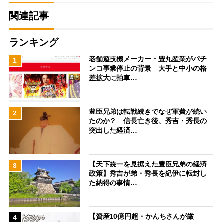
関連記事
ランキング
老舗遊技機メーカー・豊丸産業がパチ
1
ンコ事業停止の背景 大手と中小の格
差拡大に拍車…
豊臣兄弟は転戦続きでなぜ軍費が続い
2
たのか？ 信長亡き後、秀吉・秀長の
突出した経済…
【天下統一を見据えた豊臣兄弟の経済
3
政策】秀吉が弟・秀長を紀伊に転封し
た納得の事情…
【資産10億円超・かんちさんが厳
4