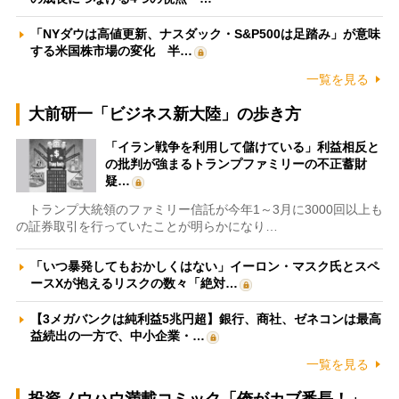
「NYダウは高値更新、ナスダック・S&P500は足踏み」が意味
する米国株市場の変化 半…
一覧を見る
大前研一「ビジネス新大陸」の歩き方
「イラン戦争を利用して儲けている」利益相反と
の批判が強まるトランプファミリーの不正蓄財
疑…
トランプ大統領のファミリー信託が今年1～3月に3000回以上も
の証券取引を行っていたことが明らかになり…
「いつ暴発してもおかしくはない」イーロン・マスク氏とスペ
ースXが抱えるリスクの数々「絶対…
【3メガバンクは純利益5兆円超】銀行、商社、ゼネコンは最高
益続出の一方で、中小企業・…
一覧を見る
投資ノウハウ満載コミック「俺がカブ番長！」