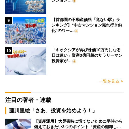
ジション…
【首都圏の不動産価格「危ない駅」ラ
9
ンキング】“中古マンション売れ行き鈍
化”のワー…
「キオクシアが再び株価10万円になる
10
日は遠い」資産3億円超のサラリーマン
投資家が…
一覧を見る
注目の著者・連載
藤川里絵「さあ、投資を始めよう！」
【資産運用】大災害時に慌てないために平時から
備えておきたい3つのポイント「資産の棚卸し…