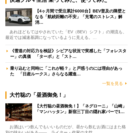
【4ヶ月間で受注累計6000台】BEV普及の障壁と
なる「航続距離の不安」「充電のストレス」解
消…
あれほどもてはやされていた「EV（BEV）シフト」の潮流も、
最近では減速基調になっているように見える。…
《雪道の対応力を検証》シビアな状況で実感した「フォレスタ
ー」の真価 「ターボ」と「スト…
乗り込むと同時に「これが軽？」と戸惑うのには理由があっ
た 「日産ルークス」さらなる躍進…
一覧を見る
大竹聡の「昼酒御免！」
【大竹聡の昼酒御免！】「ネグローニ」「山崎」
「マンハッタン」新宿三丁目の隠れ家バーで1…
お酒はいつ飲んでもいいものだが、昼から飲むお酒にはまた格
別の味わいがある――。ライター・作家の大竹…