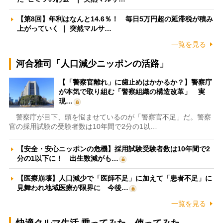
【第8回】年利はなんと14.6％！ 毎日5万円超の延滞税が積み
上がっていく ｜ 突然マルサ…
一覧を見る
河合雅司「人口減少ニッポンの活路」
【「警察官離れ」に歯止めはかかるか？】警察庁
が本気で取り組む「警察組織の構造改革」 実
現…
警察庁が目下、頭を悩ませているのが「警察官不足」だ。警察
官の採用試験の受験者数は10年間で2分の1以…
【安全・安心ニッポンの危機】採用試験受験者数は10年間で2
分の1以下に！ 出生数減がも…
【医療崩壊】人口減少で「医師不足」に加えて「患者不足」に
見舞われ地域医療が限界に 今後…
一覧を見る
快適クルマ生活 乗ってみた、使ってみた