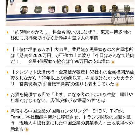
「約5時間かかるし、料金も高いのになぜ？」東京～博多間の
移動に飛行機ではなく新幹線を選ぶ人の事情
【土俵に埋まるカネ】大の里、豊昇龍が黒星続きの名古屋場所
は「懸賞金2826万円」が下位力士に渡り「今日はみんなで焼肉
だ！」 金星4個配給で協会は年96万円の支出増に
【クレジット決済代行・全東信が破産】63社もの金融機関が融
資をしながら「20年以上の粉飾決算」を見抜けなかったカラク
リ 営業現場では“自転車操業”の焦りも表出していた
お酒を提供する店で「出禁」になる客のトホホな生態 嘔吐や
粗相だけじゃない、店側が嫌がる“最悪の客”とは
急増する中国企業の“国籍ロンダリング” SHEIN、TikTok、
Temu…本社機能を海外に移転させ、トランプ関税の回避を狙
う 現地人を隠れ蓑にした中国企業の農業参入・土地取得への
懸念も