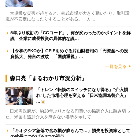
大規模な災害が起きると、株式市場が大きく動いたり、取引環
境が不安定になったりすることがある。一方…
5年ぶり改訂の「CGコード」、何が変わったのかポイントを解
説 企業に成長投資の具体的な説…
【令和のPKOか】GPIFをめぐる片山財務相の「円資産への投
資拡大」発言の波紋 「国債重視」…
一覧を見る
森口亮「まるわかり市況分析」
「トレンド転換のスイッチになり得る」“介入慣
れ”した市場心理を変える「日米協調為替介入」
…
日米両政府が、約28年ぶりとなる円買いの協調介入に踏み切っ
た。米国も追加介入を辞さない姿勢を示して…
「キオクシア急落で含み損が膨らんで…」損失を投資家として
の成長につなげる4つの視点 …