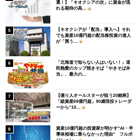
選！】「キオクシアの次」に資金が流
れる期待の高…
【キオクシアが「配当」導入へ】それ
5
でも資産10億円超の配当株投資の達人
が「買う…
「北海道で知らない人はいない！」道
6
民熱愛のカップ焼きそば「やきそば弁
当」、最大の…
【億り人オールスターが狙う20銘柄】
7
「総資産69億円超」90歳現役トレーダ
ーから“10…
資産10億円超の投資家が明かす“AI・半
8
導体相場に乗らなかった理由” フルポ