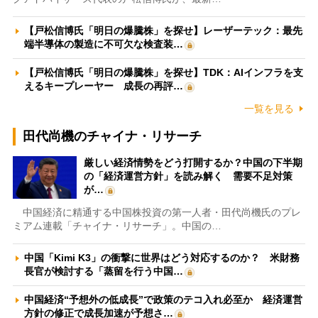
【戸松信博氏「明日の爆騰株」を探せ】レーザーテック：最先
端半導体の製造に不可欠な検査装…
【戸松信博氏「明日の爆騰株」を探せ】TDK：AIインフラを支
えるキープレーヤー 成長の再評…
一覧を見る
田代尚機のチャイナ・リサーチ
厳しい経済情勢をどう打開するか？中国の下半期
の「経済運営方針」を読み解く 需要不足対策
が…
中国経済に精通する中国株投資の第一人者・田代尚機氏のプレ
ミアム連載「チャイナ・リサーチ」。中国の…
中国「Kimi K3」の衝撃に世界はどう対応するのか？ 米財務
長官が検討する「蒸留を行う中国…
中国経済“予想外の低成長”で政策のテコ入れ必至か 経済運営
方針の修正で成長加速が予想さ…