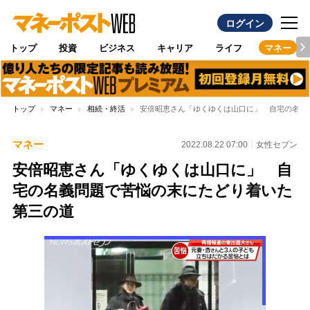
ログイン
トップ
投資
ビジネス
キャリア
ライフ
マネー
トップ
マネー
相続・終活
安倍昭恵さん「ゆくゆくは山口に」 自宅の名義
マネー
2022.08.22 07:00
女性セブン
安倍昭恵さん「ゆくゆくは山口に」 自
宅の名義問題で苦悩の末にたどり着いた
第三の道