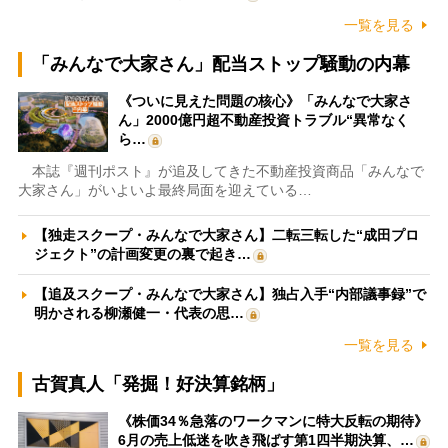
一覧を見る
「みんなで大家さん」配当ストップ騒動の内幕
《ついに見えた問題の核心》「みんなで大家さ
ん」2000億円超不動産投資トラブル“異常なく
ら…
本誌『週刊ポスト』が追及してきた不動産投資商品「みんなで
大家さん」がいよいよ最終局面を迎えている…
【独走スクープ・みんなで大家さん】二転三転した“成田プロ
ジェクト”の計画変更の裏で起き…
【追及スクープ・みんなで大家さん】独占入手“内部議事録”で
明かされる柳瀬健一・代表の思…
一覧を見る
古賀真人「発掘！好決算銘柄」
《株価34％急落のワークマンに特大反転の期待》
6月の売上低迷を吹き飛ばす第1四半期決算、…