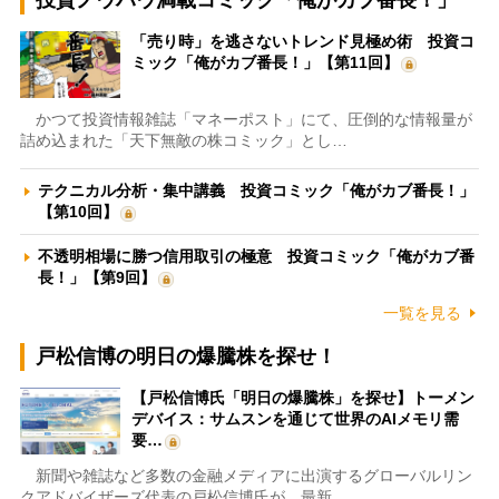
「売り時」を逃さないトレンド見極め術 投資コ
ミック「俺がカブ番長！」【第11回】
かつて投資情報雑誌「マネーポスト」にて、圧倒的な情報量が
詰め込まれた「天下無敵の株コミック」とし…
テクニカル分析・集中講義 投資コミック「俺がカブ番長！」
【第10回】
不透明相場に勝つ信用取引の極意 投資コミック「俺がカブ番
長！」【第9回】
一覧を見る
戸松信博の明日の爆騰株を探せ！
【戸松信博氏「明日の爆騰株」を探せ】トーメン
デバイス：サムスンを通じて世界のAIメモリ需
要…
新聞や雑誌など多数の金融メディアに出演するグローバルリン
クアドバイザーズ代表の戸松信博氏が、最新…