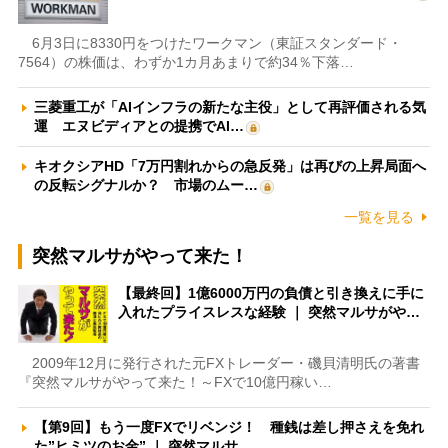
6月3日に8330円をつけたワークマン（東証スタンダード・
7564）の株価は、わずか1カ月あまりで約34％下落…
三菱重工が「AIインフラの新たな主役」として再評価される気
運 エヌビディアとの提携でAI…
キオクシアHD「7万円割れからの急反発」は再びの上昇局面へ
の反転シグナルか？ 市場のムー…
一覧を見る
突然マルサがやって来た！
【最終回】1億6000万円の負債と引き換えに手に
入れたプライスレスな経験 ｜ 突然マルサがや…
2009年12月に発行された元FXトレーダー・磯貝清明氏の著書
『突然マルサがやって来た！～FXで10億円稼い…
【第9回】もう一度FXでリベンジ！ 種銭は差し押さえを免れ
た”ヒミツのお金” ｜ 突然マルサ…