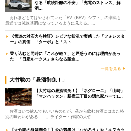
なる「航続距離の不安」「充電のストレス」解
消…
あれほどもてはやされていた「EV（BEV）シフト」の潮流も、
最近では減速基調になっているように見える。…
《雪道の対応力を検証》シビアな状況で実感した「フォレスタ
ー」の真価 「ターボ」と「スト…
乗り込むと同時に「これが軽？」と戸惑うのには理由があっ
た 「日産ルークス」さらなる躍進…
一覧を見る
大竹聡の「昼酒御免！」
【大竹聡の昼酒御免！】「ネグローニ」「山崎」
「マンハッタン」新宿三丁目の隠れ家バーで1…
お酒はいつ飲んでもいいものだが、昼から飲むお酒にはまた格
別の味わいがある――。ライター・作家の大竹…
【大竹聡の昼酒御免！】今の若者は「なめろう」や「キヌカツ