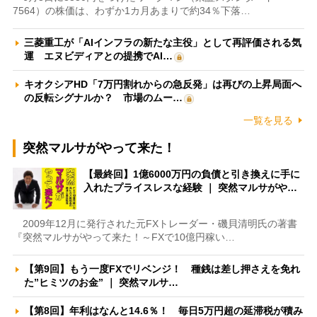
7564）の株価は、わずか1カ月あまりで約34％下落…
三菱重工が「AIインフラの新たな主役」として再評価される気
運 エヌビディアとの提携でAI…
キオクシアHD「7万円割れからの急反発」は再びの上昇局面へ
の反転シグナルか？ 市場のムー…
一覧を見る
突然マルサがやって来た！
【最終回】1億6000万円の負債と引き換えに手に
入れたプライスレスな経験 ｜ 突然マルサがや…
2009年12月に発行された元FXトレーダー・磯貝清明氏の著書
『突然マルサがやって来た！～FXで10億円稼い…
【第9回】もう一度FXでリベンジ！ 種銭は差し押さえを免れ
た”ヒミツのお金” ｜ 突然マルサ…
【第8回】年利はなんと14.6％！ 毎日5万円超の延滞税が積み