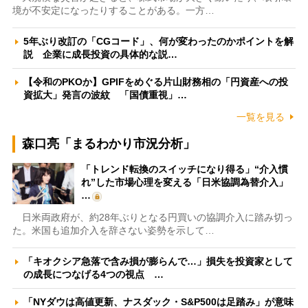
境が不安定になったりすることがある。一方…
5年ぶり改訂の「CGコード」、何が変わったのかポイントを解
説 企業に成長投資の具体的な説…
【令和のPKOか】GPIFをめぐる片山財務相の「円資産への投
資拡大」発言の波紋 「国債重視」…
一覧を見る
森口亮「まるわかり市況分析」
「トレンド転換のスイッチになり得る」“介入慣
れ”した市場心理を変える「日米協調為替介入」
…
日米両政府が、約28年ぶりとなる円買いの協調介入に踏み切っ
た。米国も追加介入を辞さない姿勢を示して…
「キオクシア急落で含み損が膨らんで…」損失を投資家として
の成長につなげる4つの視点 …
「NYダウは高値更新、ナスダック・S&P500は足踏み」が意味