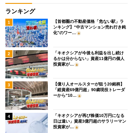
ランキング
【首都圏の不動産価格「危ない駅」ラ
1
ンキング】“中古マンション売れ行き鈍
化”のワー…
「キオクシアが今後も利益を出し続け
2
るかは分からない」資産11億円の個人
投資家が…
【億り人オールスターが狙う20銘柄】
3
「総資産69億円超」90歳現役トレーダ
ーから“10…
「キオクシアが再び株価10万円になる
4
日は遠い」資産3億円超のサラリーマン
投資家が…