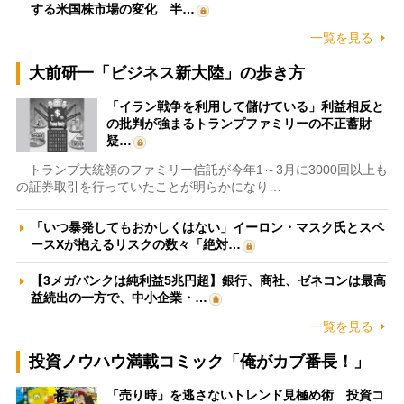
する米国株市場の変化 半…
一覧を見る
大前研一「ビジネス新大陸」の歩き方
「イラン戦争を利用して儲けている」利益相反と
の批判が強まるトランプファミリーの不正蓄財
疑…
トランプ大統領のファミリー信託が今年1～3月に3000回以上も
の証券取引を行っていたことが明らかになり…
「いつ暴発してもおかしくはない」イーロン・マスク氏とスペ
ースXが抱えるリスクの数々「絶対…
【3メガバンクは純利益5兆円超】銀行、商社、ゼネコンは最高
益続出の一方で、中小企業・…
一覧を見る
投資ノウハウ満載コミック「俺がカブ番長！」
「売り時」を逃さないトレンド見極め術 投資コ