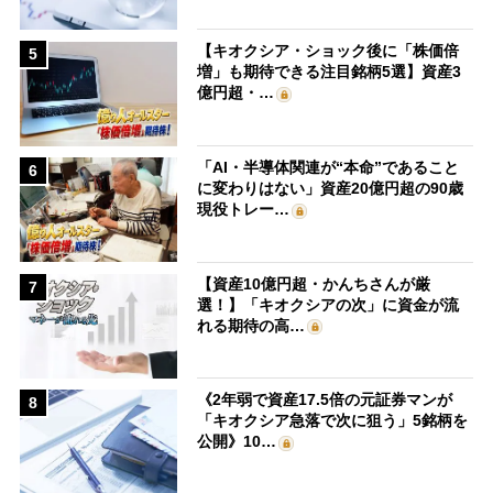
【キオクシア・ショック後に「株価倍
5
増」も期待できる注目銘柄5選】資産3
億円超・…
「AI・半導体関連が“本命”であること
6
に変わりはない」資産20億円超の90歳
現役トレー…
【資産10億円超・かんちさんが厳
7
選！】「キオクシアの次」に資金が流
れる期待の高…
《2年弱で資産17.5倍の元証券マンが
8
「キオクシア急落で次に狙う」5銘柄を
公開》10…