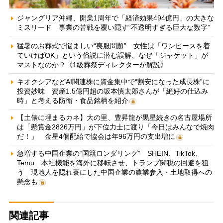
ジャングリア沖縄、開業1周年で「経済効果494億円」の大きな
ミスリード 事業の苦戦を覆い隠す“不透明すぎる巨大な数字”
猛暑のお葬式で悩ましい“喪服問題” 女性は「ワンピースを着
ていけばOK」という俗説に潜む誤解、なぜ「ジャケット」が
マストなのか？《1級葬祭ディレクターが解説》
キオクシアなどAI関連株に資金集中で“割安になった成長株”に
投資妙味 資産1.5億円超の坂本慎太郎さんが「絶好の仕込み
時」と考える防衛・食品銘柄を紹介
【土俵に埋まるカネ】大の里、豊昇龍が黒星続きの名古屋場所
は「懸賞金2826万円」が下位力士に渡り「今日はみんなで焼肉
だ！」 金星4個配給で協会は年96万円の支出増に
急増する中国企業の“国籍ロンダリング” SHEIN、TikTok、
Temu…本社機能を海外に移転させ、トランプ関税の回避を狙
う 現地人を隠れ蓑にした中国企業の農業参入・土地取得への
懸念も
関連記事