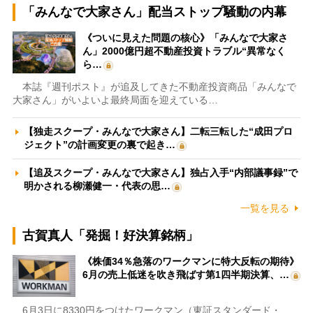
「みんなで大家さん」配当ストップ騒動の内幕
《ついに見えた問題の核心》「みんなで大家さ
ん」2000億円超不動産投資トラブル“異常なく
ら…
本誌『週刊ポスト』が追及してきた不動産投資商品「みんなで
大家さん」がいよいよ最終局面を迎えている…
【独走スクープ・みんなで大家さん】二転三転した“成田プロ
ジェクト”の計画変更の裏で起き…
【追及スクープ・みんなで大家さん】独占入手“内部議事録”で
明かされる柳瀬健一・代表の思…
一覧を見る
古賀真人「発掘！好決算銘柄」
《株価34％急落のワークマンに特大反転の期待》
6月の売上低迷を吹き飛ばす第1四半期決算、…
6月3日に8330円をつけたワークマン（東証スタンダード・