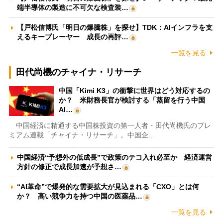
端半導体の製造に不可欠な検査装…
【戸松信博氏「明日の爆騰株」を探せ】TDK：AIインフラを支
えるキープレーヤー 成長の再評…
一覧を見る
田代尚機のチャイナ・リサーチ
中国「Kimi K3」の衝撃に世界はどう対応するの
か？ 米財務長官が検討する「蒸留を行う中国
AI…
中国経済に精通する中国株投資の第一人者・田代尚機氏のプレ
ミアム連載「チャイナ・リサーチ」。中国企…
中国経済“予想外の低成長”で政策のテコ入れ必至か 経済運営
方針の修正で成長加速が予想さ…
“AI革命”で爆発的な需要拡大が見込まれる「CXO」とは何
か？ 高い競争力を持つ中国の医薬品…
一覧を見る