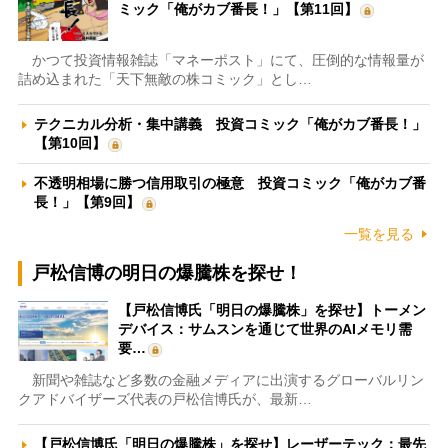
ミック「俺がカブ番長！」【第11回】
かつて投資情報雑誌「マネーポスト」にて、圧倒的な情報量が
詰め込まれた「天下無敵の株コミック」とし…
テクニカル分析・集中講義 投資コミック「俺がカブ番長！」
【第10回】
不透明相場に勝つ信用取引の極意 投資コミック「俺がカブ番
長！」【第9回】
一覧を見る
戸松信博の明日の爆騰株を探せ！
【戸松信博氏「明日の爆騰株」を探せ】トーメン
デバイス：サムスンを通じて世界のAIメモリ需
要…
新聞や雑誌など多数の金融メディアに出演するグローバルリン
クアドバイザーズ代表の戸松信博氏が、最新…
【戸松信博氏「明日の爆騰株」を探せ】レーザーテック：最先