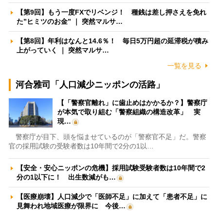
【第9回】もう一度FXでリベンジ！ 種銭は差し押さえを免れ
た”ヒミツのお金” ｜ 突然マルサ…
【第8回】年利はなんと14.6％！ 毎日5万円超の延滞税が積み
上がっていく ｜ 突然マルサ…
一覧を見る
河合雅司「人口減少ニッポンの活路」
【「警察官離れ」に歯止めはかかるか？】警察庁
が本気で取り組む「警察組織の構造改革」 実
現…
警察庁が目下、頭を悩ませているのが「警察官不足」だ。警察
官の採用試験の受験者数は10年間で2分の1以…
【安全・安心ニッポンの危機】採用試験受験者数は10年間で2
分の1以下に！ 出生数減がも…
【医療崩壊】人口減少で「医師不足」に加えて「患者不足」に
見舞われ地域医療が限界に 今後…