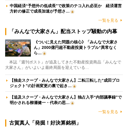
中国経済“予想外の低成長”で政策のテコ入れ必至か 経済運営
方針の修正で成長加速が予想さ…
一覧を見る
「みんなで大家さん」配当ストップ騒動の内幕
《ついに見えた問題の核心》「みんなで大家さ
ん」2000億円超不動産投資トラブル“異常なく
ら…
本誌『週刊ポスト』が追及してきた不動産投資商品「みんなで
大家さん」がいよいよ最終局面を迎えている…
【独走スクープ・みんなで大家さん】二転三転した“成田プロ
ジェクト”の計画変更の裏で起き…
【追及スクープ・みんなで大家さん】独占入手“内部議事録”で
明かされる柳瀬健一・代表の思…
一覧を見る
古賀真人「発掘！好決算銘柄」