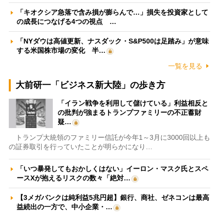
「キオクシア急落で含み損が膨らんで…」損失を投資家として
の成長につなげる4つの視点 …
「NYダウは高値更新、ナスダック・S&P500は足踏み」が意味
する米国株市場の変化 半…
一覧を見る
大前研一「ビジネス新大陸」の歩き方
「イラン戦争を利用して儲けている」利益相反と
の批判が強まるトランプファミリーの不正蓄財
疑…
トランプ大統領のファミリー信託が今年1～3月に3000回以上も
の証券取引を行っていたことが明らかになり…
「いつ暴発してもおかしくはない」イーロン・マスク氏とスペ
ースXが抱えるリスクの数々「絶対…
【3メガバンクは純利益5兆円超】銀行、商社、ゼネコンは最高
益続出の一方で、中小企業・…