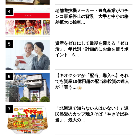
老舗遊技機メーカー・豊丸産業がパチ
4
ンコ事業停止の背景 大手と中小の格
差拡大に拍車…
資産をゼロにして最期を迎える「ゼロ
5
活」、年代別・計画的にお金を使うポ
イント 6…
【キオクシアが「配当」導入へ】それ
6
でも資産10億円超の配当株投資の達人
が「買う…
「北海道で知らない人はいない！」道
7
民熱愛のカップ焼きそば「やきそば弁
当」、最大の…