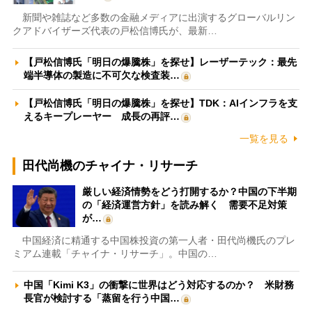
新聞や雑誌など多数の金融メディアに出演するグローバルリン
クアドバイザーズ代表の戸松信博氏が、最新…
【戸松信博氏「明日の爆騰株」を探せ】レーザーテック：最先
端半導体の製造に不可欠な検査装…
【戸松信博氏「明日の爆騰株」を探せ】TDK：AIインフラを支
えるキープレーヤー 成長の再評…
一覧を見る
田代尚機のチャイナ・リサーチ
厳しい経済情勢をどう打開するか？中国の下半期
の「経済運営方針」を読み解く 需要不足対策
が…
中国経済に精通する中国株投資の第一人者・田代尚機氏のプレ
ミアム連載「チャイナ・リサーチ」。中国の…
中国「Kimi K3」の衝撃に世界はどう対応するのか？ 米財務
長官が検討する「蒸留を行う中国…