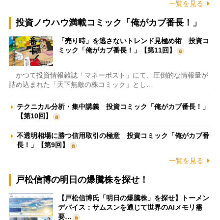
一覧を見る
投資ノウハウ満載コミック「俺がカブ番長！」
「売り時」を逃さないトレンド見極め術 投資コ
ミック「俺がカブ番長！」【第11回】
かつて投資情報雑誌「マネーポスト」にて、圧倒的な情報量が
詰め込まれた「天下無敵の株コミック」とし…
テクニカル分析・集中講義 投資コミック「俺がカブ番長！」
【第10回】
不透明相場に勝つ信用取引の極意 投資コミック「俺がカブ番
長！」【第9回】
一覧を見る
戸松信博の明日の爆騰株を探せ！
【戸松信博氏「明日の爆騰株」を探せ】トーメン
デバイス：サムスンを通じて世界のAIメモリ需
要…