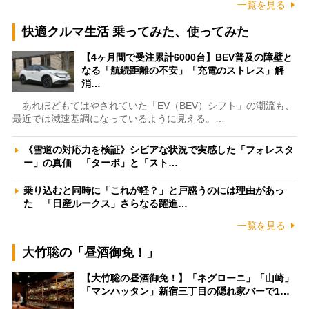
一覧を見る
快適クルマ生活 乗ってみた、使ってみた
【4ヶ月間で受注累計6000台】BEV普及の障壁と
なる「航続距離の不安」「充電のストレス」解
消…
あれほどもてはやされていた「EV（BEV）シフト」の潮流も、
最近では減速基調になっているように見える。…
《雪道の対応力を検証》シビアな状況で実感した「フォレスタ
ー」の真価 「ターボ」と「スト…
乗り込むと同時に「これが軽？」と戸惑うのには理由があっ
た 「日産ルークス」さらなる躍進…
一覧を見る
大竹聡の「昼酒御免！」
【大竹聡の昼酒御免！】「ネグローニ」「山崎」
「マンハッタン」新宿三丁目の隠れ家バーで1…