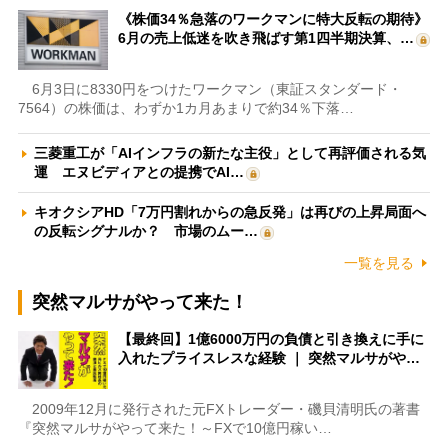
《株価34％急落のワークマンに特大反転の期待》
6月の売上低迷を吹き飛ばす第1四半期決算、…
6月3日に8330円をつけたワークマン（東証スタンダード・
7564）の株価は、わずか1カ月あまりで約34％下落…
三菱重工が「AIインフラの新たな主役」として再評価される気
運 エヌビディアとの提携でAI…
キオクシアHD「7万円割れからの急反発」は再びの上昇局面へ
の反転シグナルか？ 市場のムー…
一覧を見る
突然マルサがやって来た！
【最終回】1億6000万円の負債と引き換えに手に
入れたプライスレスな経験 ｜ 突然マルサがや…
2009年12月に発行された元FXトレーダー・磯貝清明氏の著書
『突然マルサがやって来た！～FXで10億円稼い…