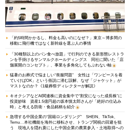
「約5時間かかるし、料金も高いのになぜ？」東京～博多間の
移動に飛行機ではなく新幹線を選ぶ人の事情
「30種類以上のパン食べ放題」で行列のできる新形態レストラ
ンを手掛けるサンマルクホールディングス 同社に聞いた「店
舗展開のコンセプト」、事業を多角化してもぶれない軸
猛暑のお葬式で悩ましい“喪服問題” 女性は「ワンピースを着
ていけばOK」という俗説に潜む誤解、なぜ「ジャケット」が
マストなのか？《1級葬祭ディレクターが解説》
キオクシアなどAI関連株に資金集中で“割安になった成長株”に
投資妙味 資産1.5億円超の坂本慎太郎さんが「絶好の仕込み
時」と考える防衛・食品銘柄を紹介
急増する中国企業の“国籍ロンダリング” SHEIN、TikTok、
Temu…本社機能を海外に移転させ、トランプ関税の回避を狙
う 現地人を隠れ蓑にした中国企業の農業参入・土地取得への