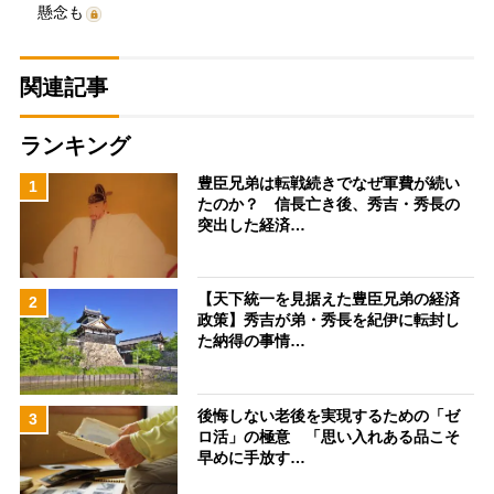
懸念も
関連記事
ランキング
豊臣兄弟は転戦続きでなぜ軍費が続い
1
たのか？ 信長亡き後、秀吉・秀長の
突出した経済…
【天下統一を見据えた豊臣兄弟の経済
2
政策】秀吉が弟・秀長を紀伊に転封し
た納得の事情…
後悔しない老後を実現するための「ゼ
3
ロ活」の極意 「思い入れある品こそ
早めに手放す…