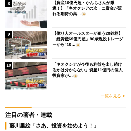
【資産10億円超・かんちさんが厳
8
選！】「キオクシアの次」に資金が流
れる期待の高…
【億り人オールスターが狙う20銘柄】
9
「総資産69億円超」90歳現役トレーダ
ーから“10…
「キオクシアが今後も利益を出し続け
10
るかは分からない」資産11億円の個人
投資家が…
一覧を見る
注目の著者・連載
藤川里絵「さあ、投資を始めよう！」