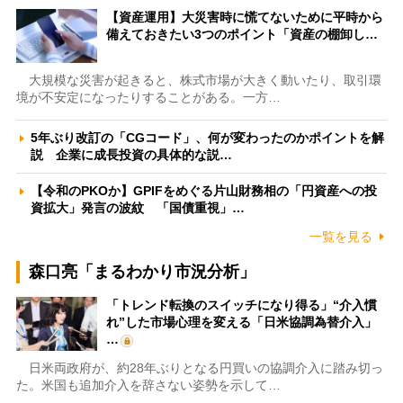
【資産運用】大災害時に慌てないために平時から
備えておきたい3つのポイント「資産の棚卸し…
大規模な災害が起きると、株式市場が大きく動いたり、取引環
境が不安定になったりすることがある。一方…
5年ぶり改訂の「CGコード」、何が変わったのかポイントを解
説 企業に成長投資の具体的な説…
【令和のPKOか】GPIFをめぐる片山財務相の「円資産への投
資拡大」発言の波紋 「国債重視」…
一覧を見る
森口亮「まるわかり市況分析」
「トレンド転換のスイッチになり得る」“介入慣
れ”した市場心理を変える「日米協調為替介入」
…
日米両政府が、約28年ぶりとなる円買いの協調介入に踏み切っ
た。米国も追加介入を辞さない姿勢を示して…