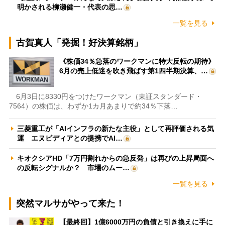
明かされる柳瀬健一・代表の思…
一覧を見る
古賀真人「発掘！好決算銘柄」
《株価34％急落のワークマンに特大反転の期待》
6月の売上低迷を吹き飛ばす第1四半期決算、…
6月3日に8330円をつけたワークマン（東証スタンダード・
7564）の株価は、わずか1カ月あまりで約34％下落…
三菱重工が「AIインフラの新たな主役」として再評価される気
運 エヌビディアとの提携でAI…
キオクシアHD「7万円割れからの急反発」は再びの上昇局面へ
の反転シグナルか？ 市場のムー…
一覧を見る
突然マルサがやって来た！
【最終回】1億6000万円の負債と引き換えに手に