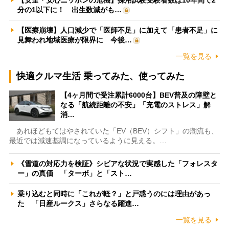
分の1以下に！ 出生数減がも…
【医療崩壊】人口減少で「医師不足」に加えて「患者不足」に
見舞われ地域医療が限界に 今後…
一覧を見る
快適クルマ生活 乗ってみた、使ってみた
【4ヶ月間で受注累計6000台】BEV普及の障壁と
なる「航続距離の不安」「充電のストレス」解
消…
あれほどもてはやされていた「EV（BEV）シフト」の潮流も、
最近では減速基調になっているように見える。…
《雪道の対応力を検証》シビアな状況で実感した「フォレスタ
ー」の真価 「ターボ」と「スト…
乗り込むと同時に「これが軽？」と戸惑うのには理由があっ
た 「日産ルークス」さらなる躍進…
一覧を見る