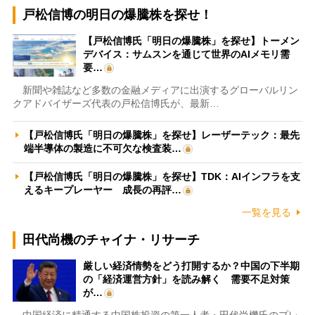
戸松信博の明日の爆騰株を探せ！
【戸松信博氏「明日の爆騰株」を探せ】トーメン
デバイス：サムスンを通じて世界のAIメモリ需
要…
新聞や雑誌など多数の金融メディアに出演するグローバルリン
クアドバイザーズ代表の戸松信博氏が、最新…
【戸松信博氏「明日の爆騰株」を探せ】レーザーテック：最先
端半導体の製造に不可欠な検査装…
【戸松信博氏「明日の爆騰株」を探せ】TDK：AIインフラを支
えるキープレーヤー 成長の再評…
一覧を見る
田代尚機のチャイナ・リサーチ
厳しい経済情勢をどう打開するか？中国の下半期
の「経済運営方針」を読み解く 需要不足対策
が…
中国経済に精通する中国株投資の第一人者・田代尚機氏のプレ