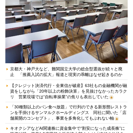
京都大・神戸大など、難関国立大学の総合型選抜が続々と廃
止 「推薦入試の拡大」報道と現実の乖離はなぜ起きるのか
【クレジット決済代行・全東信が破産】63社もの金融機関が融
資をしながら「20年以上の粉飾決算」を見抜けなかったカラク
リ 営業現場では“自転車操業”の焦りも表出していた
「30種類以上のパン食べ放題」で行列のできる新形態レストラ
ンを手掛けるサンマルクホールディングス 同社に聞いた「店
舗展開のコンセプト」、事業を多角化してもぶれない軸
キオクシアなどAI関連株に資金集中で“割安になった成長株”に