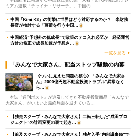
ミアム連載「チャイナ・リサーチ」。中国の…
中国「Kimi K3」の衝撃に世界はどう対応するのか？ 米財務
長官が検討する「蒸留を行う中国…
中国経済“予想外の低成長”で政策のテコ入れ必至か 経済運営
方針の修正で成長加速が予想さ…
一覧を見る
「みんなで大家さん」配当ストップ騒動の内幕
《ついに見えた問題の核心》「みんなで大家さ
ん」2000億円超不動産投資トラブル“異常なく
ら…
本誌『週刊ポスト』が追及してきた不動産投資商品「みんなで
大家さん」がいよいよ最終局面を迎えている…
【独走スクープ・みんなで大家さん】二転三転した“成田プロ
ジェクト”の計画変更の裏で起き…
【追及スクープ・みんなで大家さん】独占入手“内部議事録”で