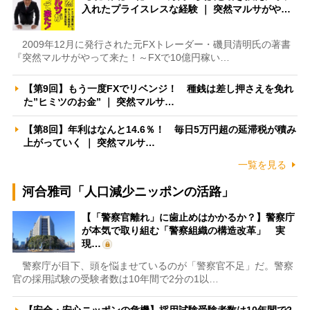
入れたプライスレスな経験 ｜ 突然マルサがや…
2009年12月に発行された元FXトレーダー・磯貝清明氏の著書
『突然マルサがやって来た！～FXで10億円稼い…
【第9回】もう一度FXでリベンジ！ 種銭は差し押さえを免れ
た”ヒミツのお金” ｜ 突然マルサ…
【第8回】年利はなんと14.6％！ 毎日5万円超の延滞税が積み
上がっていく ｜ 突然マルサ…
一覧を見る
河合雅司「人口減少ニッポンの活路」
【「警察官離れ」に歯止めはかかるか？】警察庁
が本気で取り組む「警察組織の構造改革」 実
現…
警察庁が目下、頭を悩ませているのが「警察官不足」だ。警察
官の採用試験の受験者数は10年間で2分の1以…
【安全・安心ニッポンの危機】採用試験受験者数は10年間で2