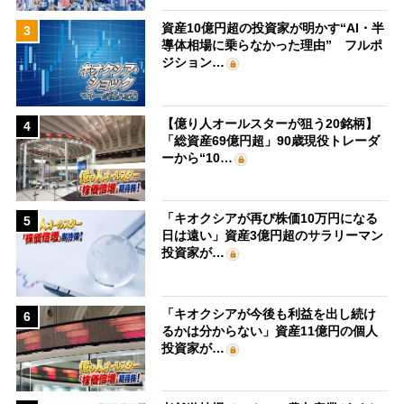
資産10億円超の投資家が明かす“AI・半
3
導体相場に乗らなかった理由” フルポ
ジション…
【億り人オールスターが狙う20銘柄】
4
「総資産69億円超」90歳現役トレーダ
ーから“10…
「キオクシアが再び株価10万円になる
5
日は遠い」資産3億円超のサラリーマン
投資家が…
「キオクシアが今後も利益を出し続け
6
るかは分からない」資産11億円の個人
投資家が…