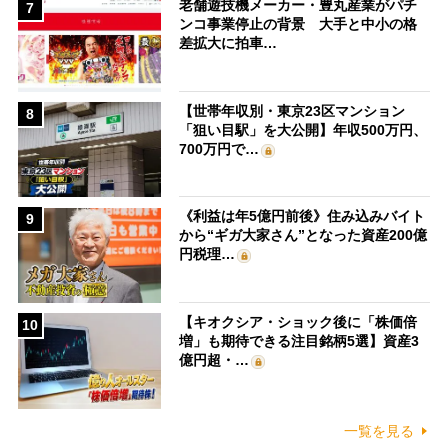
老舗遊技機メーカー・豊丸産業がパチ
7
ンコ事業停止の背景 大手と中小の格
差拡大に拍車…
【世帯年収別・東京23区マンション
8
「狙い目駅」を大公開】年収500万円、
700万円で…
《利益は年5億円前後》住み込みバイト
9
から“ギガ大家さん”となった資産200億
円税理…
【キオクシア・ショック後に「株価倍
10
増」も期待できる注目銘柄5選】資産3
億円超・…
一覧を見る