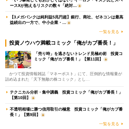
ースXが抱えるリスクの数々「絶対…
【3メガバンクは純利益5兆円超】銀行、商社、ゼネコンは最高
益続出の一方で、中小企業・…
一覧を見る
投資ノウハウ満載コミック「俺がカブ番長！」
「売り時」を逃さないトレンド見極め術 投資コ
ミック「俺がカブ番長！」【第11回】
かつて投資情報雑誌「マネーポスト」にて、圧倒的な情報量が
詰め込まれた「天下無敵の株コミック」とし…
テクニカル分析・集中講義 投資コミック「俺がカブ番長！」
【第10回】
不透明相場に勝つ信用取引の極意 投資コミック「俺がカブ番
長！」【第9回】
一覧を見る