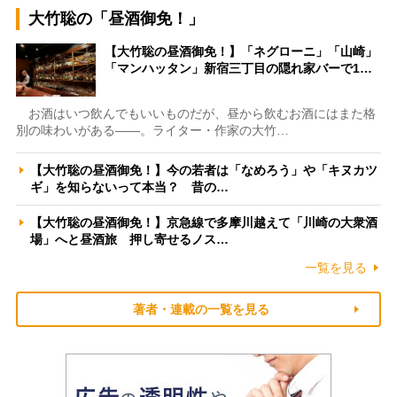
大竹聡の「昼酒御免！」
【大竹聡の昼酒御免！】「ネグローニ」「山崎」
「マンハッタン」新宿三丁目の隠れ家バーで1…
お酒はいつ飲んでもいいものだが、昼から飲むお酒にはまた格
別の味わいがある――。ライター・作家の大竹…
【大竹聡の昼酒御免！】今の若者は「なめろう」や「キヌカツ
ギ」を知らないって本当？ 昔の…
【大竹聡の昼酒御免！】京急線で多摩川越えて「川崎の大衆酒
場」へと昼酒旅 押し寄せるノス…
一覧を見る
著者・連載の一覧を見る