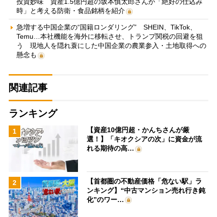
投資妙味 資産1.5億円超の坂本慎太郎さんが「絶好の仕込み
時」と考える防衛・食品銘柄を紹介
急増する中国企業の“国籍ロンダリング” SHEIN、TikTok、
Temu…本社機能を海外に移転させ、トランプ関税の回避を狙
う 現地人を隠れ蓑にした中国企業の農業参入・土地取得への
懸念も
関連記事
ランキング
【資産10億円超・かんちさんが厳
1
選！】「キオクシアの次」に資金が流
れる期待の高…
【首都圏の不動産価格「危ない駅」ラ
2
ンキング】“中古マンション売れ行き鈍
化”のワー…