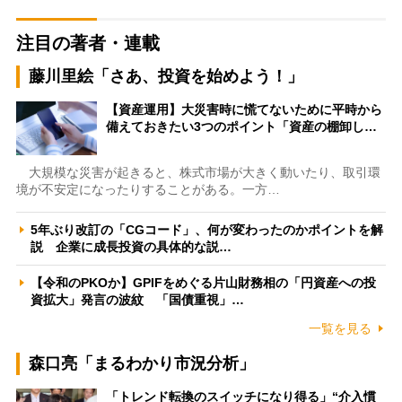
注目の著者・連載
藤川里絵「さあ、投資を始めよう！」
【資産運用】大災害時に慌てないために平時から
備えておきたい3つのポイント「資産の棚卸し…
大規模な災害が起きると、株式市場が大きく動いたり、取引環
境が不安定になったりすることがある。一方…
5年ぶり改訂の「CGコード」、何が変わったのかポイントを解
説 企業に成長投資の具体的な説…
【令和のPKOか】GPIFをめぐる片山財務相の「円資産への投
資拡大」発言の波紋 「国債重視」…
一覧を見る
森口亮「まるわかり市況分析」
「トレンド転換のスイッチになり得る」“介入慣