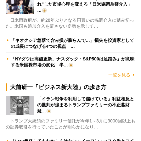
れ”した市場心理を変える「日米協調為替介入」
…
日米両政府が、約28年ぶりとなる円買いの協調介入に踏み切っ
た。米国も追加介入を辞さない姿勢を示して…
「キオクシア急落で含み損が膨らんで…」損失を投資家として
の成長につなげる4つの視点 …
「NYダウは高値更新、ナスダック・S&P500は足踏み」が意味
する米国株市場の変化 半…
一覧を見る
大前研一「ビジネス新大陸」の歩き方
「イラン戦争を利用して儲けている」利益相反と
の批判が強まるトランプファミリーの不正蓄財
疑…
トランプ大統領のファミリー信託が今年1～3月に3000回以上も
の証券取引を行っていたことが明らかになり…
「いつ暴発してもおかしくはない」イーロン・マスク氏とスペ