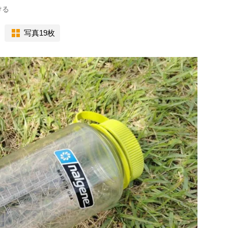
ける
写真19枚