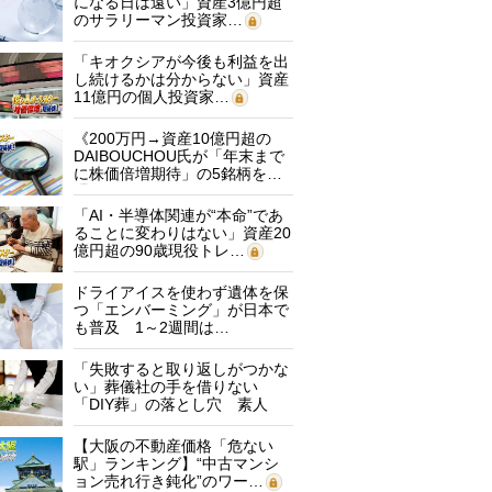
になる日は遠い」資産3億円超
のサラリーマン投資家…
「キオクシアが今後も利益を出
し続けるかは分からない」資産
11億円の個人投資家…
《200万円→資産10億円超の
DAIBOUCHOU氏が「年末まで
に株価倍増期待」の5銘柄を…
「AI・半導体関連が“本命”であ
ることに変わりはない」資産20
億円超の90歳現役トレ…
ドライアイスを使わず遺体を保
つ「エンバーミング」が日本で
も普及 1～2週間は…
「失敗すると取り返しがつかな
い」葬儀社の手を借りない
「DIY葬」の落とし穴 素人
に…
【大阪の不動産価格「危ない
駅」ランキング】“中古マンシ
ョン売れ行き鈍化”のワー…