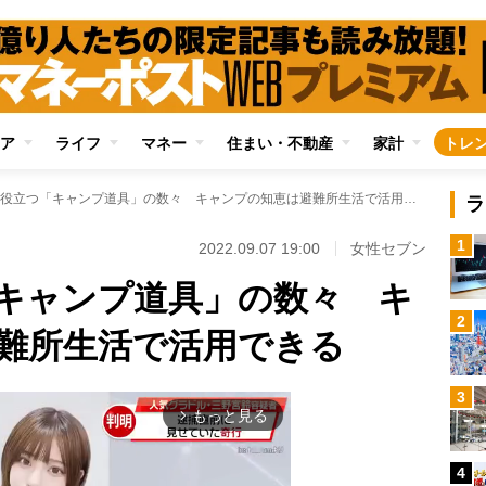
ア
ライフ
マネー
住まい・不動産
家計
トレ
災害時に役立つ「キャンプ道具」の数々 キャンプの知恵は避難所生活で活用できる
ラ
1
2022.09.07 19:00
女性セブン
キャンプ道具」の数々 キ
2
難所生活で活用できる
3
もっと見る
arrow_forward_ios
4