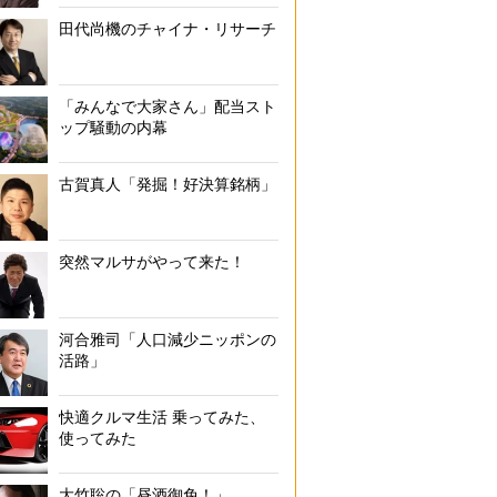
田代尚機のチャイナ・リサーチ
「みんなで大家さん」配当スト
ップ騒動の内幕
古賀真人「発掘！好決算銘柄」
突然マルサがやって来た！
河合雅司「人口減少ニッポンの
活路」
快適クルマ生活 乗ってみた、
使ってみた
大竹聡の「昼酒御免！」