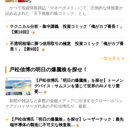
かつて投資情報雑誌「マネーポスト」にて、圧倒的な情報量が
詰め込まれた「天下無敵の株コミック」とし…
テクニカル分析・集中講義 投資コミック「俺がカブ番長！」
【第10回】
不透明相場に勝つ信用取引の極意 投資コミック「俺がカブ番
長！」【第9回】
一覧を見る
戸松信博の明日の爆騰株を探せ！
【戸松信博氏「明日の爆騰株」を探せ】トーメン
デバイス：サムスンを通じて世界のAIメモリ需
要…
新聞や雑誌など多数の金融メディアに出演するグローバルリン
クアドバイザーズ代表の戸松信博氏が、最新…
【戸松信博氏「明日の爆騰株」を探せ】レーザーテック：最先
端半導体の製造に不可欠な検査装…