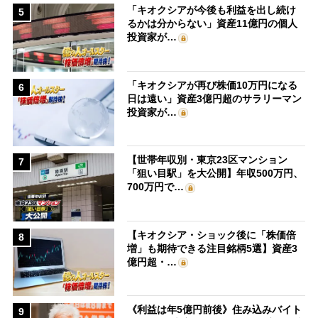
「キオクシアが今後も利益を出し続け
5
るかは分からない」資産11億円の個人
投資家が…
「キオクシアが再び株価10万円になる
6
日は遠い」資産3億円超のサラリーマン
投資家が…
【世帯年収別・東京23区マンション
7
「狙い目駅」を大公開】年収500万円、
700万円で…
【キオクシア・ショック後に「株価倍
8
増」も期待できる注目銘柄5選】資産3
億円超・…
《利益は年5億円前後》住み込みバイト
9