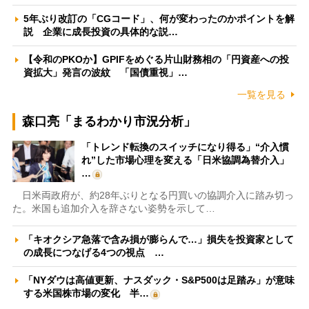
5年ぶり改訂の「CGコード」、何が変わったのかポイントを解
説 企業に成長投資の具体的な説…
【令和のPKOか】GPIFをめぐる片山財務相の「円資産への投
資拡大」発言の波紋 「国債重視」…
一覧を見る
森口亮「まるわかり市況分析」
「トレンド転換のスイッチになり得る」“介入慣
れ”した市場心理を変える「日米協調為替介入」
…
日米両政府が、約28年ぶりとなる円買いの協調介入に踏み切っ
た。米国も追加介入を辞さない姿勢を示して…
「キオクシア急落で含み損が膨らんで…」損失を投資家として
の成長につなげる4つの視点 …
「NYダウは高値更新、ナスダック・S&P500は足踏み」が意味
する米国株市場の変化 半…