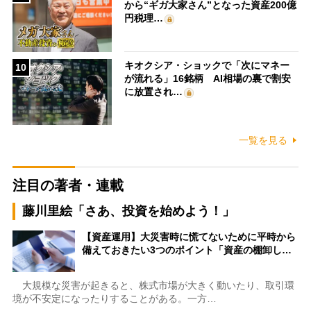
から“ギガ大家さん”となった資産200億
円税理…
キオクシア・ショックで「次にマネー
10
が流れる」16銘柄 AI相場の裏で割安
に放置され…
一覧を見る
注目の著者・連載
藤川里絵「さあ、投資を始めよう！」
【資産運用】大災害時に慌てないために平時から
備えておきたい3つのポイント「資産の棚卸し…
大規模な災害が起きると、株式市場が大きく動いたり、取引環
境が不安定になったりすることがある。一方…