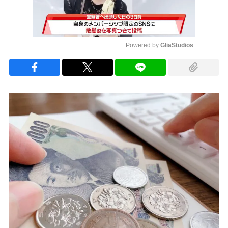
Powered by 
GliaStudios
Mute