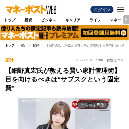
ログイン
トップ
投資
ビジネス
キャリア
ライフ
マネー
トップ
家計
節約
【細野真宏氏が教える賢い家計管理術】目を向けるべきは“
家計
2022.09.20 15:00
女性セブン
【細野真宏氏が教える賢い家計管理術】
目を向けるべきは“サブスクという固定
費”
もっと見る
arrow_forward_ios