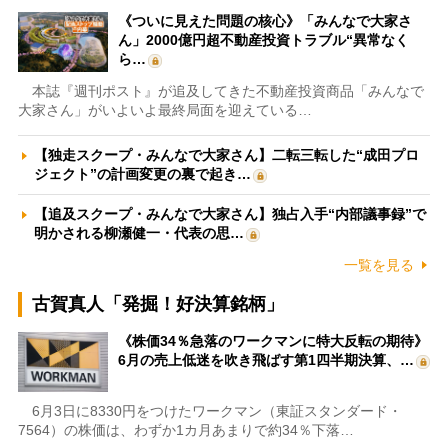
《ついに見えた問題の核心》「みんなで大家さ
ん」2000億円超不動産投資トラブル“異常なく
ら…
本誌『週刊ポスト』が追及してきた不動産投資商品「みんなで
大家さん」がいよいよ最終局面を迎えている…
【独走スクープ・みんなで大家さん】二転三転した“成田プロ
ジェクト”の計画変更の裏で起き…
【追及スクープ・みんなで大家さん】独占入手“内部議事録”で
明かされる柳瀬健一・代表の思…
一覧を見る
古賀真人「発掘！好決算銘柄」
《株価34％急落のワークマンに特大反転の期待》
6月の売上低迷を吹き飛ばす第1四半期決算、…
6月3日に8330円をつけたワークマン（東証スタンダード・
7564）の株価は、わずか1カ月あまりで約34％下落…