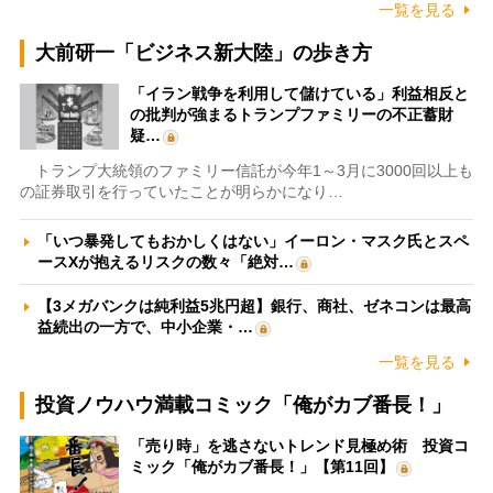
一覧を見る
大前研一「ビジネス新大陸」の歩き方
「イラン戦争を利用して儲けている」利益相反と
の批判が強まるトランプファミリーの不正蓄財
疑…
トランプ大統領のファミリー信託が今年1～3月に3000回以上も
の証券取引を行っていたことが明らかになり…
「いつ暴発してもおかしくはない」イーロン・マスク氏とスペ
ースXが抱えるリスクの数々「絶対…
【3メガバンクは純利益5兆円超】銀行、商社、ゼネコンは最高
益続出の一方で、中小企業・…
一覧を見る
投資ノウハウ満載コミック「俺がカブ番長！」
「売り時」を逃さないトレンド見極め術 投資コ
ミック「俺がカブ番長！」【第11回】