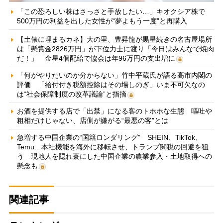
「この恐ろしい株はさっさと手放したい…」キオクシア株で
500万円の利益を出した女性が“夢よもう一度”と再購入
【土俵に埋まるカネ】大の里、豊昇龍が黒星続きの名古屋場所
は「懸賞金2826万円」が下位力士に渡り「今日はみんなで焼肉
だ！」 金星4個配給で協会は年96万円の支出増に
「何がやりたいのか分からない」竹中平蔵氏が語る高市内閣の
評価 「給付付き税額控除はその場しのぎ」いま不可欠なの
は“社会保障制度の改革議論”と指摘
お酒を提供する店で「出禁」になる客のトホホな生態 嘔吐や
粗相だけじゃない、店側が嫌がる“最悪の客”とは
急増する中国企業の“国籍ロンダリング” SHEIN、TikTok、
Temu…本社機能を海外に移転させ、トランプ関税の回避を狙
う 現地人を隠れ蓑にした中国企業の農業参入・土地取得への
懸念も
関連記事