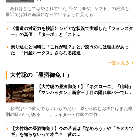
あれほどもてはやされていた「EV（BEV）シフト」の潮流も、
最近では減速基調になっているように見える。…
《雪道の対応力を検証》シビアな状況で実感した「フォレスタ
ー」の真価 「ターボ」と「スト…
乗り込むと同時に「これが軽？」と戸惑うのには理由があっ
た 「日産ルークス」さらなる躍進…
一覧を見る
大竹聡の「昼酒御免！」
【大竹聡の昼酒御免！】「ネグローニ」「山崎」
「マンハッタン」新宿三丁目の隠れ家バーで1…
お酒はいつ飲んでもいいものだが、昼から飲むお酒にはまた格
別の味わいがある――。ライター・作家の大竹…
【大竹聡の昼酒御免！】今の若者は「なめろう」や「キヌカツ
ギ」を知らないって本当？ 昔の…