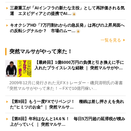
三菱重工が「AIインフラの新たな主役」として再評価される気
運 エヌビディアとの提携でAI…
キオクシアHD「7万円割れからの急反発」は再びの上昇局面へ
の反転シグナルか？ 市場のムー…
一覧を見る
突然マルサがやって来た！
【最終回】1億6000万円の負債と引き換えに手に
入れたプライスレスな経験 ｜ 突然マルサがや…
2009年12月に発行された元FXトレーダー・磯貝清明氏の著書
『突然マルサがやって来た！～FXで10億円稼い…
【第9回】もう一度FXでリベンジ！ 種銭は差し押さえを免れ
た”ヒミツのお金” ｜ 突然マルサ…
【第8回】年利はなんと14.6％！ 毎日5万円超の延滞税が積み
上がっていく ｜ 突然マルサ…