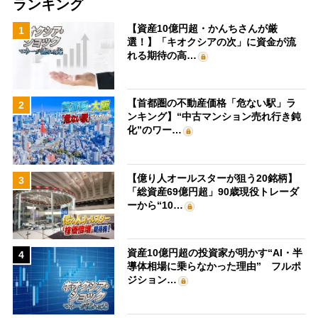
ランキング
【資産10億円超・かんちさんが厳
1
選！】「キオクシアの次」に資金が流
れる期待の高…
【首都圏の不動産価格「危ない駅」ラ
2
ンキング】“中古マンション売れ行き鈍
化”のワー…
【億り人オールスターが狙う20銘柄】
3
「総資産69億円超」90歳現役トレーダ
ーから“10…
資産10億円超の投資家が明かす“AI・半
4
導体相場に乗らなかった理由” フルポ
ジション…