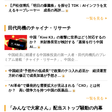
【戸松信博氏「明日の爆騰株」を探せ】TDK：AIインフラを支
えるキープレーヤー 成長の再評…
一覧を見る
田代尚機のチャイナ・リサーチ
中国「Kimi K3」の衝撃に世界はどう対応するの
か？ 米財務長官が検討する「蒸留を行う中国
AI…
中国経済に精通する中国株投資の第一人者・田代尚機氏のプレ
ミアム連載「チャイナ・リサーチ」。中国企…
中国経済“予想外の低成長”で政策のテコ入れ必至か 経済運営
方針の修正で成長加速が予想さ…
“AI革命”で爆発的な需要拡大が見込まれる「CXO」とは何
か？ 高い競争力を持つ中国の医薬品…
一覧を見る
「みんなで大家さん」配当ストップ騒動の内幕