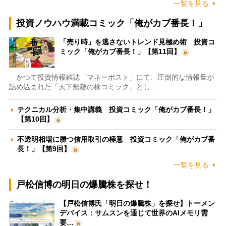
一覧を見る
投資ノウハウ満載コミック「俺がカブ番長！」
「売り時」を逃さないトレンド見極め術 投資コ
ミック「俺がカブ番長！」【第11回】
かつて投資情報雑誌「マネーポスト」にて、圧倒的な情報量が
詰め込まれた「天下無敵の株コミック」とし…
テクニカル分析・集中講義 投資コミック「俺がカブ番長！」
【第10回】
不透明相場に勝つ信用取引の極意 投資コミック「俺がカブ番
長！」【第9回】
一覧を見る
戸松信博の明日の爆騰株を探せ！
【戸松信博氏「明日の爆騰株」を探せ】トーメン
デバイス：サムスンを通じて世界のAIメモリ需
要…