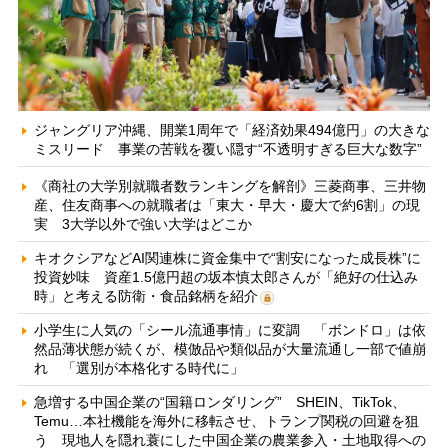
ジャングリア沖縄、開業1周年で「経済効果494億円」の大きな
ミスリード 事業の苦戦を覆い隠す“不透明すぎる巨大な数字”
《商社の大学別就職者数ランキングを解剖》三菱商事、三井物
産、住友商事への就職者は「東大・早大・慶大で約6割」の現
実 3大学以外で強い大学はどこか
キオクシアなどAI関連株に資金集中で“割安になった成長株”に
投資妙味 資産1.5億円超の坂本慎太郎さんが「絶好の仕込み
時」と考える防衛・食品銘柄を紹介
小学生に人気の「シール流通事情」に変調 「ボンドロ」は依
然品薄状態が続くが、模倣品や類似品が大量流通し一部で値崩
れ 「選別が本格化する時代に」
急増する中国企業の“国籍ロンダリング” SHEIN、TikTok、
Temu…本社機能を海外に移転させ、トランプ関税の回避を狙
う 現地人を隠れ蓑にした中国企業の農業参入・土地取得への