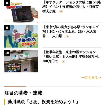
【キオクシア・ショックの後に狙う5銘
8
柄】イベント投資家の億り人・羽根英
樹氏が厳…
【東京“真の実力がある駅”ランキング
9
70】1位・代々木上原、2位・水天宮
前… 人口増…
【世帯年収別・東京23区マンション
10
「狙い目駅」を大公開】年収500万円、
700万円で…
一覧を見る
注目の著者・連載
藤川里絵「さあ、投資を始めよう！」