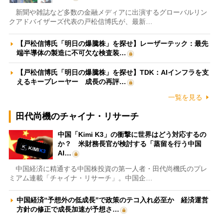
新聞や雑誌など多数の金融メディアに出演するグローバルリン
クアドバイザーズ代表の戸松信博氏が、最新…
【戸松信博氏「明日の爆騰株」を探せ】レーザーテック：最先
端半導体の製造に不可欠な検査装…
【戸松信博氏「明日の爆騰株」を探せ】TDK：AIインフラを支
えるキープレーヤー 成長の再評…
一覧を見る
田代尚機のチャイナ・リサーチ
中国「Kimi K3」の衝撃に世界はどう対応するの
か？ 米財務長官が検討する「蒸留を行う中国
AI…
中国経済に精通する中国株投資の第一人者・田代尚機氏のプレ
ミアム連載「チャイナ・リサーチ」。中国企…
中国経済“予想外の低成長”で政策のテコ入れ必至か 経済運営
方針の修正で成長加速が予想さ…