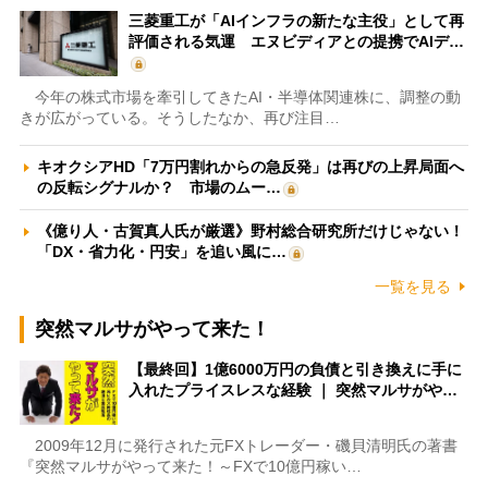
三菱重工が「AIインフラの新たな主役」として再
評価される気運 エヌビディアとの提携でAIデ…
今年の株式市場を牽引してきたAI・半導体関連株に、調整の動
きが広がっている。そうしたなか、再び注目…
キオクシアHD「7万円割れからの急反発」は再びの上昇局面へ
の反転シグナルか？ 市場のムー…
《億り人・古賀真人氏が厳選》野村総合研究所だけじゃない！
「DX・省力化・円安」を追い風に…
一覧を見る
突然マルサがやって来た！
【最終回】1億6000万円の負債と引き換えに手に
入れたプライスレスな経験 ｜ 突然マルサがや…
2009年12月に発行された元FXトレーダー・磯貝清明氏の著書
『突然マルサがやって来た！～FXで10億円稼い…