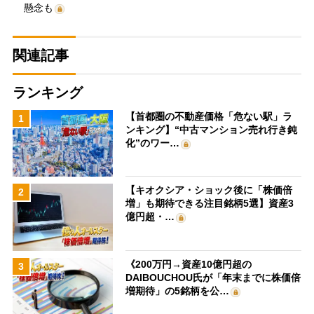
懸念も
関連記事
ランキング
【首都圏の不動産価格「危ない駅」ラ
1
ンキング】“中古マンション売れ行き鈍
化”のワー…
【キオクシア・ショック後に「株価倍
2
増」も期待できる注目銘柄5選】資産3
億円超・…
《200万円→資産10億円超の
3
DAIBOUCHOU氏が「年末までに株価倍
増期待」の5銘柄を公…