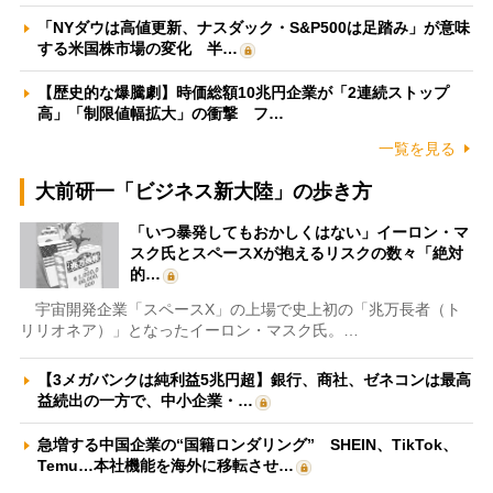
「NYダウは高値更新、ナスダック・S&P500は足踏み」が意味
する米国株市場の変化 半…
【歴史的な爆騰劇】時価総額10兆円企業が「2連続ストップ
高」「制限値幅拡大」の衝撃 フ…
一覧を見る
大前研一「ビジネス新大陸」の歩き方
「いつ暴発してもおかしくはない」イーロン・マ
スク氏とスペースXが抱えるリスクの数々「絶対
的…
宇宙開発企業「スペースX」の上場で史上初の「兆万長者（ト
リリオネア）」となったイーロン・マスク氏。…
【3メガバンクは純利益5兆円超】銀行、商社、ゼネコンは最高
益続出の一方で、中小企業・…
急増する中国企業の“国籍ロンダリング” SHEIN、TikTok、
Temu…本社機能を海外に移転させ…