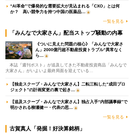
“AI革命”で爆発的な需要拡大が見込まれる「CXO」とは何
か？ 高い競争力を持つ中国の医薬品…
一覧を見る
「みんなで大家さん」配当ストップ騒動の内幕
《ついに見えた問題の核心》「みんなで大家さ
ん」2000億円超不動産投資トラブル“異常なく
ら…
本誌『週刊ポスト』が追及してきた不動産投資商品「みんなで
大家さん」がいよいよ最終局面を迎えている…
【独走スクープ・みんなで大家さん】二転三転した“成田プロ
ジェクト”の計画変更の裏で起き…
【追及スクープ・みんなで大家さん】独占入手“内部議事録”で
明かされる柳瀬健一・代表の思…
一覧を見る
古賀真人「発掘！好決算銘柄」