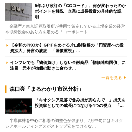
5年ぶり改訂の「CGコード」、何が変わったのか
ポイントを解説 企業に成長投資の具体的な説
明…
金融庁と東京証券取引所が共同で策定している上場企業の経営
や取締役会のあり方を定める「コーポレート…
【令和のPKOか】GPIFをめぐる片山財務相の「円資産への投
資拡大」発言の波紋 「国債重視」…
インフレでも「物価負け」しない金融商品「物価連動国債」に
注目 元本が物価の動きに合わせ…
一覧を見る
森口亮「まるわかり市況分析」
「キオクシア急落で含み損が膨らんで…」損失を
投資家としての成長につなげる4つの視点 「…
半導体株を中心に相場の調整色が強まり、7月中旬にはキオク
シアホールディングスがストップ安をつけるな…