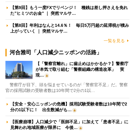
【第9回】もう一度FXでリベンジ！ 種銭は差し押さえを免れ
た”ヒミツのお金” ｜ 突然マルサ…
【第8回】年利はなんと14.6％！ 毎日5万円超の延滞税が積み
上がっていく ｜ 突然マルサ…
一覧を見る
河合雅司「人口減少ニッポンの活路」
【「警察官離れ」に歯止めはかかるか？】警察庁
が本気で取り組む「警察組織の構造改革」 実
現…
警察庁が目下、頭を悩ませているのが「警察官不足」だ。警察
官の採用試験の受験者数は10年間で2分の1以…
【安全・安心ニッポンの危機】採用試験受験者数は10年間で2
分の1以下に！ 出生数減がも…
【医療崩壊】人口減少で「医師不足」に加えて「患者不足」に
見舞われ地域医療が限界に 今後…