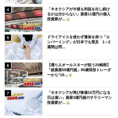
「キオクシアが今後も利益を出し続け
4
るかは分からない」資産11億円の個人
投資家が…
ドライアイスを使わず遺体を保つ「エ
5
ンバーミング」が日本でも普及 1～2
週間は問…
【億り人オールスターが狙う20銘柄】
6
「総資産69億円超」90歳現役トレーダ
ーから“10…
「キオクシアが再び株価10万円になる
7
日は遠い」資産3億円超のサラリーマン
投資家が…