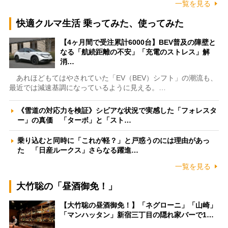
一覧を見る
快適クルマ生活 乗ってみた、使ってみた
【4ヶ月間で受注累計6000台】BEV普及の障壁と
なる「航続距離の不安」「充電のストレス」解
消…
あれほどもてはやされていた「EV（BEV）シフト」の潮流も、
最近では減速基調になっているように見える。…
《雪道の対応力を検証》シビアな状況で実感した「フォレスタ
ー」の真価 「ターボ」と「スト…
乗り込むと同時に「これが軽？」と戸惑うのには理由があっ
た 「日産ルークス」さらなる躍進…
一覧を見る
大竹聡の「昼酒御免！」
【大竹聡の昼酒御免！】「ネグローニ」「山崎」
「マンハッタン」新宿三丁目の隠れ家バーで1…