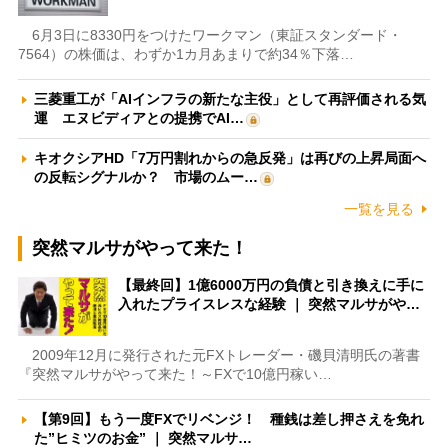
6月3日に8330円をつけたワークマン（東証スタンダード・
7564）の株価は、わずか1カ月あまりで約34％下落…
三菱重工が「AIインフラの新たな主役」として再評価される気
運 エヌビディアとの提携でAI…
キオクシアHD「7万円割れからの急反発」は再びの上昇局面へ
の反転シグナルか？ 市場のムー…
一覧を見る
突然マルサがやって来た！
【最終回】1億6000万円の負債と引き換えに手に
入れたプライスレスな経験 ｜ 突然マルサがや…
2009年12月に発行された元FXトレーダー・磯貝清明氏の著書
『突然マルサがやって来た！～FXで10億円稼い…
【第9回】もう一度FXでリベンジ！ 種銭は差し押さえを免れ
た”ヒミツのお金” ｜ 突然マルサ…