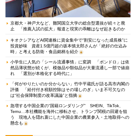
京都大・神戸大など、難関国立大学の総合型選抜が続々と廃
止 「推薦入試の拡大」報道と現実の乖離はなぜ起きるのか
キオクシアなどAI関連株に資金集中で“割安になった成長株”に
投資妙味 資産1.5億円超の坂本慎太郎さんが「絶好の仕込み
時」と考える防衛・食品銘柄を紹介
小学生に人気の「シール流通事情」に変調 「ボンドロ」は依
然品薄状態が続くが、模倣品や類似品が大量流通し一部で値崩
れ 「選別が本格化する時代に」
「何がやりたいのか分からない」竹中平蔵氏が語る高市内閣の
評価 「給付付き税額控除はその場しのぎ」いま不可欠なの
は“社会保障制度の改革議論”と指摘
急増する中国企業の“国籍ロンダリング” SHEIN、TikTok、
Temu…本社機能を海外に移転させ、トランプ関税の回避を狙
う 現地人を隠れ蓑にした中国企業の農業参入・土地取得への
懸念も