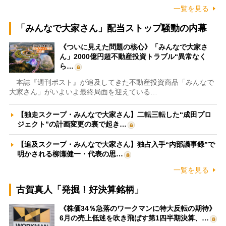
一覧を見る
「みんなで大家さん」配当ストップ騒動の内幕
《ついに見えた問題の核心》「みんなで大家さ
ん」2000億円超不動産投資トラブル“異常なく
ら…
本誌『週刊ポスト』が追及してきた不動産投資商品「みんなで
大家さん」がいよいよ最終局面を迎えている…
【独走スクープ・みんなで大家さん】二転三転した“成田プロ
ジェクト”の計画変更の裏で起き…
【追及スクープ・みんなで大家さん】独占入手“内部議事録”で
明かされる柳瀬健一・代表の思…
一覧を見る
古賀真人「発掘！好決算銘柄」
《株価34％急落のワークマンに特大反転の期待》
6月の売上低迷を吹き飛ばす第1四半期決算、…