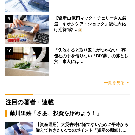
【資産11億円マック・チェリーさん厳
9
選「キオクシア・ショック」後に大化
け期待4銘…
「失敗すると取り返しがつかない」葬
10
儀社の手を借りない「DIY葬」の落とし
穴 素人には…
一覧を見る
注目の著者・連載
藤川里絵「さあ、投資を始めよう！」
【資産運用】大災害時に慌てないために平時から
備えておきたい3つのポイント「資産の棚卸し…