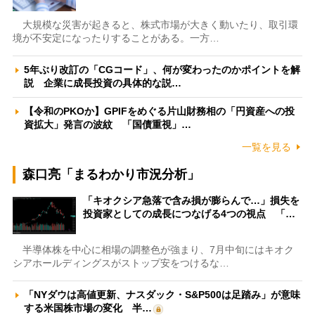
大規模な災害が起きると、株式市場が大きく動いたり、取引環
境が不安定になったりすることがある。一方…
5年ぶり改訂の「CGコード」、何が変わったのかポイントを解
説 企業に成長投資の具体的な説…
【令和のPKOか】GPIFをめぐる片山財務相の「円資産への投
資拡大」発言の波紋 「国債重視」…
一覧を見る
森口亮「まるわかり市況分析」
「キオクシア急落で含み損が膨らんで…」損失を
投資家としての成長につなげる4つの視点 「…
半導体株を中心に相場の調整色が強まり、7月中旬にはキオク
シアホールディングスがストップ安をつけるな…
「NYダウは高値更新、ナスダック・S&P500は足踏み」が意味
する米国株市場の変化 半…