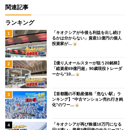
関連記事
ランキング
「キオクシアが今後も利益を出し続け
1
るかは分からない」資産11億円の個人
投資家が…
【億り人オールスターが狙う20銘柄】
2
「総資産69億円超」90歳現役トレーダ
ーから“10…
【首都圏の不動産価格「危ない駅」ラ
3
ンキング】“中古マンション売れ行き鈍
化”のワー…
「キオクシアが再び株価10万円になる
4
日は遠い」資産3億円超のサラリーマン