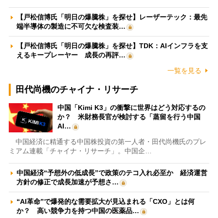
【戸松信博氏「明日の爆騰株」を探せ】レーザーテック：最先
端半導体の製造に不可欠な検査装…
【戸松信博氏「明日の爆騰株」を探せ】TDK：AIインフラを支
えるキープレーヤー 成長の再評…
一覧を見る
田代尚機のチャイナ・リサーチ
中国「Kimi K3」の衝撃に世界はどう対応するの
か？ 米財務長官が検討する「蒸留を行う中国
AI…
中国経済に精通する中国株投資の第一人者・田代尚機氏のプレ
ミアム連載「チャイナ・リサーチ」。中国企…
中国経済“予想外の低成長”で政策のテコ入れ必至か 経済運営
方針の修正で成長加速が予想さ…
“AI革命”で爆発的な需要拡大が見込まれる「CXO」とは何
か？ 高い競争力を持つ中国の医薬品…