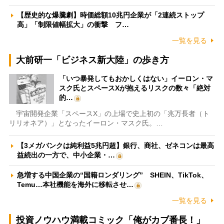
【歴史的な爆騰劇】時価総額10兆円企業が「2連続ストップ
高」「制限値幅拡大」の衝撃 フ…
一覧を見る
大前研一「ビジネス新大陸」の歩き方
「いつ暴発してもおかしくはない」イーロン・マ
スク氏とスペースXが抱えるリスクの数々「絶対
的…
宇宙開発企業「スペースX」の上場で史上初の「兆万長者（ト
リリオネア）」となったイーロン・マスク氏。…
【3メガバンクは純利益5兆円超】銀行、商社、ゼネコンは最高
益続出の一方で、中小企業・…
急増する中国企業の“国籍ロンダリング” SHEIN、TikTok、
Temu…本社機能を海外に移転させ…
一覧を見る
投資ノウハウ満載コミック「俺がカブ番長！」