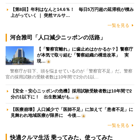
【第8回】年利はなんと14.6％！ 毎日5万円超の延滞税が積み
上がっていく ｜ 突然マルサ…
一覧を見る
河合雅司「人口減少ニッポンの活路」
【「警察官離れ」に歯止めはかかるか？】警察庁
が本気で取り組む「警察組織の構造改革」 実
現…
警察庁が目下、頭を悩ませているのが「警察官不足」だ。警察
官の採用試験の受験者数は10年間で2分の1以…
【安全・安心ニッポンの危機】採用試験受験者数は10年間で2
分の1以下に！ 出生数減がも…
【医療崩壊】人口減少で「医師不足」に加えて「患者不足」に
見舞われ地域医療が限界に 今後…
一覧を見る
快適クルマ生活 乗ってみた、使ってみた