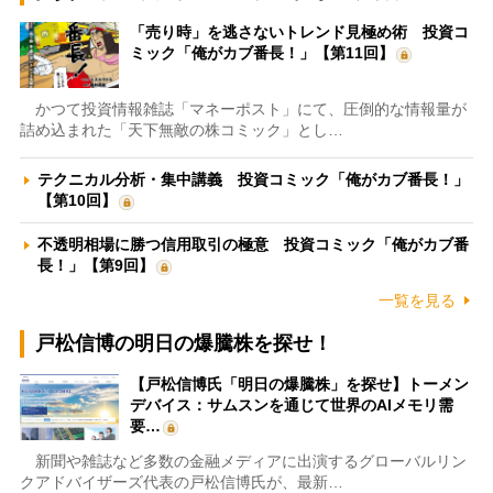
「売り時」を逃さないトレンド見極め術 投資コ
ミック「俺がカブ番長！」【第11回】
かつて投資情報雑誌「マネーポスト」にて、圧倒的な情報量が
詰め込まれた「天下無敵の株コミック」とし…
テクニカル分析・集中講義 投資コミック「俺がカブ番長！」
【第10回】
不透明相場に勝つ信用取引の極意 投資コミック「俺がカブ番
長！」【第9回】
一覧を見る
戸松信博の明日の爆騰株を探せ！
【戸松信博氏「明日の爆騰株」を探せ】トーメン
デバイス：サムスンを通じて世界のAIメモリ需
要…
新聞や雑誌など多数の金融メディアに出演するグローバルリン
クアドバイザーズ代表の戸松信博氏が、最新…