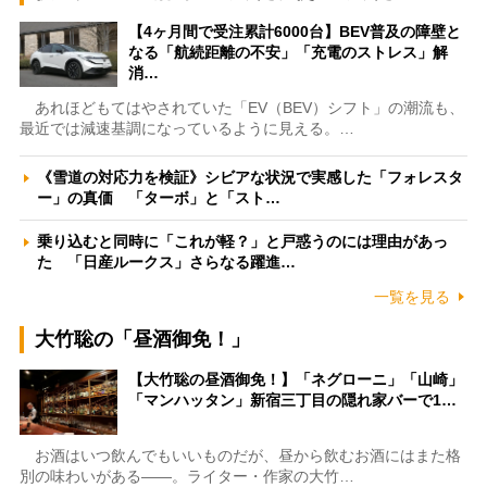
【4ヶ月間で受注累計6000台】BEV普及の障壁と
なる「航続距離の不安」「充電のストレス」解
消…
あれほどもてはやされていた「EV（BEV）シフト」の潮流も、
最近では減速基調になっているように見える。…
《雪道の対応力を検証》シビアな状況で実感した「フォレスタ
ー」の真価 「ターボ」と「スト…
乗り込むと同時に「これが軽？」と戸惑うのには理由があっ
た 「日産ルークス」さらなる躍進…
一覧を見る
大竹聡の「昼酒御免！」
【大竹聡の昼酒御免！】「ネグローニ」「山崎」
「マンハッタン」新宿三丁目の隠れ家バーで1…
お酒はいつ飲んでもいいものだが、昼から飲むお酒にはまた格
別の味わいがある――。ライター・作家の大竹…