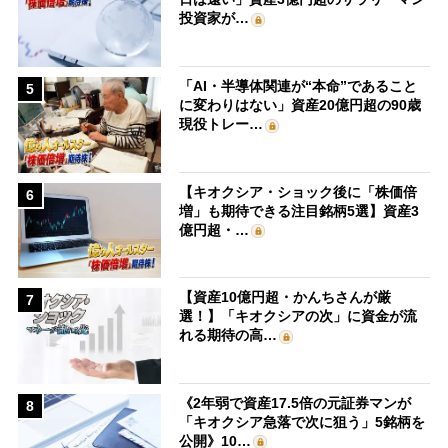
投資家が…
「AI・半導体関連が“本命”であること
5
に変わりはない」資産20億円超の90歳
現役トレー…
【キオクシア・ショック後に「株価倍
6
増」も期待できる注目銘柄5選】資産3
億円超・…
【資産10億円超・かんちさんが厳
7
選！】「キオクシアの次」に資金が流
れる期待の高…
《2年弱で資産17.5倍の元証券マンが
8
「キオクシア急落で次に狙う」5銘柄を
公開》10…