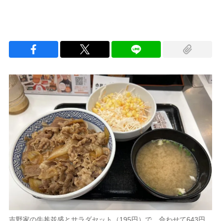
吉野家の牛丼並盛とサラダセット（195円）で、合わせて643円