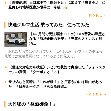
【医療崩壊】人口減少で「医師不足」に加えて「患者不足」に
見舞われ地域医療が限界に 今後…
一覧を見る
快適クルマ生活 乗ってみた、使ってみた
【4ヶ月間で受注累計6000台】BEV普及の障壁と
なる「航続距離の不安」「充電のストレス」解
消…
あれほどもてはやされていた「EV（BEV）シフト」の潮流も、
最近では減速基調になっているように見える。…
《雪道の対応力を検証》シビアな状況で実感した「フォレスタ
ー」の真価 「ターボ」と「スト…
乗り込むと同時に「これが軽？」と戸惑うのには理由があっ
た 「日産ルークス」さらなる躍進…
一覧を見る
大竹聡の「昼酒御免！」