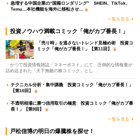
急増する中国企業の“国籍ロンダリング” SHEIN、TikTok、
Temu…本社機能を海外に移転させ…
一覧を見る
投資ノウハウ満載コミック「俺がカブ番長！」
「売り時」を逃さないトレンド見極め術 投資コ
ミック「俺がカブ番長！」【第11回】
かつて投資情報雑誌「マネーポスト」にて、圧倒的な情報量が
詰め込まれた「天下無敵の株コミック」とし…
テクニカル分析・集中講義 投資コミック「俺がカブ番長！」
【第10回】
不透明相場に勝つ信用取引の極意 投資コミック「俺がカブ番
長！」【第9回】
一覧を見る
戸松信博の明日の爆騰株を探せ！