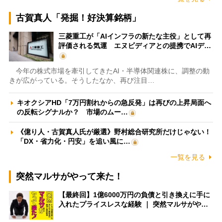
古賀真人「発掘！好決算銘柄」
三菱重工が「AIインフラの新たな主役」として再
評価される気運 エヌビディアとの提携でAIデ…
今年の株式市場を牽引してきたAI・半導体関連株に、調整の動
きが広がっている。そうしたなか、再び注目…
キオクシアHD「7万円割れからの急反発」は再びの上昇局面へ
の反転シグナルか？ 市場のムー…
《億り人・古賀真人氏が厳選》野村総合研究所だけじゃない！
「DX・省力化・円安」を追い風に…
一覧を見る
突然マルサがやって来た！
【最終回】1億6000万円の負債と引き換えに手に
入れたプライスレスな経験 ｜ 突然マルサがや…