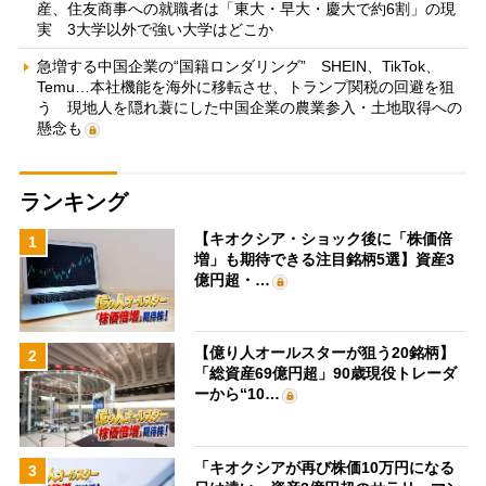
産、住友商事への就職者は「東大・早大・慶大で約6割」の現
実 3大学以外で強い大学はどこか
急増する中国企業の“国籍ロンダリング” SHEIN、TikTok、
Temu…本社機能を海外に移転させ、トランプ関税の回避を狙
う 現地人を隠れ蓑にした中国企業の農業参入・土地取得への
懸念も
ランキング
【キオクシア・ショック後に「株価倍
1
増」も期待できる注目銘柄5選】資産3
億円超・…
【億り人オールスターが狙う20銘柄】
2
「総資産69億円超」90歳現役トレーダ
ーから“10…
「キオクシアが再び株価10万円になる
3