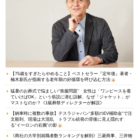
【75歳をすぎたらやめること】ベストセラー『定年後』著者・
楠木新氏が指南する老年期の好循環を呼び込む方法
猛暑のお葬式で悩ましい“喪服問題” 女性は「ワンピースを着
ていけばOK」という俗説に潜む誤解、なぜ「ジャケット」が
マストなのか？《1級葬祭ディレクターが解説》
【納車時に複数の事故】テスラジャパン“多額のEV補助金”で注
文殺到、現場は大混乱 トラブル続発の背後に見え隠れす
る“イーロンの右腕”の影
《商社の大学別就職者数ランキングを解剖》三菱商事、三井物