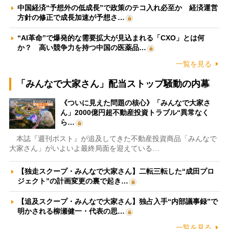
中国経済“予想外の低成長”で政策のテコ入れ必至か 経済運営
方針の修正で成長加速が予想さ…
“AI革命”で爆発的な需要拡大が見込まれる「CXO」とは何
か？ 高い競争力を持つ中国の医薬品…
一覧を見る
「みんなで大家さん」配当ストップ騒動の内幕
《ついに見えた問題の核心》「みんなで大家さ
ん」2000億円超不動産投資トラブル“異常なく
ら…
本誌『週刊ポスト』が追及してきた不動産投資商品「みんなで
大家さん」がいよいよ最終局面を迎えている…
【独走スクープ・みんなで大家さん】二転三転した“成田プロ
ジェクト”の計画変更の裏で起き…
【追及スクープ・みんなで大家さん】独占入手“内部議事録”で
明かされる柳瀬健一・代表の思…
一覧を見る