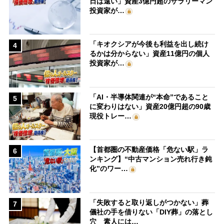
日は遠い」資産3億円超のサラリーマン
投資家が…
「キオクシアが今後も利益を出し続け
4
るかは分からない」資産11億円の個人
投資家が…
「AI・半導体関連が“本命”であること
5
に変わりはない」資産20億円超の90歳
現役トレー…
【首都圏の不動産価格「危ない駅」ラ
6
ンキング】“中古マンション売れ行き鈍
化”のワー…
「失敗すると取り返しがつかない」葬
7
儀社の手を借りない「DIY葬」の落とし
穴 素人には…