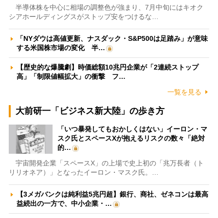
半導体株を中心に相場の調整色が強まり、7月中旬にはキオク
シアホールディングスがストップ安をつけるな…
「NYダウは高値更新、ナスダック・S&P500は足踏み」が意味
する米国株市場の変化 半…
【歴史的な爆騰劇】時価総額10兆円企業が「2連続ストップ
高」「制限値幅拡大」の衝撃 フ…
一覧を見る
大前研一「ビジネス新大陸」の歩き方
「いつ暴発してもおかしくはない」イーロン・マ
スク氏とスペースXが抱えるリスクの数々「絶対
的…
宇宙開発企業「スペースX」の上場で史上初の「兆万長者（ト
リリオネア）」となったイーロン・マスク氏。…
【3メガバンクは純利益5兆円超】銀行、商社、ゼネコンは最高
益続出の一方で、中小企業・…