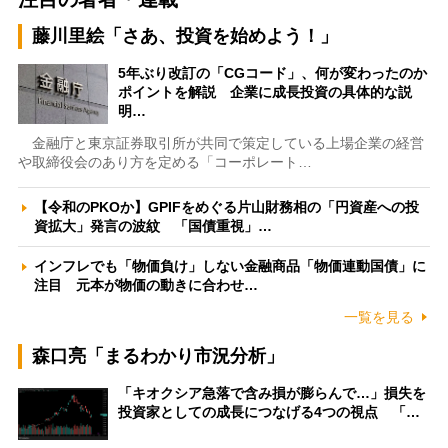
藤川里絵「さあ、投資を始めよう！」
5年ぶり改訂の「CGコード」、何が変わったのか
ポイントを解説 企業に成長投資の具体的な説
明…
金融庁と東京証券取引所が共同で策定している上場企業の経営
や取締役会のあり方を定める「コーポレート…
【令和のPKOか】GPIFをめぐる片山財務相の「円資産への投
資拡大」発言の波紋 「国債重視」…
インフレでも「物価負け」しない金融商品「物価連動国債」に
注目 元本が物価の動きに合わせ…
一覧を見る
森口亮「まるわかり市況分析」
「キオクシア急落で含み損が膨らんで…」損失を
投資家としての成長につなげる4つの視点 「…