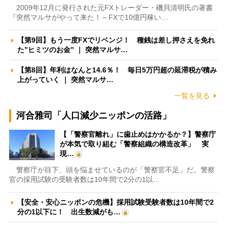
2009年12月に発行された元FXトレーダー・磯貝清明氏の著書
『突然マルサがやって来た！～FXで10億円稼い…
【第9回】もう一度FXでリベンジ！ 種銭は差し押さえを免れ
た”ヒミツのお金” ｜ 突然マルサ…
【第8回】年利はなんと14.6％！ 毎日5万円超の延滞税が積み
上がっていく ｜ 突然マルサ…
一覧を見る
河合雅司「人口減少ニッポンの活路」
【「警察官離れ」に歯止めはかかるか？】警察庁
が本気で取り組む「警察組織の構造改革」 実
現…
警察庁が目下、頭を悩ませているのが「警察官不足」だ。警察
官の採用試験の受験者数は10年間で2分の1以…
【安全・安心ニッポンの危機】採用試験受験者数は10年間で2
分の1以下に！ 出生数減がも…