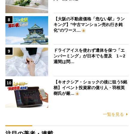
【大阪の不動産価格「危ない駅」ラン
8
キング】“中古マンション売れ行き鈍
化”のワース…
ドライアイスを使わず遺体を保つ「エ
9
ンバーミング」が日本でも普及 1～2
週間は問…
【キオクシア・ショックの後に狙う5銘
10
柄】イベント投資家の億り人・羽根英
樹氏が厳…
一覧を見る
注目の著者・連載