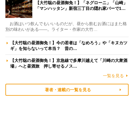
【大竹聡の昼酒御免！】「ネグローニ」「山崎」
「マンハッタン」新宿三丁目の隠れ家バーで1…
お酒はいつ飲んでもいいものだが、昼から飲むお酒にはまた格
別の味わいがある――。ライター・作家の大竹…
【大竹聡の昼酒御免！】今の若者は「なめろう」や「キヌカツ
ギ」を知らないって本当？ 昔の…
【大竹聡の昼酒御免！】京急線で多摩川越えて「川崎の大衆酒
場」へと昼酒旅 押し寄せるノス…
一覧を見る
著者・連載の一覧を見る