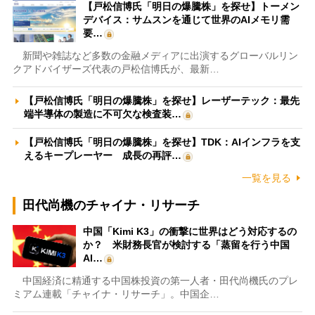
【戸松信博氏「明日の爆騰株」を探せ】トーメン
デバイス：サムスンを通じて世界のAIメモリ需
要…
新聞や雑誌など多数の金融メディアに出演するグローバルリン
クアドバイザーズ代表の戸松信博氏が、最新…
【戸松信博氏「明日の爆騰株」を探せ】レーザーテック：最先
端半導体の製造に不可欠な検査装…
【戸松信博氏「明日の爆騰株」を探せ】TDK：AIインフラを支
えるキープレーヤー 成長の再評…
一覧を見る
田代尚機のチャイナ・リサーチ
中国「Kimi K3」の衝撃に世界はどう対応するの
か？ 米財務長官が検討する「蒸留を行う中国
AI…
中国経済に精通する中国株投資の第一人者・田代尚機氏のプレ
ミアム連載「チャイナ・リサーチ」。中国企…