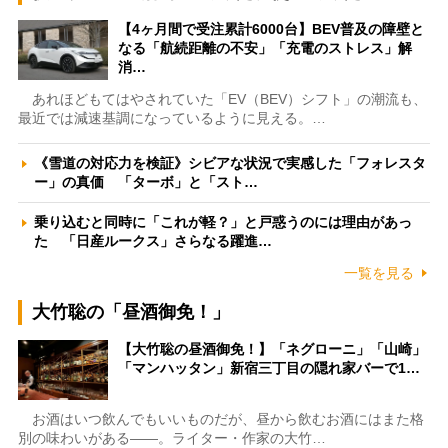
【4ヶ月間で受注累計6000台】BEV普及の障壁と
なる「航続距離の不安」「充電のストレス」解
消…
あれほどもてはやされていた「EV（BEV）シフト」の潮流も、
最近では減速基調になっているように見える。…
《雪道の対応力を検証》シビアな状況で実感した「フォレスタ
ー」の真価 「ターボ」と「スト…
乗り込むと同時に「これが軽？」と戸惑うのには理由があっ
た 「日産ルークス」さらなる躍進…
一覧を見る
大竹聡の「昼酒御免！」
【大竹聡の昼酒御免！】「ネグローニ」「山崎」
「マンハッタン」新宿三丁目の隠れ家バーで1…
お酒はいつ飲んでもいいものだが、昼から飲むお酒にはまた格
別の味わいがある――。ライター・作家の大竹…