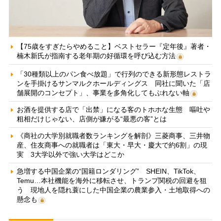
【75歳をすぎたらやめること】ベストセラー『定年後』著者・
楠木新氏が指南する老年期の好循環を呼び込む方法
「30種類以上のパン食べ放題」で行列のできる新形態レストラ
ンを手掛けるサンマルクホールディングス 同社に聞いた「店
舗展開のコンセプト」、事業を多角化してもぶれない軸
お酒を提供する店で「出禁」になる客のトホホな生態 嘔吐や
粗相だけじゃない、店側が嫌がる“最悪の客”とは
《商社の大学別就職者数ランキングを解剖》三菱商事、三井物
産、住友商事への就職者は「東大・早大・慶大で約6割」の現
実 3大学以外で強い大学はどこか
急増する中国企業の“国籍ロンダリング” SHEIN、TikTok、
Temu…本社機能を海外に移転させ、トランプ関税の回避を狙
う 現地人を隠れ蓑にした中国企業の農業参入・土地取得への
懸念も