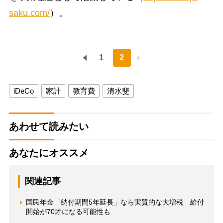
saku.com/
）。
1
2
iDeCo
家計
教育費
清水斐
あわせて読みたい
あなたにオススメ
関連記事
国民年金「納付期間5年延長」なら実質的な大増税 給付
開始が70才になる可能性も