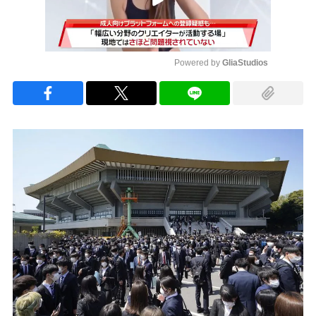
Powered by 
GliaStudios
Mute