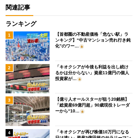
関連記事
ランキング
【首都圏の不動産価格「危ない駅」ラ
1
ンキング】“中古マンション売れ行き鈍
化”のワー…
「キオクシアが今後も利益を出し続け
2
るかは分からない」資産11億円の個人
投資家が…
【億り人オールスターが狙う20銘柄】
3
「総資産69億円超」90歳現役トレーダ
ーから“10…
「キオクシアが再び株価10万円になる
4
日は遠い」資産3億円超のサラリーマン