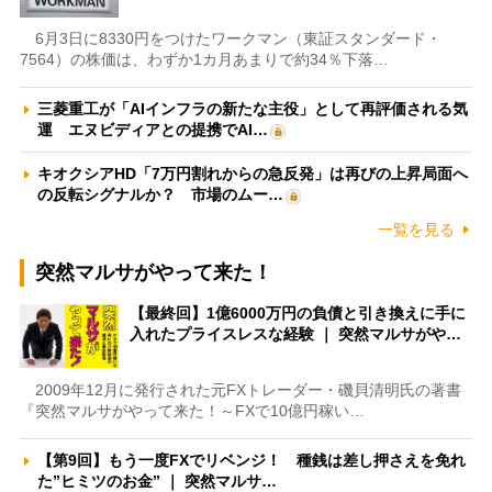
6月3日に8330円をつけたワークマン（東証スタンダード・
7564）の株価は、わずか1カ月あまりで約34％下落…
三菱重工が「AIインフラの新たな主役」として再評価される気
運 エヌビディアとの提携でAI…
キオクシアHD「7万円割れからの急反発」は再びの上昇局面へ
の反転シグナルか？ 市場のムー…
一覧を見る
突然マルサがやって来た！
【最終回】1億6000万円の負債と引き換えに手に
入れたプライスレスな経験 ｜ 突然マルサがや…
2009年12月に発行された元FXトレーダー・磯貝清明氏の著書
『突然マルサがやって来た！～FXで10億円稼い…
【第9回】もう一度FXでリベンジ！ 種銭は差し押さえを免れ
た”ヒミツのお金” ｜ 突然マルサ…