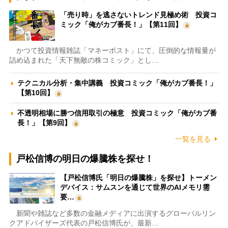
「売り時」を逃さないトレンド見極め術 投資コ
ミック「俺がカブ番長！」【第11回】
かつて投資情報雑誌「マネーポスト」にて、圧倒的な情報量が
詰め込まれた「天下無敵の株コミック」とし…
テクニカル分析・集中講義 投資コミック「俺がカブ番長！」
【第10回】
不透明相場に勝つ信用取引の極意 投資コミック「俺がカブ番
長！」【第9回】
一覧を見る
戸松信博の明日の爆騰株を探せ！
【戸松信博氏「明日の爆騰株」を探せ】トーメン
デバイス：サムスンを通じて世界のAIメモリ需
要…
新聞や雑誌など多数の金融メディアに出演するグローバルリン
クアドバイザーズ代表の戸松信博氏が、最新…