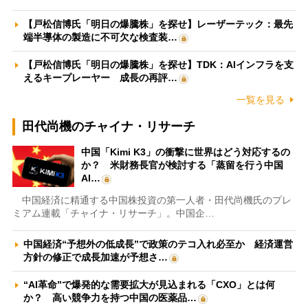
【戸松信博氏「明日の爆騰株」を探せ】レーザーテック：最先
端半導体の製造に不可欠な検査装…
【戸松信博氏「明日の爆騰株」を探せ】TDK：AIインフラを支
えるキープレーヤー 成長の再評…
一覧を見る
田代尚機のチャイナ・リサーチ
中国「Kimi K3」の衝撃に世界はどう対応するの
か？ 米財務長官が検討する「蒸留を行う中国
AI…
中国経済に精通する中国株投資の第一人者・田代尚機氏のプレ
ミアム連載「チャイナ・リサーチ」。中国企…
中国経済“予想外の低成長”で政策のテコ入れ必至か 経済運営
方針の修正で成長加速が予想さ…
“AI革命”で爆発的な需要拡大が見込まれる「CXO」とは何
か？ 高い競争力を持つ中国の医薬品…