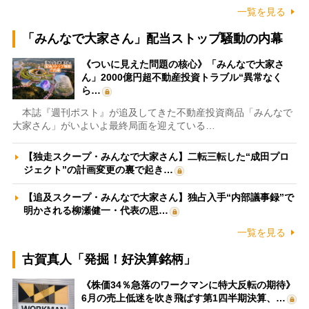
一覧を見る
「みんなで大家さん」配当ストップ騒動の内幕
《ついに見えた問題の核心》「みんなで大家さ
ん」2000億円超不動産投資トラブル“異常なく
ら…
本誌『週刊ポスト』が追及してきた不動産投資商品「みんなで
大家さん」がいよいよ最終局面を迎えている…
【独走スクープ・みんなで大家さん】二転三転した“成田プロ
ジェクト”の計画変更の裏で起き…
【追及スクープ・みんなで大家さん】独占入手“内部議事録”で
明かされる柳瀬健一・代表の思…
一覧を見る
古賀真人「発掘！好決算銘柄」
《株価34％急落のワークマンに特大反転の期待》
6月の売上低迷を吹き飛ばす第1四半期決算、…