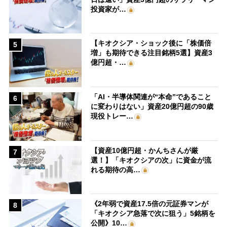
投資家が…
【キオクシア・ショック後に「株価倍
5
増」も期待できる注目銘柄5選】資産3
億円超・…
「AI・半導体関連が“本命”であること
6
に変わりはない」資産20億円超の90歳
現役トレー…
【資産10億円超・かんちさんが厳
7
選！】「キオクシアの次」に資金が流
れる期待の高…
《2年弱で資産17.5倍の元証券マンが
8
「キオクシア急落で次に狙う」5銘柄を
公開》10…