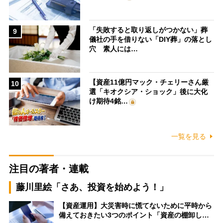
「失敗すると取り返しがつかない」葬
9
儀社の手を借りない「DIY葬」の落とし
穴 素人には…
【資産11億円マック・チェリーさん厳
10
選「キオクシア・ショック」後に大化
け期待4銘…
一覧を見る
注目の著者・連載
藤川里絵「さあ、投資を始めよう！」
【資産運用】大災害時に慌てないために平時から
備えておきたい3つのポイント「資産の棚卸し…