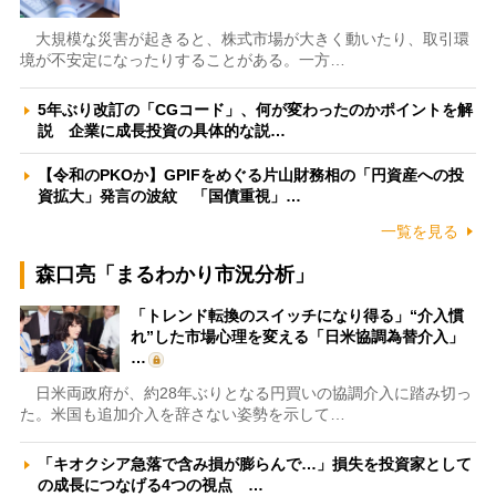
大規模な災害が起きると、株式市場が大きく動いたり、取引環
境が不安定になったりすることがある。一方…
5年ぶり改訂の「CGコード」、何が変わったのかポイントを解
説 企業に成長投資の具体的な説…
【令和のPKOか】GPIFをめぐる片山財務相の「円資産への投
資拡大」発言の波紋 「国債重視」…
一覧を見る
森口亮「まるわかり市況分析」
「トレンド転換のスイッチになり得る」“介入慣
れ”した市場心理を変える「日米協調為替介入」
…
日米両政府が、約28年ぶりとなる円買いの協調介入に踏み切っ
た。米国も追加介入を辞さない姿勢を示して…
「キオクシア急落で含み損が膨らんで…」損失を投資家として
の成長につなげる4つの視点 …