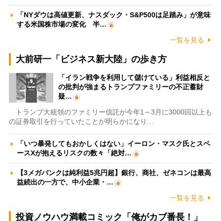
「NYダウは高値更新、ナスダック・S&P500は足踏み」が意味
する米国株市場の変化 半…
一覧を見る
大前研一「ビジネス新大陸」の歩き方
「イラン戦争を利用して儲けている」利益相反と
の批判が強まるトランプファミリーの不正蓄財
疑…
トランプ大統領のファミリー信託が今年1～3月に3000回以上も
の証券取引を行っていたことが明らかになり…
「いつ暴発してもおかしくはない」イーロン・マスク氏とスペ
ースXが抱えるリスクの数々「絶対…
【3メガバンクは純利益5兆円超】銀行、商社、ゼネコンは最高
益続出の一方で、中小企業・…
一覧を見る
投資ノウハウ満載コミック「俺がカブ番長！」