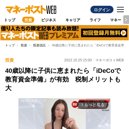
ログイン
トップ
投資
ビジネス
キャリア
ライフ
マネー
トップ
投資
投資信託
40歳以降に子供に恵まれたら「iDeCoで教育資金準
投資
2022.10.25 15:00
マネーポストWEB
40歳以降に子供に恵まれたら「iDeCoで
教育資金準備」が有効 税制メリットも
大
もっと見る
arrow_forward_ios