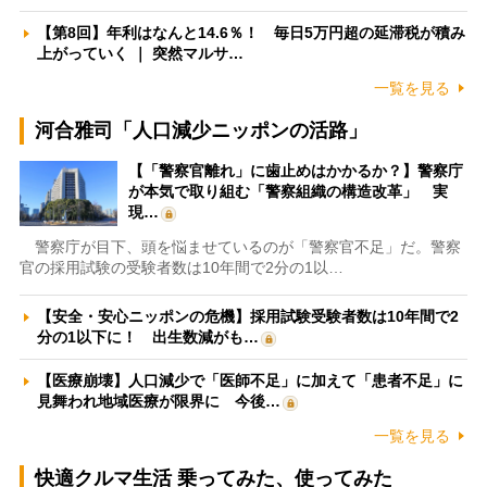
【第8回】年利はなんと14.6％！ 毎日5万円超の延滞税が積み
上がっていく ｜ 突然マルサ…
一覧を見る
河合雅司「人口減少ニッポンの活路」
【「警察官離れ」に歯止めはかかるか？】警察庁
が本気で取り組む「警察組織の構造改革」 実
現…
警察庁が目下、頭を悩ませているのが「警察官不足」だ。警察
官の採用試験の受験者数は10年間で2分の1以…
【安全・安心ニッポンの危機】採用試験受験者数は10年間で2
分の1以下に！ 出生数減がも…
【医療崩壊】人口減少で「医師不足」に加えて「患者不足」に
見舞われ地域医療が限界に 今後…
一覧を見る
快適クルマ生活 乗ってみた、使ってみた