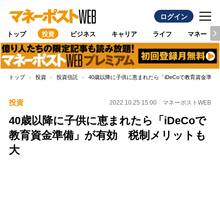
ログイン
トップ
投資
ビジネス
キャリア
ライフ
マネー
トップ
投資
投資信託
40歳以降に子供に恵まれたら「iDeCoで教育資金準
投資
2022.10.25 15:00
マネーポストWEB
40歳以降に子供に恵まれたら「iDeCoで
教育資金準備」が有効 税制メリットも
大
Loaded
:
100.00%
/
Unmute