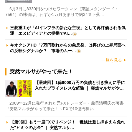
6月3日に8330円をつけたワークマン（東証スタンダード・
7564）の株価は、わずか1カ月あまりで約34％下落…
三菱重工が「AIインフラの新たな主役」として再評価される気
運 エヌビディアとの提携でAI…
キオクシアHD「7万円割れからの急反発」は再びの上昇局面へ
の反転シグナルか？ 市場のムー…
一覧を見る
突然マルサがやって来た！
【最終回】1億6000万円の負債と引き換えに手に
入れたプライスレスな経験 ｜ 突然マルサがや…
2009年12月に発行された元FXトレーダー・磯貝清明氏の著書
『突然マルサがやって来た！～FXで10億円稼い…
【第9回】もう一度FXでリベンジ！ 種銭は差し押さえを免れ
た”ヒミツのお金” ｜ 突然マルサ…