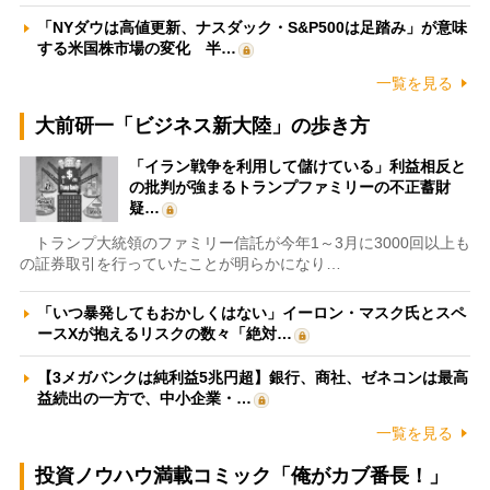
「NYダウは高値更新、ナスダック・S&P500は足踏み」が意味
する米国株市場の変化 半…
一覧を見る
大前研一「ビジネス新大陸」の歩き方
「イラン戦争を利用して儲けている」利益相反と
の批判が強まるトランプファミリーの不正蓄財
疑…
トランプ大統領のファミリー信託が今年1～3月に3000回以上も
の証券取引を行っていたことが明らかになり…
「いつ暴発してもおかしくはない」イーロン・マスク氏とスペ
ースXが抱えるリスクの数々「絶対…
【3メガバンクは純利益5兆円超】銀行、商社、ゼネコンは最高
益続出の一方で、中小企業・…
一覧を見る
投資ノウハウ満載コミック「俺がカブ番長！」