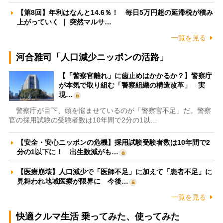
【第8回】年利はなんと14.6％！ 毎日5万円超の延滞税が積み
上がっていく ｜ 突然マルサ…
一覧を見る
河合雅司「人口減少ニッポンの活路」
【「警察官離れ」に歯止めはかかるか？】警察庁
が本気で取り組む「警察組織の構造改革」 実
現…
警察庁が目下、頭を悩ませているのが「警察官不足」だ。警察
官の採用試験の受験者数は10年間で2分の1以…
【安全・安心ニッポンの危機】採用試験受験者数は10年間で2
分の1以下に！ 出生数減がも…
【医療崩壊】人口減少で「医師不足」に加えて「患者不足」に
見舞われ地域医療が限界に 今後…
一覧を見る
快適クルマ生活 乗ってみた、使ってみた