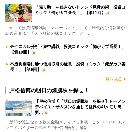
「売り時」を逃さないトレンド見極め術 投資コ
ミック「俺がカブ番長！」【第11回】
かつて投資情報雑誌「マネーポスト」にて、圧倒的な情報量が
詰め込まれた「天下無敵の株コミック」とし…
テクニカル分析・集中講義 投資コミック「俺がカブ番長！」
【第10回】
不透明相場に勝つ信用取引の極意 投資コミック「俺がカブ番
長！」【第9回】
一覧を見る
戸松信博の明日の爆騰株を探せ！
【戸松信博氏「明日の爆騰株」を探せ】トーメン
デバイス：サムスンを通じて世界のAIメモリ需
要…
新聞や雑誌など多数の金融メディアに出演するグローバルリン
クアドバイザーズ代表の戸松信博氏が、最新…