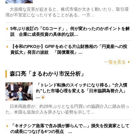
大規模な災害が起きると、株式市場が大きく動いたり、取引環
境が不安定になったりすることがある。一方…
5年ぶり改訂の「CGコード」、何が変わったのかポイントを解
説 企業に成長投資の具体的な説…
【令和のPKOか】GPIFをめぐる片山財務相の「円資産への投
資拡大」発言の波紋 「国債重視」…
一覧を見る
森口亮「まるわかり市況分析」
「トレンド転換のスイッチになり得る」“介入慣
れ”した市場心理を変える「日米協調為替介入」
…
日米両政府が、約28年ぶりとなる円買いの協調介入に踏み切っ
た。米国も追加介入を辞さない姿勢を示して…
「キオクシア急落で含み損が膨らんで…」損失を投資家として
の成長につなげる4つの視点 …