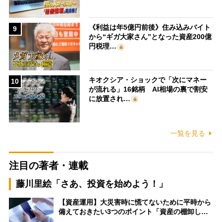
《利益は年5億円前後》住み込みバイト
9
から“ギガ大家さん”となった資産200億
円税理…
キオクシア・ショックで「次にマネー
10
が流れる」16銘柄 AI相場の裏で割安
に放置され…
一覧を見る
注目の著者・連載
藤川里絵「さあ、投資を始めよう！」
【資産運用】大災害時に慌てないために平時から
備えておきたい3つのポイント「資産の棚卸し…