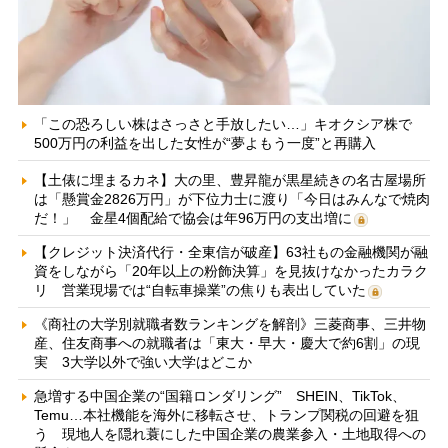
「この恐ろしい株はさっさと手放したい…」キオクシア株で
500万円の利益を出した女性が“夢よもう一度”と再購入
【土俵に埋まるカネ】大の里、豊昇龍が黒星続きの名古屋場所
は「懸賞金2826万円」が下位力士に渡り「今日はみんなで焼肉
だ！」 金星4個配給で協会は年96万円の支出増に
【クレジット決済代行・全東信が破産】63社もの金融機関が融
資をしながら「20年以上の粉飾決算」を見抜けなかったカラク
リ 営業現場では“自転車操業”の焦りも表出していた
《商社の大学別就職者数ランキングを解剖》三菱商事、三井物
産、住友商事への就職者は「東大・早大・慶大で約6割」の現
実 3大学以外で強い大学はどこか
急増する中国企業の“国籍ロンダリング” SHEIN、TikTok、
Temu…本社機能を海外に移転させ、トランプ関税の回避を狙
う 現地人を隠れ蓑にした中国企業の農業参入・土地取得への