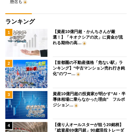
懸念も
ランキング
【資産10億円超・かんちさんが厳
1
選！】「キオクシアの次」に資金が流
れる期待の高…
【首都圏の不動産価格「危ない駅」ラ
2
ンキング】“中古マンション売れ行き鈍
化”のワー…
資産10億円超の投資家が明かす“AI・半
3
導体相場に乗らなかった理由” フルポ
ジション…
【億り人オールスターが狙う20銘柄】
4
「総資産69億円超」90歳現役トレーダ