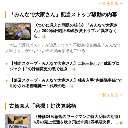
一覧を見る
「みんなで大家さん」配当ストップ騒動の内幕
《ついに見えた問題の核心》「みんなで大家さ
ん」2000億円超不動産投資トラブル“異常なく
ら…
本誌『週刊ポスト』が追及してきた不動産投資商品「みんなで
大家さん」がいよいよ最終局面を迎えている…
【独走スクープ・みんなで大家さん】二転三転した“成田プロ
ジェクト”の計画変更の裏で起き…
【追及スクープ・みんなで大家さん】独占入手“内部議事録”で
明かされる柳瀬健一・代表の思…
一覧を見る
古賀真人「発掘！好決算銘柄」
《株価34％急落のワークマンに特大反転の期待》
6月の売上低迷を吹き飛ばす第1四半期決算、…