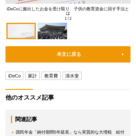
iDeCoに拠出したお金を受け取り、子供の教育資金に回す手法と
と
は
1
/
2
本文に戻る
iDeCo
家計
教育費
清水斐
他のオススメ記事
関連記事
国民年金「納付期間5年延長」なら実質的な大増税 給付