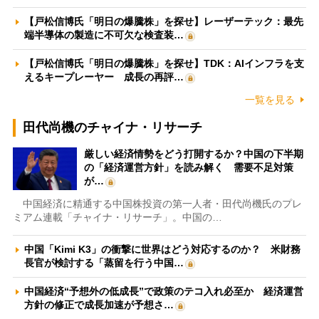
【戸松信博氏「明日の爆騰株」を探せ】レーザーテック：最先
端半導体の製造に不可欠な検査装…
【戸松信博氏「明日の爆騰株」を探せ】TDK：AIインフラを支
えるキープレーヤー 成長の再評…
一覧を見る
田代尚機のチャイナ・リサーチ
厳しい経済情勢をどう打開するか？中国の下半期
の「経済運営方針」を読み解く 需要不足対策
が…
中国経済に精通する中国株投資の第一人者・田代尚機氏のプレ
ミアム連載「チャイナ・リサーチ」。中国の…
中国「Kimi K3」の衝撃に世界はどう対応するのか？ 米財務
長官が検討する「蒸留を行う中国…
中国経済“予想外の低成長”で政策のテコ入れ必至か 経済運営
方針の修正で成長加速が予想さ…