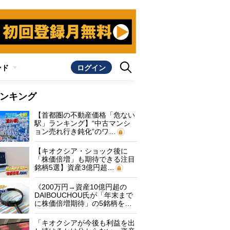
ンド
ログイン
ンキング
【首都圏の不動産価格「危ない
駅」ランキング】“中古マンシ
ョン売れ行き鈍化”のワ…
【キオクシア・ショック後に
「株価倍増」も期待できる注目
銘柄5選】資産3億円超…
《200万円→資産10億円超の
DAIBOUCHOU氏が「年末まで
に株価倍増期待」の5銘柄を…
「キオクシアが今後も利益を出