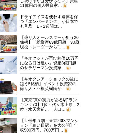
し続けるかは分からない」資産
11億円の個人投資家…
ドライアイスを使わず遺体を保
つ「エンバーミング」が日本で
も普及 1～2週間は…
【億り人オールスターが狙う20
銘柄】「総資産69億円超」90歳
現役トレーダーから“1…
「キオクシアが再び株価10万円
になる日は遠い」資産3億円超
のサラリーマン投資家…
【キオクシア・ショックの後に
狙う5銘柄】イベント投資家の
億り人・羽根英樹氏が…
【東京“真の実力がある駅”ラン
キング70】1位・代々木上原、2
位・水天宮前… 人口…
【世帯年収別・東京23区マンシ
ョン「狙い目駅」を大公開】年
収500万円、700万円…