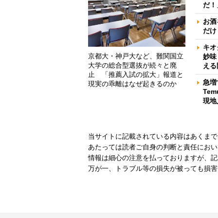
だ！
お酒
だけ
キオ
京都大・神戸大など、難関国立
妙味
大学の総合型選抜が続々と廃
える
止 「推薦入試の拡大」報道と
急増
現実の乖離はなぜ起きるのか
Te
現地
当サイトに記載されている内容はあくまで
あたっては読者ご自身の判断と責任におい
情報は細心の注意を払っておりますが、記
万が一、トラブル等の損失が被っても損害