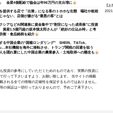
」 金星4個配給で協会は年96万円の支出増に
【お
202
を提供する店で「出禁」になる客のトホホな生態 嘔吐や粗相
じゃない、店側が嫌がる“最悪の客”とは
クシアなどAI関連株に資金集中で“割安になった成長株”に投資
 資産1.5億円超の坂本慎太郎さんが「絶好の仕込み時」と考
防衛・食品銘柄を紹介
する中国企業の“国籍ロンダリング” SHEIN、TikTok、
mu…本社機能を海外に移転させ、トランプ関税の回避を狙う
人を隠れ蓑にした中国企業の農業参入・土地取得への懸念も
も投資の参考にしていただくためのものであり、実際の投資に
て行って下さいますよう、お願い致します。 当サイトの掲載
載される全ての情報の正確性を保証するものではありません。
等の保証は一切行っておりませんので、予めご了承下さい。