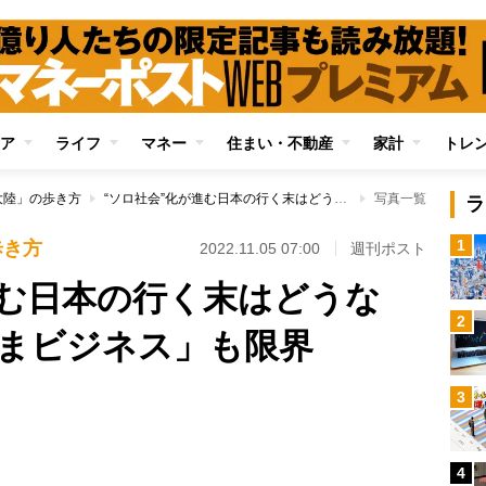
ア
ライフ
マネー
住まい・不動産
家計
トレ
大陸」の歩き方
“ソロ社会”化が進む日本の行く末はどうなる？「おひとりさまビジネス」も限界
写真一覧
ラ
1
歩き方
2022.11.05 07:00
週刊ポスト
進む日本の行く末はどうな
2
まビジネス」も限界
3
Loaded
:
100.00%
4