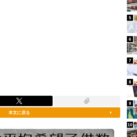
5
6
7
8
9
本文に戻る
10