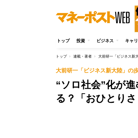
トップ
投資
ビジネス
キャリ
トップ
連載・著者
大前研一「ビジネス新
大前研一「ビジネス新大陸」の
“ソロ社会”化が
る？「おひとりさ
/
Unmute