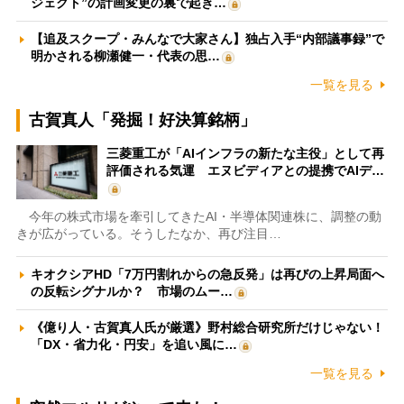
ジェクト”の計画変更の裏で起き…
【追及スクープ・みんなで大家さん】独占入手“内部議事録”で
明かされる柳瀬健一・代表の思…
一覧を見る
古賀真人「発掘！好決算銘柄」
三菱重工が「AIインフラの新たな主役」として再
評価される気運 エヌビディアとの提携でAIデ…
今年の株式市場を牽引してきたAI・半導体関連株に、調整の動
きが広がっている。そうしたなか、再び注目…
キオクシアHD「7万円割れからの急反発」は再びの上昇局面へ
の反転シグナルか？ 市場のムー…
《億り人・古賀真人氏が厳選》野村総合研究所だけじゃない！
「DX・省力化・円安」を追い風に…
一覧を見る