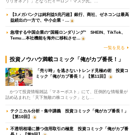
リリオネア）」となったイーロン・マスク氏。…
【3メガバンクは純利益5兆円超】銀行、商社、ゼネコンは最高
益続出の一方で、中小企業・…
急増する中国企業の“国籍ロンダリング” SHEIN、TikTok、
Temu…本社機能を海外に移転させ…
一覧を見る
投資ノウハウ満載コミック「俺がカブ番長！」
「売り時」を逃さないトレンド見極め術 投資コ
ミック「俺がカブ番長！」【第11回】
かつて投資情報雑誌「マネーポスト」にて、圧倒的な情報量が
詰め込まれた「天下無敵の株コミック」とし…
テクニカル分析・集中講義 投資コミック「俺がカブ番長！」
【第10回】
不透明相場に勝つ信用取引の極意 投資コミック「俺がカブ番
長！」【第9回】