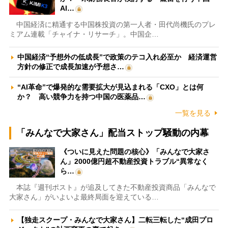
AI…
中国経済に精通する中国株投資の第一人者・田代尚機氏のプレ
ミアム連載「チャイナ・リサーチ」。中国企…
中国経済“予想外の低成長”で政策のテコ入れ必至か 経済運営
方針の修正で成長加速が予想さ…
“AI革命”で爆発的な需要拡大が見込まれる「CXO」とは何
か？ 高い競争力を持つ中国の医薬品…
一覧を見る
「みんなで大家さん」配当ストップ騒動の内幕
《ついに見えた問題の核心》「みんなで大家さ
ん」2000億円超不動産投資トラブル“異常なく
ら…
本誌『週刊ポスト』が追及してきた不動産投資商品「みんなで
大家さん」がいよいよ最終局面を迎えている…
【独走スクープ・みんなで大家さん】二転三転した“成田プロ