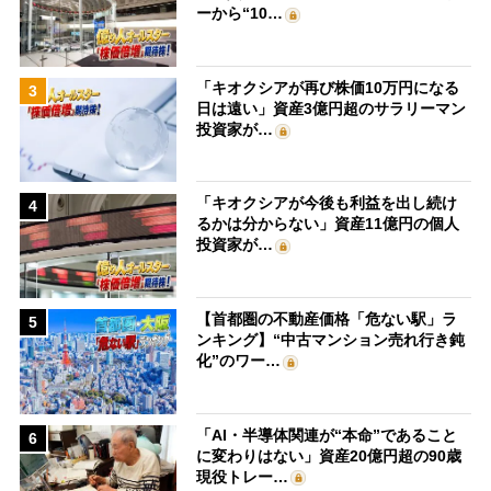
ーから“10…
「キオクシアが再び株価10万円になる
3
日は遠い」資産3億円超のサラリーマン
投資家が…
「キオクシアが今後も利益を出し続け
4
るかは分からない」資産11億円の個人
投資家が…
【首都圏の不動産価格「危ない駅」ラ
5
ンキング】“中古マンション売れ行き鈍
化”のワー…
「AI・半導体関連が“本命”であること
6
に変わりはない」資産20億円超の90歳
現役トレー…