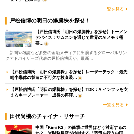
一覧を見る
戸松信博の明日の爆騰株を探せ！
【戸松信博氏「明日の爆騰株」を探せ】トーメン
デバイス：サムスンを通じて世界のAIメモリ需
要…
新聞や雑誌など多数の金融メディアに出演するグローバルリン
クアドバイザーズ代表の戸松信博氏が、最新…
【戸松信博氏「明日の爆騰株」を探せ】レーザーテック：最先
端半導体の製造に不可欠な検査装…
【戸松信博氏「明日の爆騰株」を探せ】TDK：AIインフラを支
えるキープレーヤー 成長の再評…
一覧を見る
田代尚機のチャイナ・リサーチ
中国「Kimi K3」の衝撃に世界はどう対応するの
か？ 米財務長官が検討する「蒸留を行う中国