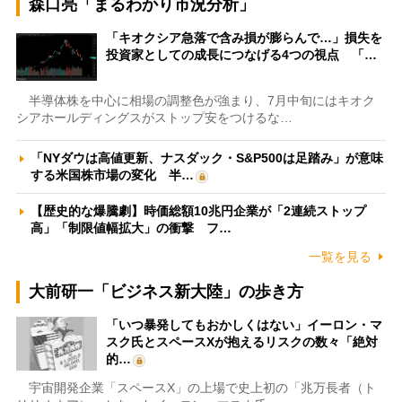
森口亮「まるわかり市況分析」
「キオクシア急落で含み損が膨らんで…」損失を
投資家としての成長につなげる4つの視点 「…
半導体株を中心に相場の調整色が強まり、7月中旬にはキオク
シアホールディングスがストップ安をつけるな…
「NYダウは高値更新、ナスダック・S&P500は足踏み」が意味
する米国株市場の変化 半…
【歴史的な爆騰劇】時価総額10兆円企業が「2連続ストップ
高」「制限値幅拡大」の衝撃 フ…
一覧を見る
大前研一「ビジネス新大陸」の歩き方
「いつ暴発してもおかしくはない」イーロン・マ
スク氏とスペースXが抱えるリスクの数々「絶対
的…
宇宙開発企業「スペースX」の上場で史上初の「兆万長者（ト