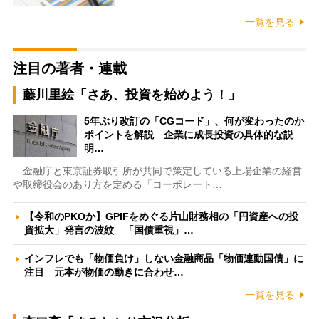
一覧を見る
注目の著者・連載
藤川里絵「さあ、投資を始めよう！」
5年ぶり改訂の「CGコード」、何が変わったのか
ポイントを解説 企業に成長投資の具体的な説
明…
金融庁と東京証券取引所が共同で策定している上場企業の経営
や取締役会のあり方を定める「コーポレート…
【令和のPKOか】GPIFをめぐる片山財務相の「円資産への投
資拡大」発言の波紋 「国債重視」…
インフレでも「物価負け」しない金融商品「物価連動国債」に
注目 元本が物価の動きに合わせ…
一覧を見る