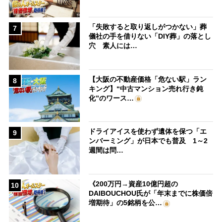
「失敗すると取り返しがつかない」葬
7
儀社の手を借りない「DIY葬」の落とし
穴 素人には…
【大阪の不動産価格「危ない駅」ラン
8
キング】“中古マンション売れ行き鈍
化”のワース…
ドライアイスを使わず遺体を保つ「エ
9
ンバーミング」が日本でも普及 1～2
週間は問…
《200万円→資産10億円超の
10
DAIBOUCHOU氏が「年末までに株価倍
増期待」の5銘柄を公…