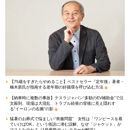
【75歳をすぎたらやめること】ベストセラー『定年後』著者・
楠木新氏が指南する老年期の好循環を呼び込む方法
【納車時に複数の事故】テスラジャパン“多額のEV補助金”で注
文殺到、現場は大混乱 トラブル続発の背後に見え隠れす
る“イーロンの右腕”の影
猛暑のお葬式で悩ましい“喪服問題” 女性は「ワンピースを着
ていけばOK」という俗説に潜む誤解、なぜ「ジャケット」が
マストなのか？《1級葬祭ディレクターが解説》