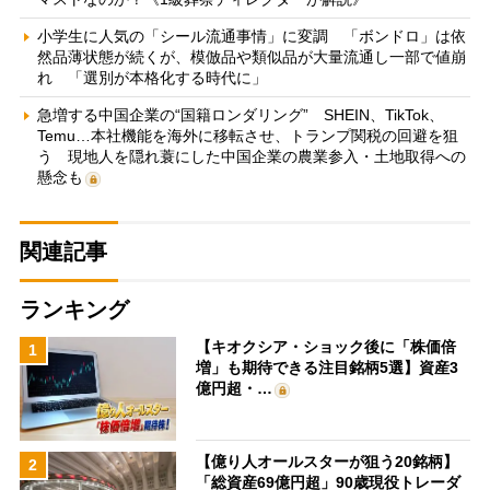
小学生に人気の「シール流通事情」に変調 「ボンドロ」は依
然品薄状態が続くが、模倣品や類似品が大量流通し一部で値崩
れ 「選別が本格化する時代に」
急増する中国企業の“国籍ロンダリング” SHEIN、TikTok、
Temu…本社機能を海外に移転させ、トランプ関税の回避を狙
う 現地人を隠れ蓑にした中国企業の農業参入・土地取得への
懸念も
関連記事
ランキング
【キオクシア・ショック後に「株価倍
1
増」も期待できる注目銘柄5選】資産3
億円超・…
【億り人オールスターが狙う20銘柄】
2
「総資産69億円超」90歳現役トレーダ