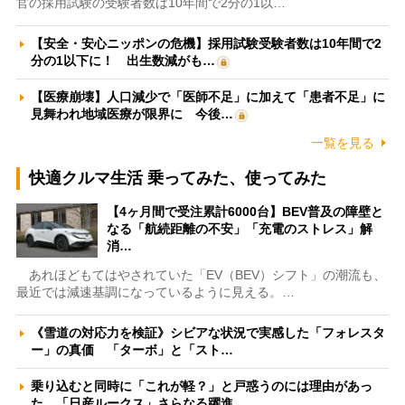
官の採用試験の受験者数は10年間で2分の1以…
【安全・安心ニッポンの危機】採用試験受験者数は10年間で2
分の1以下に！ 出生数減がも…
【医療崩壊】人口減少で「医師不足」に加えて「患者不足」に
見舞われ地域医療が限界に 今後…
一覧を見る
快適クルマ生活 乗ってみた、使ってみた
【4ヶ月間で受注累計6000台】BEV普及の障壁と
なる「航続距離の不安」「充電のストレス」解
消…
あれほどもてはやされていた「EV（BEV）シフト」の潮流も、
最近では減速基調になっているように見える。…
《雪道の対応力を検証》シビアな状況で実感した「フォレスタ
ー」の真価 「ターボ」と「スト…
乗り込むと同時に「これが軽？」と戸惑うのには理由があっ
た 「日産ルークス」さらなる躍進…