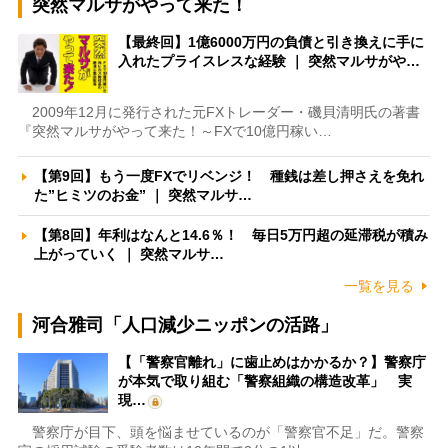
突然マルサがやって来た！
【最終回】1億6000万円の負債と引き換えに手に
入れたプライスレスな経験 ｜ 突然マルサがや…
2009年12月に発行された元FXトレーダー・磯貝清明氏の著書
『突然マルサがやって来た！～FXで10億円稼い…
【第9回】もう一度FXでリベンジ！ 種銭は差し押さえを免れ
た”ヒミツのお金” ｜ 突然マルサ…
【第8回】年利はなんと14.6％！ 毎日5万円超の延滞税が積み
上がっていく ｜ 突然マルサ…
一覧を見る
河合雅司「人口減少ニッポンの活路」
【「警察官離れ」に歯止めはかかるか？】警察庁
が本気で取り組む「警察組織の構造改革」 実
現…
警察庁が目下、頭を悩ませているのが「警察官不足」だ。警察