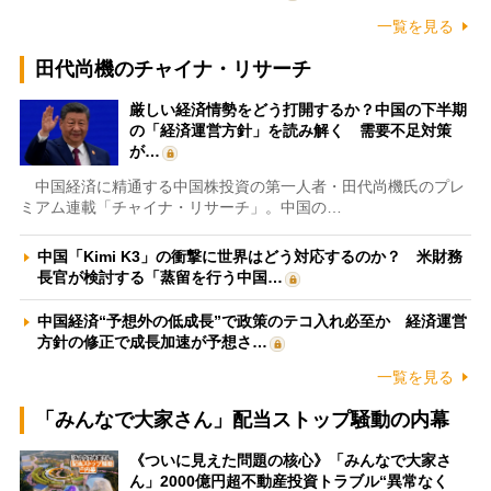
一覧を見る
田代尚機のチャイナ・リサーチ
厳しい経済情勢をどう打開するか？中国の下半期
の「経済運営方針」を読み解く 需要不足対策
が…
中国経済に精通する中国株投資の第一人者・田代尚機氏のプレ
ミアム連載「チャイナ・リサーチ」。中国の…
中国「Kimi K3」の衝撃に世界はどう対応するのか？ 米財務
長官が検討する「蒸留を行う中国…
中国経済“予想外の低成長”で政策のテコ入れ必至か 経済運営
方針の修正で成長加速が予想さ…
一覧を見る
「みんなで大家さん」配当ストップ騒動の内幕
《ついに見えた問題の核心》「みんなで大家さ
ん」2000億円超不動産投資トラブル“異常なく