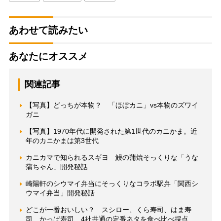
あわせて読みたい
あなたにオススメ
関連記事
【写真】どっちが本物？ 「ほぼカニ」vs本物のズワイ
ガニ
【写真】1970年代に開発された第1世代のカニかま。近
年のカニかまは第3世代
カニカマで知られるスギヨ 鰻の蒲焼そっくりな「うな
蒲ちゃん」開発秘話
崎陽軒のシウマイ弁当にそっくりなコラボ駅弁「関西シ
ウマイ弁当」開発秘話
どこが一番おいしい？ スシロー、くら寿司、はま寿
司、かっぱ寿司、4社共通の定番ネタを食べ比べ採点