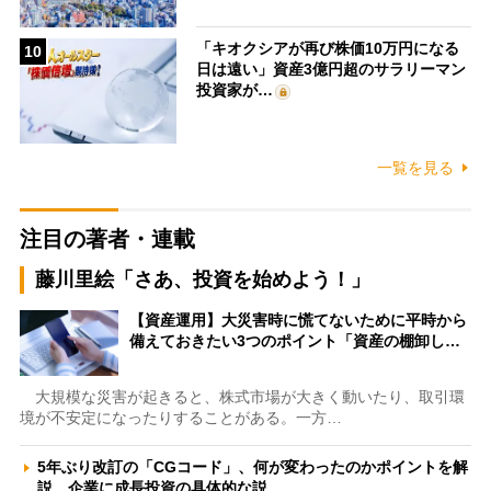
「キオクシアが再び株価10万円になる
10
日は遠い」資産3億円超のサラリーマン
投資家が…
一覧を見る
注目の著者・連載
藤川里絵「さあ、投資を始めよう！」
【資産運用】大災害時に慌てないために平時から
備えておきたい3つのポイント「資産の棚卸し…
大規模な災害が起きると、株式市場が大きく動いたり、取引環
境が不安定になったりすることがある。一方…
5年ぶり改訂の「CGコード」、何が変わったのかポイントを解
説 企業に成長投資の具体的な説…