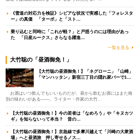
《雪道の対応力を検証》シビアな状況で実感した「フォレスタ
ー」の真価 「ターボ」と「スト…
乗り込むと同時に「これが軽？」と戸惑うのには理由があっ
た 「日産ルークス」さらなる躍進…
一覧を見る
大竹聡の「昼酒御免！」
【大竹聡の昼酒御免！】「ネグローニ」「山崎」
「マンハッタン」新宿三丁目の隠れ家バーで1…
お酒はいつ飲んでもいいものだが、昼から飲むお酒にはまた格
別の味わいがある――。ライター・作家の大竹…
【大竹聡の昼酒御免！】今の若者は「なめろう」や「キヌカツ
ギ」を知らないって本当？ 昔の…
【大竹聡の昼酒御免！】京急線で多摩川越えて「川崎の大衆酒
場」へと昼酒旅 押し寄せるノス…