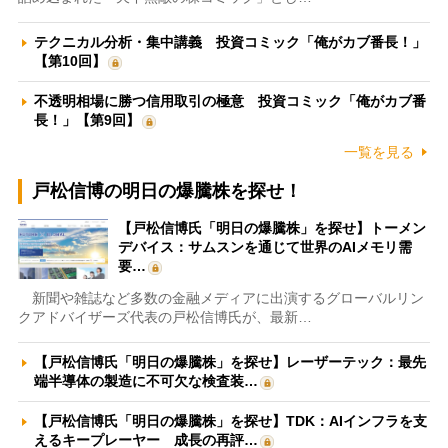
テクニカル分析・集中講義 投資コミック「俺がカブ番長！」
【第10回】
不透明相場に勝つ信用取引の極意 投資コミック「俺がカブ番
長！」【第9回】
一覧を見る
戸松信博の明日の爆騰株を探せ！
【戸松信博氏「明日の爆騰株」を探せ】トーメン
デバイス：サムスンを通じて世界のAIメモリ需
要…
新聞や雑誌など多数の金融メディアに出演するグローバルリン
クアドバイザーズ代表の戸松信博氏が、最新…
【戸松信博氏「明日の爆騰株」を探せ】レーザーテック：最先
端半導体の製造に不可欠な検査装…
【戸松信博氏「明日の爆騰株」を探せ】TDK：AIインフラを支
えるキープレーヤー 成長の再評…