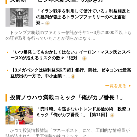
「イラン戦争を利用して儲けている」利益相反と
の批判が強まるトランプファミリーの不正蓄財
疑…
トランプ大統領のファミリー信託が今年1～3月に3000回以上も
の証券取引を行っていたことが明らかになり…
「いつ暴発してもおかしくはない」イーロン・マスク氏とスペ
ースXが抱えるリスクの数々「絶対…
【3メガバンクは純利益5兆円超】銀行、商社、ゼネコンは最高
益続出の一方で、中小企業・…
一覧を見る
投資ノウハウ満載コミック「俺がカブ番長！」
「売り時」を逃さないトレンド見極め術 投資コ
ミック「俺がカブ番長！」【第11回】
かつて投資情報雑誌「マネーポスト」にて、圧倒的な情報量が
詰め込まれた「天下無敵の株コミック」とし…