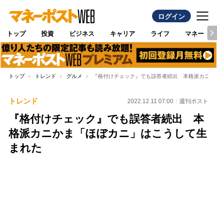
ログイン
トップ
投資
ビジネス
キャリア
ライフ
マネー
トップ
トレンド
グルメ
『格付けチェック』でも誤答者続出 本格派カニか
トレンド
2022.12.11 07:00
週刊ポスト
『格付けチェック』でも誤答者続出 本
格派カニかま「ほぼカニ」はこうして生
まれた
Loaded
:
100.00%
/
Unmute