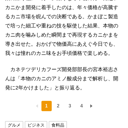
カニかま開発に着手したのは、年々価格が高騰す
るカニ市場を睨んでの決断である。かまぼこ製造
で培った細工や重ねの技を駆使した結果、本物の
カニ肉を噛みしめた瞬間まで再現するカニかまを
導き出せた。おかげで物価高にあえぐ今日でも、
我々は憧れのカニ味をお手頃価格で楽しめる。
カネテツデリカフーズ開発部部長の宮本裕志さ
んは「本物のカニのアミノ酸成分まで解析し、開
発に2年かけました」と振り返る。
1
2
3
4
グルメ
ビジネス
食料品