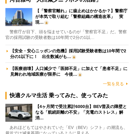
【「警察官離れ」に歯止めはかかるか？】警察庁
が本気で取り組む「警察組織の構造改革」 実
現…
警察庁が目下、頭を悩ませているのが「警察官不足」だ。警察
官の採用試験の受験者数は10年間で2分の1以…
【安全・安心ニッポンの危機】採用試験受験者数は10年間で2
分の1以下に！ 出生数減がも…
【医療崩壊】人口減少で「医師不足」に加えて「患者不足」に
見舞われ地域医療が限界に 今後…
一覧を見る
快適クルマ生活 乗ってみた、使ってみた
【4ヶ月間で受注累計6000台】BEV普及の障壁と
なる「航続距離の不安」「充電のストレス」解
消…
あれほどもてはやされていた「EV（BEV）シフト」の潮流も、
最近では減速基調になっているように見える。…