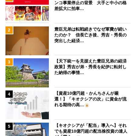
ンコ事業停止の背景 大手と中小の格
差拡大に拍車…
豊臣兄弟は転戦続きでなぜ軍費が続い
2
たのか？ 信長亡き後、秀吉・秀長の
突出した経済…
【天下統一を見据えた豊臣兄弟の経済
3
政策】秀吉が弟・秀長を紀伊に転封し
た納得の事情…
【資産10億円超・かんちさんが厳
4
選！】「キオクシアの次」に資金が流
れる期待の高…
【キオクシアが「配当」導入へ】それ
5
でも資産10億円超の配当株投資の達人