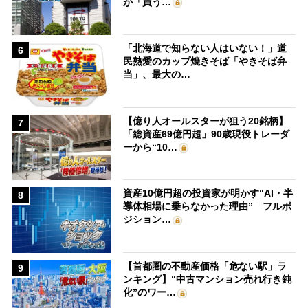
が「買う…
「北海道で知らない人はいない！」道
6
民熱愛のカップ焼きそば「やきそば弁
当」、最大の…
【億り人オールスターが狙う20銘柄】
7
「総資産69億円超」90歳現役トレーダ
ーから“10…
資産10億円超の投資家が明かす“AI・半
8
導体相場に乗らなかった理由” フルポ
ジション…
【首都圏の不動産価格「危ない駅」ラ
9
ンキング】“中古マンション売れ行き鈍
化”のワー…