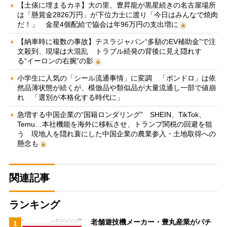
【土俵に埋まるカネ】大の里、豊昇龍が黒星続きの名古屋場所
は「懸賞金2826万円」が下位力士に渡り「今日はみんなで焼肉
だ！」 金星4個配給で協会は年96万円の支出増に
【納車時に複数の事故】テスラジャパン“多額のEV補助金”で注
文殺到、現場は大混乱 トラブル続発の背後に見え隠れす
る“イーロンの右腕”の影
小学生に人気の「シール流通事情」に変調 「ボンドロ」は依
然品薄状態が続くが、模倣品や類似品が大量流通し一部で値崩
れ 「選別が本格化する時代に」
急増する中国企業の“国籍ロンダリング” SHEIN、TikTok、
Temu…本社機能を海外に移転させ、トランプ関税の回避を狙
う 現地人を隠れ蓑にした中国企業の農業参入・土地取得への
懸念も
関連記事
ランキング
老舗遊技機メーカー・豊丸産業がパチ
1