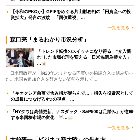
【令和のPKOか】GPIFをめぐる片山財務相の「円資産への投
資拡大」発言の波紋 「国債重視」…
一覧を見る
森口亮「まるわかり市況分析」
「トレンド転換のスイッチになり得る」“介入慣
れ”した市場心理を変える「日米協調為替介入」
…
日米両政府が、約28年ぶりとなる円買いの協調介入に踏み切っ
た。米国も追加介入を辞さない姿勢を示して…
「キオクシア急落で含み損が膨らんで…」損失を投資家として
の成長につなげる4つの視点 …
「NYダウは高値更新、ナスダック・S&P500は足踏み」が意味
する米国株市場の変化 半…
一覧を見る
大前研一「ビジネス新大陸」の歩き方