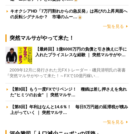
キオクシアHD「7万円割れからの急反発」は再びの上昇局面へ
の反転シグナルか？ 市場のムー…
一覧を見る
突然マルサがやって来た！
【最終回】1億6000万円の負債と引き換えに手に
入れたプライスレスな経験 ｜ 突然マルサがや…
2009年12月に発行された元FXトレーダー・磯貝清明氏の著書
『突然マルサがやって来た！～FXで10億円稼い…
【第9回】もう一度FXでリベンジ！ 種銭は差し押さえを免れ
た”ヒミツのお金” ｜ 突然マルサ…
【第8回】年利はなんと14.6％！ 毎日5万円超の延滞税が積み
上がっていく ｜ 突然マルサ…
一覧を見る
河合雅司「人口減少ニッポンの活路」