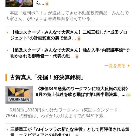
ら…
本誌『週刊ポスト』が追及してきた不動産投資商品「みんなで
大家さん」がいよいよ最終局面を迎えている…
【独走スクープ・みんなで大家さん】二転三転した“成田プロ
ジェクト”の計画変更の裏で起き…
【追及スクープ・みんなで大家さん】独占入手“内部議事録”で
明かされる柳瀬健一・代表の思…
一覧を見る
古賀真人「発掘！好決算銘柄」
《株価34％急落のワークマンに特大反転の期待》
6月の売上低迷を吹き飛ばす第1四半期決算、…
6月3日に8330円をつけたワークマン（東証スタンダード・
7564）の株価は、わずか1カ月あまりで約34％下落…
三菱重工が「AIインフラの新たな主役」として再評価される気
運 エヌビディアとの提携でAI…