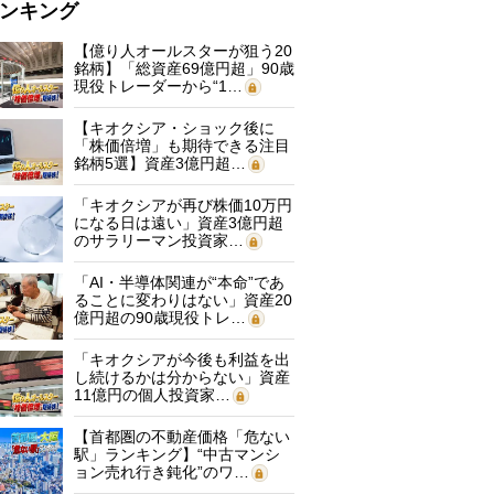
ンキング
【億り人オールスターが狙う20
銘柄】「総資産69億円超」90歳
現役トレーダーから“1…
【キオクシア・ショック後に
「株価倍増」も期待できる注目
銘柄5選】資産3億円超…
「キオクシアが再び株価10万円
になる日は遠い」資産3億円超
のサラリーマン投資家…
「AI・半導体関連が“本命”であ
ることに変わりはない」資産20
億円超の90歳現役トレ…
「キオクシアが今後も利益を出
し続けるかは分からない」資産
11億円の個人投資家…
【首都圏の不動産価格「危ない
駅」ランキング】“中古マンシ
ョン売れ行き鈍化”のワ…