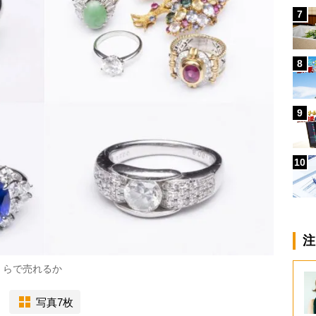
7
8
9
10
注
くらで売れるか
写真7枚