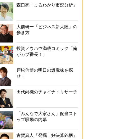
森口亮「まるわかり市況分析」
大前研一「ビジネス新大陸」の
歩き方
投資ノウハウ満載コミック「俺
がカブ番長！」
戸松信博の明日の爆騰株を探
せ！
田代尚機のチャイナ・リサーチ
「みんなで大家さん」配当スト
ップ騒動の内幕
古賀真人「発掘！好決算銘柄」