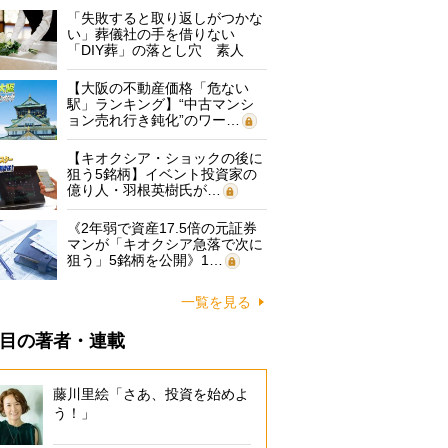
「失敗すると取り返しがつかな
い」葬儀社の手を借りない
「DIY葬」の落とし穴 素人
に…
【大阪の不動産価格「危ない
駅」ランキング】“中古マンシ
ョン売れ行き鈍化”のワー…
【キオクシア・ショックの後に
狙う5銘柄】イベント投資家の
億り人・羽根英樹氏が…
《2年弱で資産17.5倍の元証券
マンが「キオクシア急落で次に
狙う」5銘柄を公開》1…
一覧を見る
目の著者・連載
藤川里絵「さあ、投資を始めよ
う！」