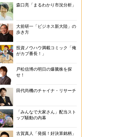
森口亮「まるわかり市況分析」
大前研一「ビジネス新大陸」の
歩き方
投資ノウハウ満載コミック「俺
がカブ番長！」
戸松信博の明日の爆騰株を探
せ！
田代尚機のチャイナ・リサーチ
「みんなで大家さん」配当スト
ップ騒動の内幕
古賀真人「発掘！好決算銘柄」