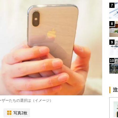
7
8
9
10
注
ユーザーたちの選択は（イメージ）
写真2枚