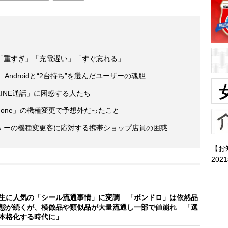
「重すぎ」「充電遅い」「すぐ忘れる」
Androidと“2台持ち”を選んだユーザーの魂胆
INE通話」に困惑する人たち
id→iPhone」の機種変更で予想外だったこと
ケーの機種変更客に応対する携帯ショップ店員の困惑
【お
202
生に人気の「シール流通事情」に変調 「ボンドロ」は依然品
態が続くが、模倣品や類似品が大量流通し一部で値崩れ 「選
本格化する時代に」