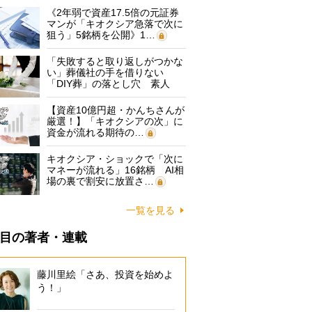
《2年弱で資産17.5倍の元証券
マンが「キオクシア急落で次に
狙う」5銘柄を公開》1…
「失敗すると取り返しがつかな
い」葬儀社の手を借りない
「DIY葬」の落とし穴 素人
に…
【資産10億円超・かんちさんが
厳選！】「キオクシアの次」に
資金が流れる期待の…
キオクシア・ショックで「次に
マネーが流れる」16銘柄 AI相
場の裏で割安に放置さ…
一覧を見る
目の著者・連載
藤川里絵「さあ、投資を始めよ
う！」