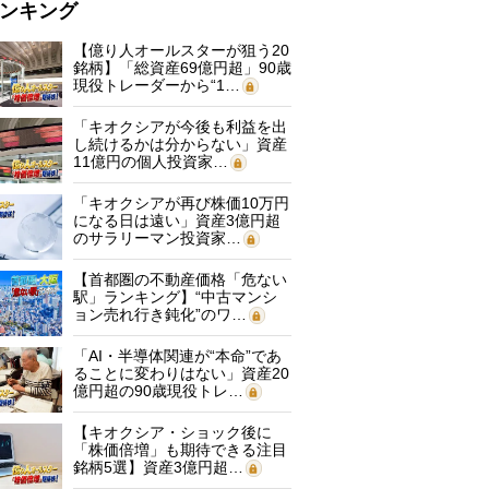
ンキング
【億り人オールスターが狙う20
銘柄】「総資産69億円超」90歳
現役トレーダーから“1…
「キオクシアが今後も利益を出
し続けるかは分からない」資産
11億円の個人投資家…
「キオクシアが再び株価10万円
になる日は遠い」資産3億円超
のサラリーマン投資家…
【首都圏の不動産価格「危ない
駅」ランキング】“中古マンシ
ョン売れ行き鈍化”のワ…
「AI・半導体関連が“本命”であ
ることに変わりはない」資産20
億円超の90歳現役トレ…
【キオクシア・ショック後に
「株価倍増」も期待できる注目
銘柄5選】資産3億円超…