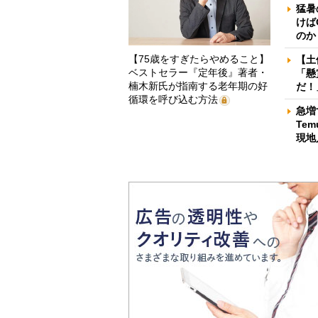
猛暑
けば
のか
【75歳をすぎたらやめること】
【土
ベストセラー『定年後』著者・
「懸
楠木新氏が指南する老年期の好
だ！
循環を呼び込む方法
急増
Te
現地