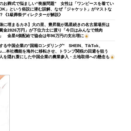
のお葬式で悩ましい“喪服問題” 女性は「ワンピースを着てい
OK」という俗説に潜む誤解、なぜ「ジャケット」がマストな
？《1級葬祭ディレクターが解説》
俵に埋まるカネ】大の里、豊昇龍が黒星続きの名古屋場所は
賞金2826万円」が下位力士に渡り「今日はみんなで焼肉
」 金星4個配給で協会は年96万円の支出増に
する中国企業の“国籍ロンダリング” SHEIN、TikTok、
mu…本社機能を海外に移転させ、トランプ関税の回避を狙う
人を隠れ蓑にした中国企業の農業参入・土地取得への懸念も