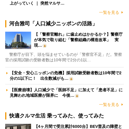
上がっていく ｜ 突然マルサ…
一覧を見る
河合雅司「人口減少ニッポンの活路」
【「警察官離れ」に歯止めはかかるか？】警察庁
が本気で取り組む「警察組織の構造改革」 実
現…
警察庁が目下、頭を悩ませているのが「警察官不足」だ。警察
官の採用試験の受験者数は10年間で2分の1以…
【安全・安心ニッポンの危機】採用試験受験者数は10年間で2
分の1以下に！ 出生数減がも…
【医療崩壊】人口減少で「医師不足」に加えて「患者不足」に
見舞われ地域医療が限界に 今後…
一覧を見る
快適クルマ生活 乗ってみた、使ってみた
【4ヶ月間で受注累計6000台】BEV普及の障壁と