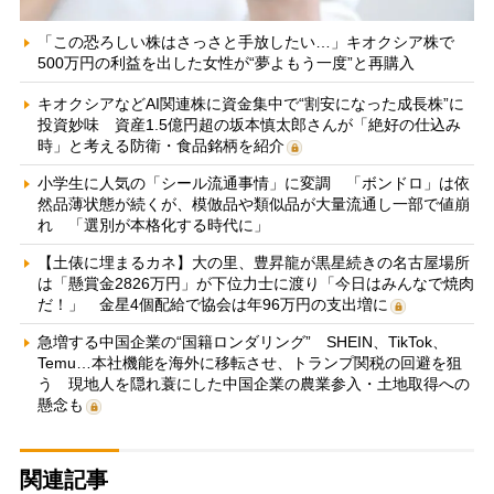
「この恐ろしい株はさっさと手放したい…」キオクシア株で
500万円の利益を出した女性が“夢よもう一度”と再購入
キオクシアなどAI関連株に資金集中で“割安になった成長株”に
投資妙味 資産1.5億円超の坂本慎太郎さんが「絶好の仕込み
時」と考える防衛・食品銘柄を紹介
小学生に人気の「シール流通事情」に変調 「ボンドロ」は依
然品薄状態が続くが、模倣品や類似品が大量流通し一部で値崩
れ 「選別が本格化する時代に」
【土俵に埋まるカネ】大の里、豊昇龍が黒星続きの名古屋場所
は「懸賞金2826万円」が下位力士に渡り「今日はみんなで焼肉
だ！」 金星4個配給で協会は年96万円の支出増に
急増する中国企業の“国籍ロンダリング” SHEIN、TikTok、
Temu…本社機能を海外に移転させ、トランプ関税の回避を狙
う 現地人を隠れ蓑にした中国企業の農業参入・土地取得への
懸念も
関連記事