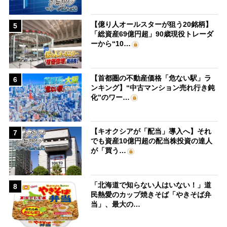
【億り人オールスターが狙う20銘柄】
5
「総資産69億円超」90歳現役トレーダ
ーから“10…
【首都圏の不動産価格「危ない駅」ラ
6
ンキング】“中古マンション売れ行き鈍
化”のワー…
【キオクシアが「配当」導入へ】それ
7
でも資産10億円超の配当株投資の達人
が「買う…
「北海道で知らない人はいない！」道
8
民熱愛のカップ焼きそば「やきそば弁
当」、最大の…