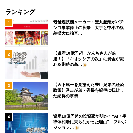
ランキング
老舗遊技機メーカー・豊丸産業がパチ
1
ンコ事業停止の背景 大手と中小の格
差拡大に拍車…
【資産10億円超・かんちさんが厳
2
選！】「キオクシアの次」に資金が流
れる期待の高…
【天下統一を見据えた豊臣兄弟の経済
3
政策】秀吉が弟・秀長を紀伊に転封し
た納得の事情…
資産10億円超の投資家が明かす“AI・半
4
導体相場に乗らなかった理由” フルポ
ジション…