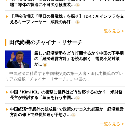
端半導体の製造に不可欠な検査装…
【戸松信博氏「明日の爆騰株」を探せ】TDK：AIインフラを支
えるキープレーヤー 成長の再評…
一覧を見る
田代尚機のチャイナ・リサーチ
厳しい経済情勢をどう打開するか？中国の下半期
の「経済運営方針」を読み解く 需要不足対策
が…
中国経済に精通する中国株投資の第一人者・田代尚機氏のプレ
ミアム連載「チャイナ・リサーチ」。中国の…
中国「Kimi K3」の衝撃に世界はどう対応するのか？ 米財務
長官が検討する「蒸留を行う中国…
中国経済“予想外の低成長”で政策のテコ入れ必至か 経済運営
方針の修正で成長加速が予想さ…
一覧を見る