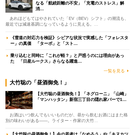
なる「航続距離の不安」「充電のストレス」解
消…
あれほどもてはやされていた「EV（BEV）シフト」の潮流も、
最近では減速基調になっているように見える。…
《雪道の対応力を検証》シビアな状況で実感した「フォレスタ
ー」の真価 「ターボ」と「スト…
乗り込むと同時に「これが軽？」と戸惑うのには理由があっ
た 「日産ルークス」さらなる躍進…
一覧を見る
大竹聡の「昼酒御免！」
【大竹聡の昼酒御免！】「ネグローニ」「山崎」
「マンハッタン」新宿三丁目の隠れ家バーで1…
お酒はいつ飲んでもいいものだが、昼から飲むお酒にはまた格
別の味わいがある――。ライター・作家の大竹…
【大竹聡の昼酒御免！】今の若者は「なめろう」や「キヌカツ