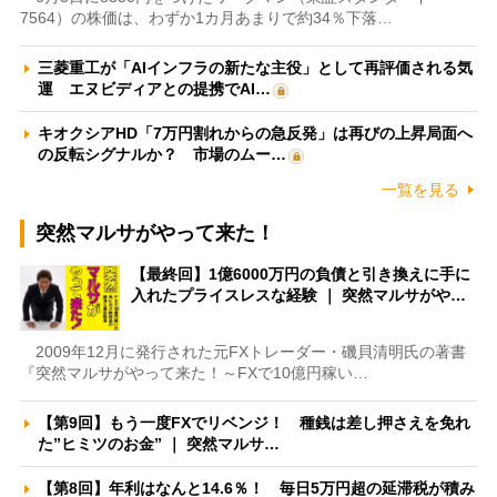
7564）の株価は、わずか1カ月あまりで約34％下落…
三菱重工が「AIインフラの新たな主役」として再評価される気
運 エヌビディアとの提携でAI…
キオクシアHD「7万円割れからの急反発」は再びの上昇局面へ
の反転シグナルか？ 市場のムー…
一覧を見る
突然マルサがやって来た！
【最終回】1億6000万円の負債と引き換えに手に
入れたプライスレスな経験 ｜ 突然マルサがや…
2009年12月に発行された元FXトレーダー・磯貝清明氏の著書
『突然マルサがやって来た！～FXで10億円稼い…
【第9回】もう一度FXでリベンジ！ 種銭は差し押さえを免れ
た”ヒミツのお金” ｜ 突然マルサ…
【第8回】年利はなんと14.6％！ 毎日5万円超の延滞税が積み