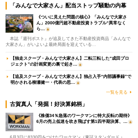
「みんなで大家さん」配当ストップ騒動の内幕
《ついに見えた問題の核心》「みんなで大家さ
ん」2000億円超不動産投資トラブル“異常なく
ら…
本誌『週刊ポスト』が追及してきた不動産投資商品「みんなで
大家さん」がいよいよ最終局面を迎えている…
【独走スクープ・みんなで大家さん】二転三転した“成田プロ
ジェクト”の計画変更の裏で起き…
【追及スクープ・みんなで大家さん】独占入手“内部議事録”で
明かされる柳瀬健一・代表の思…
一覧を見る
古賀真人「発掘！好決算銘柄」
《株価34％急落のワークマンに特大反転の期待》
6月の売上低迷を吹き飛ばす第1四半期決算、…
6月3日に8330円をつけたワークマン（東証スタンダード・