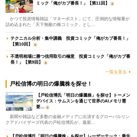
ミック「俺がカブ番長！」【第11回】
かつて投資情報雑誌「マネーポスト」にて、圧倒的な情報量が
詰め込まれた「天下無敵の株コミック」とし…
テクニカル分析・集中講義 投資コミック「俺がカブ番長！」
【第10回】
不透明相場に勝つ信用取引の極意 投資コミック「俺がカブ番
長！」【第9回】
一覧を見る
戸松信博の明日の爆騰株を探せ！
【戸松信博氏「明日の爆騰株」を探せ】トーメン
デバイス：サムスンを通じて世界のAIメモリ需
要…
新聞や雑誌など多数の金融メディアに出演するグローバルリン
クアドバイザーズ代表の戸松信博氏が、最新…
【戸松信博氏「明日の爆騰株」を探せ】レーザーテック：最先