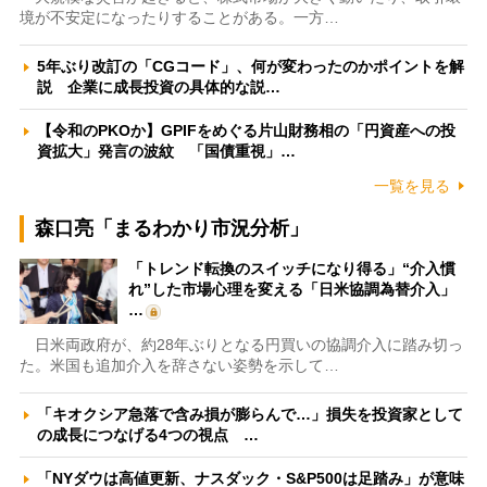
境が不安定になったりすることがある。一方…
5年ぶり改訂の「CGコード」、何が変わったのかポイントを解
説 企業に成長投資の具体的な説…
【令和のPKOか】GPIFをめぐる片山財務相の「円資産への投
資拡大」発言の波紋 「国債重視」…
一覧を見る
森口亮「まるわかり市況分析」
「トレンド転換のスイッチになり得る」“介入慣
れ”した市場心理を変える「日米協調為替介入」
…
日米両政府が、約28年ぶりとなる円買いの協調介入に踏み切っ
た。米国も追加介入を辞さない姿勢を示して…
「キオクシア急落で含み損が膨らんで…」損失を投資家として
の成長につなげる4つの視点 …
「NYダウは高値更新、ナスダック・S&P500は足踏み」が意味