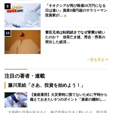
「キオクシアが再び株価10万円になる
9
日は遠い」資産3億円超のサラリーマン
投資家が…
豊臣兄弟は転戦続きでなぜ軍費が続い
10
たのか？ 信長亡き後、秀吉・秀長の
突出した経済…
一覧を見る
注目の著者・連載
藤川里絵「さあ、投資を始めよう！」
【資産運用】大災害時に慌てないために平時から
備えておきたい3つのポイント「資産の棚卸し…
大規模な災害が起きると、株式市場が大きく動いたり、取引環