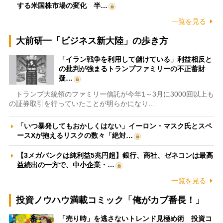
する米国株市場の変化 半…
一覧を見る
大前研一「ビジネス新大陸」の歩き方
「イラン戦争を利用して儲けている」利益相反と
の批判が強まるトランプファミリーの不正蓄財
疑…
トランプ大統領のファミリー信託が今年1～3月に3000回以上も
の証券取引を行っていたことが明らかになり…
「いつ暴発してもおかしくはない」イーロン・マスク氏とスペ
ースXが抱えるリスクの数々「絶対…
【3メガバンクは純利益5兆円超】銀行、商社、ゼネコンは最高
益続出の一方で、中小企業・…
一覧を見る
投資ノウハウ満載コミック「俺がカブ番長！」
「売り時」を逃さないトレンド見極め術 投資コ