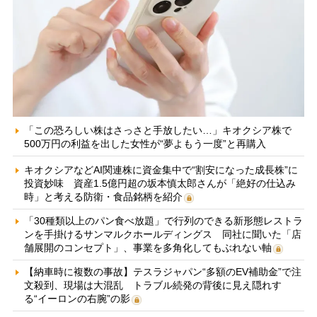
「この恐ろしい株はさっさと手放したい…」キオクシア株で
500万円の利益を出した女性が“夢よもう一度”と再購入
キオクシアなどAI関連株に資金集中で“割安になった成長株”に
投資妙味 資産1.5億円超の坂本慎太郎さんが「絶好の仕込み
時」と考える防衛・食品銘柄を紹介
「30種類以上のパン食べ放題」で行列のできる新形態レストラ
ンを手掛けるサンマルクホールディングス 同社に聞いた「店
舗展開のコンセプト」、事業を多角化してもぶれない軸
【納車時に複数の事故】テスラジャパン“多額のEV補助金”で注
文殺到、現場は大混乱 トラブル続発の背後に見え隠れす
る“イーロンの右腕”の影