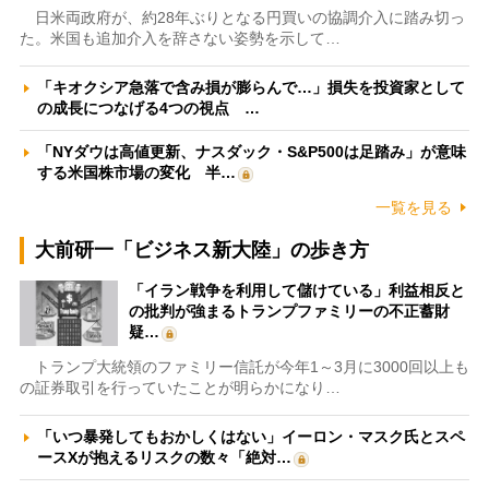
日米両政府が、約28年ぶりとなる円買いの協調介入に踏み切っ
た。米国も追加介入を辞さない姿勢を示して…
「キオクシア急落で含み損が膨らんで…」損失を投資家として
の成長につなげる4つの視点 …
「NYダウは高値更新、ナスダック・S&P500は足踏み」が意味
する米国株市場の変化 半…
一覧を見る
大前研一「ビジネス新大陸」の歩き方
「イラン戦争を利用して儲けている」利益相反と
の批判が強まるトランプファミリーの不正蓄財
疑…
トランプ大統領のファミリー信託が今年1～3月に3000回以上も
の証券取引を行っていたことが明らかになり…
「いつ暴発してもおかしくはない」イーロン・マスク氏とスペ
ースXが抱えるリスクの数々「絶対…