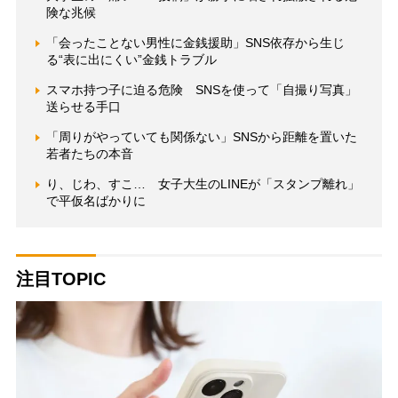
険な兆候
「会ったことない男性に金銭援助」SNS依存から生じ
る“表に出にくい”金銭トラブル
スマホ持つ子に迫る危険 SNSを使って「自撮り写真」
送らせる手口
「周りがやっていても関係ない」SNSから距離を置いた
若者たちの本音
り、じわ、すこ… 女子大生のLINEが「スタンプ離れ」
で平仮名ばかりに
注目TOPIC