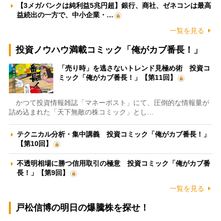
【3メガバンクは純利益5兆円超】銀行、商社、ゼネコンは最高
益続出の一方で、中小企業・…
一覧を見る
投資ノウハウ満載コミック「俺がカブ番長！」
「売り時」を逃さないトレンド見極め術 投資コ
ミック「俺がカブ番長！」【第11回】
かつて投資情報雑誌「マネーポスト」にて、圧倒的な情報量が
詰め込まれた「天下無敵の株コミック」とし…
テクニカル分析・集中講義 投資コミック「俺がカブ番長！」
【第10回】
不透明相場に勝つ信用取引の極意 投資コミック「俺がカブ番
長！」【第9回】
一覧を見る
戸松信博の明日の爆騰株を探せ！