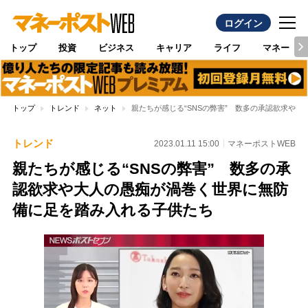
ログイン
トップ
投資
ビジネス
キャリア
ライフ
マネー
トップ
トレンド
ネット
親たちが感じる“SNSの弊害” 数多の承認欲求や
トレンド
2023.01.11 15:00
マネーポストWEB
親たちが感じる“SNSの弊害” 数多の承
認欲求や大人の愚痴が渦巻く世界に無防
備に足を踏み入れる子供たち