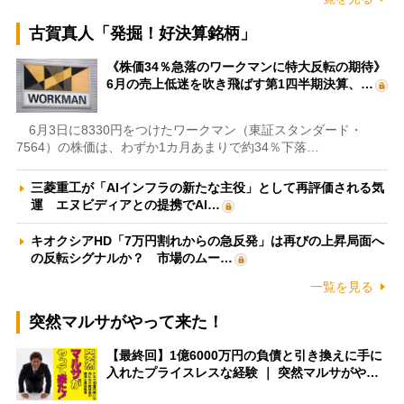
古賀真人「発掘！好決算銘柄」
《株価34％急落のワークマンに特大反転の期待》
6月の売上低迷を吹き飛ばす第1四半期決算、…
6月3日に8330円をつけたワークマン（東証スタンダード・
7564）の株価は、わずか1カ月あまりで約34％下落…
三菱重工が「AIインフラの新たな主役」として再評価される気
運 エヌビディアとの提携でAI…
キオクシアHD「7万円割れからの急反発」は再びの上昇局面へ
の反転シグナルか？ 市場のムー…
一覧を見る
突然マルサがやって来た！
【最終回】1億6000万円の負債と引き換えに手に
入れたプライスレスな経験 ｜ 突然マルサがや…