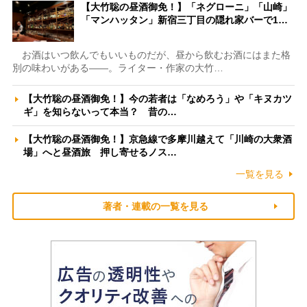
【大竹聡の昼酒御免！】「ネグローニ」「山崎」
「マンハッタン」新宿三丁目の隠れ家バーで1…
お酒はいつ飲んでもいいものだが、昼から飲むお酒にはまた格
別の味わいがある――。ライター・作家の大竹…
【大竹聡の昼酒御免！】今の若者は「なめろう」や「キヌカツ
ギ」を知らないって本当？ 昔の…
【大竹聡の昼酒御免！】京急線で多摩川越えて「川崎の大衆酒
場」へと昼酒旅 押し寄せるノス…
一覧を見る
著者・連載の一覧を見る