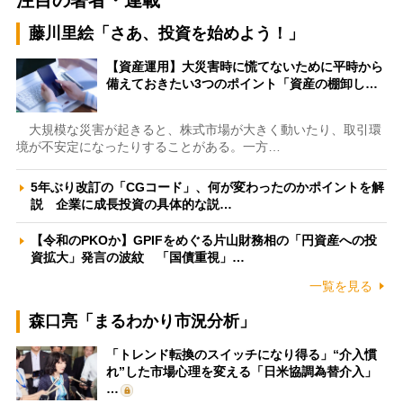
藤川里絵「さあ、投資を始めよう！」
【資産運用】大災害時に慌てないために平時から
備えておきたい3つのポイント「資産の棚卸し…
大規模な災害が起きると、株式市場が大きく動いたり、取引環
境が不安定になったりすることがある。一方…
5年ぶり改訂の「CGコード」、何が変わったのかポイントを解
説 企業に成長投資の具体的な説…
【令和のPKOか】GPIFをめぐる片山財務相の「円資産への投
資拡大」発言の波紋 「国債重視」…
一覧を見る
森口亮「まるわかり市況分析」
「トレンド転換のスイッチになり得る」“介入慣
れ”した市場心理を変える「日米協調為替介入」
…