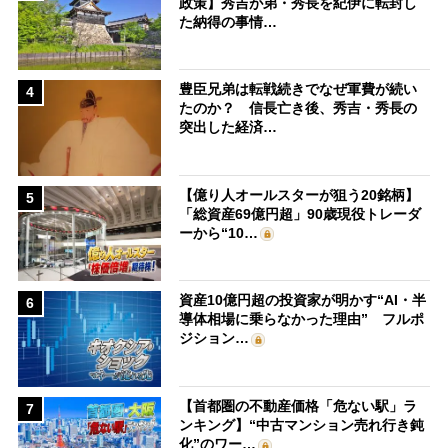
政策】秀吉が弟・秀長を紀伊に転封し
た納得の事情…
豊臣兄弟は転戦続きでなぜ軍費が続い
4
たのか？ 信長亡き後、秀吉・秀長の
突出した経済…
【億り人オールスターが狙う20銘柄】
5
「総資産69億円超」90歳現役トレーダ
ーから“10…
資産10億円超の投資家が明かす“AI・半
6
導体相場に乗らなかった理由” フルポ
ジション…
【首都圏の不動産価格「危ない駅」ラ
7
ンキング】“中古マンション売れ行き鈍
化”のワー…