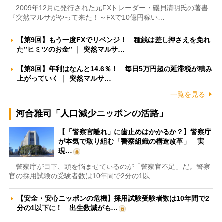
2009年12月に発行された元FXトレーダー・磯貝清明氏の著書
『突然マルサがやって来た！～FXで10億円稼い…
【第9回】もう一度FXでリベンジ！ 種銭は差し押さえを免れ
た”ヒミツのお金” ｜ 突然マルサ…
【第8回】年利はなんと14.6％！ 毎日5万円超の延滞税が積み
上がっていく ｜ 突然マルサ…
一覧を見る
河合雅司「人口減少ニッポンの活路」
【「警察官離れ」に歯止めはかかるか？】警察庁
が本気で取り組む「警察組織の構造改革」 実
現…
警察庁が目下、頭を悩ませているのが「警察官不足」だ。警察
官の採用試験の受験者数は10年間で2分の1以…
【安全・安心ニッポンの危機】採用試験受験者数は10年間で2
分の1以下に！ 出生数減がも…