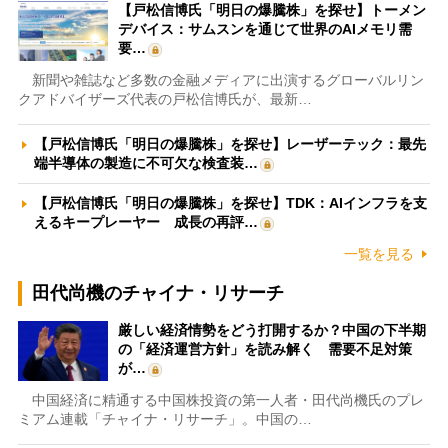
【戸松信博氏「明日の爆騰株」を探せ】トーメン
デバイス：サムスンを通じて世界のAIメモリ需
要…
新聞や雑誌など多数の金融メディアに出演するグローバルリン
クアドバイザーズ代表の戸松信博氏が、最新…
【戸松信博氏「明日の爆騰株」を探せ】レーザーテック：最先
端半導体の製造に不可欠な検査装…
【戸松信博氏「明日の爆騰株」を探せ】TDK：AIインフラを支
えるキープレーヤー 成長の再評…
一覧を見る
田代尚機のチャイナ・リサーチ
厳しい経済情勢をどう打開するか？中国の下半期
の「経済運営方針」を読み解く 需要不足対策
が…
中国経済に精通する中国株投資の第一人者・田代尚機氏のプレ
ミアム連載「チャイナ・リサーチ」。中国の…