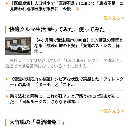
【医療崩壊】人口減少で「医師不足」に加えて「患者不足」に
見舞われ地域医療が限界に 今後…
一覧を見る
快適クルマ生活 乗ってみた、使ってみた
【4ヶ月間で受注累計6000台】BEV普及の障壁と
なる「航続距離の不安」「充電のストレス」解
消…
あれほどもてはやされていた「EV（BEV）シフト」の潮流も、
最近では減速基調になっているように見える。…
《雪道の対応力を検証》シビアな状況で実感した「フォレスタ
ー」の真価 「ターボ」と「スト…
乗り込むと同時に「これが軽？」と戸惑うのには理由があっ
た 「日産ルークス」さらなる躍進…
一覧を見る
大竹聡の「昼酒御免！」