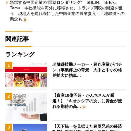
急増する中国企業の“国籍ロンダリング” SHEIN、TikTok、
Temu…本社機能を海外に移転させ、トランプ関税の回避を狙
う 現地人を隠れ蓑にした中国企業の農業参入・土地取得への
懸念も
関連記事
ランキング
老舗遊技機メーカー・豊丸産業がパチ
1
ンコ事業停止の背景 大手と中小の格
差拡大に拍車…
【資産10億円超・かんちさんが厳
2
選！】「キオクシアの次」に資金が流
れる期待の高…
【天下統一を見据えた豊臣兄弟の経済
3