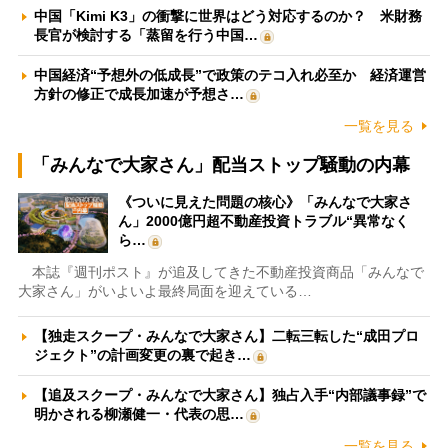
中国「Kimi K3」の衝撃に世界はどう対応するのか？ 米財務
長官が検討する「蒸留を行う中国…
中国経済“予想外の低成長”で政策のテコ入れ必至か 経済運営
方針の修正で成長加速が予想さ…
一覧を見る
「みんなで大家さん」配当ストップ騒動の内幕
《ついに見えた問題の核心》「みんなで大家さ
ん」2000億円超不動産投資トラブル“異常なく
ら…
本誌『週刊ポスト』が追及してきた不動産投資商品「みんなで
大家さん」がいよいよ最終局面を迎えている…
【独走スクープ・みんなで大家さん】二転三転した“成田プロ
ジェクト”の計画変更の裏で起き…
【追及スクープ・みんなで大家さん】独占入手“内部議事録”で
明かされる柳瀬健一・代表の思…
一覧を見る