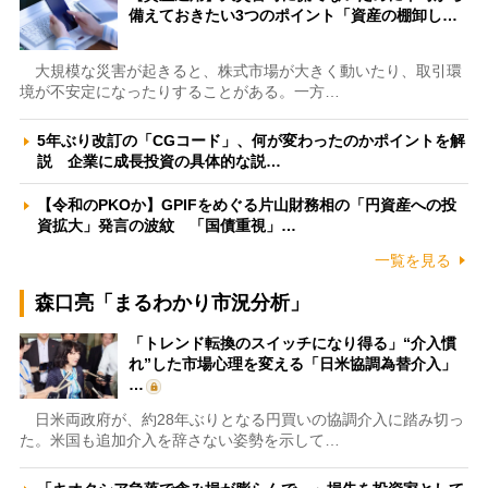
備えておきたい3つのポイント「資産の棚卸し…
大規模な災害が起きると、株式市場が大きく動いたり、取引環
境が不安定になったりすることがある。一方…
5年ぶり改訂の「CGコード」、何が変わったのかポイントを解
説 企業に成長投資の具体的な説…
【令和のPKOか】GPIFをめぐる片山財務相の「円資産への投
資拡大」発言の波紋 「国債重視」…
一覧を見る
森口亮「まるわかり市況分析」
「トレンド転換のスイッチになり得る」“介入慣
れ”した市場心理を変える「日米協調為替介入」
…
日米両政府が、約28年ぶりとなる円買いの協調介入に踏み切っ
た。米国も追加介入を辞さない姿勢を示して…