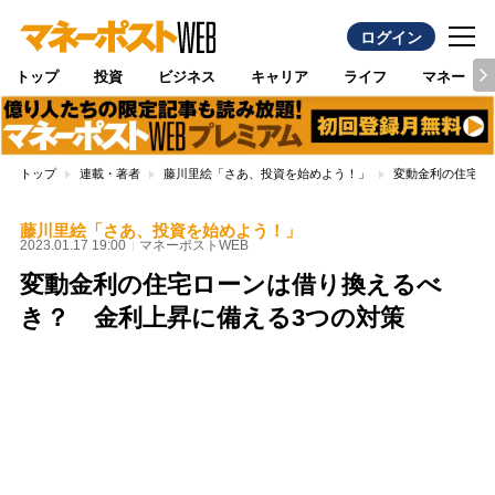
ログイン
トップ
投資
ビジネス
キャリア
ライフ
マネー
トップ
連載・著者
藤川里絵「さあ、投資を始めよう！」
変動金利の住宅ロ
藤川里絵「さあ、投資を始めよう！」
2023.01.17 19:00
マネーポストWEB
変動金利の住宅ローンは借り換えるべ
き？ 金利上昇に備える3つの対策
Loaded
:
100.00%
/
Unmute