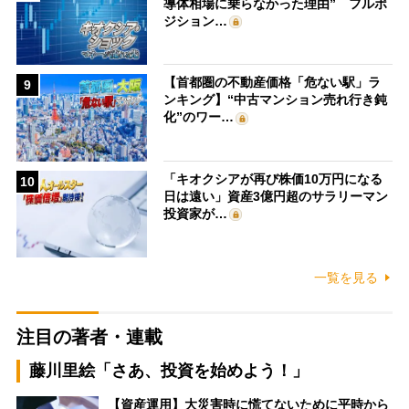
導体相場に乗らなかった理由” フルポ
ジション…
【首都圏の不動産価格「危ない駅」ラ
9
ンキング】“中古マンション売れ行き鈍
化”のワー…
「キオクシアが再び株価10万円になる
10
日は遠い」資産3億円超のサラリーマン
投資家が…
一覧を見る
注目の著者・連載
藤川里絵「さあ、投資を始めよう！」
【資産運用】大災害時に慌てないために平時から