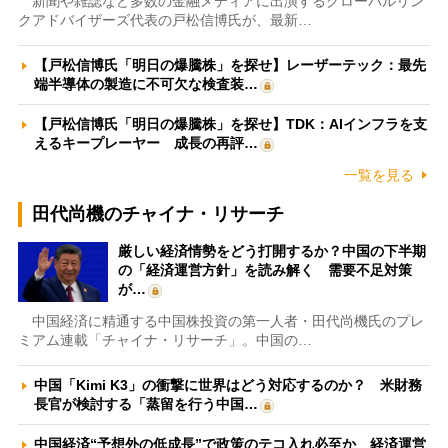
新聞や雑誌など多数の金融メディアに出演するグローバルリン
クアドバイザーズ代表の戸松信博氏が、最新…
【戸松信博氏「明日の爆騰株」を探せ】レーザーテック：最先
端半導体の製造に不可欠な検査装…
【戸松信博氏「明日の爆騰株」を探せ】TDK：AIインフラを支
えるキープレーヤー 成長の再評…
一覧を見る
田代尚機のチャイナ・リサーチ
厳しい経済情勢をどう打開するか？中国の下半期
の「経済運営方針」を読み解く 需要不足対策
が…
中国経済に精通する中国株投資の第一人者・田代尚機氏のプレ
ミアム連載「チャイナ・リサーチ」。中国の…
中国「Kimi K3」の衝撃に世界はどう対応するのか？ 米財務
長官が検討する「蒸留を行う中国…
中国経済“予想外の低成長”で政策のテコ入れ必至か 経済運営