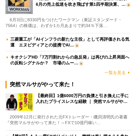
6月の売上低迷を吹き飛ばす第1四半期決算、…
6月3日に8330円をつけたワークマン（東証スタンダード・
7564）の株価は、わずか1カ月あまりで約34％下落…
三菱重工が「AIインフラの新たな主役」として再評価される気
運 エヌビディアとの提携でAI…
キオクシアHD「7万円割れからの急反発」は再びの上昇局面へ
の反転シグナルか？ 市場のムー…
一覧を見る
突然マルサがやって来た！
【最終回】1億6000万円の負債と引き換えに手に
入れたプライスレスな経験 ｜ 突然マルサがや…
2009年12月に発行された元FXトレーダー・磯貝清明氏の著書
『突然マルサがやって来た！～FXで10億円稼い…