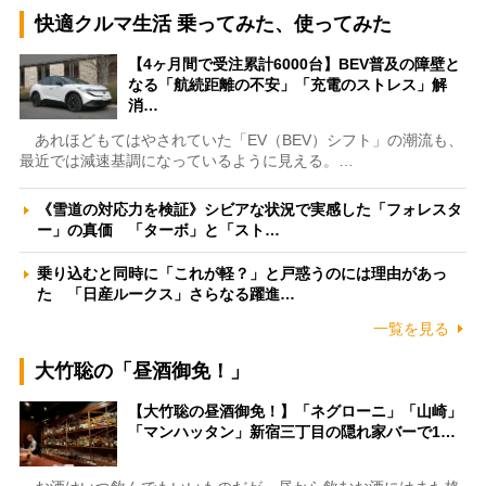
快適クルマ生活 乗ってみた、使ってみた
【4ヶ月間で受注累計6000台】BEV普及の障壁と
なる「航続距離の不安」「充電のストレス」解
消…
あれほどもてはやされていた「EV（BEV）シフト」の潮流も、
最近では減速基調になっているように見える。…
《雪道の対応力を検証》シビアな状況で実感した「フォレスタ
ー」の真価 「ターボ」と「スト…
乗り込むと同時に「これが軽？」と戸惑うのには理由があっ
た 「日産ルークス」さらなる躍進…
一覧を見る
大竹聡の「昼酒御免！」
【大竹聡の昼酒御免！】「ネグローニ」「山崎」
「マンハッタン」新宿三丁目の隠れ家バーで1…