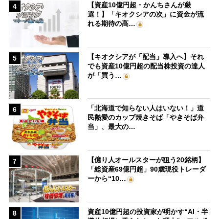
【資産10億円超・かんちさんが厳
4
選！】「キオクシアの次」に資金が流
れる期待の高…
【キオクシアが「配当」導入へ】それ
5
でも資産10億円超の配当株投資の達人
が「買う…
「北海道で知らない人はいない！」道
6
民熱愛のカップ焼きそば「やきそば弁
当」、最大の…
【億り人オールスターが狙う20銘柄】
7
「総資産69億円超」90歳現役トレーダ
ーから“10…
資産10億円超の投資家が明かす“AI・半
8