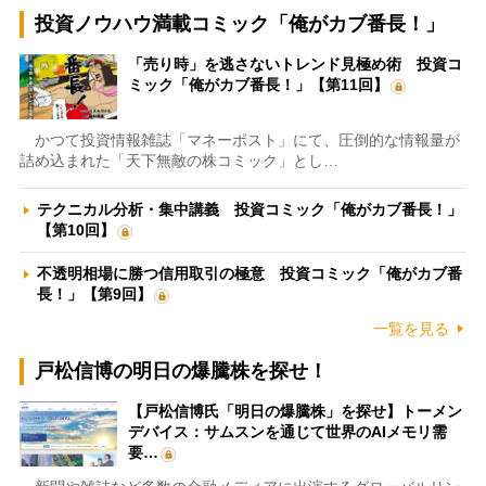
投資ノウハウ満載コミック「俺がカブ番長！」
「売り時」を逃さないトレンド見極め術 投資コ
ミック「俺がカブ番長！」【第11回】
かつて投資情報雑誌「マネーポスト」にて、圧倒的な情報量が
詰め込まれた「天下無敵の株コミック」とし…
テクニカル分析・集中講義 投資コミック「俺がカブ番長！」
【第10回】
不透明相場に勝つ信用取引の極意 投資コミック「俺がカブ番
長！」【第9回】
一覧を見る
戸松信博の明日の爆騰株を探せ！
【戸松信博氏「明日の爆騰株」を探せ】トーメン
デバイス：サムスンを通じて世界のAIメモリ需
要…