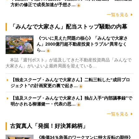
方針の修正で成長加速が予想さ…
一覧を見る
「みんなで大家さん」配当ストップ騒動の内幕
《ついに見えた問題の核心》「みんなで大家さ
ん」2000億円超不動産投資トラブル“異常なく
ら…
本誌『週刊ポスト』が追及してきた不動産投資商品「みんなで
大家さん」がいよいよ最終局面を迎えている…
【独走スクープ・みんなで大家さん】二転三転した“成田プロ
ジェクト”の計画変更の裏で起き…
【追及スクープ・みんなで大家さん】独占入手“内部議事録”で
明かされる柳瀬健一・代表の思…
一覧を見る
古賀真人「発掘！好決算銘柄」
《株価34％急落のワークマンに特大反転の期待》