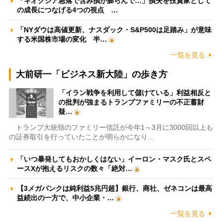
「キオクシア急落で含み損が膨らんで…」損失を投資家として
の成長につなげる4つの視点 …
「NYダウは高値更新、ナスダック・S&P500は足踏み」が意味
する米国株市場の変化 半…
一覧を見る
大前研一「ビジネス新大陸」の歩き方
「イラン戦争を利用して儲けている」利益相反と
の批判が強まるトランプファミリーの不正蓄財
疑…
トランプ大統領のファミリー信託が今年1～3月に3000回以上も
の証券取引を行っていたことが明らかになり…
「いつ暴発してもおかしくはない」イーロン・マスク氏とスペ
ースXが抱えるリスクの数々「絶対…
【3メガバンクは純利益5兆円超】銀行、商社、ゼネコンは最高
益続出の一方で、中小企業・…
一覧を見る