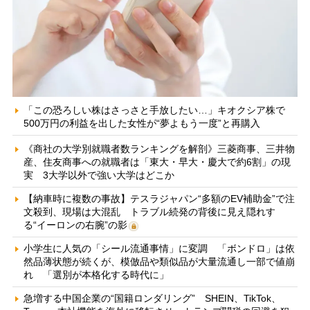
「この恐ろしい株はさっさと手放したい…」キオクシア株で
500万円の利益を出した女性が“夢よもう一度”と再購入
《商社の大学別就職者数ランキングを解剖》三菱商事、三井物
産、住友商事への就職者は「東大・早大・慶大で約6割」の現
実 3大学以外で強い大学はどこか
【納車時に複数の事故】テスラジャパン“多額のEV補助金”で注
文殺到、現場は大混乱 トラブル続発の背後に見え隠れす
る“イーロンの右腕”の影
小学生に人気の「シール流通事情」に変調 「ボンドロ」は依
然品薄状態が続くが、模倣品や類似品が大量流通し一部で値崩
れ 「選別が本格化する時代に」
急増する中国企業の“国籍ロンダリング” SHEIN、TikTok、