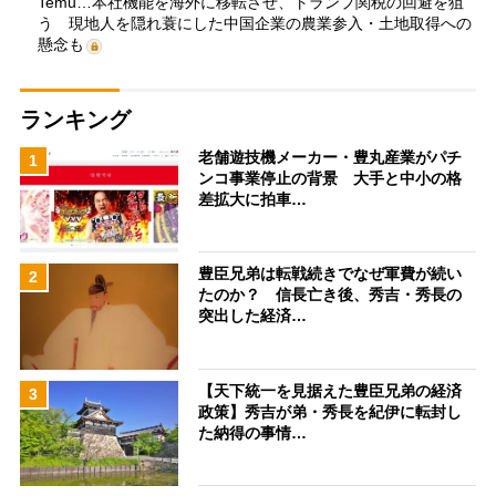
Temu…本社機能を海外に移転させ、トランプ関税の回避を狙
う 現地人を隠れ蓑にした中国企業の農業参入・土地取得への
懸念も
ランキング
老舗遊技機メーカー・豊丸産業がパチ
1
ンコ事業停止の背景 大手と中小の格
差拡大に拍車…
豊臣兄弟は転戦続きでなぜ軍費が続い
2
たのか？ 信長亡き後、秀吉・秀長の
突出した経済…
【天下統一を見据えた豊臣兄弟の経済
3
政策】秀吉が弟・秀長を紀伊に転封し
た納得の事情…