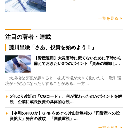
一覧を見る
注目の著者・連載
藤川里絵「さあ、投資を始めよう！」
【資産運用】大災害時に慌てないために平時から
備えておきたい3つのポイント「資産の棚卸し…
大規模な災害が起きると、株式市場が大きく動いたり、取引環
境が不安定になったりすることがある。一方…
5年ぶり改訂の「CGコード」、何が変わったのかポイントを解
説 企業に成長投資の具体的な説…
【令和のPKOか】GPIFをめぐる片山財務相の「円資産への投
資拡大」発言の波紋 「国債重視」…
一覧を見る