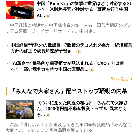
中国「Kimi K3」の衝撃に世界はどう対応するの
か？ 米財務長官が検討する「蒸留を行う中国
AI…
中国経済に精通する中国株投資の第一人者・田代尚機氏のプレ
ミアム連載「チャイナ・リサーチ」。中国企…
中国経済“予想外の低成長”で政策のテコ入れ必至か 経済運営
方針の修正で成長加速が予想さ…
“AI革命”で爆発的な需要拡大が見込まれる「CXO」とは何
か？ 高い競争力を持つ中国の医薬品…
一覧を見る
「みんなで大家さん」配当ストップ騒動の内幕
《ついに見えた問題の核心》「みんなで大家さ
ん」2000億円超不動産投資トラブル“異常なく
ら…
本誌『週刊ポスト』が追及してきた不動産投資商品「みんなで
大家さん」がいよいよ最終局面を迎えている…