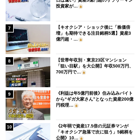
日は遠い」資産3億円超のサラリーマン
投資家が…
【キオクシア・ショック後に「株価倍
7
増」も期待できる注目銘柄5選】資産3
億円超・…
【世帯年収別・東京23区マンション
8
「狙い目駅」を大公開】年収500万円、
700万円で…
《利益は年5億円前後》住み込みバイト
9
から“ギガ大家さん”となった資産200億
円税理…
《2年弱で資産17.5倍の元証券マンが
10
「キオクシア急落で次に狙う」5銘柄を
公開》10…