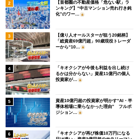
【首都圏の不動産価格「危ない駅」ラ
2
ンキング】“中古マンション売れ行き鈍
化”のワー…
【億り人オールスターが狙う20銘柄】
3
「総資産69億円超」90歳現役トレーダ
ーから“10…
「キオクシアが今後も利益を出し続け
4
るかは分からない」資産11億円の個人
投資家が…
資産10億円超の投資家が明かす“AI・半
5
導体相場に乗らなかった理由” フルポ
ジション…
「キオクシアが再び株価10万円になる
6