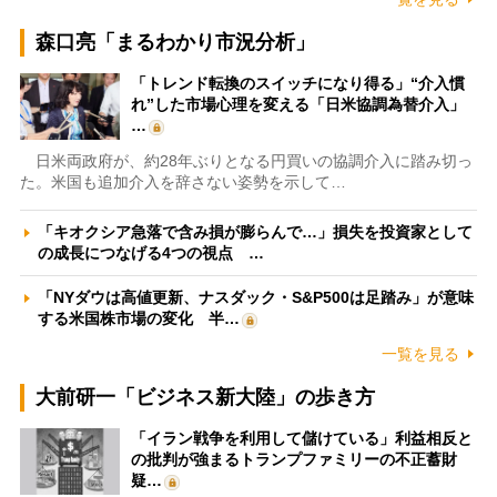
森口亮「まるわかり市況分析」
「トレンド転換のスイッチになり得る」“介入慣
れ”した市場心理を変える「日米協調為替介入」
…
日米両政府が、約28年ぶりとなる円買いの協調介入に踏み切っ
た。米国も追加介入を辞さない姿勢を示して…
「キオクシア急落で含み損が膨らんで…」損失を投資家として
の成長につなげる4つの視点 …
「NYダウは高値更新、ナスダック・S&P500は足踏み」が意味
する米国株市場の変化 半…
一覧を見る
大前研一「ビジネス新大陸」の歩き方
「イラン戦争を利用して儲けている」利益相反と
の批判が強まるトランプファミリーの不正蓄財
疑…