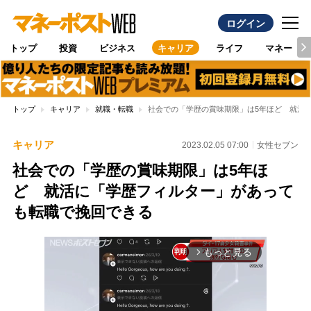
ログイン
トップ
投資
ビジネス
キャリア
ライフ
マネー
トップ
キャリア
就職・転職
社会での「学歴の賞味期限」は5年ほど 就活
キャリア
2023.02.05 07:00
女性セブン
社会での「学歴の賞味期限」は5年ほ
ど 就活に「学歴フィルター」があって
も転職で挽回できる
もっと見る
arrow_forward_ios