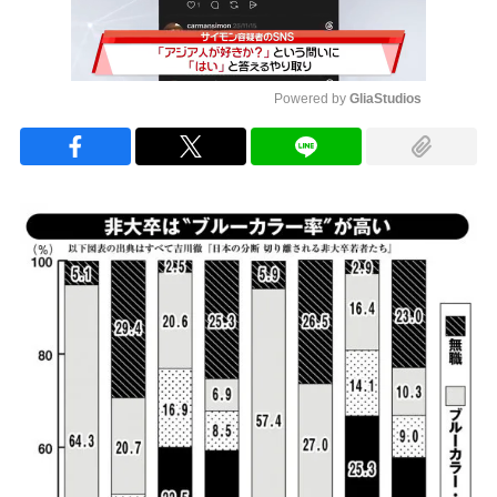
Powered by 
GliaStudios
Mute