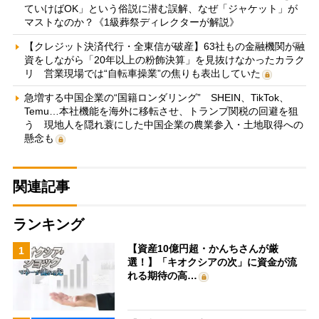
ていけばOK」という俗説に潜む誤解、なぜ「ジャケット」が
マストなのか？《1級葬祭ディレクターが解説》
【クレジット決済代行・全東信が破産】63社もの金融機関が融
資をしながら「20年以上の粉飾決算」を見抜けなかったカラク
リ 営業現場では“自転車操業”の焦りも表出していた
急増する中国企業の“国籍ロンダリング” SHEIN、TikTok、
Temu…本社機能を海外に移転させ、トランプ関税の回避を狙
う 現地人を隠れ蓑にした中国企業の農業参入・土地取得への
懸念も
関連記事
ランキング
【資産10億円超・かんちさんが厳
1
選！】「キオクシアの次」に資金が流
れる期待の高…