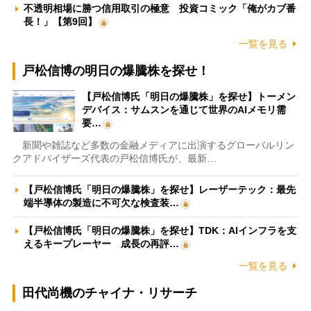
不透明相場に勝つ信用取引の極意 投資コミック「俺がカブ番
長！」【第9回】
一覧を見る
戸松信博の明日の爆騰株を探せ！
【戸松信博氏「明日の爆騰株」を探せ】トーメン
デバイス：サムスンを通じて世界のAIメモリ需
要…
新聞や雑誌など多数の金融メディアに出演するグローバルリン
クアドバイザーズ代表の戸松信博氏が、最新…
【戸松信博氏「明日の爆騰株」を探せ】レーザーテック：最先
端半導体の製造に不可欠な検査装…
【戸松信博氏「明日の爆騰株」を探せ】TDK：AIインフラを支
えるキープレーヤー 成長の再評…
一覧を見る
田代尚機のチャイナ・リサーチ