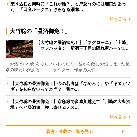
乗り込むと同時に「これが軽？」と戸惑うのには理由があっ
た 「日産ルークス」さらなる躍進…
一覧を見る
大竹聡の「昼酒御免！」
【大竹聡の昼酒御免！】「ネグローニ」「山崎」
「マンハッタン」新宿三丁目の隠れ家バーで1…
お酒はいつ飲んでもいいものだが、昼から飲むお酒にはまた格
別の味わいがある――。ライター・作家の大竹…
【大竹聡の昼酒御免！】今の若者は「なめろう」や「キヌカツ
ギ」を知らないって本当？ 昔の…
【大竹聡の昼酒御免！】京急線で多摩川越えて「川崎の大衆酒
場」へと昼酒旅 押し寄せるノス…
一覧を見る
著者・連載の一覧を見る