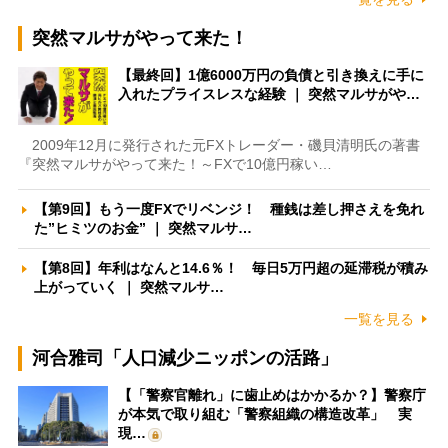
突然マルサがやって来た！
【最終回】1億6000万円の負債と引き換えに手に
入れたプライスレスな経験 ｜ 突然マルサがや…
2009年12月に発行された元FXトレーダー・磯貝清明氏の著書
『突然マルサがやって来た！～FXで10億円稼い…
【第9回】もう一度FXでリベンジ！ 種銭は差し押さえを免れ
た”ヒミツのお金” ｜ 突然マルサ…
【第8回】年利はなんと14.6％！ 毎日5万円超の延滞税が積み
上がっていく ｜ 突然マルサ…
一覧を見る
河合雅司「人口減少ニッポンの活路」
【「警察官離れ」に歯止めはかかるか？】警察庁
が本気で取り組む「警察組織の構造改革」 実
現…