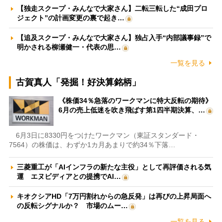
【独走スクープ・みんなで大家さん】二転三転した“成田プロ
ジェクト”の計画変更の裏で起き…
【追及スクープ・みんなで大家さん】独占入手“内部議事録”で
明かされる柳瀬健一・代表の思…
一覧を見る
古賀真人「発掘！好決算銘柄」
《株価34％急落のワークマンに特大反転の期待》
6月の売上低迷を吹き飛ばす第1四半期決算、…
6月3日に8330円をつけたワークマン（東証スタンダード・
7564）の株価は、わずか1カ月あまりで約34％下落…
三菱重工が「AIインフラの新たな主役」として再評価される気
運 エヌビディアとの提携でAI…
キオクシアHD「7万円割れからの急反発」は再びの上昇局面へ
の反転シグナルか？ 市場のムー…
一覧を見る