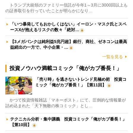
トランプ大統領のファミリー信託が今年1～3月に3000回以上も
の証券取引を行っていたことが明らかになり…
「いつ暴発してもおかしくはない」イーロン・マスク氏とスペ
ースXが抱えるリスクの数々「絶対…
【3メガバンクは純利益5兆円超】銀行、商社、ゼネコンは最高
益続出の一方で、中小企業・…
一覧を見る
投資ノウハウ満載コミック「俺がカブ番長！」
「売り時」を逃さないトレンド見極め術 投資コ
ミック「俺がカブ番長！」【第11回】
かつて投資情報雑誌「マネーポスト」にて、圧倒的な情報量が
詰め込まれた「天下無敵の株コミック」とし…
テクニカル分析・集中講義 投資コミック「俺がカブ番長！」
【第10回】