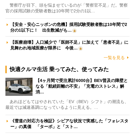
警察庁が目下、頭を悩ませているのが「警察官不足」だ。警察
官の採用試験の受験者数は10年間で2分の1以…
【安全・安心ニッポンの危機】採用試験受験者数は10年間で2
分の1以下に！ 出生数減がも…
【医療崩壊】人口減少で「医師不足」に加えて「患者不足」に
見舞われ地域医療が限界に 今後…
一覧を見る
快適クルマ生活 乗ってみた、使ってみた
【4ヶ月間で受注累計6000台】BEV普及の障壁と
なる「航続距離の不安」「充電のストレス」解
消…
あれほどもてはやされていた「EV（BEV）シフト」の潮流も、
最近では減速基調になっているように見える。…
《雪道の対応力を検証》シビアな状況で実感した「フォレスタ
ー」の真価 「ターボ」と「スト…