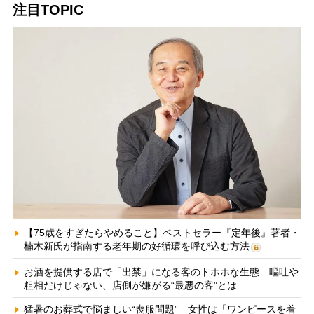
注目TOPIC
【75歳をすぎたらやめること】ベストセラー『定年後』著者・
楠木新氏が指南する老年期の好循環を呼び込む方法
お酒を提供する店で「出禁」になる客のトホホな生態 嘔吐や
粗相だけじゃない、店側が嫌がる“最悪の客”とは
猛暑のお葬式で悩ましい“喪服問題” 女性は「ワンピースを着