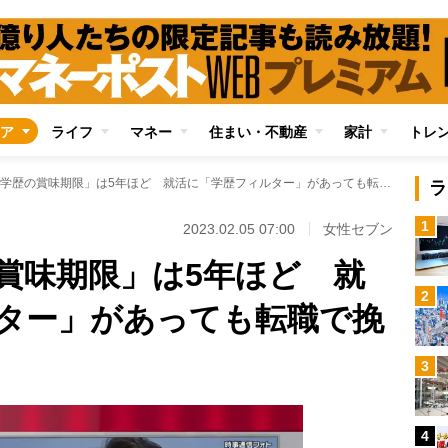
ア
ライフ
マネー
住まい・不動産
家計
トレ
社会での「学歴の賞味期限」は5年ほど 就活に「学歴フィルター」があっても転職で挽回できる
ラ
1
2023.02.05 07:00
女性セブン
賞味期限」は5年ほど 就
2
ター」があっても転職で挽
3
4