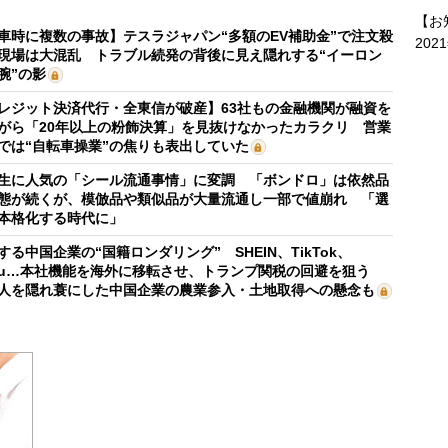
【お
車時に複数の事故】テスラジャパン“多額のEV補助金”で注文殺
202
現場は大混乱 トラブル続発の背後に見え隠れする“イーロン
腕”の影
レジット決済代行・全東信が破産】63社もの金融機関が融資を
がら「20年以上の粉飾決算」を見抜けなかったカラクリ 営業
では“自転車操業”の焦りも表出していた
生に人気の「シール流通事情」に変調 「ボンドロ」は依然品
態が続くが、模倣品や類似品が大量流通し一部で値崩れ 「選
本格化する時代に」
する中国企業の“国籍ロンダリング” SHEIN、TikTok、
mu…本社機能を海外に移転させ、トランプ関税の回避を狙う
人を隠れ蓑にした中国企業の農業参入・土地取得への懸念も