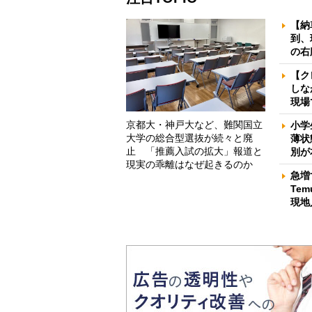
【納
到、
の右
【ク
しな
現場
京都大・神戸大など、難関国立
小学
大学の総合型選抜が続々と廃
薄状
止 「推薦入試の拡大」報道と
別が
現実の乖離はなぜ起きるのか
急増
Te
現地