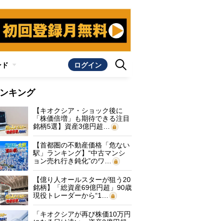
ンド
ログイン
ンキング
【キオクシア・ショック後に
「株価倍増」も期待できる注目
銘柄5選】資産3億円超…
【首都圏の不動産価格「危ない
駅」ランキング】“中古マンシ
ョン売れ行き鈍化”のワ…
【億り人オールスターが狙う20
銘柄】「総資産69億円超」90歳
現役トレーダーから“1…
「キオクシアが再び株価10万円