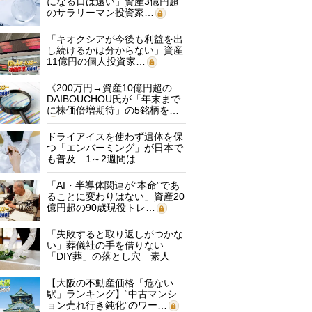
になる日は遠い」資産3億円超
のサラリーマン投資家…
「キオクシアが今後も利益を出
し続けるかは分からない」資産
11億円の個人投資家…
《200万円→資産10億円超の
DAIBOUCHOU氏が「年末まで
に株価倍増期待」の5銘柄を…
ドライアイスを使わず遺体を保
つ「エンバーミング」が日本で
も普及 1～2週間は…
「AI・半導体関連が“本命”であ
ることに変わりはない」資産20
億円超の90歳現役トレ…
「失敗すると取り返しがつかな
い」葬儀社の手を借りない
「DIY葬」の落とし穴 素人
に…
【大阪の不動産価格「危ない
駅」ランキング】“中古マンシ
ョン売れ行き鈍化”のワー…