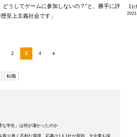
、どうしてゲームに参加しないの？”と、勝手に評
【お
202
学歴至上主義社会です」
2
3
4
転職
秀な学生」は何が凄かったのか
を取り巻く不利な環境 応募は1人1社が原則、大企業も採