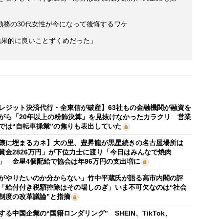
勤務の30代女性が今になって後悔するワケ
結果的に良いことずくめだった」
レジット決済代行・全東信が破産】63社もの金融機関が融資を
がら「20年以上の粉飾決算」を見抜けなかったカラクリ 営業
では“自転車操業”の焦りも表出していた
俵に埋まるカネ】大の里、豊昇龍が黒星続きの名古屋場所は
賞金2826万円」が下位力士に渡り「今日はみんなで焼肉
」 金星4個配給で協会は年96万円の支出増に
がやりたいのか分からない」竹中平蔵氏が語る高市内閣の評
「給付付き税額控除はその場しのぎ」いま不可欠なのは“社会
制度の改革議論”と指摘
する中国企業の“国籍ロンダリング” SHEIN、TikTok、