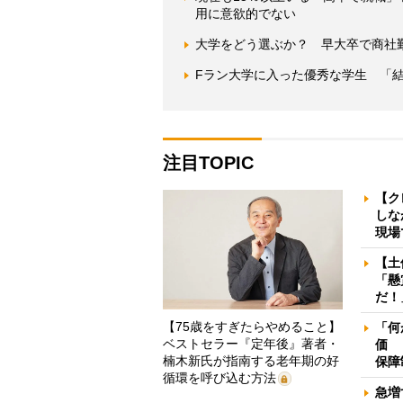
用に意欲的でない
大学をどう選ぶか？ 早大卒で商社
Fラン大学に入った優秀な学生 「
注目TOPIC
【ク
しな
現場
【土
「懸
だ！
【75歳をすぎたらやめること】
「何
ベストセラー『定年後』著者・
価 
楠木新氏が指南する老年期の好
保障
循環を呼び込む方法
急増