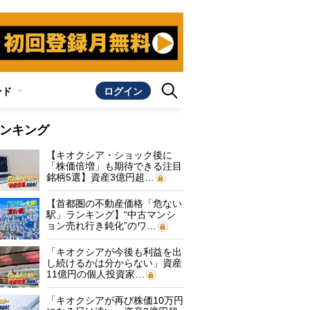
ンド
ログイン
ンキング
【キオクシア・ショック後に
「株価倍増」も期待できる注目
銘柄5選】資産3億円超…
【首都圏の不動産価格「危ない
駅」ランキング】“中古マンシ
ョン売れ行き鈍化”のワ…
「キオクシアが今後も利益を出
し続けるかは分からない」資産
11億円の個人投資家…
「キオクシアが再び株価10万円