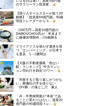
になる日は遠い」資産3億円超
のサラリーマン投資家…
【億り人オールスターが狙う20
銘柄】「総資産69億円超」90歳
現役トレーダーから“1…
《200万円→資産10億円超の
DAIBOUCHOU氏が「年末まで
に株価倍増期待」の5銘柄を…
ドライアイスを使わず遺体を保
つ「エンバーミング」が日本で
も普及 1～2週間は…
【大阪の不動産価格「危ない
駅」ランキング】“中古マンシ
ョン売れ行き鈍化”のワー…
「失敗すると取り返しがつかな
い」葬儀社の手を借りない
「DIY葬」の落とし穴 素人
に…
「AI・半導体関連が“本命”であ
ることに変わりはない」資産20
億円超の90歳現役トレ…