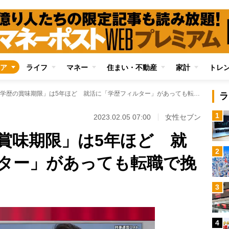
ア
ライフ
マネー
住まい・不動産
家計
トレ
社会での「学歴の賞味期限」は5年ほど 就活に「学歴フィルター」があっても転職で挽回できる
ラ
1
2023.02.05 07:00
女性セブン
賞味期限」は5年ほど 就
2
ター」があっても転職で挽
3
4