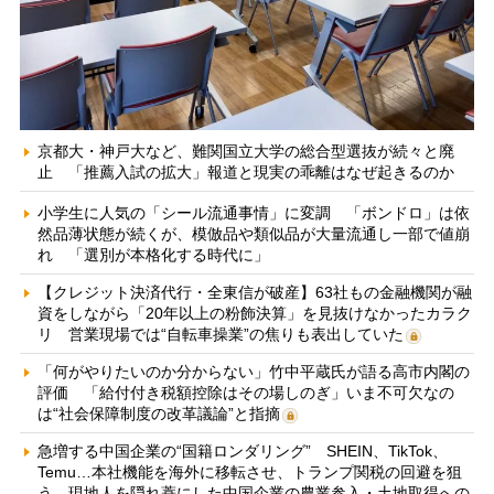
京都大・神戸大など、難関国立大学の総合型選抜が続々と廃
止 「推薦入試の拡大」報道と現実の乖離はなぜ起きるのか
小学生に人気の「シール流通事情」に変調 「ボンドロ」は依
然品薄状態が続くが、模倣品や類似品が大量流通し一部で値崩
れ 「選別が本格化する時代に」
【クレジット決済代行・全東信が破産】63社もの金融機関が融
資をしながら「20年以上の粉飾決算」を見抜けなかったカラク
リ 営業現場では“自転車操業”の焦りも表出していた
「何がやりたいのか分からない」竹中平蔵氏が語る高市内閣の
評価 「給付付き税額控除はその場しのぎ」いま不可欠なの
は“社会保障制度の改革議論”と指摘
急増する中国企業の“国籍ロンダリング” SHEIN、TikTok、
Temu…本社機能を海外に移転させ、トランプ関税の回避を狙
う 現地人を隠れ蓑にした中国企業の農業参入・土地取得への