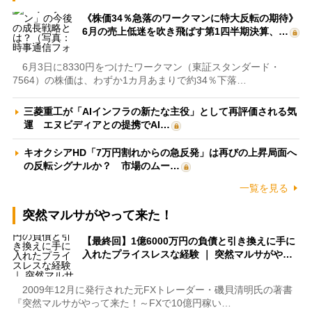
《株価34％急落のワークマンに特大反転の期待》
6月の売上低迷を吹き飛ばす第1四半期決算、…
6月3日に8330円をつけたワークマン（東証スタンダード・
7564）の株価は、わずか1カ月あまりで約34％下落…
三菱重工が「AIインフラの新たな主役」として再評価される気
運 エヌビディアとの提携でAI…
キオクシアHD「7万円割れからの急反発」は再びの上昇局面へ
の反転シグナルか？ 市場のムー…
一覧を見る
突然マルサがやって来た！
【最終回】1億6000万円の負債と引き換えに手に
入れたプライスレスな経験 ｜ 突然マルサがや…
2009年12月に発行された元FXトレーダー・磯貝清明氏の著書
『突然マルサがやって来た！～FXで10億円稼い…