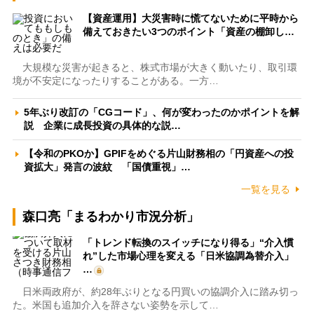
【資産運用】大災害時に慌てないために平時から
備えておきたい3つのポイント「資産の棚卸し…
大規模な災害が起きると、株式市場が大きく動いたり、取引環
境が不安定になったりすることがある。一方…
5年ぶり改訂の「CGコード」、何が変わったのかポイントを解
説 企業に成長投資の具体的な説…
【令和のPKOか】GPIFをめぐる片山財務相の「円資産への投
資拡大」発言の波紋 「国債重視」…
一覧を見る
森口亮「まるわかり市況分析」
「トレンド転換のスイッチになり得る」“介入慣
れ”した市場心理を変える「日米協調為替介入」
…
日米両政府が、約28年ぶりとなる円買いの協調介入に踏み切っ
た。米国も追加介入を辞さない姿勢を示して…