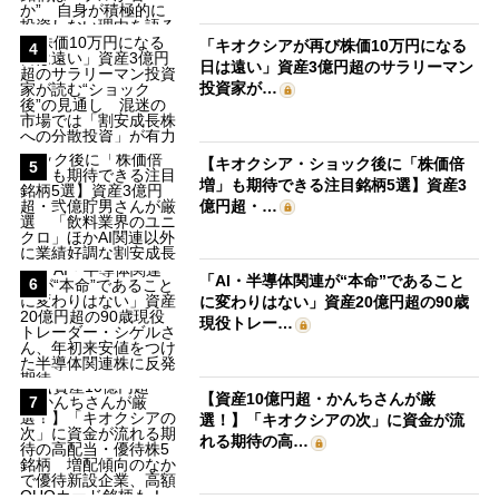
「キオクシアが再び株価10万円になる
4
日は遠い」資産3億円超のサラリーマン
投資家が…
【キオクシア・ショック後に「株価倍
5
増」も期待できる注目銘柄5選】資産3
億円超・…
「AI・半導体関連が“本命”であること
6
に変わりはない」資産20億円超の90歳
現役トレー…
【資産10億円超・かんちさんが厳
7
選！】「キオクシアの次」に資金が流
れる期待の高…