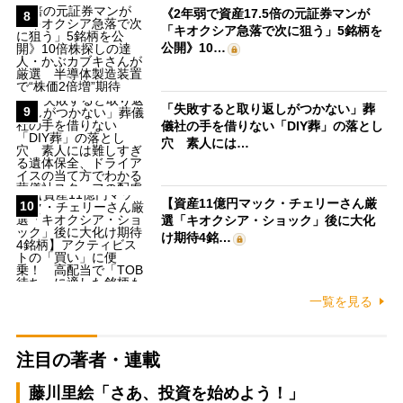
《2年弱で資産17.5倍の元証券マンが
8
「キオクシア急落で次に狙う」5銘柄を
公開》10…
「失敗すると取り返しがつかない」葬
9
儀社の手を借りない「DIY葬」の落とし
穴 素人には…
【資産11億円マック・チェリーさん厳
10
選「キオクシア・ショック」後に大化
け期待4銘…
一覧を見る
注目の著者・連載
藤川里絵「さあ、投資を始めよう！」