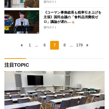
週刊ポスト
《コーマン事務総長も税率引き上げを
主張》国民会議の「食料品消費税ゼ
ロ」議論が遅れ…
週刊ポスト
1
...
6
7
8
...
179
注目TOPIC