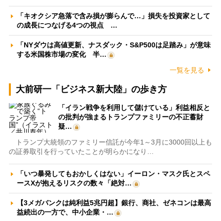
「キオクシア急落で含み損が膨らんで…」損失を投資家として
の成長につなげる4つの視点 …
「NYダウは高値更新、ナスダック・S&P500は足踏み」が意味
する米国株市場の変化 半…
一覧を見る
大前研一「ビジネス新大陸」の歩き方
「イラン戦争を利用して儲けている」利益相反と
の批判が強まるトランプファミリーの不正蓄財
疑…
トランプ大統領のファミリー信託が今年1～3月に3000回以上も
の証券取引を行っていたことが明らかになり…
「いつ暴発してもおかしくはない」イーロン・マスク氏とスペ
ースXが抱えるリスクの数々「絶対…
【3メガバンクは純利益5兆円超】銀行、商社、ゼネコンは最高
益続出の一方で、中小企業・…