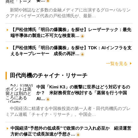
新聞や雑誌など多数の金融メディアに出演するグローバルリン
クアドバイザーズ代表の戸松信博氏が、最新…
【戸松信博氏「明日の爆騰株」を探せ】レーザーテック：最先
端半導体の製造に不可欠な検査装…
【戸松信博氏「明日の爆騰株」を探せ】TDK：AIインフラを支
えるキープレーヤー 成長の再評…
一覧を見る
田代尚機のチャイナ・リサーチ
中国「Kimi K3」の衝撃に世界はどう対応するの
か？ 米財務長官が検討する「蒸留を行う中国
AI…
中国経済に精通する中国株投資の第一人者・田代尚機氏のプレ
ミアム連載「チャイナ・リサーチ」。中国企…
中国経済“予想外の低成長”で政策のテコ入れ必至か 経済運営
方針の修正で成長加速が予想さ…