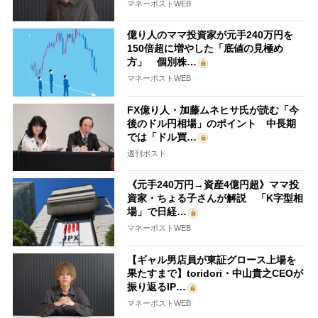
マネーポストWEB
億り人のママ投資家が元手240万円を
150倍超に増やした「底値の見極め
方」 個別株…
マネーポストWEB
FX億り人・加藤ムネヒサ氏が読む「今
後のドル円相場」のポイント 中長期
では「ドル買…
週刊ポスト
《元手240万円→資産4億円超》ママ投
資家・ちょる子さんが解説 「K字型相
場」で日経…
マネーポストWEB
【ギャル男店員が東証グロース上場を
果たすまで】toridori・中山貴之CEOが
振り返るIP…
マネーポストWEB