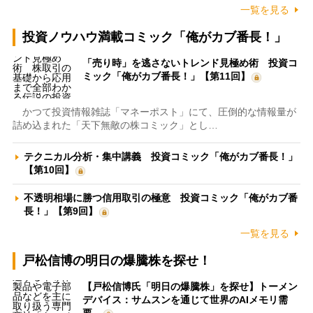
一覧を見る
投資ノウハウ満載コミック「俺がカブ番長！」
「売り時」を逃さないトレンド見極め術 投資コ
ミック「俺がカブ番長！」【第11回】
かつて投資情報雑誌「マネーポスト」にて、圧倒的な情報量が
詰め込まれた「天下無敵の株コミック」とし…
テクニカル分析・集中講義 投資コミック「俺がカブ番長！」
【第10回】
不透明相場に勝つ信用取引の極意 投資コミック「俺がカブ番
長！」【第9回】
一覧を見る
戸松信博の明日の爆騰株を探せ！
【戸松信博氏「明日の爆騰株」を探せ】トーメン
デバイス：サムスンを通じて世界のAIメモリ需
要…