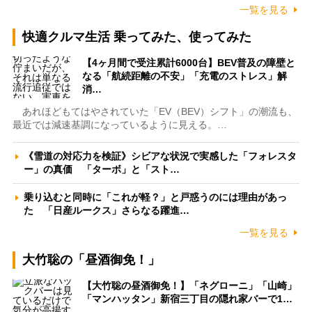
一覧を見る
快適クルマ生活 乗ってみた、使ってみた
【4ヶ月間で受注累計6000台】BEV普及の障壁と
なる「航続距離の不安」「充電のストレス」解
消…
あれほどもてはやされていた「EV（BEV）シフト」の潮流も、
最近では減速基調になっているように見える。…
《雪道の対応力を検証》シビアな状況で実感した「フォレスタ
ー」の真価 「ターボ」と「スト…
乗り込むと同時に「これが軽？」と戸惑うのには理由があっ
た 「日産ルークス」さらなる躍進…
一覧を見る
大竹聡の「昼酒御免！」
【大竹聡の昼酒御免！】「ネグローニ」「山崎」
「マンハッタン」新宿三丁目の隠れ家バーで1…