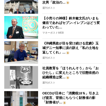
次男「政治の…
週刊ポスト
【小売りの神様】鈴木敏文氏がいまも
健在であればセブン-イレブンはどう変
わっていた…
マネーポストWEB
《沖縄県政が目を背け続ける悲劇》玉
城デニー知事に涙の訴え「私の土地を
返してくれ」…
週刊ポスト
社員教育を「ほうれんそう」から「お
ひたし」に変えたところで旧態依然の
組織構造は変…
週刊ポスト
OECDが日本に「消費税18％」引き上
げ提言、背後にちらつく財務省の影
「財務省が…