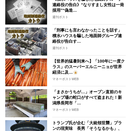
連絡役の告白》“なりすまし女性は一発
採用”“偽造…
週刊ポスト
「刑事にも言わなかったことを話す」
積水ハウスを騙した地面師グループ連
絡役が告白す…
週刊ポスト
【世界的猛暑到来へ】「100年に一度ク
ラス」のスーパーエルニーニョが世界
経済に及…
マネーポストWEB
「まさかうちが…」オープン直前のキ
ャンプ場の蛇口がすべて盗まれた！新
潟県長岡市「…
マネーポストWEB
トランプ氏が企む「大統領世襲」プラ
ンの現実味 長男「そうなるかも」、