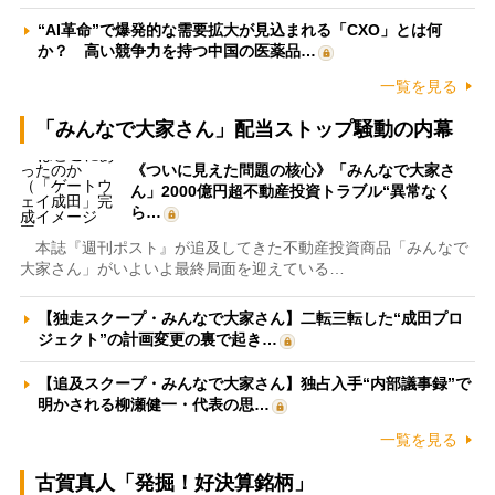
“AI革命”で爆発的な需要拡大が見込まれる「CXO」とは何
か？ 高い競争力を持つ中国の医薬品…
一覧を見る
「みんなで大家さん」配当ストップ騒動の内幕
《ついに見えた問題の核心》「みんなで大家さ
ん」2000億円超不動産投資トラブル“異常なく
ら…
本誌『週刊ポスト』が追及してきた不動産投資商品「みんなで
大家さん」がいよいよ最終局面を迎えている…
【独走スクープ・みんなで大家さん】二転三転した“成田プロ
ジェクト”の計画変更の裏で起き…
【追及スクープ・みんなで大家さん】独占入手“内部議事録”で
明かされる柳瀬健一・代表の思…
一覧を見る
古賀真人「発掘！好決算銘柄」