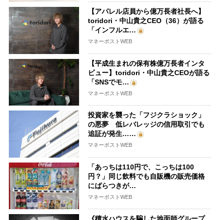
【アパレル店員から億万長者社長へ】
toridori・中山貴之CEO（36）が語る
「インフルエ…
マネーポストWEB
【平成生まれの保有株億万長者インタ
ビュー】toridori・中山貴之CEOが語る
「SNSでモ…
マネーポストWEB
投資家を襲った「フジクラショック」
の悪夢 低レバレッジの信用取引でも
追証が発生……
マネーポストWEB
「あっちは110円で、こっちは100
円？」同じ飲料でも自販機の販売価格
にばらつきが…
マネーポストWEB
《積水ハウスを騙した地面師グループ