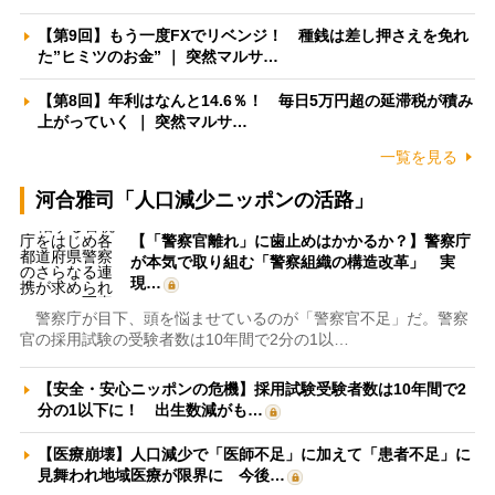
【第9回】もう一度FXでリベンジ！ 種銭は差し押さえを免れ
た”ヒミツのお金” ｜ 突然マルサ…
【第8回】年利はなんと14.6％！ 毎日5万円超の延滞税が積み
上がっていく ｜ 突然マルサ…
一覧を見る
河合雅司「人口減少ニッポンの活路」
【「警察官離れ」に歯止めはかかるか？】警察庁
が本気で取り組む「警察組織の構造改革」 実
現…
警察庁が目下、頭を悩ませているのが「警察官不足」だ。警察
官の採用試験の受験者数は10年間で2分の1以…
【安全・安心ニッポンの危機】採用試験受験者数は10年間で2
分の1以下に！ 出生数減がも…
【医療崩壊】人口減少で「医師不足」に加えて「患者不足」に
見舞われ地域医療が限界に 今後…