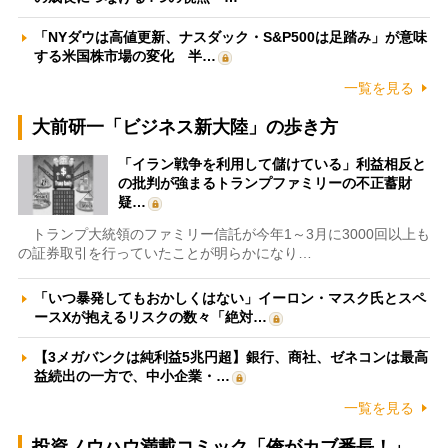
「NYダウは高値更新、ナスダック・S&P500は足踏み」が意味
する米国株市場の変化 半…
一覧を見る
大前研一「ビジネス新大陸」の歩き方
「イラン戦争を利用して儲けている」利益相反と
の批判が強まるトランプファミリーの不正蓄財
疑…
トランプ大統領のファミリー信託が今年1～3月に3000回以上も
の証券取引を行っていたことが明らかになり…
「いつ暴発してもおかしくはない」イーロン・マスク氏とスペ
ースXが抱えるリスクの数々「絶対…
【3メガバンクは純利益5兆円超】銀行、商社、ゼネコンは最高
益続出の一方で、中小企業・…
一覧を見る
投資ノウハウ満載コミック「俺がカブ番長！」