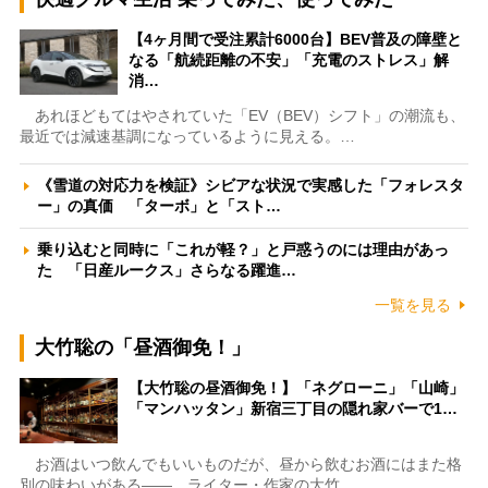
【4ヶ月間で受注累計6000台】BEV普及の障壁と
なる「航続距離の不安」「充電のストレス」解
消…
あれほどもてはやされていた「EV（BEV）シフト」の潮流も、
最近では減速基調になっているように見える。…
《雪道の対応力を検証》シビアな状況で実感した「フォレスタ
ー」の真価 「ターボ」と「スト…
乗り込むと同時に「これが軽？」と戸惑うのには理由があっ
た 「日産ルークス」さらなる躍進…
一覧を見る
大竹聡の「昼酒御免！」
【大竹聡の昼酒御免！】「ネグローニ」「山崎」
「マンハッタン」新宿三丁目の隠れ家バーで1…
お酒はいつ飲んでもいいものだが、昼から飲むお酒にはまた格
別の味わいがある――。ライター・作家の大竹…