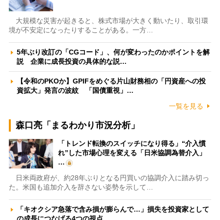
大規模な災害が起きると、株式市場が大きく動いたり、取引環
境が不安定になったりすることがある。一方…
5年ぶり改訂の「CGコード」、何が変わったのかポイントを解
説 企業に成長投資の具体的な説…
【令和のPKOか】GPIFをめぐる片山財務相の「円資産への投
資拡大」発言の波紋 「国債重視」…
一覧を見る
森口亮「まるわかり市況分析」
「トレンド転換のスイッチになり得る」“介入慣
れ”した市場心理を変える「日米協調為替介入」
…
日米両政府が、約28年ぶりとなる円買いの協調介入に踏み切っ
た。米国も追加介入を辞さない姿勢を示して…
「キオクシア急落で含み損が膨らんで…」損失を投資家として
の成長につなげる4つの視点 …