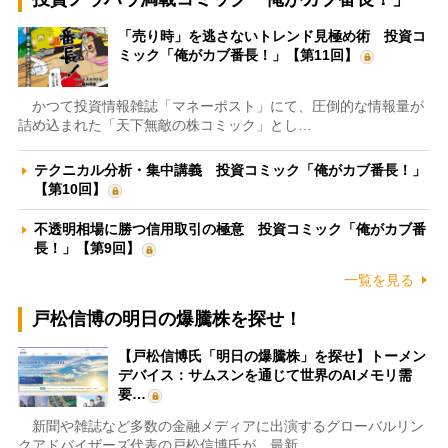
「売り時」を逃さないトレンド見極め術 投資コ
ミック「俺がカブ番長！」【第11回】
かつて投資情報雑誌「マネーポスト」にて、圧倒的な情報量が
詰め込まれた「天下無敵の株コミック」とし…
テクニカル分析・集中講義 投資コミック「俺がカブ番長！」
【第10回】
不透明相場に勝つ信用取引の極意 投資コミック「俺がカブ番
長！」【第9回】
一覧を見る
戸松信博の明日の爆騰株を探せ！
【戸松信博氏「明日の爆騰株」を探せ】トーメン
デバイス：サムスンを通じて世界のAIメモリ需
要…
新聞や雑誌など多数の金融メディアに出演するグローバルリン
クアドバイザーズ代表の戸松信博氏が、最新…