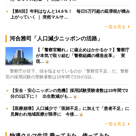
【第8回】年利はなんと14.6％！ 毎日5万円超の延滞税が積み
上がっていく ｜ 突然マルサ…
一覧を見る
河合雅司「人口減少ニッポンの活路」
【「警察官離れ」に歯止めはかかるか？】警察庁
が本気で取り組む「警察組織の構造改革」 実
現…
警察庁が目下、頭を悩ませているのが「警察官不足」だ。警察
官の採用試験の受験者数は10年間で2分の1以…
【安全・安心ニッポンの危機】採用試験受験者数は10年間で2
分の1以下に！ 出生数減がも…
【医療崩壊】人口減少で「医師不足」に加えて「患者不足」に
見舞われ地域医療が限界に 今後…
一覧を見る
快適クルマ生活 乗ってみた、使ってみた