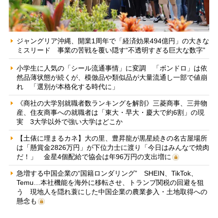
ジャングリア沖縄、開業1周年で「経済効果494億円」の大きな
ミスリード 事業の苦戦を覆い隠す“不透明すぎる巨大な数字”
小学生に人気の「シール流通事情」に変調 「ボンドロ」は依
然品薄状態が続くが、模倣品や類似品が大量流通し一部で値崩
れ 「選別が本格化する時代に」
《商社の大学別就職者数ランキングを解剖》三菱商事、三井物
産、住友商事への就職者は「東大・早大・慶大で約6割」の現
実 3大学以外で強い大学はどこか
【土俵に埋まるカネ】大の里、豊昇龍が黒星続きの名古屋場所
は「懸賞金2826万円」が下位力士に渡り「今日はみんなで焼肉
だ！」 金星4個配給で協会は年96万円の支出増に
急増する中国企業の“国籍ロンダリング” SHEIN、TikTok、
Temu…本社機能を海外に移転させ、トランプ関税の回避を狙
う 現地人を隠れ蓑にした中国企業の農業参入・土地取得への
懸念も