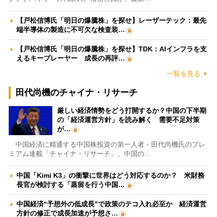
【戸松信博氏「明日の爆騰株」を探せ】レーザーテック：最先
端半導体の製造に不可欠な検査装…
【戸松信博氏「明日の爆騰株」を探せ】TDK：AIインフラを支
えるキープレーヤー 成長の再評…
一覧を見る
田代尚機のチャイナ・リサーチ
厳しい経済情勢をどう打開するか？中国の下半期
の「経済運営方針」を読み解く 需要不足対策
が…
中国経済に精通する中国株投資の第一人者・田代尚機氏のプレ
ミアム連載「チャイナ・リサーチ」。中国の…
中国「Kimi K3」の衝撃に世界はどう対応するのか？ 米財務
長官が検討する「蒸留を行う中国…
中国経済“予想外の低成長”で政策のテコ入れ必至か 経済運営
方針の修正で成長加速が予想さ…