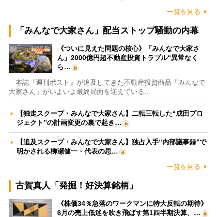
一覧を見る
「みんなで大家さん」配当ストップ騒動の内幕
《ついに見えた問題の核心》「みんなで大家さ
ん」2000億円超不動産投資トラブル“異常なく
ら…
本誌『週刊ポスト』が追及してきた不動産投資商品「みんなで
大家さん」がいよいよ最終局面を迎えている…
【独走スクープ・みんなで大家さん】二転三転した“成田プロ
ジェクト”の計画変更の裏で起き…
【追及スクープ・みんなで大家さん】独占入手“内部議事録”で
明かされる柳瀬健一・代表の思…
一覧を見る
古賀真人「発掘！好決算銘柄」
《株価34％急落のワークマンに特大反転の期待》
6月の売上低迷を吹き飛ばす第1四半期決算、…