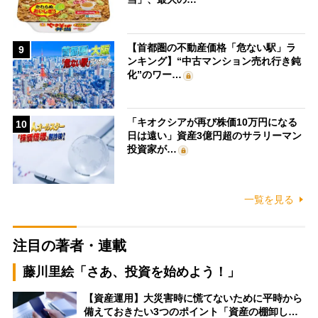
【首都圏の不動産価格「危ない駅」ラ
9
ンキング】“中古マンション売れ行き鈍
化”のワー…
「キオクシアが再び株価10万円になる
10
日は遠い」資産3億円超のサラリーマン
投資家が…
一覧を見る
注目の著者・連載
藤川里絵「さあ、投資を始めよう！」
【資産運用】大災害時に慌てないために平時から
備えておきたい3つのポイント「資産の棚卸し…