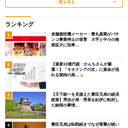
一覧を見る
ランキング
老舗遊技機メーカー・豊丸産業がパチ
1
ンコ事業停止の背景 大手と中小の格
差拡大に拍車…
【資産10億円超・かんちさんが厳
2
選！】「キオクシアの次」に資金が流
れる期待の高…
【天下統一を見据えた豊臣兄弟の経済
3
政策】秀吉が弟・秀長を紀伊に転封し
た納得の事情…
豊臣兄弟は転戦続きでなぜ軍費が続い
4