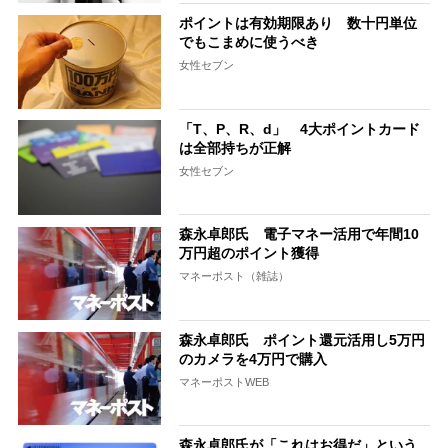
ポイントは有効期限あり 数十円単位
でもこまめに使うべき
女性セブン
「T、P、R、d」 4大ポイントカード
は全部持ちが正解
女性セブン
森永卓郎氏 電子マネー活用で年間10
万円超のポイント獲得
マネーポスト（雑誌）
森永卓郎氏 ポイント還元活用し5万円
のカメラを4万円で購入
マネーポストWEB
森永卓郎氏が「これはお得だ」という