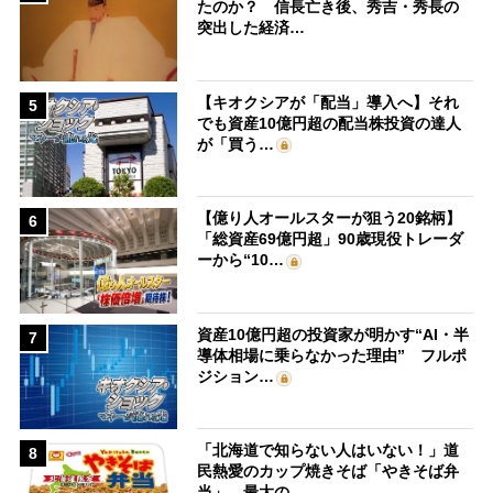
たのか？ 信長亡き後、秀吉・秀長の
突出した経済…
【キオクシアが「配当」導入へ】それ
5
でも資産10億円超の配当株投資の達人
が「買う…
【億り人オールスターが狙う20銘柄】
6
「総資産69億円超」90歳現役トレーダ
ーから“10…
資産10億円超の投資家が明かす“AI・半
7
導体相場に乗らなかった理由” フルポ
ジション…
「北海道で知らない人はいない！」道
8
民熱愛のカップ焼きそば「やきそば弁
当」、最大の…