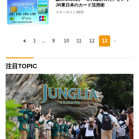
JR東日本のカード活用術
マネーポストWEB
1
...
9
10
11
12
13
注目TOPIC