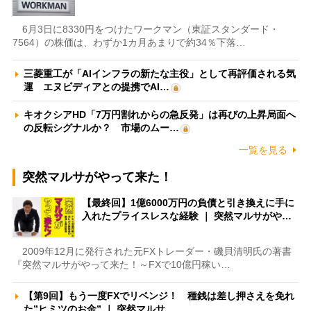
6月3日に8330円をつけたワークマン（東証スタンダード・
7564）の株価は、わずか1カ月あまりで約34％下落…
三菱重工が「AIインフラの新たな主役」として再評価される気
運 エヌビディアとの提携でAI…
キオクシアHD「7万円割れからの急反発」は再びの上昇局面へ
の反転シグナルか？ 市場のムー…
一覧を見る
突然マルサがやって来た！
【最終回】1億6000万円の負債と引き換えに手に
入れたプライスレスな経験 ｜ 突然マルサがや…
2009年12月に発行された元FXトレーダー・磯貝清明氏の著書
『突然マルサがやって来た！～FXで10億円稼い…
【第9回】もう一度FXでリベンジ！ 種銭は差し押さえを免れ
た”ヒミツのお金” ｜ 突然マルサ…