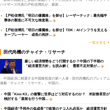
バイザーズ代表の戸松信博氏が、最新…
【戸松信博氏「明日の爆騰株」を探せ】レーザーテック：最先端半
導体の製造に不可欠な検査装…
【戸松信博氏「明日の爆騰株」を探せ】TDK：AIインフラを支える
キープレーヤー 成長の再評…
一覧を見る
田代尚機のチャイナ・リサーチ
厳しい経済情勢をどう打開するか？中国の下半期の
「経済運営方針」を読み解く 需要不足対策が…
中国経済に精通する中国株投資の第一人者・田代尚機氏のプレミアム
連載「チャイナ・リサーチ」。中国の…
中国「Kimi K3」の衝撃に世界はどう対応するのか？ 米財務長官が
検討する「蒸留を行う中国…
中国経済“予想外の低成長”で政策のテコ入れ必至か 経済運営方針