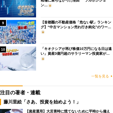
相場に乗らなかった理由” フルポジショ
ン…
【首都圏の不動産価格「危ない駅」ランキン
9
グ】“中古マンション売れ行き鈍化”のワー…
「キオクシアが再び株価10万円になる日は遠
10
い」資産3億円超のサラリーマン投資家が…
一覧を見る
注目の著者・連載
藤川里絵「さあ、投資を始めよう！」
【資産運用】大災害時に慌てないために平時から備え