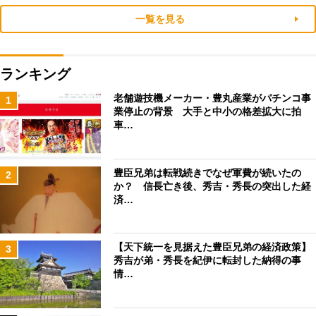
一覧を見る
ランキング
老舗遊技機メーカー・豊丸産業がパチンコ事
1
業停止の背景 大手と中小の格差拡大に拍
車…
豊臣兄弟は転戦続きでなぜ軍費が続いたの
2
か？ 信長亡き後、秀吉・秀長の突出した経
済…
【天下統一を見据えた豊臣兄弟の経済政策】
3
秀吉が弟・秀長を紀伊に転封した納得の事
情…