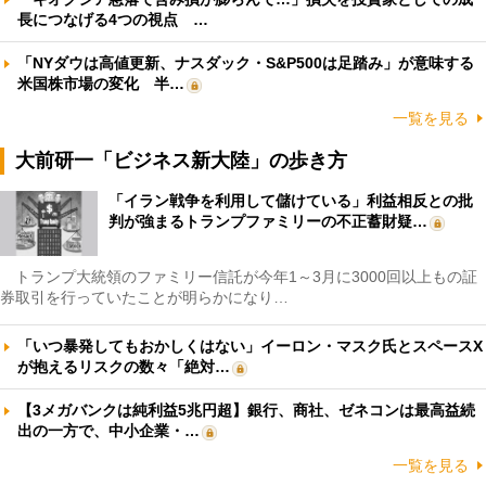
長につなげる4つの視点 …
「NYダウは高値更新、ナスダック・S&P500は足踏み」が意味する
米国株市場の変化 半…
一覧を見る
大前研一「ビジネス新大陸」の歩き方
「イラン戦争を利用して儲けている」利益相反との批
判が強まるトランプファミリーの不正蓄財疑…
トランプ大統領のファミリー信託が今年1～3月に3000回以上もの証
券取引を行っていたことが明らかになり…
「いつ暴発してもおかしくはない」イーロン・マスク氏とスペースX
が抱えるリスクの数々「絶対…
【3メガバンクは純利益5兆円超】銀行、商社、ゼネコンは最高益続
出の一方で、中小企業・…
一覧を見る