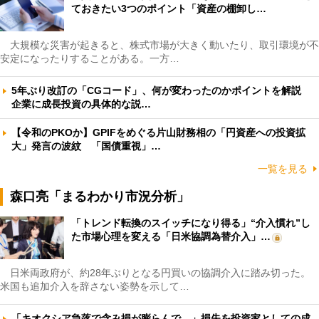
ておきたい3つのポイント「資産の棚卸し…
大規模な災害が起きると、株式市場が大きく動いたり、取引環境が不
安定になったりすることがある。一方…
5年ぶり改訂の「CGコード」、何が変わったのかポイントを解説
企業に成長投資の具体的な説…
【令和のPKOか】GPIFをめぐる片山財務相の「円資産への投資拡
大」発言の波紋 「国債重視」…
一覧を見る
森口亮「まるわかり市況分析」
「トレンド転換のスイッチになり得る」“介入慣れ”し
た市場心理を変える「日米協調為替介入」…
日米両政府が、約28年ぶりとなる円買いの協調介入に踏み切った。
米国も追加介入を辞さない姿勢を示して…
「キオクシア急落で含み損が膨らんで…」損失を投資家としての成