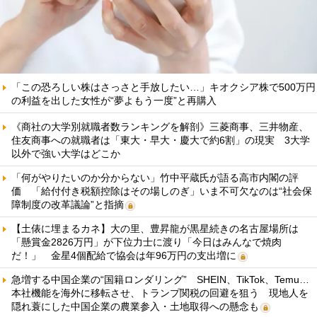
「この恐ろしい株はさっさと手放したい…」キオクシア株で500万円
の利益を出した女性が“夢よもう一度”と再購入
《商社の大学別就職者数ランキングを解剖》三菱商事、三井物産、
住友商事への就職者は「東大・早大・慶大で約6割」の現実 3大学
以外で強い大学はどこか
「何がやりたいのか分からない」竹中平蔵氏が語る高市内閣の評
価 「給付付き税額控除はその場しのぎ」いま不可欠なのは“社会保
障制度の改革議論”と指摘
【土俵に埋まるカネ】大の里、豊昇龍が黒星続きの名古屋場所は
「懸賞金2826万円」が下位力士に渡り「今日はみんなで焼肉
だ！」 金星4個配給で協会は年96万円の支出増に
急増する中国企業の“国籍ロンダリング” SHEIN、TikTok、Temu…
本社機能を海外に移転させ、トランプ関税の回避を狙う 現地人を
隠れ蓑にした中国企業の農業参入・土地取得への懸念も