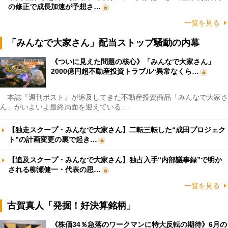
の修正で成長加速が予想さ…
一覧を見る
「みんなで大家さん」配当ストップ騒動の内幕
《ついに見えた問題の核心》「みんなで大家さん」
2000億円超不動産投資トラブル“異常なくら…
本誌『週刊ポスト』が追及してきた不動産投資商品「みんなで大家さ
ん」がいよいよ最終局面を迎えている…
【独走スクープ・みんなで大家さん】二転三転した“成田プロジェク
ト”の計画変更の裏で起き…
【追及スクープ・みんなで大家さん】独占入手“内部議事録”で明か
される柳瀬健一・代表の思…
一覧を見る
古賀真人「発掘！好決算銘柄」
《株価34％急落のワークマンに特大反転の期待》6月の