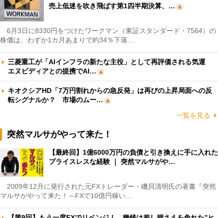
売上低迷を吹き飛ばす第1四半期決算、…
6月3日に8330円をつけたワークマン（東証スタンダード・7564）の
株価は、わずか1カ月あまりで約34％下落…
三菱重工が「AIインフラの新たな主役」として再評価される気運
エヌビディアとの提携でAI…
キオクシアHD「7万円割れからの急反発」は再びの上昇局面への反
転シグナルか？ 市場のムー…
一覧を見る
突然マルサがやって来た！
【最終回】1億6000万円の負債と引き換えに手に入れた
プライスレスな経験 ｜ 突然マルサがや…
2009年12月に発行された元FXトレーダー・磯貝清明氏の著書『突然
マルサがやって来た！～FXで10億円稼い…
【第9回】もう一度FXでリベンジ！ 種銭は差し押さえを免れた”ヒ