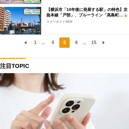
【横浜市「10年後に発展する駅」の特色】京
急本線「戸部」、ブルーライン「高島町…
マネーポストWEB
1
...
4
5
6
...
15
注目TOPIC