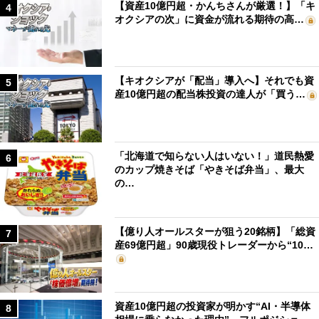
【資産10億円超・かんちさんが厳選！】「キ
4
オクシアの次」に資金が流れる期待の高…
【キオクシアが「配当」導入へ】それでも資
5
産10億円超の配当株投資の達人が「買う…
「北海道で知らない人はいない！」道民熱愛
6
のカップ焼きそば「やきそば弁当」、最大
の…
【億り人オールスターが狙う20銘柄】「総資
7
産69億円超」90歳現役トレーダーから“10…
資産10億円超の投資家が明かす“AI・半導体
8