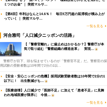
ミツのお金” ｜ 突然マルサ…
【第8回】年利はなんと14.6％！ 毎日5万円超の延滞税が積み上が
っていく ｜ 突然マルサ…
一覧を見る
河合雅司「人口減少ニッポンの活路」
【「警察官離れ」に歯止めはかかるか？】警察庁が本
気で取り組む「警察組織の構造改革」 実現…
警察庁が目下、頭を悩ませているのが「警察官不足」だ。警察官の採
用試験の受験者数は10年間で2分の1以…
【安全・安心ニッポンの危機】採用試験受験者数は10年間で2分の1
以下に！ 出生数減がも…
【医療崩壊】人口減少で「医師不足」に加えて「患者不足」に見舞
われ地域医療が限界に 今後…
一覧を見る