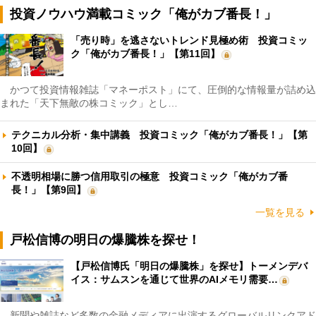
投資ノウハウ満載コミック「俺がカブ番長！」
「売り時」を逃さないトレンド見極め術 投資コミッ
ク「俺がカブ番長！」【第11回】
かつて投資情報雑誌「マネーポスト」にて、圧倒的な情報量が詰め込
まれた「天下無敵の株コミック」とし…
テクニカル分析・集中講義 投資コミック「俺がカブ番長！」【第
10回】
不透明相場に勝つ信用取引の極意 投資コミック「俺がカブ番
長！」【第9回】
一覧を見る
戸松信博の明日の爆騰株を探せ！
【戸松信博氏「明日の爆騰株」を探せ】トーメンデバ
イス：サムスンを通じて世界のAIメモリ需要…
新聞や雑誌など多数の金融メディアに出演するグローバルリンクアド