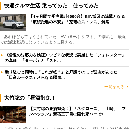
快適クルマ生活 乗ってみた、使ってみた
【4ヶ月間で受注累計6000台】BEV普及の障壁となる
「航続距離の不安」「充電のストレス」解消…
あれほどもてはやされていた「EV（BEV）シフト」の潮流も、最近
では減速基調になっているように見える。…
《雪道の対応力を検証》シビアな状況で実感した「フォレスター」
の真価 「ターボ」と「スト…
乗り込むと同時に「これが軽？」と戸惑うのには理由があった
「日産ルークス」さらなる躍進…
一覧を見る
大竹聡の「昼酒御免！」
【大竹聡の昼酒御免！】「ネグローニ」「山崎」「マ
ンハッタン」新宿三丁目の隠れ家バーで1…
お酒はいつ飲んでもいいものだが、昼から飲むお酒にはまた格別の味