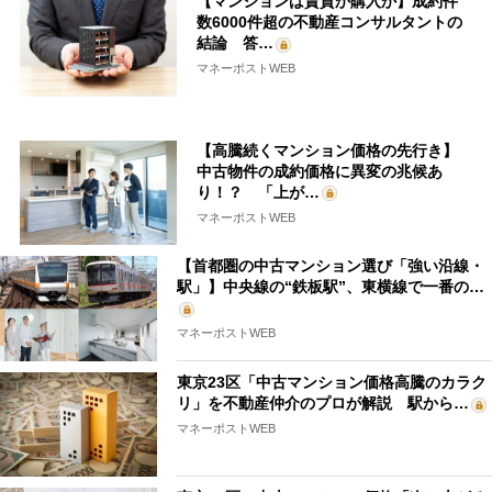
【マンションは賃貸か購入か】成約件
数6000件超の不動産コンサルタントの
結論 答…
マネーポストWEB
【高騰続くマンション価格の先行き】
中古物件の成約価格に異変の兆候あ
り！？ 「上が…
マネーポストWEB
【首都圏の中古マンション選び「強い沿線・
駅」】中央線の“鉄板駅”、東横線で一番の…
マネーポストWEB
東京23区「中古マンション価格高騰のカラク
リ」を不動産仲介のプロが解説 駅から…
マネーポストWEB