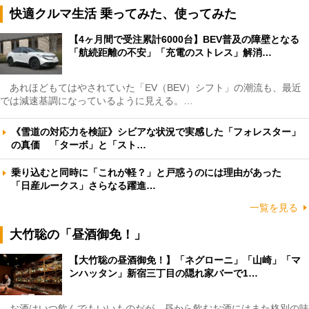
快適クルマ生活 乗ってみた、使ってみた
【4ヶ月間で受注累計6000台】BEV普及の障壁となる
「航続距離の不安」「充電のストレス」解消…
あれほどもてはやされていた「EV（BEV）シフト」の潮流も、最近
では減速基調になっているように見える。…
《雪道の対応力を検証》シビアな状況で実感した「フォレスター」
の真価 「ターボ」と「スト…
乗り込むと同時に「これが軽？」と戸惑うのには理由があった
「日産ルークス」さらなる躍進…
一覧を見る
大竹聡の「昼酒御免！」
【大竹聡の昼酒御免！】「ネグローニ」「山崎」「マ
ンハッタン」新宿三丁目の隠れ家バーで1…
お酒はいつ飲んでもいいものだが、昼から飲むお酒にはまた格別の味