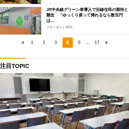
JR中央線グリーン車導入で沿線住民の期待と
懸念 「ゆっくり座って帰れるなら数百円
は…
マネーポストWEB
1
2
3
4
5
...
17
注目TOPIC