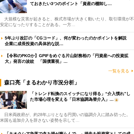
ておきたい3つのポイント「資産の棚卸し…
大規模な災害が起きると、株式市場が大きく動いたり、取引環境が不
安定になったりすることがある。一方…
5年ぶり改訂の「CGコード」、何が変わったのかポイントを解説
企業に成長投資の具体的な説…
【令和のPKOか】GPIFをめぐる片山財務相の「円資産への投資拡
大」発言の波紋 「国債重視」…
一覧を見る
森口亮「まるわかり市況分析」
「トレンド転換のスイッチになり得る」“介入慣れ”し
た市場心理を変える「日米協調為替介入」…
日米両政府が、約28年ぶりとなる円買いの協調介入に踏み切った。
米国も追加介入を辞さない姿勢を示して…
「キオクシア急落で含み損が膨らんで…」損失を投資家としての成