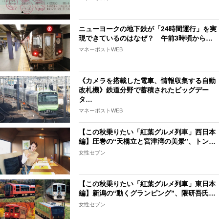
ニューヨークの地下鉄が「24時間運行」を実
現できているのはなぜ？ 午前3時頃から…
マネーポストWEB
《カメラを搭載した電車、情報収集する自動
改札機》鉄道分野で蓄積されたビッグデー
タ…
マネーポストWEB
【この秋乗りたい「紅葉グルメ列車」西日本
編】圧巻の“天橋立と宮津湾の美景”、トン…
女性セブン
【この秋乗りたい「紅葉グルメ列車」東日本
編】新潟の“動くグランピング”、隈研吾氏…
女性セブン