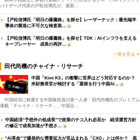
バイザーズ代表の戸松信博氏が、最新…
【戸松信博氏「明日の爆騰株」を探せ】レーザーテック：最先端半
導体の製造に不可欠な検査装…
【戸松信博氏「明日の爆騰株」を探せ】TDK：AIインフラを支える
キープレーヤー 成長の再評…
一覧を見る
田代尚機のチャイナ・リサーチ
中国「Kimi K3」の衝撃に世界はどう対応するのか？
米財務長官が検討する「蒸留を行う中国AI…
中国経済に精通する中国株投資の第一人者・田代尚機氏のプレミアム
連載「チャイナ・リサーチ」。中国企…
中国経済“予想外の低成長”で政策のテコ入れ必至か 経済運営方針
の修正で成長加速が予想さ…
“AI革命”で爆発的な需要拡大が見込まれる「CXO」とは何か？ 高