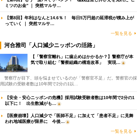
ミツのお金” ｜ 突然マルサ…
【第8回】年利はなんと14.6％！ 毎日5万円超の延滞税が積み上が
っていく ｜ 突然マルサ…
一覧を見る
河合雅司「人口減少ニッポンの活路」
【「警察官離れ」に歯止めはかかるか？】警察庁が本
気で取り組む「警察組織の構造改革」 実現…
警察庁が目下、頭を悩ませているのが「警察官不足」だ。警察官の採
用試験の受験者数は10年間で2分の1以…
【安全・安心ニッポンの危機】採用試験受験者数は10年間で2分の1
以下に！ 出生数減がも…
【医療崩壊】人口減少で「医師不足」に加えて「患者不足」に見舞
われ地域医療が限界に 今後…
一覧を見る