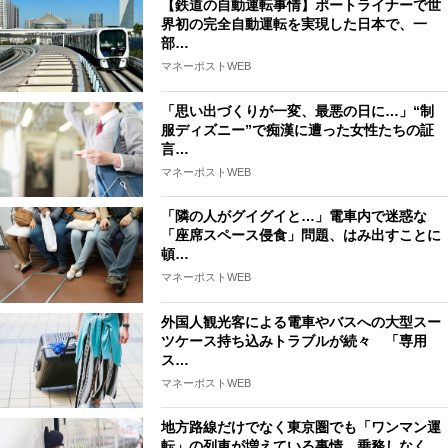
【鉄道の自動運転事情】ポートライナーで世
界初の完全自動運転を実現した日本で、一
部…
マネーポストWEB
「思い出づくりが一変、最悪の日に…」“制
服ディズニー”で痴漢に遭った女性たちの証
言…
マネーポストWEB
「隣の人がグイグイと…」電車内で迷惑な
「座席スペース侵食」問題、はみ出すことに
頓…
マネーポストWEB
外国人観光客による電車やバスへの大型スー
ツケース持ち込みトラブルが続々 「専用
ス…
マネーポストWEB
地方路線だけでなく東京圏でも「ワンマン運
転」の列車が増えている事情 乗務しなく