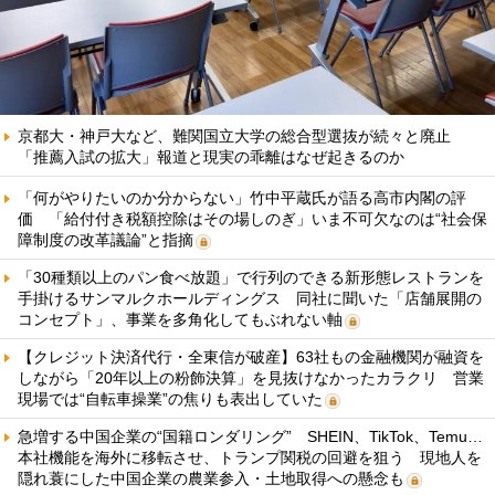
京都大・神戸大など、難関国立大学の総合型選抜が続々と廃止
「推薦入試の拡大」報道と現実の乖離はなぜ起きるのか
「何がやりたいのか分からない」竹中平蔵氏が語る高市内閣の評
価 「給付付き税額控除はその場しのぎ」いま不可欠なのは“社会保
障制度の改革議論”と指摘
「30種類以上のパン食べ放題」で行列のできる新形態レストランを
手掛けるサンマルクホールディングス 同社に聞いた「店舗展開の
コンセプト」、事業を多角化してもぶれない軸
【クレジット決済代行・全東信が破産】63社もの金融機関が融資を
しながら「20年以上の粉飾決算」を見抜けなかったカラクリ 営業
現場では“自転車操業”の焦りも表出していた
急増する中国企業の“国籍ロンダリング” SHEIN、TikTok、Temu…
本社機能を海外に移転させ、トランプ関税の回避を狙う 現地人を
隠れ蓑にした中国企業の農業参入・土地取得への懸念も