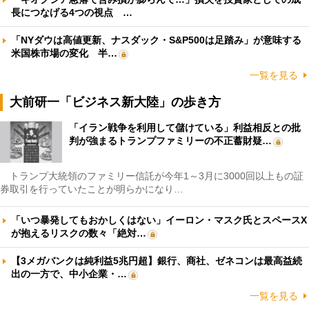
長につなげる4つの視点 …
「NYダウは高値更新、ナスダック・S&P500は足踏み」が意味する
米国株市場の変化 半…
一覧を見る
大前研一「ビジネス新大陸」の歩き方
「イラン戦争を利用して儲けている」利益相反との批
判が強まるトランプファミリーの不正蓄財疑…
トランプ大統領のファミリー信託が今年1～3月に3000回以上もの証
券取引を行っていたことが明らかになり…
「いつ暴発してもおかしくはない」イーロン・マスク氏とスペースX
が抱えるリスクの数々「絶対…
【3メガバンクは純利益5兆円超】銀行、商社、ゼネコンは最高益続
出の一方で、中小企業・…
一覧を見る