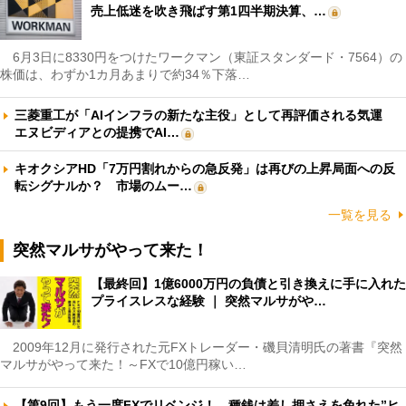
売上低迷を吹き飛ばす第1四半期決算、…
6月3日に8330円をつけたワークマン（東証スタンダード・7564）の
株価は、わずか1カ月あまりで約34％下落…
三菱重工が「AIインフラの新たな主役」として再評価される気運
エヌビディアとの提携でAI…
キオクシアHD「7万円割れからの急反発」は再びの上昇局面への反
転シグナルか？ 市場のムー…
一覧を見る
突然マルサがやって来た！
【最終回】1億6000万円の負債と引き換えに手に入れた
プライスレスな経験 ｜ 突然マルサがや…
2009年12月に発行された元FXトレーダー・磯貝清明氏の著書『突然
マルサがやって来た！～FXで10億円稼い…
【第9回】もう一度FXでリベンジ！ 種銭は差し押さえを免れた”ヒ