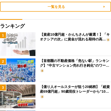
一覧を見る
ランキング
【資産10億円超・かんちさんが厳選！】「キ
1
オクシアの次」に資金が流れる期待の高…
【首都圏の不動産価格「危ない駅」ランキン
2
グ】“中古マンション売れ行き鈍化”のワー…
【億り人オールスターが狙う20銘柄】「総資
3
産69億円超」90歳現役トレーダーから“10…