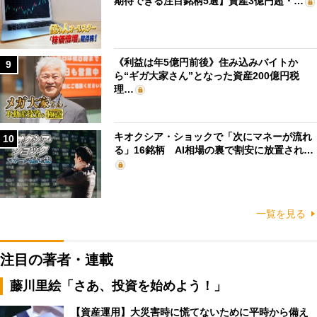
期待できる注目銘柄5選】資産3億円超・…
《利益は年5億円前後》住み込みバイトか
9
ら“ギガ大家さん”となった資産200億円税
理…
キオクシア・ショックで「次にマネーが流れ
10
る」16銘柄 AI相場の裏で割安に放置され…
一覧を見る
注目の著者・連載
藤川里絵「さあ、投資を始めよう！」
【資産運用】大災害時に慌てないために平時から備え