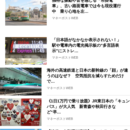
独特な振動や音を感じる「吊掛電
車」、古い路面電車では今も現役運行
中 乗り心地を左…
マネーポストWEB
「日本語がなかなか表示されない！」
駅や電車内の電光掲示板の“多言語表
示”にストレ…
マネーポストWEB
海外の高速鉄道と日本の新幹線の「顔」が違
うのはなぜ？ 空気抵抗を減らすためだけ
で…
マネーポストWEB
《1日1万円で乗り放題》JR東日本の「キュン
パス」が大人気 新青森や秋田行きな
ど“早…
マネーポストWEB