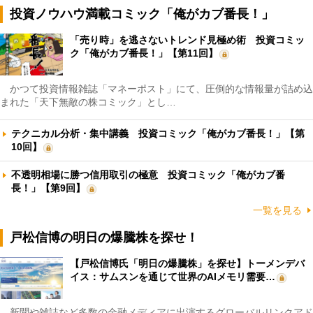
投資ノウハウ満載コミック「俺がカブ番長！」
「売り時」を逃さないトレンド見極め術 投資コミッ
ク「俺がカブ番長！」【第11回】
かつて投資情報雑誌「マネーポスト」にて、圧倒的な情報量が詰め込
まれた「天下無敵の株コミック」とし…
テクニカル分析・集中講義 投資コミック「俺がカブ番長！」【第
10回】
不透明相場に勝つ信用取引の極意 投資コミック「俺がカブ番
長！」【第9回】
一覧を見る
戸松信博の明日の爆騰株を探せ！
【戸松信博氏「明日の爆騰株」を探せ】トーメンデバ
イス：サムスンを通じて世界のAIメモリ需要…
新聞や雑誌など多数の金融メディアに出演するグローバルリンクアド