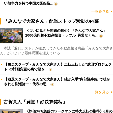
い競争力を持つ中国の医薬品…
一覧を見る
「みんなで大家さん」配当ストップ騒動の内幕
《ついに見えた問題の核心》「みんなで大家さん」
2000億円超不動産投資トラブル“異常なくら…
本誌『週刊ポスト』が追及してきた不動産投資商品「みんなで大家さ
ん」がいよいよ最終局面を迎えている…
【独走スクープ・みんなで大家さん】二転三転した“成田プロジェク
ト”の計画変更の裏で起き…
【追及スクープ・みんなで大家さん】独占入手“内部議事録”で明か
される柳瀬健一・代表の思…
一覧を見る
古賀真人「発掘！好決算銘柄」
《株価34％急落のワークマンに特大反転の期待》6月の