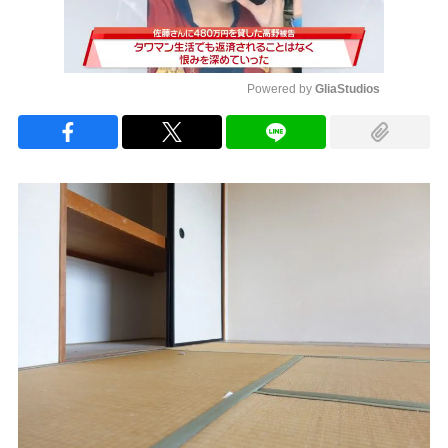
Powered by 
GliaStudios
Mute