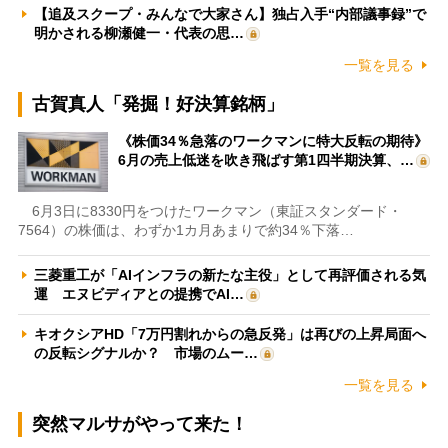
【追及スクープ・みんなで大家さん】独占入手“内部議事録”で
明かされる柳瀬健一・代表の思…
一覧を見る
古賀真人「発掘！好決算銘柄」
《株価34％急落のワークマンに特大反転の期待》
6月の売上低迷を吹き飛ばす第1四半期決算、…
6月3日に8330円をつけたワークマン（東証スタンダード・
7564）の株価は、わずか1カ月あまりで約34％下落…
三菱重工が「AIインフラの新たな主役」として再評価される気
運 エヌビディアとの提携でAI…
キオクシアHD「7万円割れからの急反発」は再びの上昇局面へ
の反転シグナルか？ 市場のムー…
一覧を見る
突然マルサがやって来た！