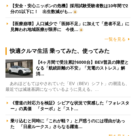
【安全・安心ニッポンの危機】採用試験受験者数は10年間で2
分の1以下に！ 出生数減がも…
【医療崩壊】人口減少で「医師不足」に加えて「患者不足」に
見舞われ地域医療が限界に 今後…
一覧を見る
快適クルマ生活 乗ってみた、使ってみた
【4ヶ月間で受注累計6000台】BEV普及の障壁と
なる「航続距離の不安」「充電のストレス」解
消…
あれほどもてはやされていた「EV（BEV）シフト」の潮流も、
最近では減速基調になっているように見える。…
《雪道の対応力を検証》シビアな状況で実感した「フォレスタ
ー」の真価 「ターボ」と「スト…
乗り込むと同時に「これが軽？」と戸惑うのには理由があっ
た 「日産ルークス」さらなる躍進…