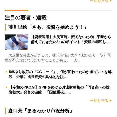
一覧を見る
注目の著者・連載
藤川里絵「さあ、投資を始めよう！」
【資産運用】大災害時に慌てないために平時から
備えておきたい3つのポイント「資産の棚卸し…
大規模な災害が起きると、株式市場が大きく動いたり、取引環
境が不安定になったりすることがある。一方…
5年ぶり改訂の「CGコード」、何が変わったのかポイントを解
説 企業に成長投資の具体的な説…
【令和のPKOか】GPIFをめぐる片山財務相の「円資産への投
資拡大」発言の波紋 「国債重視」…
一覧を見る
森口亮「まるわかり市況分析」