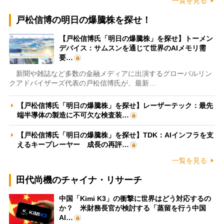
一覧を見る
戸松信博の明日の爆騰株を探せ！
【戸松信博氏「明日の爆騰株」を探せ】トーメン
デバイス：サムスンを通じて世界のAIメモリ需
要…
新聞や雑誌など多数の金融メディアに出演するグローバルリン
クアドバイザーズ代表の戸松信博氏が、最新…
【戸松信博氏「明日の爆騰株」を探せ】レーザーテック：最先
端半導体の製造に不可欠な検査装…
【戸松信博氏「明日の爆騰株」を探せ】TDK：AIインフラを支
えるキープレーヤー 成長の再評…
一覧を見る
田代尚機のチャイナ・リサーチ
中国「Kimi K3」の衝撃に世界はどう対応するの
か？ 米財務長官が検討する「蒸留を行う中国
AI…