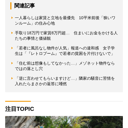
関連記事
一人暮らしは家賃と立地を最優先 10平米前後「狭いワ
ンルーム」の住み心地
手取り18万円で家賃8万円超… 住まいにお金をかける人
たちの事情と価値観
「若者に風呂なし物件が人気」報道への違和感 女子学
生は「『レトロブーム』で若者の貧困を片付けないで」
「住む前は想像もしてなかった…」メゾネット物件なら
ではの落とし穴
「逆に言わせてもらいますけど…」隣家の騒音に苦情を
入れたらまさかの返答に唖然
注目TOPIC