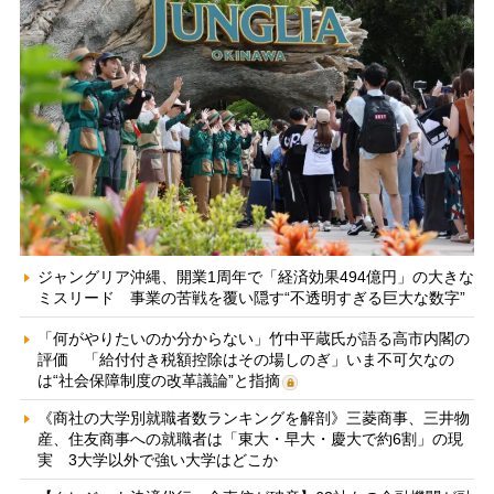
ジャングリア沖縄、開業1周年で「経済効果494億円」の大きな
ミスリード 事業の苦戦を覆い隠す“不透明すぎる巨大な数字”
「何がやりたいのか分からない」竹中平蔵氏が語る高市内閣の
評価 「給付付き税額控除はその場しのぎ」いま不可欠なの
は“社会保障制度の改革議論”と指摘
《商社の大学別就職者数ランキングを解剖》三菱商事、三井物
産、住友商事への就職者は「東大・早大・慶大で約6割」の現
実 3大学以外で強い大学はどこか