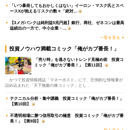
「いつ暴発してもおかしくはない」イーロン・マスク氏とスペ
ースXが抱えるリスクの数々「絶対…
【3メガバンクは純利益5兆円超】銀行、商社、ゼネコンは最高
益続出の一方で、中小企業・…
一覧を見る
投資ノウハウ満載コミック「俺がカブ番長！」
「売り時」を逃さないトレンド見極め術 投資コ
ミック「俺がカブ番長！」【第11回】
かつて投資情報雑誌「マネーポスト」にて、圧倒的な情報量が
詰め込まれた「天下無敵の株コミック」とし…
テクニカル分析・集中講義 投資コミック「俺がカブ番長！」
【第10回】
不透明相場に勝つ信用取引の極意 投資コミック「俺がカブ番
長！」【第9回】