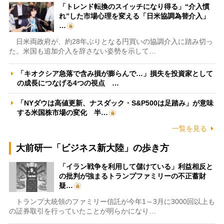
「トレンド転換のスイッチになり得る」“介入慣
れ”した市場心理を変える「日米協調為替介入」
…
日米両政府が、約28年ぶりとなる円買いの協調介入に踏み切っ
た。米国も追加介入を辞さない姿勢を示して…
「キオクシア急落で含み損が膨らんで…」損失を投資家として
の成長につなげる4つの視点 …
「NYダウは高値更新、ナスダック・S&P500は足踏み」が意味
する米国株市場の変化 半…
一覧を見る
大前研一「ビジネス新大陸」の歩き方
「イラン戦争を利用して儲けている」利益相反と
の批判が強まるトランプファミリーの不正蓄財
疑…
トランプ大統領のファミリー信託が今年1～3月に3000回以上も
の証券取引を行っていたことが明らかになり…