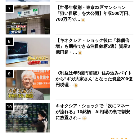
【世帯年収別・東京23区マンション
7
「狙い目駅」を大公開】年収500万円、
700万円で…
【キオクシア・ショック後に「株価倍
8
増」も期待できる注目銘柄5選】資産3
億円超・…
《利益は年5億円前後》住み込みバイト
9
から“ギガ大家さん”となった資産200億
円税理…
キオクシア・ショックで「次にマネー
10
が流れる」16銘柄 AI相場の裏で割安
に放置され…