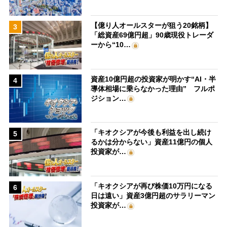
【億り人オールスターが狙う20銘柄】
3
「総資産69億円超」90歳現役トレーダ
ーから“10…
資産10億円超の投資家が明かす“AI・半
4
導体相場に乗らなかった理由” フルポ
ジション…
「キオクシアが今後も利益を出し続け
5
るかは分からない」資産11億円の個人
投資家が…
「キオクシアが再び株価10万円になる
6
日は遠い」資産3億円超のサラリーマン
投資家が…