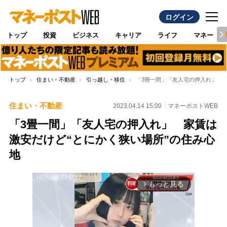
ログイン
トップ
投資
ビジネス
キャリア
ライフ
マネー
トップ
住まい・不動産
引っ越し・移住
「3畳一間」「友人宅の押入れ」 家
住まい・不動産
2023.04.14 15:00
マネーポストWEB
「3畳一間」「友人宅の押入れ」 家賃は
激安だけど“とにかく狭い場所”の住み心
地
もっと見る
arrow_forward_ios