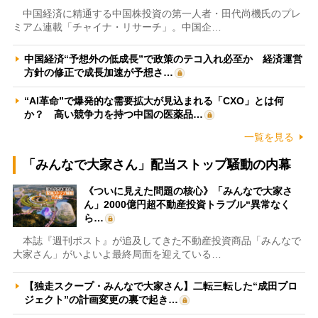
中国経済に精通する中国株投資の第一人者・田代尚機氏のプレ
ミアム連載「チャイナ・リサーチ」。中国企…
中国経済“予想外の低成長”で政策のテコ入れ必至か 経済運営
方針の修正で成長加速が予想さ…
“AI革命”で爆発的な需要拡大が見込まれる「CXO」とは何
か？ 高い競争力を持つ中国の医薬品…
一覧を見る
「みんなで大家さん」配当ストップ騒動の内幕
《ついに見えた問題の核心》「みんなで大家さ
ん」2000億円超不動産投資トラブル“異常なく
ら…
本誌『週刊ポスト』が追及してきた不動産投資商品「みんなで
大家さん」がいよいよ最終局面を迎えている…
【独走スクープ・みんなで大家さん】二転三転した“成田プロ
ジェクト”の計画変更の裏で起き…