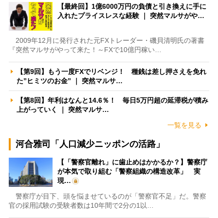
【最終回】1億6000万円の負債と引き換えに手に
入れたプライスレスな経験 ｜ 突然マルサがや…
2009年12月に発行された元FXトレーダー・磯貝清明氏の著書
『突然マルサがやって来た！～FXで10億円稼い…
【第9回】もう一度FXでリベンジ！ 種銭は差し押さえを免れ
た”ヒミツのお金” ｜ 突然マルサ…
【第8回】年利はなんと14.6％！ 毎日5万円超の延滞税が積み
上がっていく ｜ 突然マルサ…
一覧を見る
河合雅司「人口減少ニッポンの活路」
【「警察官離れ」に歯止めはかかるか？】警察庁
が本気で取り組む「警察組織の構造改革」 実
現…
警察庁が目下、頭を悩ませているのが「警察官不足」だ。警察
官の採用試験の受験者数は10年間で2分の1以…