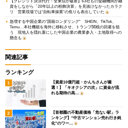
【クレジット決済代行・全東信が破産】63社もの金融機関が融
資をしながら「20年以上の粉飾決算」を見抜けなかったカラク
リ 営業現場では“自転車操業”の焦りも表出していた
急増する中国企業の“国籍ロンダリング” SHEIN、TikTok、
Temu…本社機能を海外に移転させ、トランプ関税の回避を狙
う 現地人を隠れ蓑にした中国企業の農業参入・土地取得への
懸念も
関連記事
ランキング
【資産10億円超・かんちさんが厳
1
選！】「キオクシアの次」に資金が流
れる期待の高…
【首都圏の不動産価格「危ない駅」ラ
2
ンキング】“中古マンション売れ行き鈍
化”のワー…