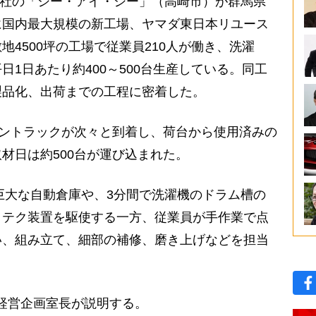
会社の「シー・アイ・シー」（高崎市）が群馬県
に国内最大規模の新工場、ヤマダ東日本リユース
4500坪の工場で従業員210人が働き、洗濯
1日あたり約400～500台生産している。同工
製品化、出荷までの工程に密着した。
トントラックが次々と到着し、荷台から使用済みの
材日は約500台が運び込まれた。
巨大な自動倉庫や、3分間で洗濯機のドラム槽の
イテク装置を駆使する一方、従業員が手作業で点
い、組み立て、細部の補修、磨き上げなどを担当
経営企画室長が説明する。