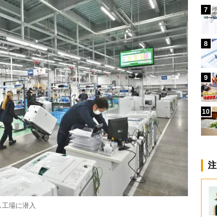
7
8
9
10
注
ス工場に潜入