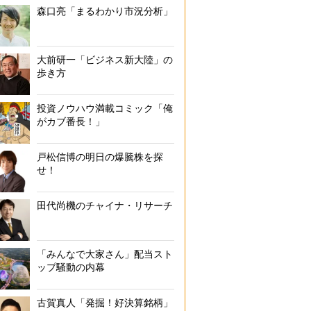
森口亮「まるわかり市況分析」
大前研一「ビジネス新大陸」の
歩き方
投資ノウハウ満載コミック「俺
がカブ番長！」
戸松信博の明日の爆騰株を探
せ！
田代尚機のチャイナ・リサーチ
「みんなで大家さん」配当スト
ップ騒動の内幕
古賀真人「発掘！好決算銘柄」