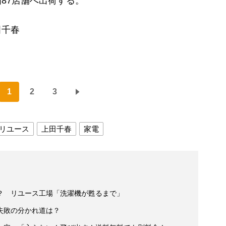
87店舗へ出荷する。
田千春
1
2
3
リユース
上田千春
家電
？ リユース工場「洗濯機が甦るまで」
失敗の分かれ道は？