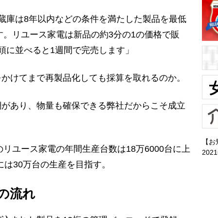
蔵庫は8年以内などの条件を満たした製品を最低
ます。リユース家電は新品の約3分の1の価格で販
頭に並べると1週間で完売します」
かけてまで再製品化しても採算を取れるのか。
網があり、物量も確保できる弊社だからこそ成立
【お
リユース家電の年間生産台数は18万6000台に上
202
度には30万台の生産を目指す。
の流れ