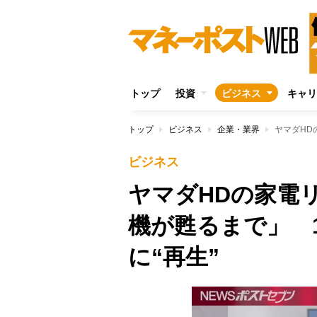
トップ
投資
ビジネス
キャリ
トップ
ビジネス
企業・業界
ビジネス
ヤマダHDの家電
機が甦るまで」 1
に“再生”