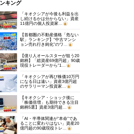
ンキング
「キオクシアが今後も利益を出
し続けるかは分からない」資産
11億円の個人投資家…
【首都圏の不動産価格「危ない
駅」ランキング】“中古マンシ
ョン売れ行き鈍化”のワ…
【億り人オールスターが狙う20
銘柄】「総資産69億円超」90歳
現役トレーダーから“1…
「キオクシアが再び株価10万円
になる日は遠い」資産3億円超
のサラリーマン投資家…
【キオクシア・ショック後に
「株価倍増」も期待できる注目
銘柄5選】資産3億円超…
「AI・半導体関連が“本命”であ
ることに変わりはない」資産20
億円超の90歳現役トレ…