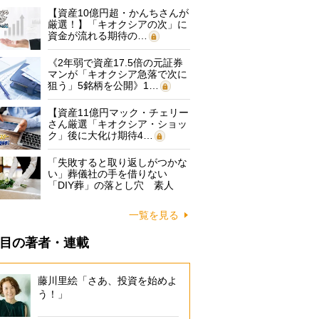
【資産10億円超・かんちさんが
厳選！】「キオクシアの次」に
資金が流れる期待の…
《2年弱で資産17.5倍の元証券
マンが「キオクシア急落で次に
狙う」5銘柄を公開》1…
【資産11億円マック・チェリー
さん厳選「キオクシア・ショッ
ク」後に大化け期待4…
「失敗すると取り返しがつかな
い」葬儀社の手を借りない
「DIY葬」の落とし穴 素人
に…
一覧を見る
目の著者・連載
藤川里絵「さあ、投資を始めよ
う！」