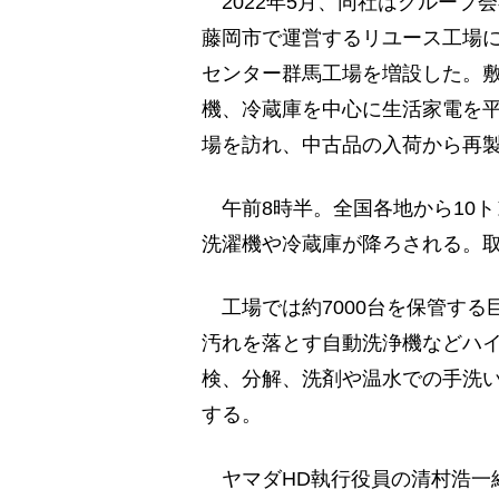
2022年5月、同社はグループ
藤岡市で運営するリユース工場
センター群馬工場を増設した。敷地
機、冷蔵庫を中心に生活家電を平日
場を訪れ、中古品の入荷から再
午前8時半。全国各地から10
洗濯機や冷蔵庫が降ろされる。取
工場では約7000台を保管する
汚れを落とす自動洗浄機などハ
検、分解、洗剤や温水での手洗
する。
ヤマダHD執行役員の清村浩一