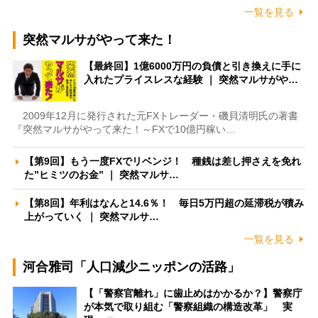
一覧を見る
突然マルサがやって来た！
【最終回】1億6000万円の負債と引き換えに手に
入れたプライスレスな経験 ｜ 突然マルサがや…
2009年12月に発行された元FXトレーダー・磯貝清明氏の著書
『突然マルサがやって来た！～FXで10億円稼い…
【第9回】もう一度FXでリベンジ！ 種銭は差し押さえを免れ
た”ヒミツのお金” ｜ 突然マルサ…
【第8回】年利はなんと14.6％！ 毎日5万円超の延滞税が積み
上がっていく ｜ 突然マルサ…
一覧を見る
河合雅司「人口減少ニッポンの活路」
【「警察官離れ」に歯止めはかかるか？】警察庁
が本気で取り組む「警察組織の構造改革」 実