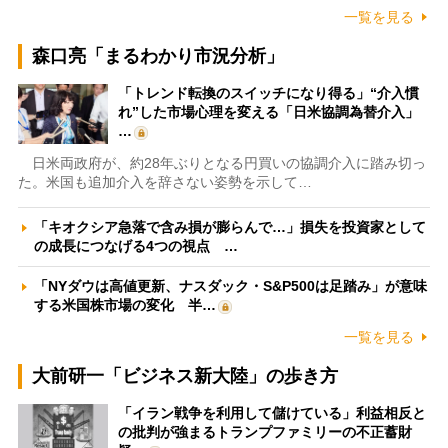
一覧を見る
森口亮「まるわかり市況分析」
「トレンド転換のスイッチになり得る」“介入慣
れ”した市場心理を変える「日米協調為替介入」
…
日米両政府が、約28年ぶりとなる円買いの協調介入に踏み切っ
た。米国も追加介入を辞さない姿勢を示して…
「キオクシア急落で含み損が膨らんで…」損失を投資家として
の成長につなげる4つの視点 …
「NYダウは高値更新、ナスダック・S&P500は足踏み」が意味
する米国株市場の変化 半…
一覧を見る
大前研一「ビジネス新大陸」の歩き方
「イラン戦争を利用して儲けている」利益相反と
の批判が強まるトランプファミリーの不正蓄財