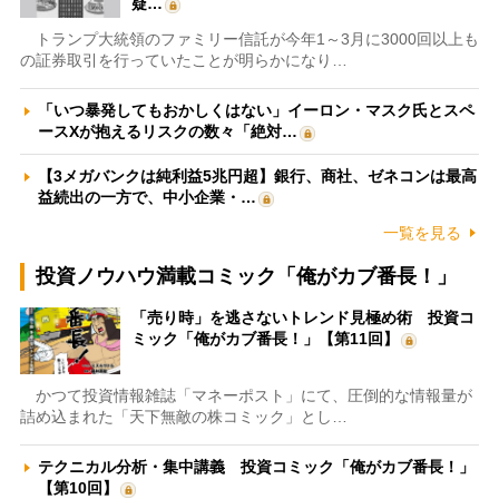
疑…
トランプ大統領のファミリー信託が今年1～3月に3000回以上も
の証券取引を行っていたことが明らかになり…
「いつ暴発してもおかしくはない」イーロン・マスク氏とスペ
ースXが抱えるリスクの数々「絶対…
【3メガバンクは純利益5兆円超】銀行、商社、ゼネコンは最高
益続出の一方で、中小企業・…
一覧を見る
投資ノウハウ満載コミック「俺がカブ番長！」
「売り時」を逃さないトレンド見極め術 投資コ
ミック「俺がカブ番長！」【第11回】
かつて投資情報雑誌「マネーポスト」にて、圧倒的な情報量が
詰め込まれた「天下無敵の株コミック」とし…
テクニカル分析・集中講義 投資コミック「俺がカブ番長！」
【第10回】