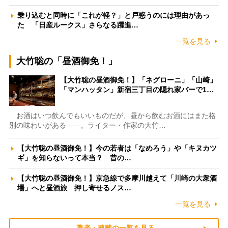
乗り込むと同時に「これが軽？」と戸惑うのには理由があっ
た 「日産ルークス」さらなる躍進…
一覧を見る
大竹聡の「昼酒御免！」
【大竹聡の昼酒御免！】「ネグローニ」「山崎」
「マンハッタン」新宿三丁目の隠れ家バーで1…
お酒はいつ飲んでもいいものだが、昼から飲むお酒にはまた格
別の味わいがある――。ライター・作家の大竹…
【大竹聡の昼酒御免！】今の若者は「なめろう」や「キヌカツ
ギ」を知らないって本当？ 昔の…
【大竹聡の昼酒御免！】京急線で多摩川越えて「川崎の大衆酒
場」へと昼酒旅 押し寄せるノス…
一覧を見る
著者・連載の一覧を見る