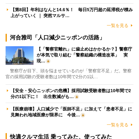
【第8回】年利はなんと14.6％！ 毎日5万円超の延滞税が積み
上がっていく ｜ 突然マルサ…
一覧を見る
河合雅司「人口減少ニッポンの活路」
【「警察官離れ」に歯止めはかかるか？】警察庁
が本気で取り組む「警察組織の構造改革」 実
現…
警察庁が目下、頭を悩ませているのが「警察官不足」だ。警察
官の採用試験の受験者数は10年間で2分の1以…
【安全・安心ニッポンの危機】採用試験受験者数は10年間で2
分の1以下に！ 出生数減がも…
【医療崩壊】人口減少で「医師不足」に加えて「患者不足」に
見舞われ地域医療が限界に 今後…
一覧を見る
快適クルマ生活 乗ってみた、使ってみた