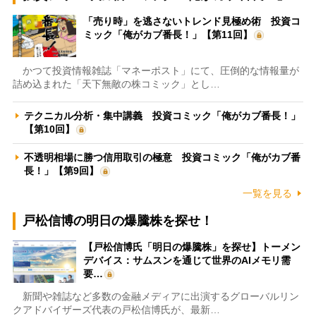
「売り時」を逃さないトレンド見極め術 投資コ
ミック「俺がカブ番長！」【第11回】
かつて投資情報雑誌「マネーポスト」にて、圧倒的な情報量が
詰め込まれた「天下無敵の株コミック」とし…
テクニカル分析・集中講義 投資コミック「俺がカブ番長！」
【第10回】
不透明相場に勝つ信用取引の極意 投資コミック「俺がカブ番
長！」【第9回】
一覧を見る
戸松信博の明日の爆騰株を探せ！
【戸松信博氏「明日の爆騰株」を探せ】トーメン
デバイス：サムスンを通じて世界のAIメモリ需
要…
新聞や雑誌など多数の金融メディアに出演するグローバルリン
クアドバイザーズ代表の戸松信博氏が、最新…