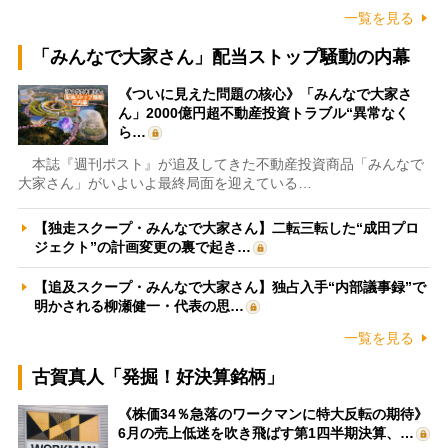
一覧を見る
「みんなで大家さん」配当ストップ騒動の内幕
《ついに見えた問題の核心》「みんなで大家さ
ん」2000億円超不動産投資トラブル“異常なく
ら…
本誌『週刊ポスト』が追及してきた不動産投資商品「みんなで
大家さん」がいよいよ最終局面を迎えている…
【独走スクープ・みんなで大家さん】二転三転した“成田プロ
ジェクト”の計画変更の裏で起き…
【追及スクープ・みんなで大家さん】独占入手“内部議事録”で
明かされる柳瀬健一・代表の思…
一覧を見る
古賀真人「発掘！好決算銘柄」
《株価34％急落のワークマンに特大反転の期待》
6月の売上低迷を吹き飛ばす第1四半期決算、…