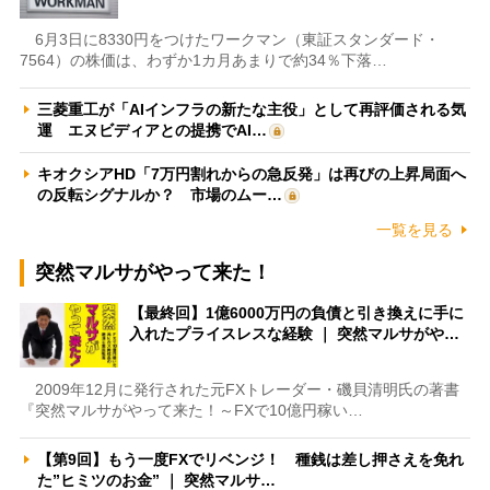
6月3日に8330円をつけたワークマン（東証スタンダード・
7564）の株価は、わずか1カ月あまりで約34％下落…
三菱重工が「AIインフラの新たな主役」として再評価される気
運 エヌビディアとの提携でAI…
キオクシアHD「7万円割れからの急反発」は再びの上昇局面へ
の反転シグナルか？ 市場のムー…
一覧を見る
突然マルサがやって来た！
【最終回】1億6000万円の負債と引き換えに手に
入れたプライスレスな経験 ｜ 突然マルサがや…
2009年12月に発行された元FXトレーダー・磯貝清明氏の著書
『突然マルサがやって来た！～FXで10億円稼い…
【第9回】もう一度FXでリベンジ！ 種銭は差し押さえを免れ
た”ヒミツのお金” ｜ 突然マルサ…