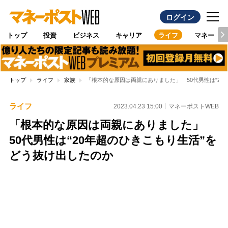
ログイン
トップ
投資
ビジネス
キャリア
ライフ
マネー
トップ
ライフ
家族
「根本的な原因は両親にありました」 50代男性は“20
ライフ
2023.04.23 15:00
マネーポストWEB
「根本的な原因は両親にありました」
50代男性は“20年超のひきこもり生活”を
どう抜け出したのか
Loaded
:
97.10%
/
Unmute