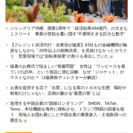
ジャングリア沖縄、開業1周年で「経済効果494億円」の大きな
ミスリード 事業の苦戦を覆い隠す“不透明すぎる巨大な数字”
【クレジット決済代行・全東信が破産】63社もの金融機関が融
資をしながら「20年以上の粉飾決算」を見抜けなかったカラク
リ 営業現場では“自転車操業”の焦りも表出していた
猛暑のお葬式で悩ましい“喪服問題” 女性は「ワンピースを着
ていけばOK」という俗説に潜む誤解、なぜ「ジャケット」が
マストなのか？《1級葬祭ディレクターが解説》
お酒を提供する店で「出禁」になる客のトホホな生態 嘔吐や
粗相だけじゃない、店側が嫌がる“最悪の客”とは
急増する中国企業の“国籍ロンダリング” SHEIN、TikTok、
Temu…本社機能を海外に移転させ、トランプ関税の回避を狙
う 現地人を隠れ蓑にした中国企業の農業参入・土地取得への
懸念も