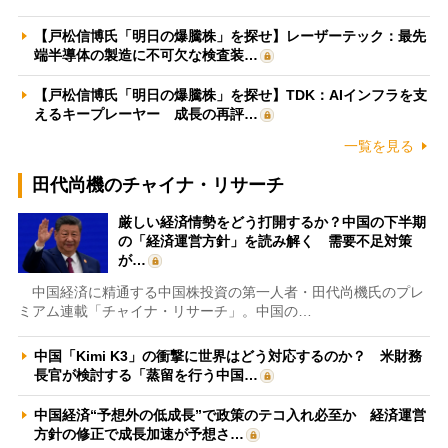
【戸松信博氏「明日の爆騰株」を探せ】レーザーテック：最先
端半導体の製造に不可欠な検査装…
【戸松信博氏「明日の爆騰株」を探せ】TDK：AIインフラを支
えるキープレーヤー 成長の再評…
一覧を見る
田代尚機のチャイナ・リサーチ
厳しい経済情勢をどう打開するか？中国の下半期
の「経済運営方針」を読み解く 需要不足対策
が…
中国経済に精通する中国株投資の第一人者・田代尚機氏のプレ
ミアム連載「チャイナ・リサーチ」。中国の…
中国「Kimi K3」の衝撃に世界はどう対応するのか？ 米財務
長官が検討する「蒸留を行う中国…
中国経済“予想外の低成長”で政策のテコ入れ必至か 経済運営
方針の修正で成長加速が予想さ…