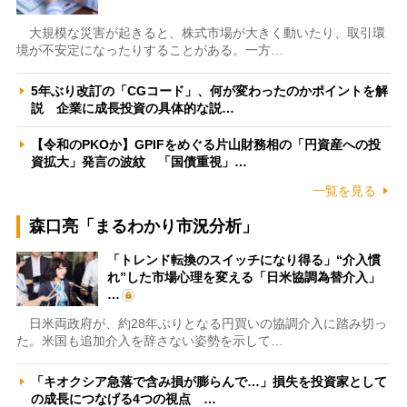
大規模な災害が起きると、株式市場が大きく動いたり、取引環
境が不安定になったりすることがある。一方…
5年ぶり改訂の「CGコード」、何が変わったのかポイントを解
説 企業に成長投資の具体的な説…
【令和のPKOか】GPIFをめぐる片山財務相の「円資産への投
資拡大」発言の波紋 「国債重視」…
一覧を見る
森口亮「まるわかり市況分析」
「トレンド転換のスイッチになり得る」“介入慣
れ”した市場心理を変える「日米協調為替介入」
…
日米両政府が、約28年ぶりとなる円買いの協調介入に踏み切っ
た。米国も追加介入を辞さない姿勢を示して…
「キオクシア急落で含み損が膨らんで…」損失を投資家として
の成長につなげる4つの視点 …