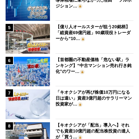
ジション…
【億り人オールスターが狙う20銘柄】
5
「総資産69億円超」90歳現役トレーダ
ーから“10…
【首都圏の不動産価格「危ない駅」ラ
6
ンキング】“中古マンション売れ行き鈍
化”のワー…
「キオクシアが再び株価10万円になる
7
日は遠い」資産3億円超のサラリーマン
投資家が…
【キオクシアが「配当」導入へ】それ
8
でも資産10億円超の配当株投資の達人
が「買う…