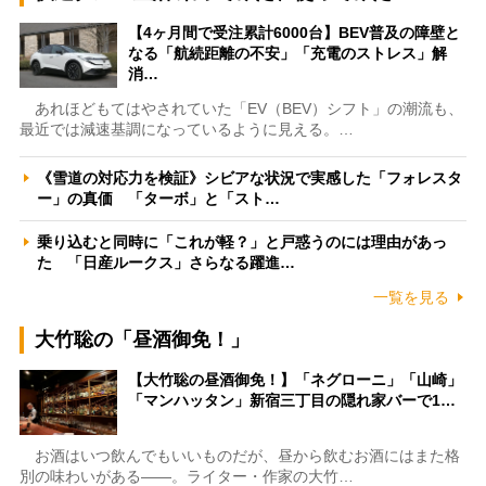
【4ヶ月間で受注累計6000台】BEV普及の障壁と
なる「航続距離の不安」「充電のストレス」解
消…
あれほどもてはやされていた「EV（BEV）シフト」の潮流も、
最近では減速基調になっているように見える。…
《雪道の対応力を検証》シビアな状況で実感した「フォレスタ
ー」の真価 「ターボ」と「スト…
乗り込むと同時に「これが軽？」と戸惑うのには理由があっ
た 「日産ルークス」さらなる躍進…
一覧を見る
大竹聡の「昼酒御免！」
【大竹聡の昼酒御免！】「ネグローニ」「山崎」
「マンハッタン」新宿三丁目の隠れ家バーで1…
お酒はいつ飲んでもいいものだが、昼から飲むお酒にはまた格
別の味わいがある――。ライター・作家の大竹…