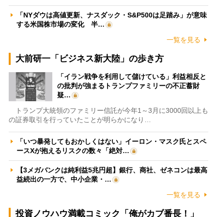
「NYダウは高値更新、ナスダック・S&P500は足踏み」が意味
する米国株市場の変化 半…
一覧を見る
大前研一「ビジネス新大陸」の歩き方
「イラン戦争を利用して儲けている」利益相反と
の批判が強まるトランプファミリーの不正蓄財
疑…
トランプ大統領のファミリー信託が今年1～3月に3000回以上も
の証券取引を行っていたことが明らかになり…
「いつ暴発してもおかしくはない」イーロン・マスク氏とスペ
ースXが抱えるリスクの数々「絶対…
【3メガバンクは純利益5兆円超】銀行、商社、ゼネコンは最高
益続出の一方で、中小企業・…
一覧を見る
投資ノウハウ満載コミック「俺がカブ番長！」