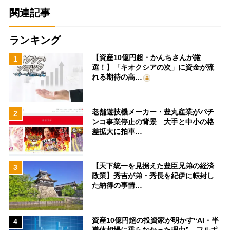
関連記事
ランキング
【資産10億円超・かんちさんが厳
1
選！】「キオクシアの次」に資金が流
れる期待の高…
老舗遊技機メーカー・豊丸産業がパチ
2
ンコ事業停止の背景 大手と中小の格
差拡大に拍車…
【天下統一を見据えた豊臣兄弟の経済
3
政策】秀吉が弟・秀長を紀伊に転封し
た納得の事情…
資産10億円超の投資家が明かす“AI・半
4
導体相場に乗らなかった理由” フルポ