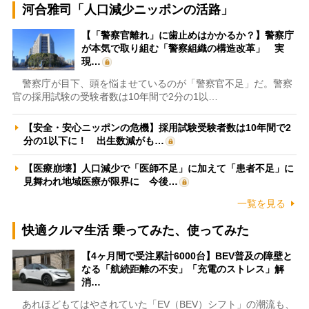
河合雅司「人口減少ニッポンの活路」
【「警察官離れ」に歯止めはかかるか？】警察庁
が本気で取り組む「警察組織の構造改革」 実
現…
警察庁が目下、頭を悩ませているのが「警察官不足」だ。警察
官の採用試験の受験者数は10年間で2分の1以…
【安全・安心ニッポンの危機】採用試験受験者数は10年間で2
分の1以下に！ 出生数減がも…
【医療崩壊】人口減少で「医師不足」に加えて「患者不足」に
見舞われ地域医療が限界に 今後…
一覧を見る
快適クルマ生活 乗ってみた、使ってみた
【4ヶ月間で受注累計6000台】BEV普及の障壁と
なる「航続距離の不安」「充電のストレス」解
消…
あれほどもてはやされていた「EV（BEV）シフト」の潮流も、