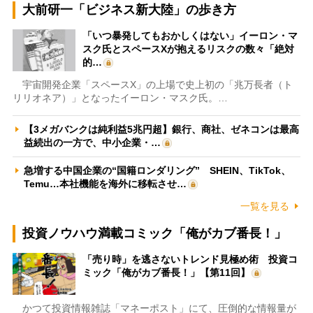
大前研一「ビジネス新大陸」の歩き方
「いつ暴発してもおかしくはない」イーロン・マ
スク氏とスペースXが抱えるリスクの数々「絶対
的…
宇宙開発企業「スペースX」の上場で史上初の「兆万長者（ト
リリオネア）」となったイーロン・マスク氏。…
【3メガバンクは純利益5兆円超】銀行、商社、ゼネコンは最高
益続出の一方で、中小企業・…
急増する中国企業の“国籍ロンダリング” SHEIN、TikTok、
Temu…本社機能を海外に移転させ…
一覧を見る
投資ノウハウ満載コミック「俺がカブ番長！」
「売り時」を逃さないトレンド見極め術 投資コ
ミック「俺がカブ番長！」【第11回】
かつて投資情報雑誌「マネーポスト」にて、圧倒的な情報量が