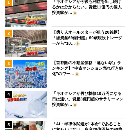
「キオクシアが今後も利益を出し続け
1
るかは分からない」資産11億円の個人
投資家が…
【億り人オールスターが狙う20銘柄】
2
「総資産69億円超」90歳現役トレーダ
ーから“10…
【首都圏の不動産価格「危ない駅」ラ
3
ンキング】“中古マンション売れ行き鈍
化”のワー…
「キオクシアが再び株価10万円になる
4
日は遠い」資産3億円超のサラリーマン
投資家が…
「AI・半導体関連が“本命”であること
5
に変わりはない」資産20億円超の90歳