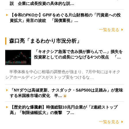
説 企業に成長投資の具体的な説…
【令和のPKOか】GPIFをめぐる片山財務相の「円資産への投
資拡大」発言の波紋 「国債重視」…
一覧を見る
森口亮「まるわかり市況分析」
「キオクシア急落で含み損が膨らんで…」損失を
投資家としての成長につなげる4つの視点 「…
半導体株を中心に相場の調整色が強まり、7月中旬にはキオク
シアホールディングスがストップ安をつけるな…
「NYダウは高値更新、ナスダック・S&P500は足踏み」が意味
する米国株市場の変化 半…
【歴史的な爆騰劇】時価総額10兆円企業が「2連続ストップ
高」「制限値幅拡大」の衝撃 フ…
一覧を見る