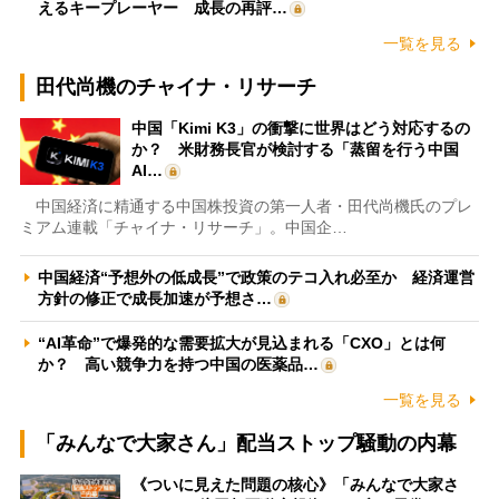
えるキープレーヤー 成長の再評…
一覧を見る
田代尚機のチャイナ・リサーチ
中国「Kimi K3」の衝撃に世界はどう対応するの
か？ 米財務長官が検討する「蒸留を行う中国
AI…
中国経済に精通する中国株投資の第一人者・田代尚機氏のプレ
ミアム連載「チャイナ・リサーチ」。中国企…
中国経済“予想外の低成長”で政策のテコ入れ必至か 経済運営
方針の修正で成長加速が予想さ…
“AI革命”で爆発的な需要拡大が見込まれる「CXO」とは何
か？ 高い競争力を持つ中国の医薬品…
一覧を見る
「みんなで大家さん」配当ストップ騒動の内幕
《ついに見えた問題の核心》「みんなで大家さ