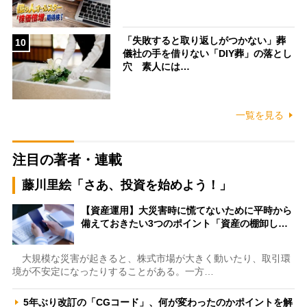
「失敗すると取り返しがつかない」葬
10
儀社の手を借りない「DIY葬」の落とし
穴 素人には…
一覧を見る
注目の著者・連載
藤川里絵「さあ、投資を始めよう！」
【資産運用】大災害時に慌てないために平時から
備えておきたい3つのポイント「資産の棚卸し…
大規模な災害が起きると、株式市場が大きく動いたり、取引環
境が不安定になったりすることがある。一方…
5年ぶり改訂の「CGコード」、何が変わったのかポイントを解