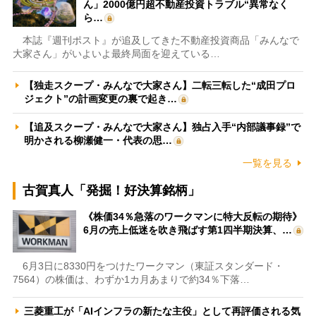
ん」2000億円超不動産投資トラブル“異常なく
ら…
本誌『週刊ポスト』が追及してきた不動産投資商品「みんなで
大家さん」がいよいよ最終局面を迎えている…
【独走スクープ・みんなで大家さん】二転三転した“成田プロ
ジェクト”の計画変更の裏で起き…
【追及スクープ・みんなで大家さん】独占入手“内部議事録”で
明かされる柳瀬健一・代表の思…
一覧を見る
古賀真人「発掘！好決算銘柄」
《株価34％急落のワークマンに特大反転の期待》
6月の売上低迷を吹き飛ばす第1四半期決算、…
6月3日に8330円をつけたワークマン（東証スタンダード・
7564）の株価は、わずか1カ月あまりで約34％下落…
三菱重工が「AIインフラの新たな主役」として再評価される気