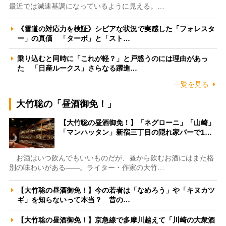
最近では減速基調になっているように見える。…
《雪道の対応力を検証》シビアな状況で実感した「フォレスタ
ー」の真価 「ターボ」と「スト…
乗り込むと同時に「これが軽？」と戸惑うのには理由があっ
た 「日産ルークス」さらなる躍進…
一覧を見る
大竹聡の「昼酒御免！」
【大竹聡の昼酒御免！】「ネグローニ」「山崎」
「マンハッタン」新宿三丁目の隠れ家バーで1…
お酒はいつ飲んでもいいものだが、昼から飲むお酒にはまた格
別の味わいがある――。ライター・作家の大竹…
【大竹聡の昼酒御免！】今の若者は「なめろう」や「キヌカツ
ギ」を知らないって本当？ 昔の…
【大竹聡の昼酒御免！】京急線で多摩川越えて「川崎の大衆酒