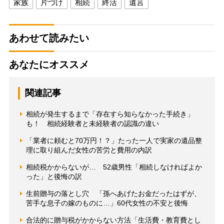
家族
片づけ
相続
終活
遺言
あわせて読みたい
あなたにオススメ
関連記事
相続が発生するまで「存在すら知らなかった手続き」
も！ 相続経験者と未経験者の認識の違い
「業者に頼むと70万円！？」たった一人で実家の遺品整
理に取り組んだ女性の苦労と費用の内訳
相続税かからないが… 52歳男性「相続しなければよか
った」と後悔の訳
生前贈与の落とし穴 「孫へあげたお金だったはずが、
苦手な息子の嫁のものに…」60代女性の不安と後悔
合法的に贈与税がかからない方法「生活費・教育費とし