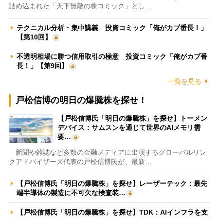
詰め込まれた「天下無敵の株コミック」とし…
テクニカル分析・集中講義 投資コミック「俺がカブ番長！」
【第10回】
不透明相場に勝つ信用取引の極意 投資コミック「俺がカブ番
長！」【第9回】
一覧を見る
戸松信博の明日の爆騰株を探せ！
【戸松信博氏「明日の爆騰株」を探せ】トーメン
デバイス：サムスンを通じて世界のAIメモリ需
要…
新聞や雑誌など多数の金融メディアに出演するグローバルリン
クアドバイザーズ代表の戸松信博氏が、最新…
【戸松信博氏「明日の爆騰株」を探せ】レーザーテック：最先
端半導体の製造に不可欠な検査装…
【戸松信博氏「明日の爆騰株」を探せ】TDK：AIインフラを支