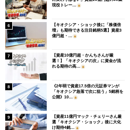
現役トレー…
【キオクシア・ショック後に「株価倍
6
増」も期待できる注目銘柄5選】資産3
億円超・…
【資産10億円超・かんちさんが厳
7
選！】「キオクシアの次」に資金が流
れる期待の高…
《2年弱で資産17.5倍の元証券マンが
8
「キオクシア急落で次に狙う」5銘柄を
公開》10…
【資産11億円マック・チェリーさん厳
9
選「キオクシア・ショック」後に大化
け期待4銘…