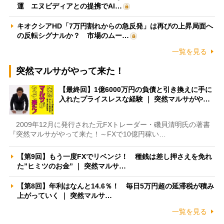
運 エヌビディアとの提携でAI…
キオクシアHD「7万円割れからの急反発」は再びの上昇局面へ
の反転シグナルか？ 市場のムー…
一覧を見る
突然マルサがやって来た！
【最終回】1億6000万円の負債と引き換えに手に
入れたプライスレスな経験 ｜ 突然マルサがや…
2009年12月に発行された元FXトレーダー・磯貝清明氏の著書
『突然マルサがやって来た！～FXで10億円稼い…
【第9回】もう一度FXでリベンジ！ 種銭は差し押さえを免れ
た”ヒミツのお金” ｜ 突然マルサ…
【第8回】年利はなんと14.6％！ 毎日5万円超の延滞税が積み
上がっていく ｜ 突然マルサ…
一覧を見る