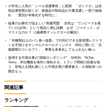
小学生に人気の「シール流通事情」に変調 「ボンドロ」は依
然品薄状態が続くが、模倣品や類似品が大量流通し一部で値崩
れ 「選別が本格化する時代に」
猛暑のお葬式で悩ましい“喪服問題” 女性は「ワンピースを着
ていけばOK」という俗説に潜む誤解、なぜ「ジャケット」が
マストなのか？《1級葬祭ディレクターが解説》
「30種類以上のパン食べ放題」で行列のできる新形態レストラ
ンを手掛けるサンマルクホールディングス 同社に聞いた「店
舗展開のコンセプト」、事業を多角化してもぶれない軸
急増する中国企業の“国籍ロンダリング” SHEIN、TikTok、
Temu…本社機能を海外に移転させ、トランプ関税の回避を狙
う 現地人を隠れ蓑にした中国企業の農業参入・土地取得への
懸念も
関連記事
ランキング