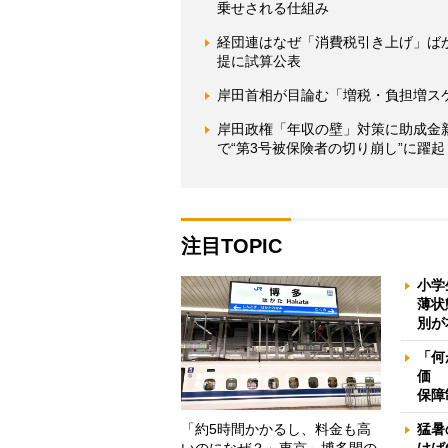
乗せされる仕組み
経団連はなぜ「消費税引き上げ」ば
提に試算公表
岸田首相が目論む「増税・負担増ス
岸田政権「年収の壁」対策に助成金
で“第3号被保険者の切り崩し”に躍起
注目TOPIC
小学
薄状
別が
「何
価 
保障
「約5時間かかるし、料金も高
猛暑
いのになぜ？」東京～博多間の