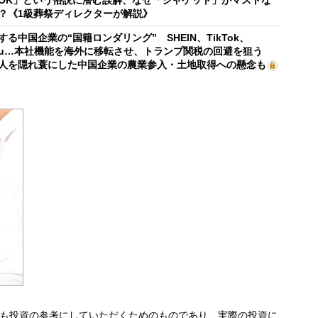
OK」という俗説に潜む誤解、なぜ「ジャケット」がマストな
？《1級葬祭ディレクターが解説》
する中国企業の“国籍ロンダリング” SHEIN、TikTok、
mu…本社機能を海外に移転させ、トランプ関税の回避を狙う
人を隠れ蓑にした中国企業の農業参入・土地取得への懸念も
も投資の参考にしていただくためのものであり、実際の投資に