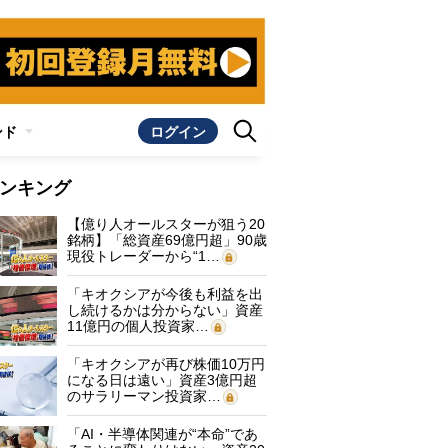
ンド
ログイン
ンキング
【億り人オールスターが狙う20
銘柄】「総資産69億円超」90歳
現役トレーダーから“1…
「キオクシアが今後も利益を出
し続けるかは分からない」資産
11億円の個人投資家…
「キオクシアが再び株価10万円
になる日は遠い」資産3億円超
のサラリーマン投資家…
「AI・半導体関連が“本命”であ