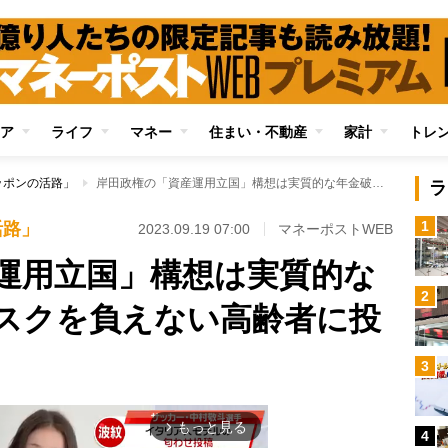
ア
ライフ
マネー
住まい・不動産
家計
トレ
ッポンの活路」
岸田政権の「資産運用立国」構想は実質的な年金破綻宣言 リスクを負えない高齢者に投資を促す無茶振り
ラ
1
活路」
2023.09.19 07:00
マネーポストWEB
運用立国」構想は実質的な
2
スクを負えない高齢者に投
3
もっと見る
arrow_forward_ios
4