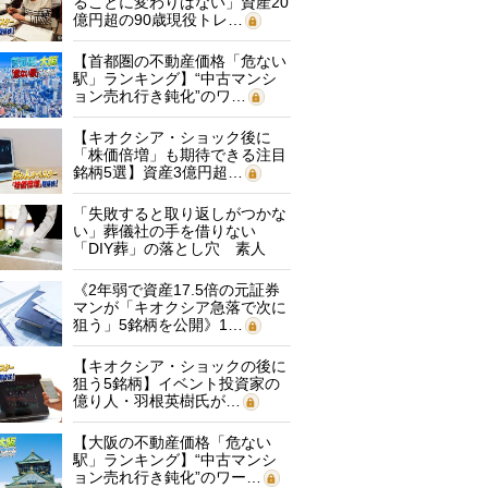
ることに変わりはない」資産20
億円超の90歳現役トレ…
【首都圏の不動産価格「危ない
駅」ランキング】“中古マンシ
ョン売れ行き鈍化”のワ…
【キオクシア・ショック後に
「株価倍増」も期待できる注目
銘柄5選】資産3億円超…
「失敗すると取り返しがつかな
い」葬儀社の手を借りない
「DIY葬」の落とし穴 素人
に…
《2年弱で資産17.5倍の元証券
マンが「キオクシア急落で次に
狙う」5銘柄を公開》1…
【キオクシア・ショックの後に
狙う5銘柄】イベント投資家の
億り人・羽根英樹氏が…
【大阪の不動産価格「危ない
駅」ランキング】“中古マンシ
ョン売れ行き鈍化”のワー…