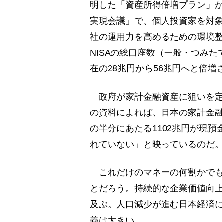
明した「資産所得倍増プラン」が
実現会議」で、個人投資家を対象
社の運用力を高めるための環境整
NISAの総口座数（一般・つみた
在の28兆円から56兆円へと倍
政府が家計金融資産に狙いを定
の資料によれば、日本の家計金融資
の半分にあたる1102兆円が現
れていない」と映っているのだ
これだけのマネーの何割かでも
とだろう。持続的な企業価値向
及ぶ。人口減少が進む日本経済
義は大きい。