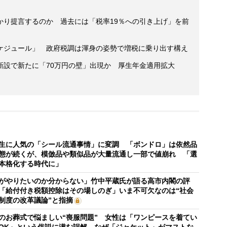
かり提言するのか 過去には「税率19％への引き上げ」を前
ケジュール」 政府税調は渾身の姿勢で増税に乗り出す構え
新設で新たに「70万円の壁」出現か 厚生年金適用拡大
生に人気の「シール流通事情」に変調 「ボンドロ」は依然品
態が続くが、模倣品や類似品が大量流通し一部で値崩れ 「選
本格化する時代に」
がやりたいのか分からない」竹中平蔵氏が語る高市内閣の評
「給付付き税額控除はその場しのぎ」いま不可欠なのは“社会
制度の改革議論”と指摘
のお葬式で悩ましい“喪服問題” 女性は「ワンピースを着てい