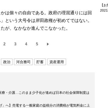
【お
202
かは個々の自由である。政府の理屈通りには回
へ」という大号令は岸田政権が初めてではない。
きたが、なかなか進んでこなかった。
2
3
4
5
政治
河合雅司
貯蓄
資産運用
医療・介護…このまま少子化が進めば日本の社会保障制度は
上げ」へ】売電する一般家庭の益税分の消費税が電気料金に上