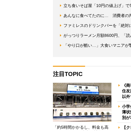
立ち食いそば屋「10円の値上げ」
あんなに食べてたのに… 消費者の
ファミレスのドリンクバーを「絶対
がっつりラーメン月額8600円、「
「やり口が酷い…」大食いマニアが
注目TOPIC
《商
住友
以外
小学
薄状
別が
「約5時間かかるし、料金も高
【ク