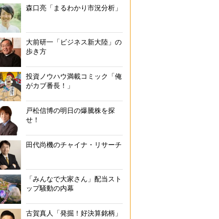
森口亮「まるわかり市況分析」
大前研一「ビジネス新大陸」の
歩き方
投資ノウハウ満載コミック「俺
がカブ番長！」
戸松信博の明日の爆騰株を探
せ！
田代尚機のチャイナ・リサーチ
「みんなで大家さん」配当スト
ップ騒動の内幕
古賀真人「発掘！好決算銘柄」