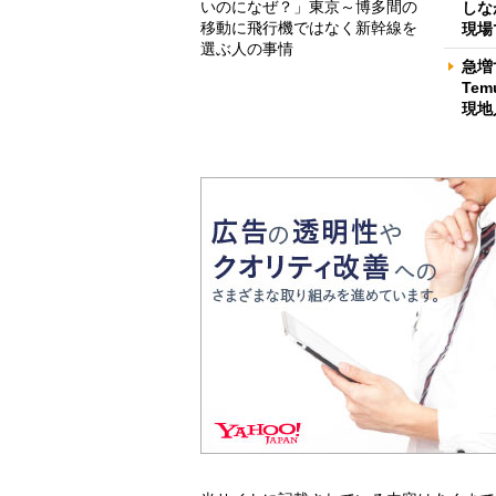
いのになぜ？」東京～博多間の
しな
移動に飛行機ではなく新幹線を
現場
選ぶ人の事情
急増
Te
現地