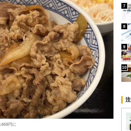
7
8
9
10
注
468円に