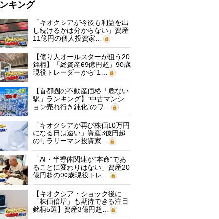
ンキング
「キオクシアが今後も利益を出
し続けるかは分からない」資産
11億円の個人投資家…
【億り人オールスターが狙う20
銘柄】「総資産69億円超」90歳
現役トレーダーから“1…
【首都圏の不動産価格「危ない
駅」ランキング】“中古マンシ
ョン売れ行き鈍化”のワ…
「キオクシアが再び株価10万円
になる日は遠い」資産3億円超
のサラリーマン投資家…
「AI・半導体関連が“本命”であ
ることに変わりはない」資産20
億円超の90歳現役トレ…
【キオクシア・ショック後に
「株価倍増」も期待できる注目
銘柄5選】資産3億円超…