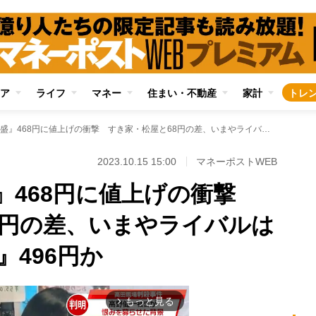
ア
ライフ
マネー
住まい・不動産
家計
トレ
吉野家『牛丼並盛』468円に値上げの衝撃 すき家・松屋と68円の差、いまやライバルはセブンの『牛めし』496円か
2023.10.15 15:00
マネーポストWEB
』468円に値上げの衝撃
8円の差、いまやライバルは
496円か
もっと見る
arrow_forward_ios