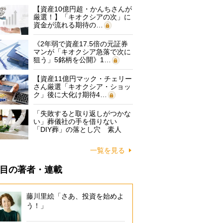
【資産10億円超・かんちさんが
厳選！】「キオクシアの次」に
資金が流れる期待の…
《2年弱で資産17.5倍の元証券
マンが「キオクシア急落で次に
狙う」5銘柄を公開》1…
【資産11億円マック・チェリー
さん厳選「キオクシア・ショッ
ク」後に大化け期待4…
「失敗すると取り返しがつかな
い」葬儀社の手を借りない
「DIY葬」の落とし穴 素人
に…
一覧を見る
目の著者・連載
藤川里絵「さあ、投資を始めよ
う！」