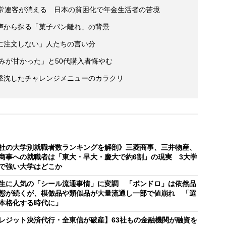
で常連客が消える 日本の貧困化で年金生活者の苦境
声から探る「菓子パン離れ」の背景
に注文しない」人たちの言い分
読みが甘かった」と50代購入者悔やむ
撃沈したチャレンジメニューのカラクリ
社の大学別就職者数ランキングを解剖》三菱商事、三井物産、
商事への就職者は「東大・早大・慶大で約6割」の現実 3大学
で強い大学はどこか
生に人気の「シール流通事情」に変調 「ボンドロ」は依然品
態が続くが、模倣品や類似品が大量流通し一部で値崩れ 「選
本格化する時代に」
レジット決済代行・全東信が破産】63社もの金融機関が融資を