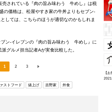
販売されている『肉の旨み味わう 牛めし』は税
並盛の価格は、松屋やすき家の牛丼よりもセブン-
象としては、こちらのほうが適切なのかもしれま
ブン-イレブンの『肉の旨み味わう 牛めし』に
民派グルメ担当記者Aが実食比較した。
1
2
3
【お
202
ァストフード
値上げ
吉野家
外食