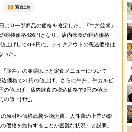
写真5枚
2日より一部商品の価格を改定した。『牛丼並盛』
げの税抜価格426円となり、店内飲食の税込価格
0円値上げして468円に、テイクアウトの税込価格は
となった。
『豚丼』の並盛以上と定食メニューについて
税込価格で20円の値上げ。さらに牛丼、牛カルビ
円の値上げ、店内飲食の税込価格で9円の値上
円の値上げだ。
の原材料価格高騰や物流費、人件費の上昇の影
在の価格を維持することが困難な状況〉と説明。