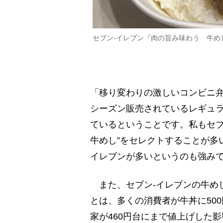
セブン-イレブン『肉の旨み味わう 牛めし
「移り変わりの激しいコンビニ弁
シーズン販売されているレギュ
ているということです。私もセブ
牛めし”をセレクトすることが多
イレブンが多いというのも強み
また、セブン-イレブンの牛めし
とは、多くの消費者が牛丼に50
家が460円台にまで値上げした