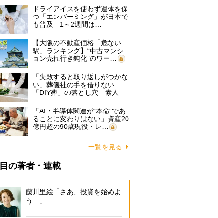
ドライアイスを使わず遺体を保
つ「エンバーミング」が日本で
も普及 1～2週間は…
【大阪の不動産価格「危ない
駅」ランキング】“中古マンシ
ョン売れ行き鈍化”のワー…
「失敗すると取り返しがつかな
い」葬儀社の手を借りない
「DIY葬」の落とし穴 素人
に…
「AI・半導体関連が“本命”であ
ることに変わりはない」資産20
億円超の90歳現役トレ…
一覧を見る
目の著者・連載
藤川里絵「さあ、投資を始めよ
う！」