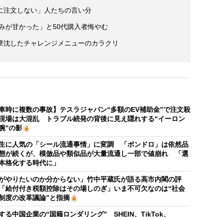
に注文しない」人たちの言い分
読みが甘かった」と50代購入者悔やむ
撃沈したチャレンジメニューのカラクリ
車時に複数の事故】テスラジャパン“多額のEV補助金”で注文殺
現場は大混乱 トラブル続発の背後に見え隠れする“イーロン
腕”の影
生に人気の「シール流通事情」に変調 「ボンドロ」は依然品
態が続くが、模倣品や類似品が大量流通し一部で値崩れ 「選
本格化する時代に」
がやりたいのか分からない」竹中平蔵氏が語る高市内閣の評
「給付付き税額控除はその場しのぎ」いま不可欠なのは“社会
制度の改革議論”と指摘
する中国企業の“国籍ロンダリング” SHEIN、TikTok、