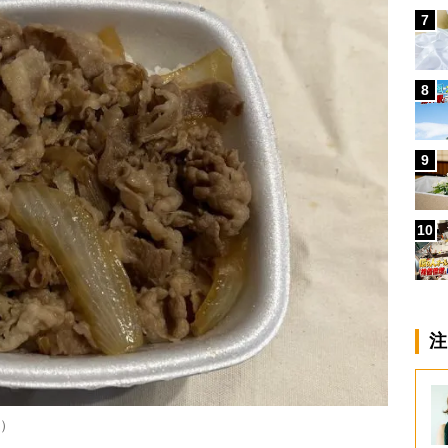
7
8
9
10
注
円）