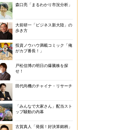
森口亮「まるわかり市況分析」
大前研一「ビジネス新大陸」の
歩き方
投資ノウハウ満載コミック「俺
がカブ番長！」
戸松信博の明日の爆騰株を探
せ！
田代尚機のチャイナ・リサーチ
「みんなで大家さん」配当スト
ップ騒動の内幕
古賀真人「発掘！好決算銘柄」