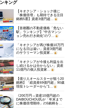
ンキング
【キオクシア・ショック後に
「株価倍増」も期待できる注目
銘柄5選】資産3億円超…
【首都圏の不動産価格「危ない
駅」ランキング】“中古マンシ
ョン売れ行き鈍化”のワ…
「キオクシアが再び株価10万円
になる日は遠い」資産3億円超
のサラリーマン投資家…
「キオクシアが今後も利益を出
し続けるかは分からない」資産
11億円の個人投資家…
【億り人オールスターが狙う20
銘柄】「総資産69億円超」90歳
現役トレーダーから“1…
《200万円→資産10億円超の
DAIBOUCHOU氏が「年末まで
に株価倍増期待」の5銘柄を…