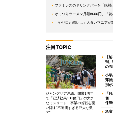
ファミレスのドリンクバーを「絶対
がっつりラーメン月額8600円、「
「やり口が酷い…」大食いマニアが
注目TOPIC
【納
到、
の右
小学
薄状
別が
ジャングリア沖縄、開業1周年
「何
で「経済効果494億円」の大き
価 
なミスリード 事業の苦戦を覆
保障
い隠す“不透明すぎる巨大な数
急増
字”