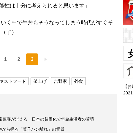
可能性は十分に考えられると思います」
いく中で牛丼もそうなってしまう時代がすぐそ
。（了）
1
2
3
ァストフード
値上げ
吉野家
外食
【お
202
で常連客が消える 日本の貧困化で年金生活者の苦境
声から探る「菓子パン離れ」の背景