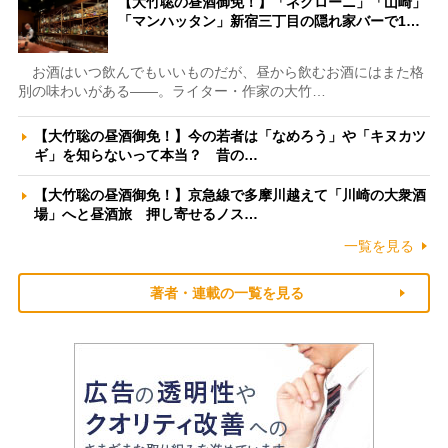
【大竹聡の昼酒御免！】「ネグローニ」「山崎」
「マンハッタン」新宿三丁目の隠れ家バーで1…
お酒はいつ飲んでもいいものだが、昼から飲むお酒にはまた格
別の味わいがある――。ライター・作家の大竹…
【大竹聡の昼酒御免！】今の若者は「なめろう」や「キヌカツ
ギ」を知らないって本当？ 昔の…
【大竹聡の昼酒御免！】京急線で多摩川越えて「川崎の大衆酒
場」へと昼酒旅 押し寄せるノス…
一覧を見る
著者・連載の一覧を見る