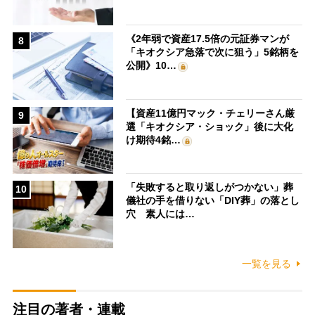
《2年弱で資産17.5倍の元証券マンが
8
「キオクシア急落で次に狙う」5銘柄を
公開》10…
【資産11億円マック・チェリーさん厳
9
選「キオクシア・ショック」後に大化
け期待4銘…
「失敗すると取り返しがつかない」葬
10
儀社の手を借りない「DIY葬」の落とし
穴 素人には…
一覧を見る
注目の著者・連載