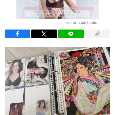
Powered by 
GliaStudios
Mute