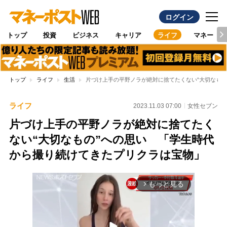
ログイン
トップ
投資
ビジネス
キャリア
ライフ
マネー
トップ
ライフ
生活
片づけ上手の平野ノラが絶対に捨てたくない“大切なも
ライフ
2023.11.03 07:00
女性セブン
片づけ上手の平野ノラが絶対に捨てたく
ない“大切なもの”への思い 「学生時代
から撮り続けてきたプリクラは宝物」
もっと見る
arrow_forward_ios