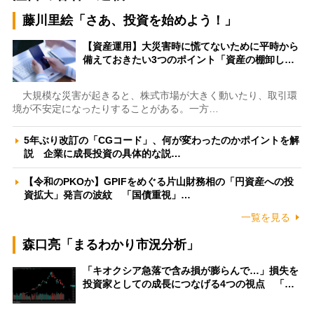
藤川里絵「さあ、投資を始めよう！」
【資産運用】大災害時に慌てないために平時から
備えておきたい3つのポイント「資産の棚卸し…
大規模な災害が起きると、株式市場が大きく動いたり、取引環
境が不安定になったりすることがある。一方…
5年ぶり改訂の「CGコード」、何が変わったのかポイントを解
説 企業に成長投資の具体的な説…
【令和のPKOか】GPIFをめぐる片山財務相の「円資産への投
資拡大」発言の波紋 「国債重視」…
一覧を見る
森口亮「まるわかり市況分析」
「キオクシア急落で含み損が膨らんで…」損失を
投資家としての成長につなげる4つの視点 「…