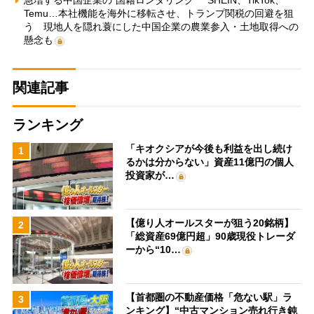
急増する中国企業の“国籍ロンダリング” SHEIN、TikTok、
Temu…本社機能を海外に移転させ、トランプ関税の回避を狙
う 現地人を隠れ蓑にした中国企業の農業参入・土地取得への
懸念も
関連記事
ランキング
「キオクシアが今後も利益を出し続け
1
るかは分からない」資産11億円の個人
投資家が…
【億り人オールスターが狙う20銘柄】
2
「総資産69億円超」90歳現役トレーダ
ーから“10…
【首都圏の不動産価格「危ない駅」ラ
3
ンキング】“中古マンション売れ行き鈍