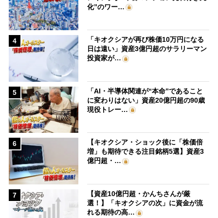
化”のワー…
「キオクシアが再び株価10万円になる
4
日は遠い」資産3億円超のサラリーマン
投資家が…
「AI・半導体関連が“本命”であること
5
に変わりはない」資産20億円超の90歳
現役トレー…
【キオクシア・ショック後に「株価倍
6
増」も期待できる注目銘柄5選】資産3
億円超・…
【資産10億円超・かんちさんが厳
7
選！】「キオクシアの次」に資金が流
れる期待の高…