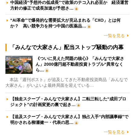
中国経済“予想外の低成長”で政策のテコ入れ必至か 経済運営
方針の修正で成長加速が予想さ…
“AI革命”で爆発的な需要拡大が見込まれる「CXO」とは何
か？ 高い競争力を持つ中国の医薬品…
一覧を見る
「みんなで大家さん」配当ストップ騒動の内幕
《ついに見えた問題の核心》「みんなで大家さ
ん」2000億円超不動産投資トラブル“異常なく
ら…
本誌『週刊ポスト』が追及してきた不動産投資商品「みんなで
大家さん」がいよいよ最終局面を迎えている…
【独走スクープ・みんなで大家さん】二転三転した“成田プロ
ジェクト”の計画変更の裏で起き…
【追及スクープ・みんなで大家さん】独占入手“内部議事録”で
明かされる柳瀬健一・代表の思…
一覧を見る