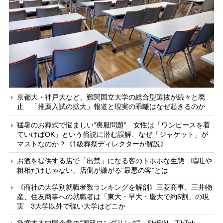
京都大・神戸大など、難関国立大学の総合型選抜が続々と廃
止 「推薦入試の拡大」報道と現実の乖離はなぜ起きるのか
猛暑のお葬式で悩ましい“喪服問題” 女性は「ワンピースを着
ていけばOK」という俗説に潜む誤解、なぜ「ジャケット」が
マストなのか？《1級葬祭ディレクターが解説》
お酒を提供する店で「出禁」になる客のトホホな生態 嘔吐や
粗相だけじゃない、店側が嫌がる“最悪の客”とは
《商社の大学別就職者数ランキングを解剖》三菱商事、三井物
産、住友商事への就職者は「東大・早大・慶大で約6割」の現
実 3大学以外で強い大学はどこか