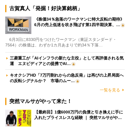
古賀真人「発掘！好決算銘柄」
《株価34％急落のワークマンに特大反転の期待》
6月の売上低迷を吹き飛ばす第1四半期決算、…
6月3日に8330円をつけたワークマン（東証スタンダード・
7564）の株価は、わずか1カ月あまりで約34％下落…
三菱重工が「AIインフラの新たな主役」として再評価される気
運 エヌビディアとの提携でAI…
キオクシアHD「7万円割れからの急反発」は再びの上昇局面へ
の反転シグナルか？ 市場のムー…
一覧を見る
突然マルサがやって来た！
【最終回】1億6000万円の負債と引き換えに手に
入れたプライスレスな経験 ｜ 突然マルサがや…