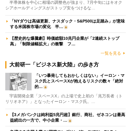
半導体株を中心に相場の調整色が強まり、7月中旬にはキオク
シアホールディングスがストップ安をつけるな…
「NYダウは高値更新、ナスダック・S&P500は足踏み」が意味
する米国株市場の変化 半…
【歴史的な爆騰劇】時価総額10兆円企業が「2連続ストップ
高」「制限値幅拡大」の衝撃 フ…
一覧を見る
大前研一「ビジネス新大陸」の歩き方
「いつ暴発してもおかしくはない」イーロン・マ
スク氏とスペースXが抱えるリスクの数々「絶対
的…
宇宙開発企業「スペースX」の上場で史上初の「兆万長者（ト
リリオネア）」となったイーロン・マスク氏。…
【3メガバンクは純利益5兆円超】銀行、商社、ゼネコンは最高
益続出の一方で、中小企業・…