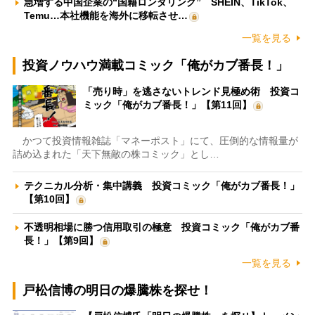
急増する中国企業の“国籍ロンダリング” SHEIN、TikTok、
Temu…本社機能を海外に移転させ…
一覧を見る
投資ノウハウ満載コミック「俺がカブ番長！」
「売り時」を逃さないトレンド見極め術 投資コ
ミック「俺がカブ番長！」【第11回】
かつて投資情報雑誌「マネーポスト」にて、圧倒的な情報量が
詰め込まれた「天下無敵の株コミック」とし…
テクニカル分析・集中講義 投資コミック「俺がカブ番長！」
【第10回】
不透明相場に勝つ信用取引の極意 投資コミック「俺がカブ番
長！」【第9回】
一覧を見る
戸松信博の明日の爆騰株を探せ！