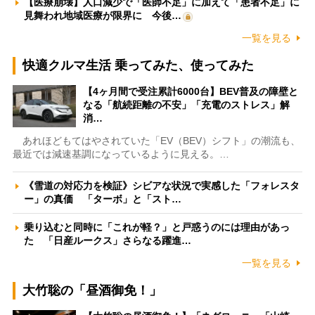
【医療崩壊】人口減少で「医師不足」に加えて「患者不足」に
見舞われ地域医療が限界に 今後…
一覧を見る
快適クルマ生活 乗ってみた、使ってみた
【4ヶ月間で受注累計6000台】BEV普及の障壁と
なる「航続距離の不安」「充電のストレス」解
消…
あれほどもてはやされていた「EV（BEV）シフト」の潮流も、
最近では減速基調になっているように見える。…
《雪道の対応力を検証》シビアな状況で実感した「フォレスタ
ー」の真価 「ターボ」と「スト…
乗り込むと同時に「これが軽？」と戸惑うのには理由があっ
た 「日産ルークス」さらなる躍進…
一覧を見る
大竹聡の「昼酒御免！」