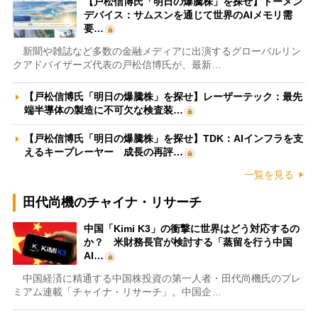
【戸松信博氏「明日の爆騰株」を探せ】トーメン
デバイス：サムスンを通じて世界のAIメモリ需
要…
新聞や雑誌など多数の金融メディアに出演するグローバルリン
クアドバイザーズ代表の戸松信博氏が、最新…
【戸松信博氏「明日の爆騰株」を探せ】レーザーテック：最先
端半導体の製造に不可欠な検査装…
【戸松信博氏「明日の爆騰株」を探せ】TDK：AIインフラを支
えるキープレーヤー 成長の再評…
一覧を見る
田代尚機のチャイナ・リサーチ
中国「Kimi K3」の衝撃に世界はどう対応するの
か？ 米財務長官が検討する「蒸留を行う中国
AI…
中国経済に精通する中国株投資の第一人者・田代尚機氏のプレ
ミアム連載「チャイナ・リサーチ」。中国企…