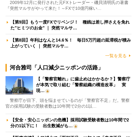
2009年12月に発行された元FXトレーダー・磯貝清明氏の著書
『突然マルサがやって来た！～FXで10億円稼い…
【第9回】もう一度FXでリベンジ！ 種銭は差し押さえを免れ
た”ヒミツのお金” ｜ 突然マルサ…
【第8回】年利はなんと14.6％！ 毎日5万円超の延滞税が積み
上がっていく ｜ 突然マルサ…
一覧を見る
河合雅司「人口減少ニッポンの活路」
【「警察官離れ」に歯止めはかかるか？】警察庁
が本気で取り組む「警察組織の構造改革」 実
現…
警察庁が目下、頭を悩ませているのが「警察官不足」だ。警察
官の採用試験の受験者数は10年間で2分の1以…
【安全・安心ニッポンの危機】採用試験受験者数は10年間で2
分の1以下に！ 出生数減がも…