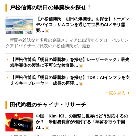
戸松信博の明日の爆騰株を探せ！
【戸松信博氏「明日の爆騰株」を探せ】トーメン
デバイス：サムスンを通じて世界のAIメモリ需
要…
新聞や雑誌など多数の金融メディアに出演するグローバルリン
クアドバイザーズ代表の戸松信博氏が、最新…
【戸松信博氏「明日の爆騰株」を探せ】レーザーテック：最先
端半導体の製造に不可欠な検査装…
【戸松信博氏「明日の爆騰株」を探せ】TDK：AIインフラを支
えるキープレーヤー 成長の再評…
一覧を見る
田代尚機のチャイナ・リサーチ
中国「Kimi K3」の衝撃に世界はどう対応するの
か？ 米財務長官が検討する「蒸留を行う中国
AI…