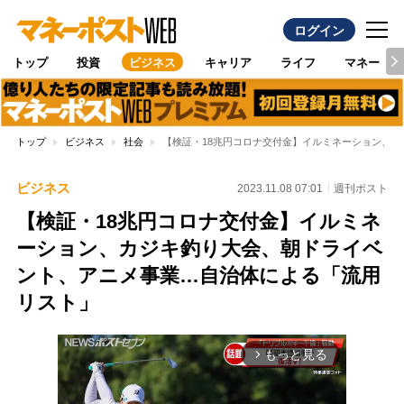
ログイン
トップ
投資
ビジネス
キャリア
ライフ
マネー
トップ
ビジネス
社会
【検証・18兆円コロナ交付金】イルミネーション、
ビジネス
2023.11.08 07:01
週刊ポスト
【検証・18兆円コロナ交付金】イルミネ
ーション、カジキ釣り大会、朝ドライベ
ント、アニメ事業…自治体による「流用
リスト」
もっと見る
arrow_forward_ios