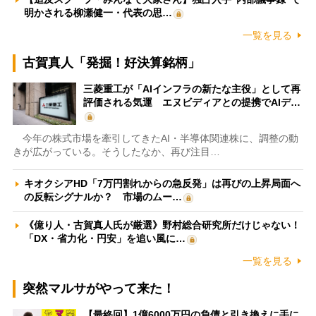
明かされる柳瀬健一・代表の思…
一覧を見る
古賀真人「発掘！好決算銘柄」
三菱重工が「AIインフラの新たな主役」として再
評価される気運 エヌビディアとの提携でAIデ…
今年の株式市場を牽引してきたAI・半導体関連株に、調整の動
きが広がっている。そうしたなか、再び注目…
キオクシアHD「7万円割れからの急反発」は再びの上昇局面へ
の反転シグナルか？ 市場のムー…
《億り人・古賀真人氏が厳選》野村総合研究所だけじゃない！
「DX・省力化・円安」を追い風に…
一覧を見る
突然マルサがやって来た！
【最終回】1億6000万円の負債と引き換えに手に