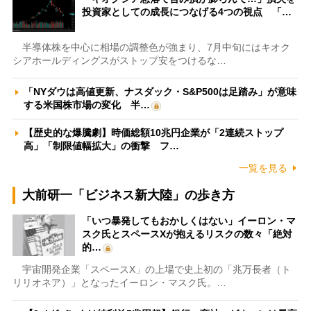
投資家としての成長につなげる4つの視点 「…
半導体株を中心に相場の調整色が強まり、7月中旬にはキオク
シアホールディングスがストップ安をつけるな…
「NYダウは高値更新、ナスダック・S&P500は足踏み」が意味
する米国株市場の変化 半…
【歴史的な爆騰劇】時価総額10兆円企業が「2連続ストップ
高」「制限値幅拡大」の衝撃 フ…
一覧を見る
大前研一「ビジネス新大陸」の歩き方
「いつ暴発してもおかしくはない」イーロン・マ
スク氏とスペースXが抱えるリスクの数々「絶対
的…
宇宙開発企業「スペースX」の上場で史上初の「兆万長者（ト
リリオネア）」となったイーロン・マスク氏。…