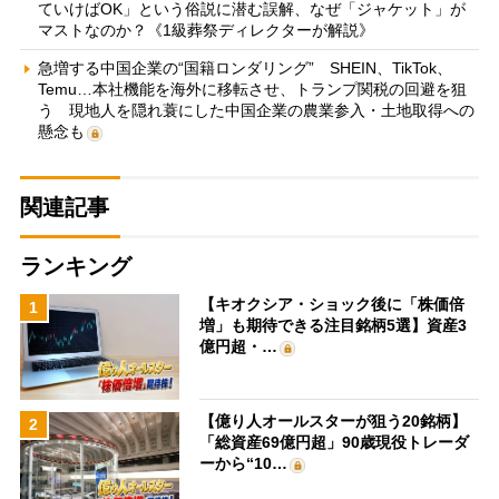
ていけばOK」という俗説に潜む誤解、なぜ「ジャケット」が
マストなのか？《1級葬祭ディレクターが解説》
急増する中国企業の“国籍ロンダリング” SHEIN、TikTok、
Temu…本社機能を海外に移転させ、トランプ関税の回避を狙
う 現地人を隠れ蓑にした中国企業の農業参入・土地取得への
懸念も
関連記事
ランキング
【キオクシア・ショック後に「株価倍
1
増」も期待できる注目銘柄5選】資産3
億円超・…
【億り人オールスターが狙う20銘柄】
2
「総資産69億円超」90歳現役トレーダ
ーから“10…