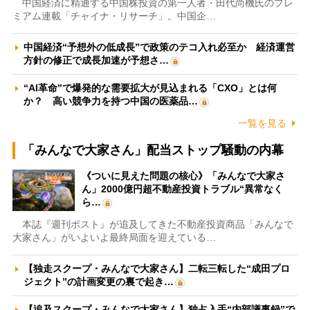
中国経済に精通する中国株投資の第一人者・田代尚機氏のプレ
ミアム連載「チャイナ・リサーチ」。中国企…
中国経済“予想外の低成長”で政策のテコ入れ必至か 経済運営
方針の修正で成長加速が予想さ…
“AI革命”で爆発的な需要拡大が見込まれる「CXO」とは何
か？ 高い競争力を持つ中国の医薬品…
一覧を見る
「みんなで大家さん」配当ストップ騒動の内幕
《ついに見えた問題の核心》「みんなで大家さ
ん」2000億円超不動産投資トラブル“異常なく
ら…
本誌『週刊ポスト』が追及してきた不動産投資商品「みんなで
大家さん」がいよいよ最終局面を迎えている…
【独走スクープ・みんなで大家さん】二転三転した“成田プロ
ジェクト”の計画変更の裏で起き…
【追及スクープ・みんなで大家さん】独占入手“内部議事録”で