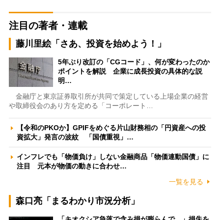
注目の著者・連載
藤川里絵「さあ、投資を始めよう！」
5年ぶり改訂の「CGコード」、何が変わったのか
ポイントを解説 企業に成長投資の具体的な説
明…
金融庁と東京証券取引所が共同で策定している上場企業の経営
や取締役会のあり方を定める「コーポレート…
【令和のPKOか】GPIFをめぐる片山財務相の「円資産への投
資拡大」発言の波紋 「国債重視」…
インフレでも「物価負け」しない金融商品「物価連動国債」に
注目 元本が物価の動きに合わせ…
一覧を見る
森口亮「まるわかり市況分析」
「キオクシア急落で含み損が膨らんで…」損失を