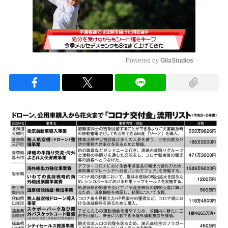
Powered by 
GliaStudios
Mute