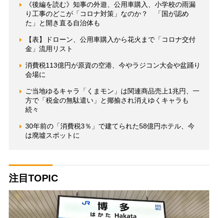
《後編を読む》知事の外遊、公用車購入、小学校の雨漏
り工事のどこが「コロナ対策」なのか？ 「国が認め
た」と開き直る自治体も
【表】ドローン、公用車購入から花火まで「コロナ交付
金」流用リスト
消費税113億円が原資の空港、今やラジコン大会や盆踊り
会場に
ご当地ゆるキャラ「くまモン」は関連商品売上1兆円、一
方で「税金の無駄遣い」と揶揄され消えゆくキャラも
続々
30年前の「消費税3％」で建てられた58億円ホテル、今
は廃墟スポットに
注目TOPIC