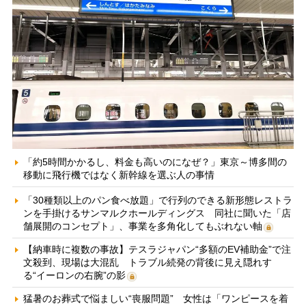
「約5時間かかるし、料金も高いのになぜ？」東京～博多間の
移動に飛行機ではなく新幹線を選ぶ人の事情
「30種類以上のパン食べ放題」で行列のできる新形態レストラ
ンを手掛けるサンマルクホールディングス 同社に聞いた「店
舗展開のコンセプト」、事業を多角化してもぶれない軸
【納車時に複数の事故】テスラジャパン“多額のEV補助金”で注
文殺到、現場は大混乱 トラブル続発の背後に見え隠れす
る“イーロンの右腕”の影
猛暑のお葬式で悩ましい“喪服問題” 女性は「ワンピースを着