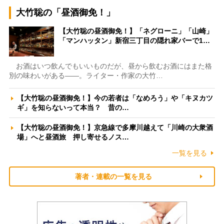
大竹聡の「昼酒御免！」
【大竹聡の昼酒御免！】「ネグローニ」「山崎」
「マンハッタン」新宿三丁目の隠れ家バーで1…
お酒はいつ飲んでもいいものだが、昼から飲むお酒にはまた格
別の味わいがある――。ライター・作家の大竹…
【大竹聡の昼酒御免！】今の若者は「なめろう」や「キヌカツ
ギ」を知らないって本当？ 昔の…
【大竹聡の昼酒御免！】京急線で多摩川越えて「川崎の大衆酒
場」へと昼酒旅 押し寄せるノス…
一覧を見る
著者・連載の一覧を見る