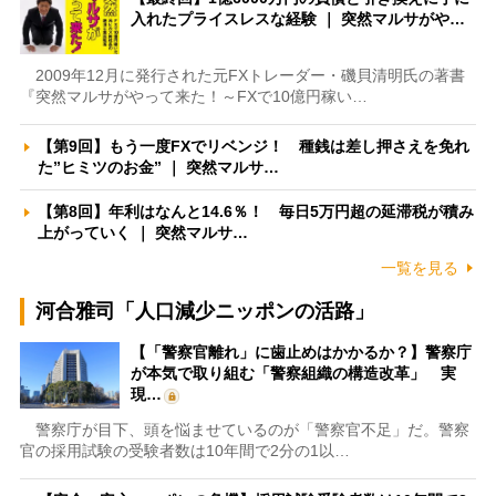
入れたプライスレスな経験 ｜ 突然マルサがや…
2009年12月に発行された元FXトレーダー・磯貝清明氏の著書
『突然マルサがやって来た！～FXで10億円稼い…
【第9回】もう一度FXでリベンジ！ 種銭は差し押さえを免れ
た”ヒミツのお金” ｜ 突然マルサ…
【第8回】年利はなんと14.6％！ 毎日5万円超の延滞税が積み
上がっていく ｜ 突然マルサ…
一覧を見る
河合雅司「人口減少ニッポンの活路」
【「警察官離れ」に歯止めはかかるか？】警察庁
が本気で取り組む「警察組織の構造改革」 実
現…
警察庁が目下、頭を悩ませているのが「警察官不足」だ。警察
官の採用試験の受験者数は10年間で2分の1以…