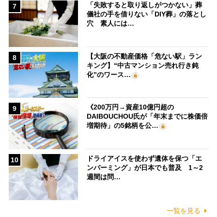
「失敗すると取り返しがつかない」葬
7
儀社の手を借りない「DIY葬」の落とし
穴 素人には…
【大阪の不動産価格「危ない駅」ラン
8
キング】“中古マンション売れ行き鈍
化”のワース…
《200万円→資産10億円超の
9
DAIBOUCHOU氏が「年末までに株価倍
増期待」の5銘柄を公…
ドライアイスを使わず遺体を保つ「エ
10
ンバーミング」が日本でも普及 1～2
週間は問…
一覧を見る