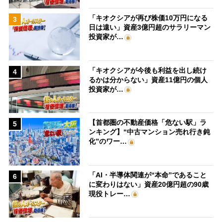
「キオクシアが再び株価10万円になる
3
日は遠い」資産3億円超のサラリーマン
投資家が…
「キオクシアが今後も利益を出し続け
4
るかは分からない」資産11億円の個人
投資家が…
【首都圏の不動産価格「危ない駅」ラ
5
ンキング】“中古マンション売れ行き鈍
化”のワー…
「AI・半導体関連が“本命”であること
6
に変わりはない」資産20億円超の90歳
現役トレー…