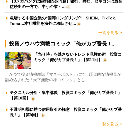
【3メガバンクは純利益5兆円超】銀行、商社、ゼネコンは最高
益続出の一方で、中小企業・…
急増する中国企業の“国籍ロンダリング” SHEIN、TikTok、
Temu…本社機能を海外に移転させ…
一覧を見る
投資ノウハウ満載コミック「俺がカブ番長！」
「売り時」を逃さないトレンド見極め術 投資コ
ミック「俺がカブ番長！」【第11回】
かつて投資情報雑誌「マネーポスト」にて、圧倒的な情報量が
詰め込まれた「天下無敵の株コミック」とし…
テクニカル分析・集中講義 投資コミック「俺がカブ番長！」
【第10回】
不透明相場に勝つ信用取引の極意 投資コミック「俺がカブ番
長！」【第9回】
一覧を見る