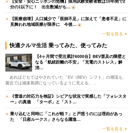
【安全・安心ニッポンの危機】採用試験受験者数は10年間で2
分の1以下に！ 出生数減がも…
【医療崩壊】人口減少で「医師不足」に加えて「患者不足」に
見舞われ地域医療が限界に 今後…
一覧を見る
快適クルマ生活 乗ってみた、使ってみた
【4ヶ月間で受注累計6000台】BEV普及の障壁と
なる「航続距離の不安」「充電のストレス」解
消…
あれほどもてはやされていた「EV（BEV）シフト」の潮流も、
最近では減速基調になっているように見える。…
《雪道の対応力を検証》シビアな状況で実感した「フォレスタ
ー」の真価 「ターボ」と「スト…
乗り込むと同時に「これが軽？」と戸惑うのには理由があっ
た 「日産ルークス」さらなる躍進…
一覧を見る