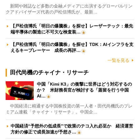
新聞や雑誌など多数の金融メディアに出演するグローバルリン
クアドバイザーズ代表の戸松信博氏が、最新…
【戸松信博氏「明日の爆騰株」を探せ】レーザーテック：最先
端半導体の製造に不可欠な検査装…
【戸松信博氏「明日の爆騰株」を探せ】TDK：AIインフラを支
えるキープレーヤー 成長の再評…
一覧を見る
田代尚機のチャイナ・リサーチ
中国「Kimi K3」の衝撃に世界はどう対応するの
か？ 米財務長官が検討する「蒸留を行う中国
AI…
中国経済に精通する中国株投資の第一人者・田代尚機氏のプレ
ミアム連載「チャイナ・リサーチ」。中国企…
中国経済“予想外の低成長”で政策のテコ入れ必至か 経済運営
方針の修正で成長加速が予想さ…