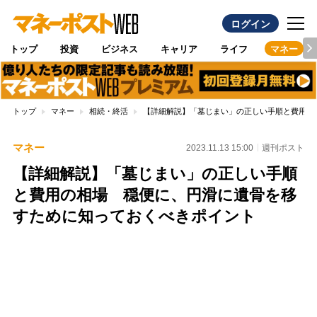
ログイン
トップ
投資
ビジネス
キャリア
ライフ
マネー
トップ
マネー
相続・終活
【詳細解説】「墓じまい」の正しい手順と費用の
マネー
2023.11.13 15:00
週刊ポスト
【詳細解説】「墓じまい」の正しい手順
と費用の相場 穏便に、円滑に遺骨を移
すために知っておくべきポイント
Loaded
:
100.00%
/
Unmute