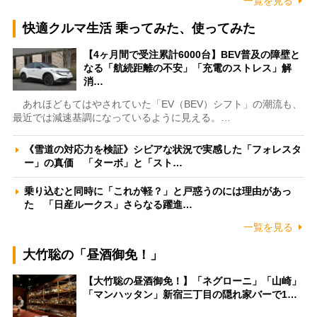
一覧を見る
快適クルマ生活 乗ってみた、使ってみた
【4ヶ月間で受注累計6000台】BEV普及の障壁と
なる「航続距離の不安」「充電のストレス」解
消…
あれほどもてはやされていた「EV（BEV）シフト」の潮流も、
最近では減速基調になっているように見える。…
《雪道の対応力を検証》シビアな状況で実感した「フォレスタ
ー」の真価 「ターボ」と「スト…
乗り込むと同時に「これが軽？」と戸惑うのには理由があっ
た 「日産ルークス」さらなる躍進…
一覧を見る
大竹聡の「昼酒御免！」
【大竹聡の昼酒御免！】「ネグローニ」「山崎」
「マンハッタン」新宿三丁目の隠れ家バーで1…