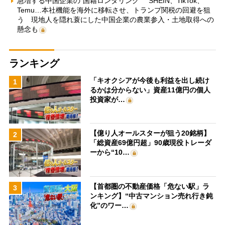
急増する中国企業の“国籍ロンダリング” SHEIN、TikTok、
Temu…本社機能を海外に移転させ、トランプ関税の回避を狙
う 現地人を隠れ蓑にした中国企業の農業参入・土地取得への
懸念も
ランキング
「キオクシアが今後も利益を出し続け
1
るかは分からない」資産11億円の個人
投資家が…
【億り人オールスターが狙う20銘柄】
2
「総資産69億円超」90歳現役トレーダ
ーから“10…
【首都圏の不動産価格「危ない駅」ラ
3
ンキング】“中古マンション売れ行き鈍
化”のワー…