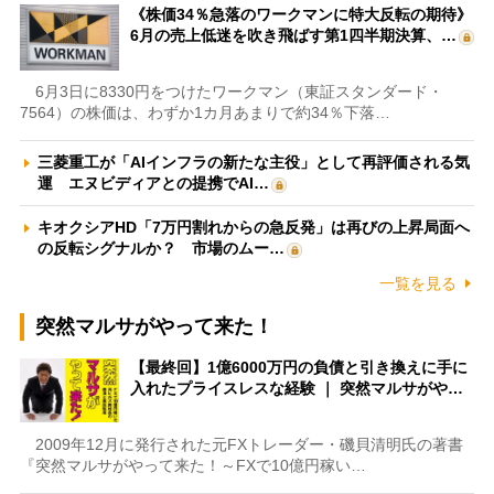
《株価34％急落のワークマンに特大反転の期待》
6月の売上低迷を吹き飛ばす第1四半期決算、…
6月3日に8330円をつけたワークマン（東証スタンダード・
7564）の株価は、わずか1カ月あまりで約34％下落…
三菱重工が「AIインフラの新たな主役」として再評価される気
運 エヌビディアとの提携でAI…
キオクシアHD「7万円割れからの急反発」は再びの上昇局面へ
の反転シグナルか？ 市場のムー…
一覧を見る
突然マルサがやって来た！
【最終回】1億6000万円の負債と引き換えに手に
入れたプライスレスな経験 ｜ 突然マルサがや…
2009年12月に発行された元FXトレーダー・磯貝清明氏の著書
『突然マルサがやって来た！～FXで10億円稼い…