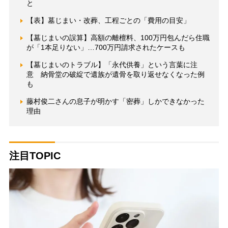
と
【表】墓じまい・改葬、工程ごとの「費用の目安」
【墓じまいの誤算】高額の離檀料、100万円包んだら住職
が「1本足りない」…700万円請求されたケースも
【墓じまいのトラブル】「永代供養」という言葉に注
意 納骨堂の破綻で遺族が遺骨を取り返せなくなった例
も
藤村俊二さんの息子が明かす「密葬」しかできなかった
理由
注目TOPIC