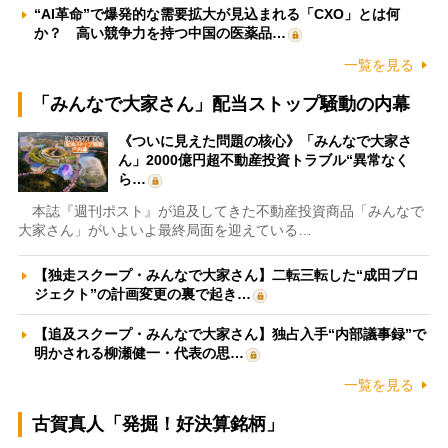
“AI革命”で爆発的な需要拡大が見込まれる「CXO」とは何
か？ 高い競争力を持つ中国の医薬品…
一覧を見る
「みんなで大家さん」配当ストップ騒動の内幕
《ついに見えた問題の核心》「みんなで大家さ
ん」2000億円超不動産投資トラブル“異常なく
ら…
本誌『週刊ポスト』が追及してきた不動産投資商品「みんなで
大家さん」がいよいよ最終局面を迎えている…
【独走スクープ・みんなで大家さん】二転三転した“成田プロ
ジェクト”の計画変更の裏で起き…
【追及スクープ・みんなで大家さん】独占入手“内部議事録”で
明かされる柳瀬健一・代表の思…
一覧を見る
古賀真人「発掘！好決算銘柄」