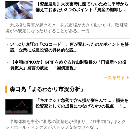
【資産運用】大災害時に慌てないために平時から
備えておきたい3つのポイント「資産の棚卸し…
大規模な災害が起きると、株式市場が大きく動いたり、取引環
境が不安定になったりすることがある。一方…
5年ぶり改訂の「CGコード」、何が変わったのかポイントを解
説 企業に成長投資の具体的な説…
【令和のPKOか】GPIFをめぐる片山財務相の「円資産への投
資拡大」発言の波紋 「国債重視」…
一覧を見る
森口亮「まるわかり市況分析」
「キオクシア急落で含み損が膨らんで…」損失を
投資家としての成長につなげる4つの視点 「…
半導体株を中心に相場の調整色が強まり、7月中旬にはキオク
シアホールディングスがストップ安をつけるな…