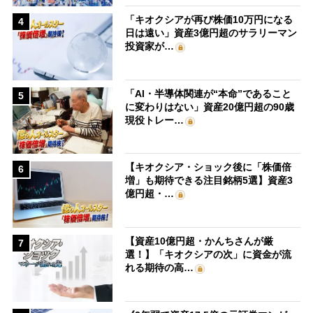
「キオクシアが再び株価10万円になる
4
日は遠い」資産3億円超のサラリーマン
投資家が…
「AI・半導体関連が“本命”であること
5
に変わりはない」資産20億円超の90歳
現役トレー…
【キオクシア・ショック後に「株価倍
6
増」も期待できる注目銘柄5選】資産3
億円超・…
【資産10億円超・かんちさんが厳
7
選！】「キオクシアの次」に資金が流
れる期待の高…