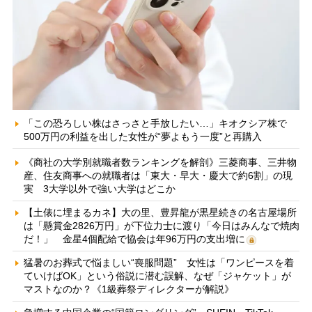
「この恐ろしい株はさっさと手放したい…」キオクシア株で
500万円の利益を出した女性が“夢よもう一度”と再購入
《商社の大学別就職者数ランキングを解剖》三菱商事、三井物
産、住友商事への就職者は「東大・早大・慶大で約6割」の現
実 3大学以外で強い大学はどこか
【土俵に埋まるカネ】大の里、豊昇龍が黒星続きの名古屋場所
は「懸賞金2826万円」が下位力士に渡り「今日はみんなで焼肉
だ！」 金星4個配給で協会は年96万円の支出増に
猛暑のお葬式で悩ましい“喪服問題” 女性は「ワンピースを着
ていけばOK」という俗説に潜む誤解、なぜ「ジャケット」が
マストなのか？《1級葬祭ディレクターが解説》