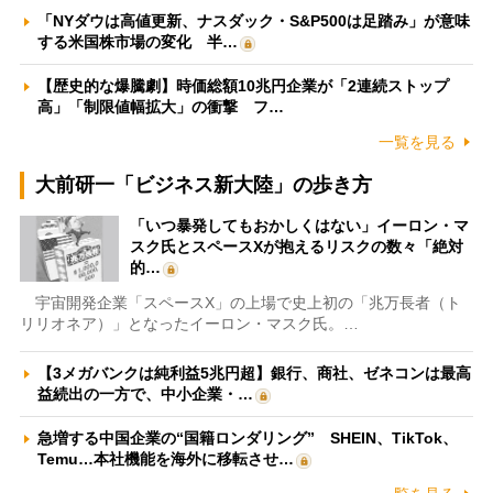
「NYダウは高値更新、ナスダック・S&P500は足踏み」が意味
する米国株市場の変化 半…
【歴史的な爆騰劇】時価総額10兆円企業が「2連続ストップ
高」「制限値幅拡大」の衝撃 フ…
一覧を見る
大前研一「ビジネス新大陸」の歩き方
「いつ暴発してもおかしくはない」イーロン・マ
スク氏とスペースXが抱えるリスクの数々「絶対
的…
宇宙開発企業「スペースX」の上場で史上初の「兆万長者（ト
リリオネア）」となったイーロン・マスク氏。…
【3メガバンクは純利益5兆円超】銀行、商社、ゼネコンは最高
益続出の一方で、中小企業・…
急増する中国企業の“国籍ロンダリング” SHEIN、TikTok、
Temu…本社機能を海外に移転させ…