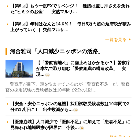
【第9回】もう一度FXでリベンジ！ 種銭は差し押さえを免れ
た”ヒミツのお金” ｜ 突然マルサ…
【第8回】年利はなんと14.6％！ 毎日5万円超の延滞税が積み
上がっていく ｜ 突然マルサ…
一覧を見る
河合雅司「人口減少ニッポンの活路」
【「警察官離れ」に歯止めはかかるか？】警察庁
が本気で取り組む「警察組織の構造改革」 実
現…
警察庁が目下、頭を悩ませているのが「警察官不足」だ。警察
官の採用試験の受験者数は10年間で2分の1以…
【安全・安心ニッポンの危機】採用試験受験者数は10年間で2
分の1以下に！ 出生数減がも…
【医療崩壊】人口減少で「医師不足」に加えて「患者不足」に
見舞われ地域医療が限界に 今後…