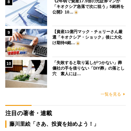
《2年弱で資産17.5倍の元証券マンが
8
「キオクシア急落で次に狙う」5銘柄を
公開》10…
【資産11億円マック・チェリーさん厳
9
選「キオクシア・ショック」後に大化
け期待4銘…
「失敗すると取り返しがつかない」葬
10
儀社の手を借りない「DIY葬」の落とし
穴 素人には…
一覧を見る
注目の著者・連載
藤川里絵「さあ、投資を始めよう！」