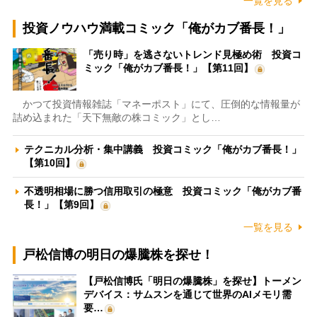
一覧を見る
投資ノウハウ満載コミック「俺がカブ番長！」
「売り時」を逃さないトレンド見極め術 投資コ
ミック「俺がカブ番長！」【第11回】
かつて投資情報雑誌「マネーポスト」にて、圧倒的な情報量が
詰め込まれた「天下無敵の株コミック」とし…
テクニカル分析・集中講義 投資コミック「俺がカブ番長！」
【第10回】
不透明相場に勝つ信用取引の極意 投資コミック「俺がカブ番
長！」【第9回】
一覧を見る
戸松信博の明日の爆騰株を探せ！
【戸松信博氏「明日の爆騰株」を探せ】トーメン
デバイス：サムスンを通じて世界のAIメモリ需
要…