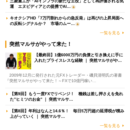
三菱重工が「AIインフラの新たな主役」として再評価される気
運 エヌビディアとの提携でAI…
キオクシアHD「7万円割れからの急反発」は再びの上昇局面へ
の反転シグナルか？ 市場のムー…
一覧を見る
突然マルサがやって来た！
【最終回】1億6000万円の負債と引き換えに手に
入れたプライスレスな経験 ｜ 突然マルサがや…
2009年12月に発行された元FXトレーダー・磯貝清明氏の著書
『突然マルサがやって来た！～FXで10億円稼い…
【第9回】もう一度FXでリベンジ！ 種銭は差し押さえを免れ
た”ヒミツのお金” ｜ 突然マルサ…
【第8回】年利はなんと14.6％！ 毎日5万円超の延滞税が積み
上がっていく ｜ 突然マルサ…
一覧を見る