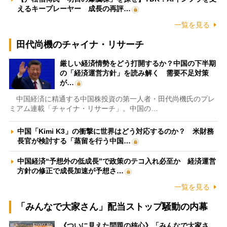
えるキープレーヤー 成長の再評…
一覧を見る
田代尚機のチャイナ・リサーチ
厳しい経済情勢をどう打開するか？中国の下半期
の「経済運営方針」を読み解く 需要不足対策
が…
中国経済に精通する中国株投資の第一人者・田代尚機氏のプレ
ミアム連載「チャイナ・リサーチ」。中国の…
中国「Kimi K3」の衝撃に世界はどう対応するのか？ 米財務
長官が検討する「蒸留を行う中国…
中国経済“予想外の低成長”で政策のテコ入れ必至か 経済運営
方針の修正で成長加速が予想さ…
一覧を見る
「みんなで大家さん」配当ストップ騒動の内幕
《ついに見えた問題の核心》「みんなで大家さ