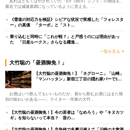
あれほどもてはやされていた「EV（BEV）シフト」の潮流も、
最近では減速基調になっているように見える。…
《雪道の対応力を検証》シビアな状況で実感した「フォレスタ
ー」の真価 「ターボ」と「スト…
乗り込むと同時に「これが軽？」と戸惑うのには理由があっ
た 「日産ルークス」さらなる躍進…
一覧を見る
大竹聡の「昼酒御免！」
【大竹聡の昼酒御免！】「ネグローニ」「山崎」
「マンハッタン」新宿三丁目の隠れ家バーで1…
お酒はいつ飲んでもいいものだが、昼から飲むお酒にはまた格
別の味わいがある――。ライター・作家の大竹…
【大竹聡の昼酒御免！】今の若者は「なめろう」や「キヌカツ
ギ」を知らないって本当？ 昔の…
【大竹聡の昼酒御免！】京急線で多摩川越えて「川崎の大衆酒