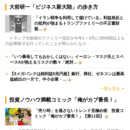
大前研一「ビジネス新大陸」の歩き方
「イラン戦争を利用して儲けている」利益相反と
の批判が強まるトランプファミリーの不正蓄財
疑…
トランプ大統領のファミリー信託が今年1～3月に3000回以上も
の証券取引を行っていたことが明らかになり…
「いつ暴発してもおかしくはない」イーロン・マスク氏とスペ
ースXが抱えるリスクの数々「絶対…
【3メガバンクは純利益5兆円超】銀行、商社、ゼネコンは最高
益続出の一方で、中小企業・…
一覧を見る
投資ノウハウ満載コミック「俺がカブ番長！」
「売り時」を逃さないトレンド見極め術 投資コ
ミック「俺がカブ番長！」【第11回】