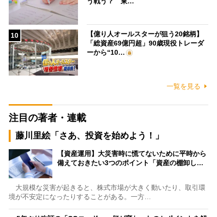
う戦う？ 東…
【億り人オールスターが狙う20銘柄】
10
「総資産69億円超」90歳現役トレーダ
ーから“10…
一覧を見る
注目の著者・連載
藤川里絵「さあ、投資を始めよう！」
【資産運用】大災害時に慌てないために平時から
備えておきたい3つのポイント「資産の棚卸し…
大規模な災害が起きると、株式市場が大きく動いたり、取引環
境が不安定になったりすることがある。一方…