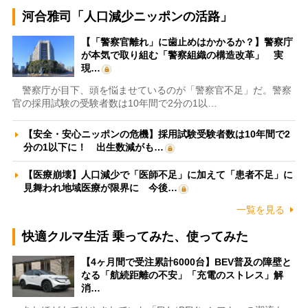
河合雅司「人口減少ニッポンの活路」
【「警察官離れ」に歯止めはかかるか？】警察庁
が本気で取り組む「警察組織の構造改革」 実
現…
警察庁が目下、頭を悩ませているのが「警察官不足」だ。警察
官の採用試験の受験者数は10年間で2分の1以…
【安全・安心ニッポンの危機】採用試験受験者数は10年間で2
分の1以下に！ 出生数減がも…
【医療崩壊】人口減少で「医師不足」に加えて「患者不足」に
見舞われ地域医療が限界に 今後…
一覧を見る
快適クルマ生活 乗ってみた、使ってみた
【4ヶ月間で受注累計6000台】BEV普及の障壁と
なる「航続距離の不安」「充電のストレス」解
消…