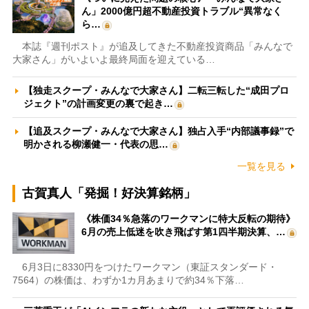
ん」2000億円超不動産投資トラブル“異常なく
ら…
本誌『週刊ポスト』が追及してきた不動産投資商品「みんなで
大家さん」がいよいよ最終局面を迎えている…
【独走スクープ・みんなで大家さん】二転三転した“成田プロ
ジェクト”の計画変更の裏で起き…
【追及スクープ・みんなで大家さん】独占入手“内部議事録”で
明かされる柳瀬健一・代表の思…
一覧を見る
古賀真人「発掘！好決算銘柄」
《株価34％急落のワークマンに特大反転の期待》
6月の売上低迷を吹き飛ばす第1四半期決算、…
6月3日に8330円をつけたワークマン（東証スタンダード・
7564）の株価は、わずか1カ月あまりで約34％下落…