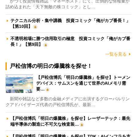
かつて投資情報雑誌「マネーポスト」にて、圧倒的な情報量が
詰め込まれた「天下無敵の株コミック」とし…
テクニカル分析・集中講義 投資コミック「俺がカブ番長！」
【第10回】
不透明相場に勝つ信用取引の極意 投資コミック「俺がカブ番
長！」【第9回】
一覧を見る
戸松信博の明日の爆騰株を探せ！
【戸松信博氏「明日の爆騰株」を探せ】トーメン
デバイス：サムスンを通じて世界のAIメモリ需
要…
新聞や雑誌など多数の金融メディアに出演するグローバルリン
クアドバイザーズ代表の戸松信博氏が、最新…
【戸松信博氏「明日の爆騰株」を探せ】レーザーテック：最先
端半導体の製造に不可欠な検査装…
【戸松信博氏「明日の爆騰株」を探せ】TDK：AIインフラを支