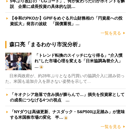
5年ぶり改訂の「CGコード」、何が変わったのかポイントを解
説 企業に成長投資の具体的な説…
【令和のPKOか】GPIFをめぐる片山財務相の「円資産への投
資拡大」発言の波紋 「国債重視」…
一覧を見る
森口亮「まるわかり市況分析」
「トレンド転換のスイッチになり得る」“介入慣
れ”した市場心理を変える「日米協調為替介入」
…
日米両政府が、約28年ぶりとなる円買いの協調介入に踏み切っ
た。米国も追加介入を辞さない姿勢を示して…
「キオクシア急落で含み損が膨らんで…」損失を投資家として
の成長につなげる4つの視点 …
「NYダウは高値更新、ナスダック・S&P500は足踏み」が意味
する米国株市場の変化 半…
一覧を見る