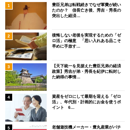
豊臣兄弟は転戦続きでなぜ軍費が続い
1
たのか？ 信長亡き後、秀吉・秀長の
突出した経済…
後悔しない老後を実現するための「ゼ
2
ロ活」の極意 「思い入れある品こそ
早めに手放す…
【天下統一を見据えた豊臣兄弟の経済
3
政策】秀吉が弟・秀長を紀伊に転封し
た納得の事情…
資産をゼロにして最期を迎える「ゼロ
4
活」、年代別・計画的にお金を使うポ
イント 6…
老舗遊技機メーカー・豊丸産業がパチ
5