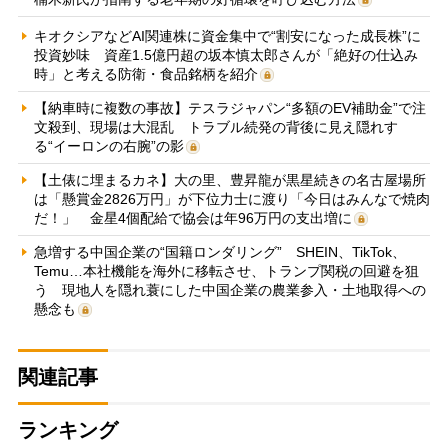
キオクシアなどAI関連株に資金集中で“割安になった成長株”に
投資妙味 資産1.5億円超の坂本慎太郎さんが「絶好の仕込み
時」と考える防衛・食品銘柄を紹介
【納車時に複数の事故】テスラジャパン“多額のEV補助金”で注
文殺到、現場は大混乱 トラブル続発の背後に見え隠れす
る“イーロンの右腕”の影
【土俵に埋まるカネ】大の里、豊昇龍が黒星続きの名古屋場所
は「懸賞金2826万円」が下位力士に渡り「今日はみんなで焼肉
だ！」 金星4個配給で協会は年96万円の支出増に
急増する中国企業の“国籍ロンダリング” SHEIN、TikTok、
Temu…本社機能を海外に移転させ、トランプ関税の回避を狙
う 現地人を隠れ蓑にした中国企業の農業参入・土地取得への
懸念も
関連記事
ランキング