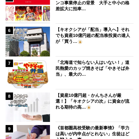
ンコ事業停止の背景 大手と中小の格
差拡大に拍車…
【キオクシアが「配当」導入へ】それ
6
でも資産10億円超の配当株投資の達人
が「買う…
「北海道で知らない人はいない！」道
7
民熱愛のカップ焼きそば「やきそば弁
当」、最大の…
【資産10億円超・かんちさんが厳
8
選！】「キオクシアの次」に資金が流
れる期待の高…
《首都圏高校受験の最新事情》「学力
9
は高いが内申点がとれない」生徒はど