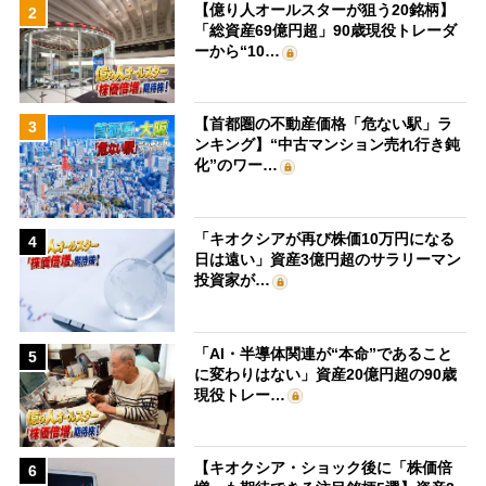
【億り人オールスターが狙う20銘柄】
2
「総資産69億円超」90歳現役トレーダ
ーから“10…
【首都圏の不動産価格「危ない駅」ラ
3
ンキング】“中古マンション売れ行き鈍
化”のワー…
「キオクシアが再び株価10万円になる
4
日は遠い」資産3億円超のサラリーマン
投資家が…
「AI・半導体関連が“本命”であること
5
に変わりはない」資産20億円超の90歳
現役トレー…
【キオクシア・ショック後に「株価倍
6