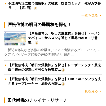
不透明相場に勝つ信用取引の極意 投資コミック「俺がカブ番
長！」【第9回】
一覧を見る
戸松信博の明日の爆騰株を探せ！
【戸松信博氏「明日の爆騰株」を探せ】トーメン
デバイス：サムスンを通じて世界のAIメモリ需
要…
新聞や雑誌など多数の金融メディアに出演するグローバルリン
クアドバイザーズ代表の戸松信博氏が、最新…
【戸松信博氏「明日の爆騰株」を探せ】レーザーテック：最先
端半導体の製造に不可欠な検査装…
【戸松信博氏「明日の爆騰株」を探せ】TDK：AIインフラを支
えるキープレーヤー 成長の再評…
一覧を見る
田代尚機のチャイナ・リサーチ