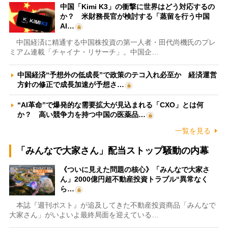
中国「Kimi K3」の衝撃に世界はどう対応するの
か？ 米財務長官が検討する「蒸留を行う中国
AI…
中国経済に精通する中国株投資の第一人者・田代尚機氏のプレ
ミアム連載「チャイナ・リサーチ」。中国企…
中国経済“予想外の低成長”で政策のテコ入れ必至か 経済運営
方針の修正で成長加速が予想さ…
“AI革命”で爆発的な需要拡大が見込まれる「CXO」とは何
か？ 高い競争力を持つ中国の医薬品…
一覧を見る
「みんなで大家さん」配当ストップ騒動の内幕
《ついに見えた問題の核心》「みんなで大家さ
ん」2000億円超不動産投資トラブル“異常なく
ら…
本誌『週刊ポスト』が追及してきた不動産投資商品「みんなで
大家さん」がいよいよ最終局面を迎えている…