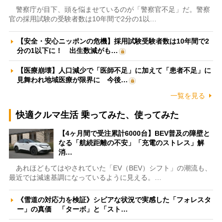
警察庁が目下、頭を悩ませているのが「警察官不足」だ。警察
官の採用試験の受験者数は10年間で2分の1以…
【安全・安心ニッポンの危機】採用試験受験者数は10年間で2
分の1以下に！ 出生数減がも…
【医療崩壊】人口減少で「医師不足」に加えて「患者不足」に
見舞われ地域医療が限界に 今後…
一覧を見る
快適クルマ生活 乗ってみた、使ってみた
【4ヶ月間で受注累計6000台】BEV普及の障壁と
なる「航続距離の不安」「充電のストレス」解
消…
あれほどもてはやされていた「EV（BEV）シフト」の潮流も、
最近では減速基調になっているように見える。…
《雪道の対応力を検証》シビアな状況で実感した「フォレスタ
ー」の真価 「ターボ」と「スト…