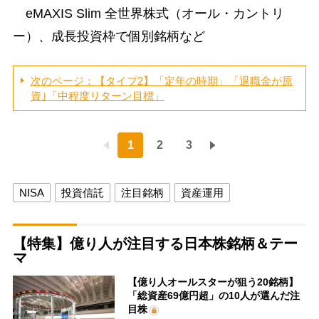
eMAXIS Slim 全世界株式（オール・カントリ
ー）、成長投資枠で個別銘柄など
次のページ：【タイプ2】「定年の時期」「退職金が原
資｣「中程度リターン目標」
1
2
3
NISA
投資信託
注目銘柄
資産運用
【特集】億り人が注目する日本株銘柄＆テー
マ
【億り人オールスターが狙う20銘柄】
「総資産69億円超」の10人が選んだ注
目株