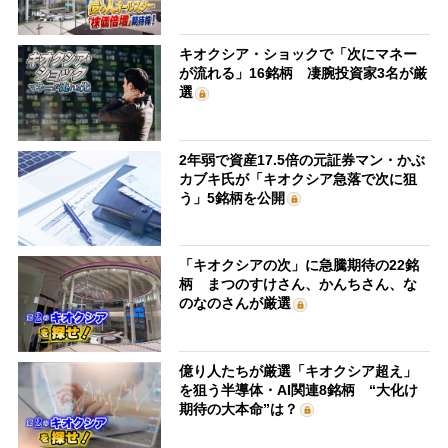
キオクシア・ショックで「次にマネー
が流れる」16銘柄 凄腕投資家3名が厳
選
2年弱で資産17.5倍の元証券マン・かぶ
カブキ氏が「キオクシア急落で次に狙
う」5銘柄を公開
「キオクシアの次」に急騰期待の22銘
柄 まつのすけさん、かんちさん、な
のなのさんが厳選
億り人たちが厳選「キオクシア超え」
を狙う半導体・AI関連8銘柄 “大化け
期待の大本命”は？