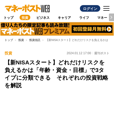
ログイン
トップ
投資
ビジネス
キャリア
ライフ
マネー
トップ
投資
投資信託
【新NISAスタート】どれだけリスクを負えるかは「
投資
2024.01.12 17:00
週刊ポスト
【新NISAスタート】どれだけリスクを
負えるかは「年齢・資金・目標」で3タ
イプに分類できる それぞれの投資戦略
を解説
Loaded
:
100.00%
/
Unmute