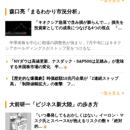
一覧を見る
森口亮「まるわかり市況分析」
「キオクシア急落で含み損が膨らんで…」損失を
投資家としての成長につなげる4つの視点 「…
半導体株を中心に相場の調整色が強まり、7月中旬にはキオク
シアホールディングスがストップ安をつけるな…
「NYダウは高値更新、ナスダック・S&P500は足踏み」が意味
する米国株市場の変化 半…
【歴史的な爆騰劇】時価総額10兆円企業が「2連続ストップ
高」「制限値幅拡大」の衝撃 フ…
一覧を見る
大前研一「ビジネス新大陸」の歩き方
「いつ暴発してもおかしくはない」イーロン・マ
スク氏とスペースXが抱えるリスクの数々「絶対
的…