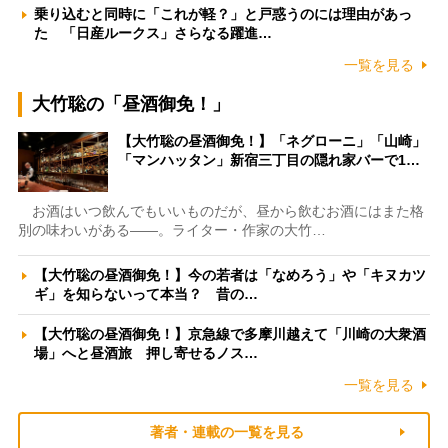
乗り込むと同時に「これが軽？」と戸惑うのには理由があっ
た 「日産ルークス」さらなる躍進…
一覧を見る
大竹聡の「昼酒御免！」
【大竹聡の昼酒御免！】「ネグローニ」「山崎」
「マンハッタン」新宿三丁目の隠れ家バーで1…
お酒はいつ飲んでもいいものだが、昼から飲むお酒にはまた格
別の味わいがある――。ライター・作家の大竹…
【大竹聡の昼酒御免！】今の若者は「なめろう」や「キヌカツ
ギ」を知らないって本当？ 昔の…
【大竹聡の昼酒御免！】京急線で多摩川越えて「川崎の大衆酒
場」へと昼酒旅 押し寄せるノス…
一覧を見る
著者・連載の一覧を見る