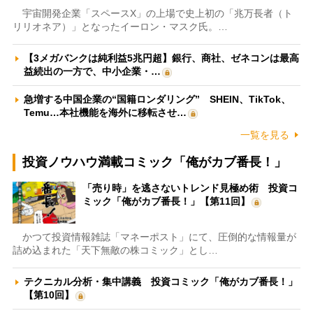
宇宙開発企業「スペースX」の上場で史上初の「兆万長者（ト
リリオネア）」となったイーロン・マスク氏。…
【3メガバンクは純利益5兆円超】銀行、商社、ゼネコンは最高
益続出の一方で、中小企業・…
急増する中国企業の“国籍ロンダリング” SHEIN、TikTok、
Temu…本社機能を海外に移転させ…
一覧を見る
投資ノウハウ満載コミック「俺がカブ番長！」
「売り時」を逃さないトレンド見極め術 投資コ
ミック「俺がカブ番長！」【第11回】
かつて投資情報雑誌「マネーポスト」にて、圧倒的な情報量が
詰め込まれた「天下無敵の株コミック」とし…
テクニカル分析・集中講義 投資コミック「俺がカブ番長！」
【第10回】