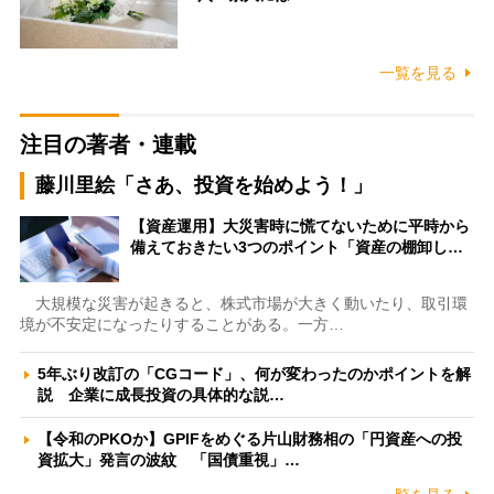
一覧を見る
注目の著者・連載
藤川里絵「さあ、投資を始めよう！」
【資産運用】大災害時に慌てないために平時から
備えておきたい3つのポイント「資産の棚卸し…
大規模な災害が起きると、株式市場が大きく動いたり、取引環
境が不安定になったりすることがある。一方…
5年ぶり改訂の「CGコード」、何が変わったのかポイントを解
説 企業に成長投資の具体的な説…
【令和のPKOか】GPIFをめぐる片山財務相の「円資産への投
資拡大」発言の波紋 「国債重視」…