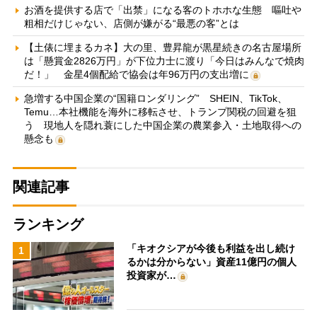
お酒を提供する店で「出禁」になる客のトホホな生態 嘔吐や
粗相だけじゃない、店側が嫌がる“最悪の客”とは
【土俵に埋まるカネ】大の里、豊昇龍が黒星続きの名古屋場所
は「懸賞金2826万円」が下位力士に渡り「今日はみんなで焼肉
だ！」 金星4個配給で協会は年96万円の支出増に
急増する中国企業の“国籍ロンダリング” SHEIN、TikTok、
Temu…本社機能を海外に移転させ、トランプ関税の回避を狙
う 現地人を隠れ蓑にした中国企業の農業参入・土地取得への
懸念も
関連記事
ランキング
「キオクシアが今後も利益を出し続け
1
るかは分からない」資産11億円の個人
投資家が…