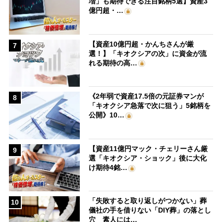
増」も期待できる注目銘柄5選】資産3
億円超・…
【資産10億円超・かんちさんが厳
7
選！】「キオクシアの次」に資金が流
れる期待の高…
《2年弱で資産17.5倍の元証券マンが
8
「キオクシア急落で次に狙う」5銘柄を
公開》10…
【資産11億円マック・チェリーさん厳
9
選「キオクシア・ショック」後に大化
け期待4銘…
「失敗すると取り返しがつかない」葬
10
儀社の手を借りない「DIY葬」の落とし
穴 素人には…