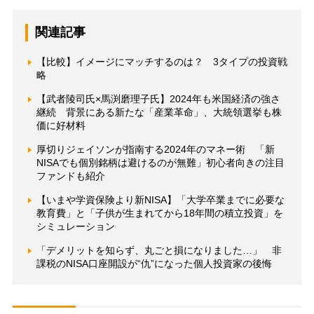
関連記事
【比較】イメージにマッチするのは？ 3タイプの投資戦
略
【武者陵司氏×馬渕磨理子氏】2024年も米国経済の強さ
継続 背景にある新たな「産業革命」、大統領選挙も株
価に好材料
厚切りジェイソンが指南する2024年のマネー術 「新
NISAでも個別銘柄は避けるのが無難」初心者向きの注目
ファンドも紹介
【いまや学資保険より新NISA】「大学卒業までに必要な
教育費」と「子供が生まれてから18年間の積立投資」を
シミュレーション
「デメリットを知らず、丸ごと損になりました…」 非
課税のNISA口座開設が“仇”になった個人投資家の後悔