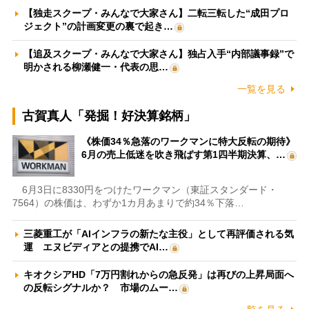
【独走スクープ・みんなで大家さん】二転三転した“成田プロ
ジェクト”の計画変更の裏で起き…
【追及スクープ・みんなで大家さん】独占入手“内部議事録”で
明かされる柳瀬健一・代表の思…
一覧を見る
古賀真人「発掘！好決算銘柄」
《株価34％急落のワークマンに特大反転の期待》
6月の売上低迷を吹き飛ばす第1四半期決算、…
6月3日に8330円をつけたワークマン（東証スタンダード・
7564）の株価は、わずか1カ月あまりで約34％下落…
三菱重工が「AIインフラの新たな主役」として再評価される気
運 エヌビディアとの提携でAI…
キオクシアHD「7万円割れからの急反発」は再びの上昇局面へ
の反転シグナルか？ 市場のムー…