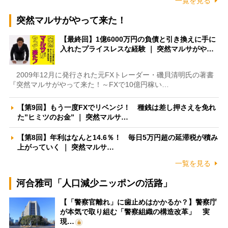
一覧を見る
突然マルサがやって来た！
【最終回】1億6000万円の負債と引き換えに手に
入れたプライスレスな経験 ｜ 突然マルサがや…
2009年12月に発行された元FXトレーダー・磯貝清明氏の著書
『突然マルサがやって来た！～FXで10億円稼い…
【第9回】もう一度FXでリベンジ！ 種銭は差し押さえを免れ
た”ヒミツのお金” ｜ 突然マルサ…
【第8回】年利はなんと14.6％！ 毎日5万円超の延滞税が積み
上がっていく ｜ 突然マルサ…
一覧を見る
河合雅司「人口減少ニッポンの活路」
【「警察官離れ」に歯止めはかかるか？】警察庁
が本気で取り組む「警察組織の構造改革」 実
現…