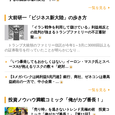
一覧を見る
大前研一「ビジネス新大陸」の歩き方
「イラン戦争を利用して儲けている」利益相反と
の批判が強まるトランプファミリーの不正蓄財
疑…
トランプ大統領のファミリー信託が今年1～3月に3000回以上も
の証券取引を行っていたことが明らかになり…
「いつ暴発してもおかしくはない」イーロン・マスク氏とスペ
ースXが抱えるリスクの数々「絶対…
【3メガバンクは純利益5兆円超】銀行、商社、ゼネコンは最高
益続出の一方で、中小企業・…
一覧を見る
投資ノウハウ満載コミック「俺がカブ番長！」
「売り時」を逃さないトレンド見極め術 投資コ
ミック「俺がカブ番長！」【第11回】