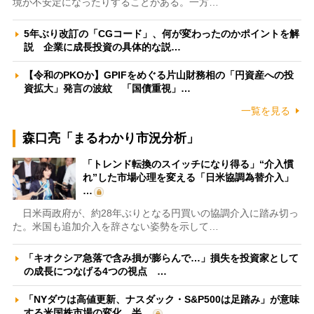
境が不安定になったりすることがある。一方…
5年ぶり改訂の「CGコード」、何が変わったのかポイントを解
説 企業に成長投資の具体的な説…
【令和のPKOか】GPIFをめぐる片山財務相の「円資産への投
資拡大」発言の波紋 「国債重視」…
一覧を見る
森口亮「まるわかり市況分析」
「トレンド転換のスイッチになり得る」“介入慣
れ”した市場心理を変える「日米協調為替介入」
…
日米両政府が、約28年ぶりとなる円買いの協調介入に踏み切っ
た。米国も追加介入を辞さない姿勢を示して…
「キオクシア急落で含み損が膨らんで…」損失を投資家として
の成長につなげる4つの視点 …
「NYダウは高値更新、ナスダック・S&P500は足踏み」が意味
する米国株市場の変化 半…