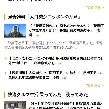
一覧を見る
河合雅司「人口減少ニッポンの活路」
【「警察官離れ」に歯止めはかかるか？】警察庁
が本気で取り組む「警察組織の構造改革」 実
現…
警察庁が目下、頭を悩ませているのが「警察官不足」だ。警察
官の採用試験の受験者数は10年間で2分の1以…
【安全・安心ニッポンの危機】採用試験受験者数は10年間で2
分の1以下に！ 出生数減がも…
【医療崩壊】人口減少で「医師不足」に加えて「患者不足」に
見舞われ地域医療が限界に 今後…
一覧を見る
快適クルマ生活 乗ってみた、使ってみた
【4ヶ月間で受注累計6000台】BEV普及の障壁と
なる「航続距離の不安」「充電のストレス」解