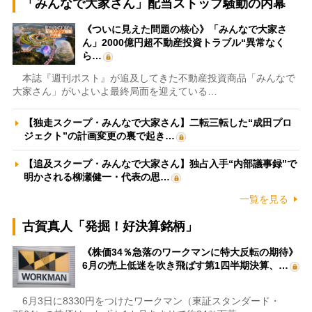
「みんなで大家さん」配当ストップ騒動の内幕
《ついに見えた問題の核心》「みんなで大家さ
ん」2000億円超不動産投資トラブル“異常なく
ら…
本誌『週刊ポスト』が追及してきた不動産投資商品「みんなで
大家さん」がいよいよ最終局面を迎えている…
【独走スクープ・みんなで大家さん】二転三転した“成田プロ
ジェクト”の計画変更の裏で起き…
【追及スクープ・みんなで大家さん】独占入手“内部議事録”で
明かされる柳瀬健一・代表の思…
一覧を見る
古賀真人「発掘！好決算銘柄」
《株価34％急落のワークマンに特大反転の期待》
6月の売上低迷を吹き飛ばす第1四半期決算、…
6月3日に8330円をつけたワークマン（東証スタンダード・