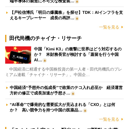
端半導体の製造に不可欠な検査装…
【戸松信博氏「明日の爆騰株」を探せ】TDK：AIインフラを支
えるキープレーヤー 成長の再評…
一覧を見る
田代尚機のチャイナ・リサーチ
中国「Kimi K3」の衝撃に世界はどう対応するの
か？ 米財務長官が検討する「蒸留を行う中国
AI…
中国経済に精通する中国株投資の第一人者・田代尚機氏のプレ
ミアム連載「チャイナ・リサーチ」。中国企…
中国経済“予想外の低成長”で政策のテコ入れ必至か 経済運営
方針の修正で成長加速が予想さ…
“AI革命”で爆発的な需要拡大が見込まれる「CXO」とは何
か？ 高い競争力を持つ中国の医薬品…
一覧を見る