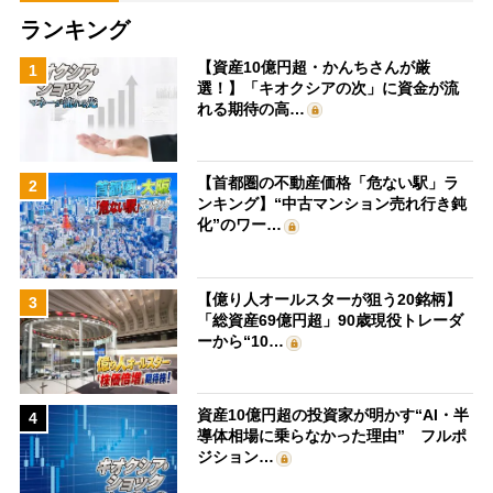
ランキング
【資産10億円超・かんちさんが厳
1
選！】「キオクシアの次」に資金が流
れる期待の高…
【首都圏の不動産価格「危ない駅」ラ
2
ンキング】“中古マンション売れ行き鈍
化”のワー…
【億り人オールスターが狙う20銘柄】
3
「総資産69億円超」90歳現役トレーダ
ーから“10…
資産10億円超の投資家が明かす“AI・半
4
導体相場に乗らなかった理由” フルポ
ジション…