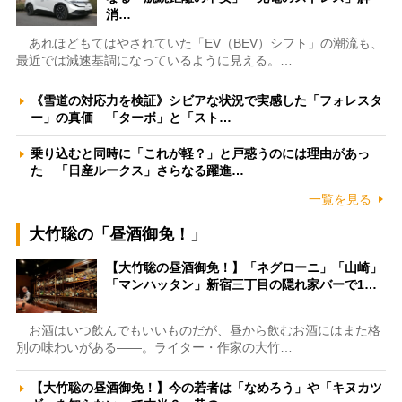
消…
あれほどもてはやされていた「EV（BEV）シフト」の潮流も、
最近では減速基調になっているように見える。…
《雪道の対応力を検証》シビアな状況で実感した「フォレスタ
ー」の真価 「ターボ」と「スト…
乗り込むと同時に「これが軽？」と戸惑うのには理由があっ
た 「日産ルークス」さらなる躍進…
一覧を見る
大竹聡の「昼酒御免！」
【大竹聡の昼酒御免！】「ネグローニ」「山崎」
「マンハッタン」新宿三丁目の隠れ家バーで1…
お酒はいつ飲んでもいいものだが、昼から飲むお酒にはまた格
別の味わいがある――。ライター・作家の大竹…
【大竹聡の昼酒御免！】今の若者は「なめろう」や「キヌカツ