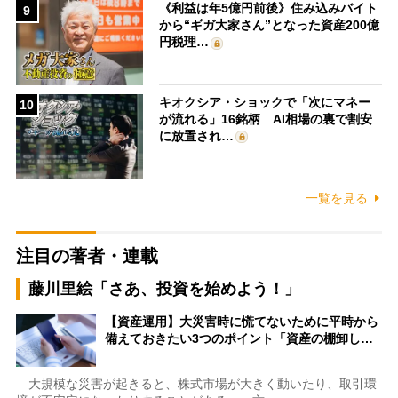
《利益は年5億円前後》住み込みバイト
9
から“ギガ大家さん”となった資産200億
円税理…
キオクシア・ショックで「次にマネー
10
が流れる」16銘柄 AI相場の裏で割安
に放置され…
一覧を見る
注目の著者・連載
藤川里絵「さあ、投資を始めよう！」
【資産運用】大災害時に慌てないために平時から
備えておきたい3つのポイント「資産の棚卸し…
大規模な災害が起きると、株式市場が大きく動いたり、取引環