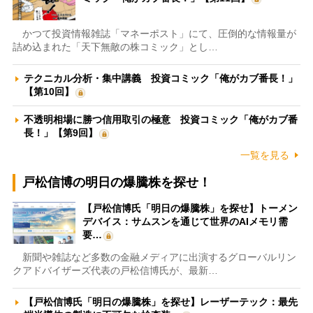
かつて投資情報雑誌「マネーポスト」にて、圧倒的な情報量が
詰め込まれた「天下無敵の株コミック」とし…
テクニカル分析・集中講義 投資コミック「俺がカブ番長！」
【第10回】
不透明相場に勝つ信用取引の極意 投資コミック「俺がカブ番
長！」【第9回】
一覧を見る
戸松信博の明日の爆騰株を探せ！
【戸松信博氏「明日の爆騰株」を探せ】トーメン
デバイス：サムスンを通じて世界のAIメモリ需
要…
新聞や雑誌など多数の金融メディアに出演するグローバルリン
クアドバイザーズ代表の戸松信博氏が、最新…
【戸松信博氏「明日の爆騰株」を探せ】レーザーテック：最先