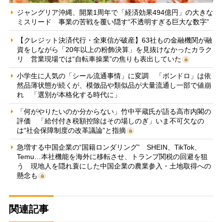
ジャングリア沖縄、開業1周年で「経済効果494億円」の大きな
ミスリード 事業の苦戦を覆い隠す“不透明すぎる巨大な数字”
【クレジット決済代行・全東信が破産】63社もの金融機関が融
資をしながら「20年以上の粉飾決算」を見抜けなかったカラク
リ 営業現場では“自転車操業”の焦りも表出していた
小学生に人気の「シール流通事情」に変調 「ボンドロ」は依
然品薄状態が続くが、模倣品や類似品が大量流通し一部で値崩
れ 「選別が本格化する時代に」
「何がやりたいのか分からない」竹中平蔵氏が語る高市内閣の
評価 「給付付き税額控除はその場しのぎ」いま不可欠なの
は“社会保障制度の改革議論”と指摘
急増する中国企業の“国籍ロンダリング” SHEIN、TikTok、
Temu…本社機能を海外に移転させ、トランプ関税の回避を狙
う 現地人を隠れ蓑にした中国企業の農業参入・土地取得への
懸念も
関連記事