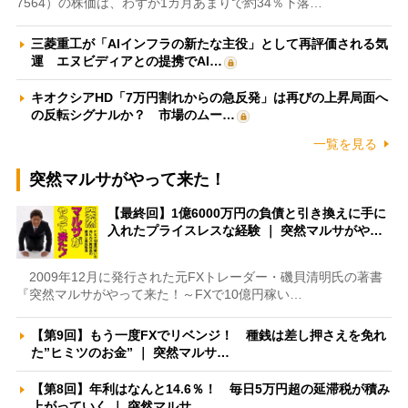
7564）の株価は、わずか1カ月あまりで約34％下落…
三菱重工が「AIインフラの新たな主役」として再評価される気
運 エヌビディアとの提携でAI…
キオクシアHD「7万円割れからの急反発」は再びの上昇局面へ
の反転シグナルか？ 市場のムー…
一覧を見る
突然マルサがやって来た！
【最終回】1億6000万円の負債と引き換えに手に
入れたプライスレスな経験 ｜ 突然マルサがや…
2009年12月に発行された元FXトレーダー・磯貝清明氏の著書
『突然マルサがやって来た！～FXで10億円稼い…
【第9回】もう一度FXでリベンジ！ 種銭は差し押さえを免れ
た”ヒミツのお金” ｜ 突然マルサ…
【第8回】年利はなんと14.6％！ 毎日5万円超の延滞税が積み
上がっていく ｜ 突然マルサ…