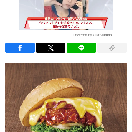
Powered by 
GliaStudios
Mute