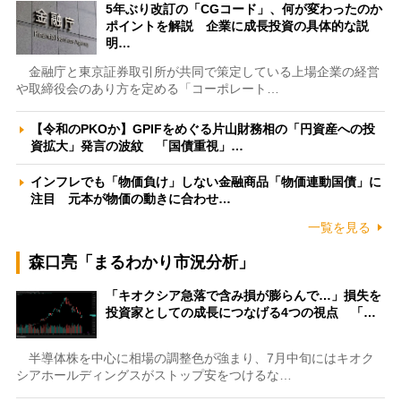
5年ぶり改訂の「CGコード」、何が変わったのか
ポイントを解説 企業に成長投資の具体的な説
明…
金融庁と東京証券取引所が共同で策定している上場企業の経営
や取締役会のあり方を定める「コーポレート…
【令和のPKOか】GPIFをめぐる片山財務相の「円資産への投
資拡大」発言の波紋 「国債重視」…
インフレでも「物価負け」しない金融商品「物価連動国債」に
注目 元本が物価の動きに合わせ…
一覧を見る
森口亮「まるわかり市況分析」
「キオクシア急落で含み損が膨らんで…」損失を
投資家としての成長につなげる4つの視点 「…
半導体株を中心に相場の調整色が強まり、7月中旬にはキオク
シアホールディングスがストップ安をつけるな…