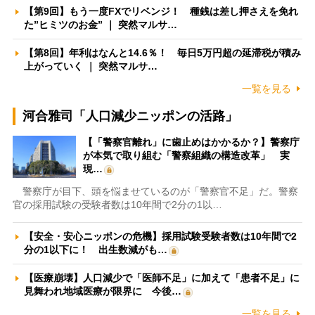
【第9回】もう一度FXでリベンジ！ 種銭は差し押さえを免れ
た”ヒミツのお金” ｜ 突然マルサ…
【第8回】年利はなんと14.6％！ 毎日5万円超の延滞税が積み
上がっていく ｜ 突然マルサ…
一覧を見る
河合雅司「人口減少ニッポンの活路」
【「警察官離れ」に歯止めはかかるか？】警察庁
が本気で取り組む「警察組織の構造改革」 実
現…
警察庁が目下、頭を悩ませているのが「警察官不足」だ。警察
官の採用試験の受験者数は10年間で2分の1以…
【安全・安心ニッポンの危機】採用試験受験者数は10年間で2
分の1以下に！ 出生数減がも…
【医療崩壊】人口減少で「医師不足」に加えて「患者不足」に
見舞われ地域医療が限界に 今後…
一覧を見る