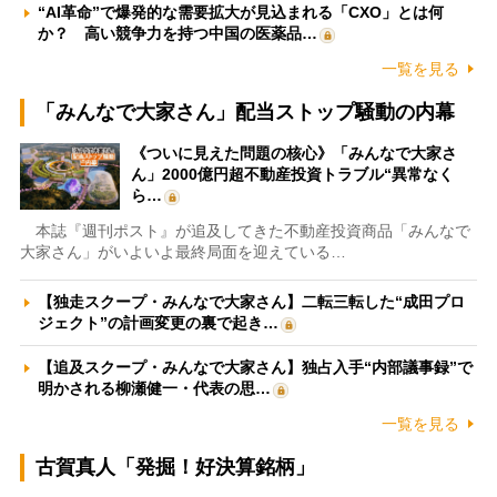
“AI革命”で爆発的な需要拡大が見込まれる「CXO」とは何
か？ 高い競争力を持つ中国の医薬品…
一覧を見る
「みんなで大家さん」配当ストップ騒動の内幕
《ついに見えた問題の核心》「みんなで大家さ
ん」2000億円超不動産投資トラブル“異常なく
ら…
本誌『週刊ポスト』が追及してきた不動産投資商品「みんなで
大家さん」がいよいよ最終局面を迎えている…
【独走スクープ・みんなで大家さん】二転三転した“成田プロ
ジェクト”の計画変更の裏で起き…
【追及スクープ・みんなで大家さん】独占入手“内部議事録”で
明かされる柳瀬健一・代表の思…
一覧を見る
古賀真人「発掘！好決算銘柄」