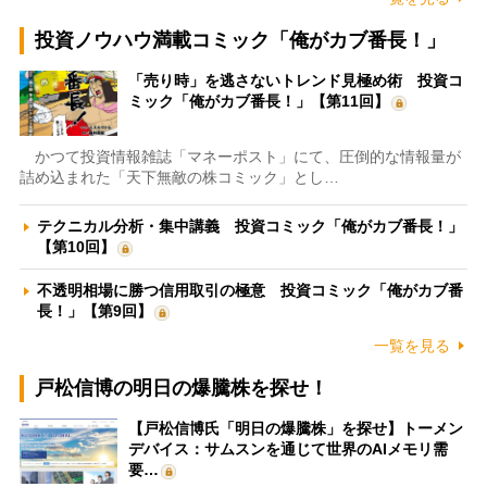
投資ノウハウ満載コミック「俺がカブ番長！」
「売り時」を逃さないトレンド見極め術 投資コ
ミック「俺がカブ番長！」【第11回】
かつて投資情報雑誌「マネーポスト」にて、圧倒的な情報量が
詰め込まれた「天下無敵の株コミック」とし…
テクニカル分析・集中講義 投資コミック「俺がカブ番長！」
【第10回】
不透明相場に勝つ信用取引の極意 投資コミック「俺がカブ番
長！」【第9回】
一覧を見る
戸松信博の明日の爆騰株を探せ！
【戸松信博氏「明日の爆騰株」を探せ】トーメン
デバイス：サムスンを通じて世界のAIメモリ需
要…