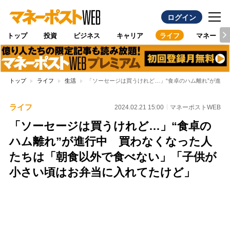
ログイン
トップ
投資
ビジネス
キャリア
ライフ
マネー
トップ
ライフ
生活
「ソーセージは買うけれど…」“食卓のハム離れ”が進
ライフ
2024.02.21 15:00
マネーポストWEB
「ソーセージは買うけれど…」“食卓の
ハム離れ”が進行中 買わなくなった人
たちは「朝食以外で食べない」「子供が
小さい頃はお弁当に入れてたけど」
Loaded
:
100.00%
/
Unmute