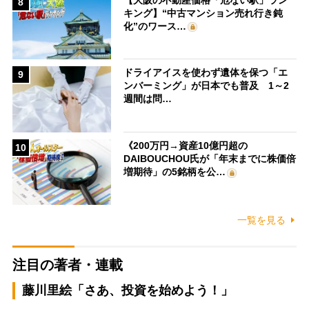
8
キング】“中古マンション売れ行き鈍
化”のワース…
ドライアイスを使わず遺体を保つ「エ
9
ンバーミング」が日本でも普及 1～2
週間は問…
《200万円→資産10億円超の
10
DAIBOUCHOU氏が「年末までに株価倍
増期待」の5銘柄を公…
一覧を見る
注目の著者・連載
藤川里絵「さあ、投資を始めよう！」