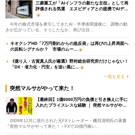
三菱重工が「AIインフラの新たな主役」として再
評価される気運 エヌビディアとの提携でAIデ…
今年の株式市場を牽引してきたAI・半導体関連株に、調整の動
きが広がっている。そうしたなか、再び注目…
キオクシアHD「7万円割れからの急反発」は再びの上昇局面へ
の反転シグナルか？ 市場のムー…
《億り人・古賀真人氏が厳選》野村総合研究所だけじゃない！
「DX・省力化・円安」を追い風に…
一覧を見る
突然マルサがやって来た！
【最終回】1億6000万円の負債と引き換えに手に
入れたプライスレスな経験 ｜ 突然マルサがや…
2009年12月に発行された元FXトレーダー・磯貝清明氏の著書
『突然マルサがやって来た！～FXで10億円稼い…