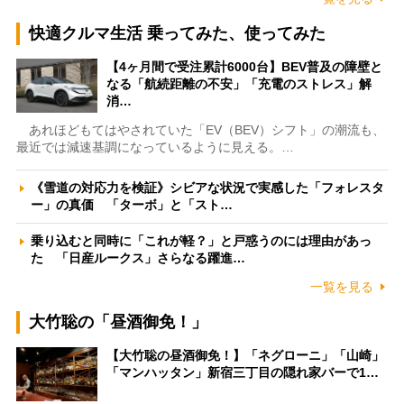
快適クルマ生活 乗ってみた、使ってみた
【4ヶ月間で受注累計6000台】BEV普及の障壁と
なる「航続距離の不安」「充電のストレス」解
消…
あれほどもてはやされていた「EV（BEV）シフト」の潮流も、
最近では減速基調になっているように見える。…
《雪道の対応力を検証》シビアな状況で実感した「フォレスタ
ー」の真価 「ターボ」と「スト…
乗り込むと同時に「これが軽？」と戸惑うのには理由があっ
た 「日産ルークス」さらなる躍進…
一覧を見る
大竹聡の「昼酒御免！」
【大竹聡の昼酒御免！】「ネグローニ」「山崎」
「マンハッタン」新宿三丁目の隠れ家バーで1…