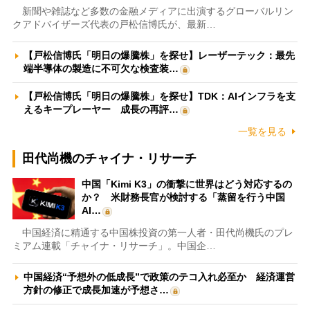
新聞や雑誌など多数の金融メディアに出演するグローバルリン
クアドバイザーズ代表の戸松信博氏が、最新…
【戸松信博氏「明日の爆騰株」を探せ】レーザーテック：最先
端半導体の製造に不可欠な検査装…
【戸松信博氏「明日の爆騰株」を探せ】TDK：AIインフラを支
えるキープレーヤー 成長の再評…
一覧を見る
田代尚機のチャイナ・リサーチ
中国「Kimi K3」の衝撃に世界はどう対応するの
か？ 米財務長官が検討する「蒸留を行う中国
AI…
中国経済に精通する中国株投資の第一人者・田代尚機氏のプレ
ミアム連載「チャイナ・リサーチ」。中国企…
中国経済“予想外の低成長”で政策のテコ入れ必至か 経済運営
方針の修正で成長加速が予想さ…