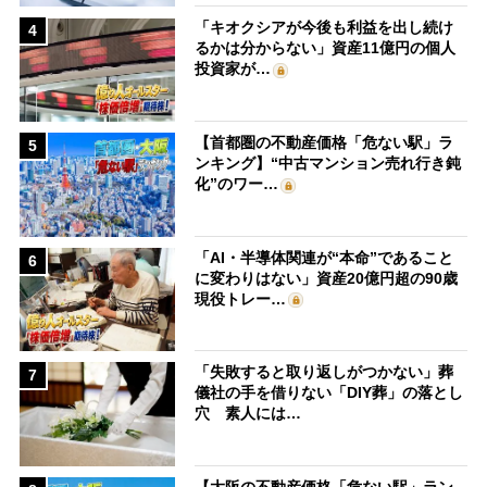
「キオクシアが今後も利益を出し続け
4
るかは分からない」資産11億円の個人
投資家が…
【首都圏の不動産価格「危ない駅」ラ
5
ンキング】“中古マンション売れ行き鈍
化”のワー…
「AI・半導体関連が“本命”であること
6
に変わりはない」資産20億円超の90歳
現役トレー…
「失敗すると取り返しがつかない」葬
7
儀社の手を借りない「DIY葬」の落とし
穴 素人には…
【大阪の不動産価格「危ない駅」ラン