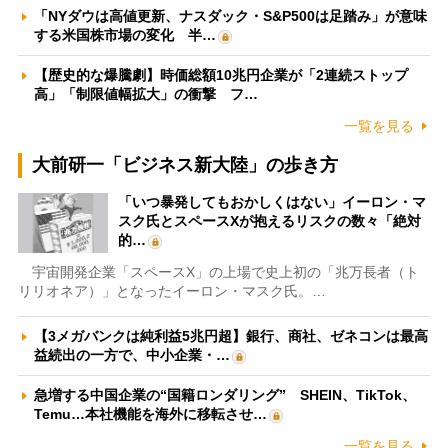
「NYダウは高値更新、ナスダック・S&P500は足踏み」が意味
する米国株市場の変化 半…
【歴史的な爆騰劇】時価総額10兆円企業が「2連続ストップ
高」「制限値幅拡大」の衝撃 フ…
一覧を見る
大前研一「ビジネス新大陸」の歩き方
「いつ暴発してもおかしくはない」イーロン・マ
スク氏とスペースXが抱えるリスクの数々「絶対
的…
宇宙開発企業「スペースX」の上場で史上初の「兆万長者（ト
リリオネア）」となったイーロン・マスク氏。…
【3メガバンクは純利益5兆円超】銀行、商社、ゼネコンは最高
益続出の一方で、中小企業・…
急増する中国企業の“国籍ロンダリング” SHEIN、TikTok、
Temu…本社機能を海外に移転させ…
一覧を見る