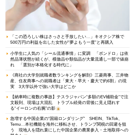
「この恐ろしい株はさっさと手放したい…」キオクシア株で
500万円の利益を出した女性が“夢よもう一度”と再購入
小学生に人気の「シール流通事情」に変調 「ボンドロ」は依
然品薄状態が続くが、模倣品や類似品が大量流通し一部で値崩
れ 「選別が本格化する時代に」
《商社の大学別就職者数ランキングを解剖》三菱商事、三井物
産、住友商事への就職者は「東大・早大・慶大で約6割」の現
実 3大学以外で強い大学はどこか
【納車時に複数の事故】テスラジャパン“多額のEV補助金”で注
文殺到、現場は大混乱 トラブル続発の背後に見え隠れす
る“イーロンの右腕”の影
急増する中国企業の“国籍ロンダリング” SHEIN、TikTok、
Temu…本社機能を海外に移転させ、トランプ関税の回避を狙
う 現地人を隠れ蓑にした中国企業の農業参入・土地取得への