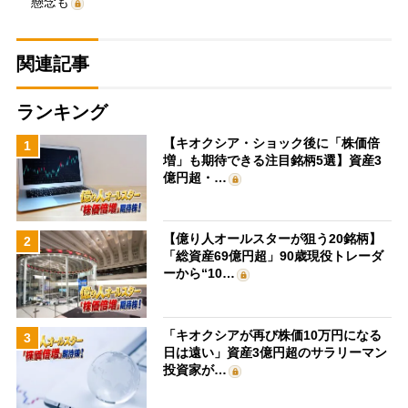
懸念も
関連記事
ランキング
【キオクシア・ショック後に「株価倍
1
増」も期待できる注目銘柄5選】資産3
億円超・…
【億り人オールスターが狙う20銘柄】
2
「総資産69億円超」90歳現役トレーダ
ーから“10…
「キオクシアが再び株価10万円になる
3
日は遠い」資産3億円超のサラリーマン
投資家が…