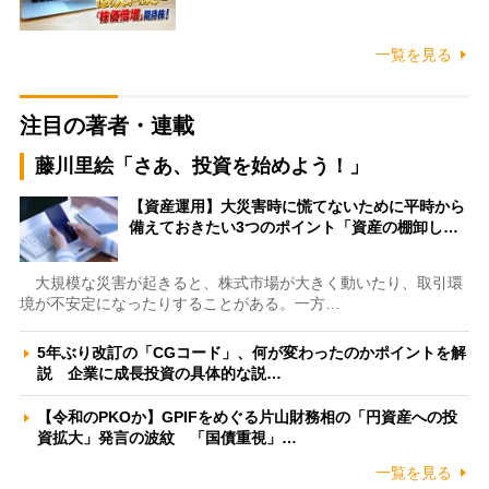
一覧を見る
注目の著者・連載
藤川里絵「さあ、投資を始めよう！」
【資産運用】大災害時に慌てないために平時から
備えておきたい3つのポイント「資産の棚卸し…
大規模な災害が起きると、株式市場が大きく動いたり、取引環
境が不安定になったりすることがある。一方…
5年ぶり改訂の「CGコード」、何が変わったのかポイントを解
説 企業に成長投資の具体的な説…
【令和のPKOか】GPIFをめぐる片山財務相の「円資産への投
資拡大」発言の波紋 「国債重視」…
一覧を見る