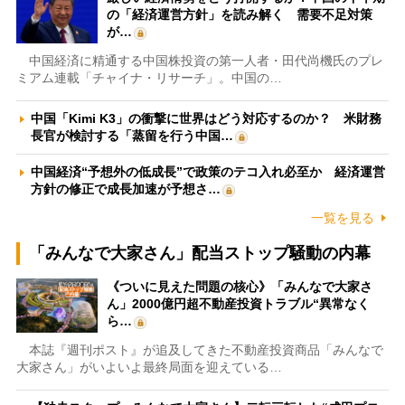
の「経済運営方針」を読み解く 需要不足対策
が…
中国経済に精通する中国株投資の第一人者・田代尚機氏のプレ
ミアム連載「チャイナ・リサーチ」。中国の…
中国「Kimi K3」の衝撃に世界はどう対応するのか？ 米財務
長官が検討する「蒸留を行う中国…
中国経済“予想外の低成長”で政策のテコ入れ必至か 経済運営
方針の修正で成長加速が予想さ…
一覧を見る
「みんなで大家さん」配当ストップ騒動の内幕
《ついに見えた問題の核心》「みんなで大家さ
ん」2000億円超不動産投資トラブル“異常なく
ら…
本誌『週刊ポスト』が追及してきた不動産投資商品「みんなで
大家さん」がいよいよ最終局面を迎えている…