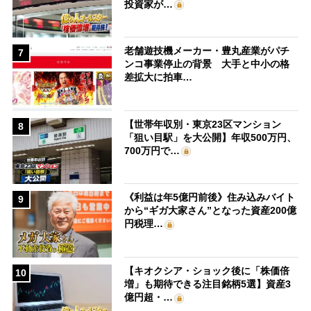
投資家が…
老舗遊技機メーカー・豊丸産業がパチ
7
ンコ事業停止の背景 大手と中小の格
差拡大に拍車…
【世帯年収別・東京23区マンション
8
「狙い目駅」を大公開】年収500万円、
700万円で…
《利益は年5億円前後》住み込みバイト
9
から“ギガ大家さん”となった資産200億
円税理…
【キオクシア・ショック後に「株価倍
10
増」も期待できる注目銘柄5選】資産3
億円超・…