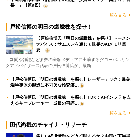
長！」【第9回】
一覧を見る
戸松信博の明日の爆騰株を探せ！
【戸松信博氏「明日の爆騰株」を探せ】トーメン
デバイス：サムスンを通じて世界のAIメモリ需
要…
新聞や雑誌など多数の金融メディアに出演するグローバルリン
クアドバイザーズ代表の戸松信博氏が、最新…
【戸松信博氏「明日の爆騰株」を探せ】レーザーテック：最先
端半導体の製造に不可欠な検査装…
【戸松信博氏「明日の爆騰株」を探せ】TDK：AIインフラを支
えるキープレーヤー 成長の再評…
一覧を見る
田代尚機のチャイナ・リサーチ
厳しい経済情勢をどう打開するか？中国の下半期