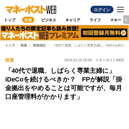
ログイン
トップ
投資
ビジネス
キャリア
ライフ
マネー
トップ
投資
投資信託
「40代で退職、しばらく専業主婦に」iDeCoを続
投資
2024.03.10 16:00
マネーポストWEB
「40代で退職、しばらく専業主婦に」
iDeCoを続けるべきか？ FPが解説「掛
金拠出をやめることは可能ですが、毎月
口座管理料がかかります」
Loaded
:
95.43%
/
Unmute