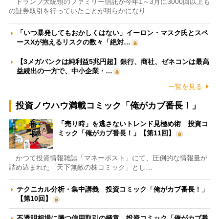
トランプ大統領のファミリー信託が今年1～3月に3000回以上も
の証券取引を行っていたことが明らかになり…
「いつ暴発してもおかしくはない」イーロン・マスク氏とスペ
ースXが抱えるリスクの数々「絶対…
【3メガバンクは純利益5兆円超】銀行、商社、ゼネコンは最高
益続出の一方で、中小企業・…
一覧を見る
投資ノウハウ満載コミック「俺がカブ番長！」
「売り時」を逃さないトレンド見極め術 投資コ
ミック「俺がカブ番長！」【第11回】
かつて投資情報雑誌「マネーポスト」にて、圧倒的な情報量が
詰め込まれた「天下無敵の株コミック」とし…
テクニカル分析・集中講義 投資コミック「俺がカブ番長！」
【第10回】
不透明相場に勝つ信用取引の極意 投資コミック「俺がカブ番