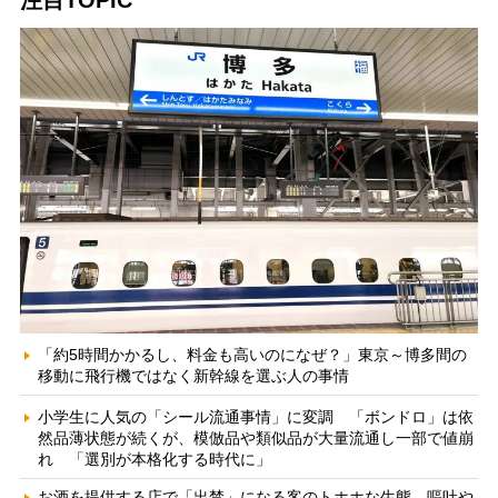
注目TOPIC
「約5時間かかるし、料金も高いのになぜ？」東京～博多間の
移動に飛行機ではなく新幹線を選ぶ人の事情
小学生に人気の「シール流通事情」に変調 「ボンドロ」は依
然品薄状態が続くが、模倣品や類似品が大量流通し一部で値崩
れ 「選別が本格化する時代に」
お酒を提供する店で「出禁」になる客のトホホな生態 嘔吐や