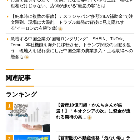
粗相だけじゃない、店側が嫌がる“最悪の客”とは
【納車時に複数の事故】テスラジャパン“多額のEV補助金”で注
文殺到、現場は大混乱 トラブル続発の背後に見え隠れす
る“イーロンの右腕”の影
急増する中国企業の“国籍ロンダリング” SHEIN、TikTok、
Temu…本社機能を海外に移転させ、トランプ関税の回避を狙
う 現地人を隠れ蓑にした中国企業の農業参入・土地取得への
懸念も
関連記事
ランキング
【資産10億円超・かんちさんが厳
1
選！】「キオクシアの次」に資金が流
れる期待の高…
【首都圏の不動産価格「危ない駅」ラ
2