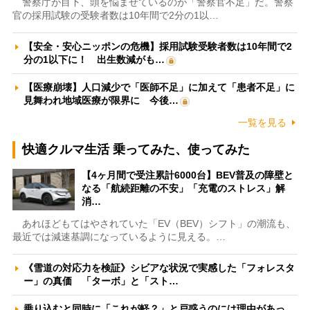
警察庁が目下、頭を悩ませているのが「警察官不足」だ。警察
官の採用試験の受験者数は10年間で2分の1以…
【安全・安心ニッポンの危機】採用試験受験者数は10年間で2
分の1以下に！ 出生数減がも…
【医療崩壊】人口減少で「医師不足」に加えて「患者不足」に
見舞われ地域医療が限界に 今後…
一覧を見る
快適クルマ生活 乗ってみた、使ってみた
【4ヶ月間で受注累計6000台】BEV普及の障壁と
なる「航続距離の不安」「充電のストレス」解
消…
あれほどもてはやされていた「EV（BEV）シフト」の潮流も、
最近では減速基調になっているように見える。…
《雪道の対応力を検証》シビアな状況で実感した「フォレスタ
ー」の真価 「ターボ」と「スト…
乗り込むと同時に「これが軽？」と戸惑うのには理由があっ