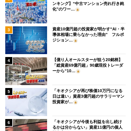
ンキング】“中古マンション売れ行き鈍
化”のワー…
資産10億円超の投資家が明かす“AI・半
3
導体相場に乗らなかった理由” フルポ
ジション…
【億り人オールスターが狙う20銘柄】
4
「総資産69億円超」90歳現役トレーダ
ーから“10…
「キオクシアが再び株価10万円になる
5
日は遠い」資産3億円超のサラリーマン
投資家が…
「キオクシアが今後も利益を出し続け
6
るかは分からない」資産11億円の個人