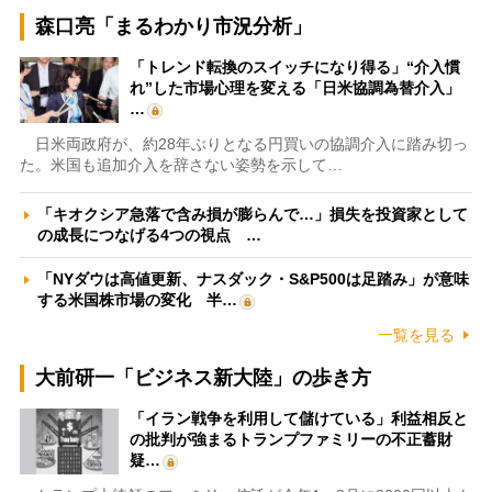
森口亮「まるわかり市況分析」
「トレンド転換のスイッチになり得る」“介入慣
れ”した市場心理を変える「日米協調為替介入」
…
日米両政府が、約28年ぶりとなる円買いの協調介入に踏み切っ
た。米国も追加介入を辞さない姿勢を示して…
「キオクシア急落で含み損が膨らんで…」損失を投資家として
の成長につなげる4つの視点 …
「NYダウは高値更新、ナスダック・S&P500は足踏み」が意味
する米国株市場の変化 半…
一覧を見る
大前研一「ビジネス新大陸」の歩き方
「イラン戦争を利用して儲けている」利益相反と
の批判が強まるトランプファミリーの不正蓄財
疑…