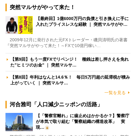
突然マルサがやって来た！
【最終回】1億6000万円の負債と引き換えに手に
入れたプライスレスな経験 ｜ 突然マルサがや…
2009年12月に発行された元FXトレーダー・磯貝清明氏の著書
『突然マルサがやって来た！～FXで10億円稼い…
【第9回】もう一度FXでリベンジ！ 種銭は差し押さえを免れ
た”ヒミツのお金” ｜ 突然マルサ…
【第8回】年利はなんと14.6％！ 毎日5万円超の延滞税が積み
上がっていく ｜ 突然マルサ…
一覧を見る
河合雅司「人口減少ニッポンの活路」
【「警察官離れ」に歯止めはかかるか？】警察庁
が本気で取り組む「警察組織の構造改革」 実
現…