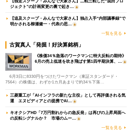
【独走スクープ・みんなで大家さん】二転三転した“成田プロ
ジェクト”の計画変更の裏で起き…
【追及スクープ・みんなで大家さん】独占入手“内部議事録”で
明かされる柳瀬健一・代表の思…
一覧を見る
古賀真人「発掘！好決算銘柄」
《株価34％急落のワークマンに特大反転の期待》
6月の売上低迷を吹き飛ばす第1四半期決算、…
6月3日に8330円をつけたワークマン（東証スタンダード・
7564）の株価は、わずか1カ月あまりで約34％下落…
三菱重工が「AIインフラの新たな主役」として再評価される気
運 エヌビディアとの提携でAI…
キオクシアHD「7万円割れからの急反発」は再びの上昇局面へ
の反転シグナルか？ 市場のムー…
一覧を見る