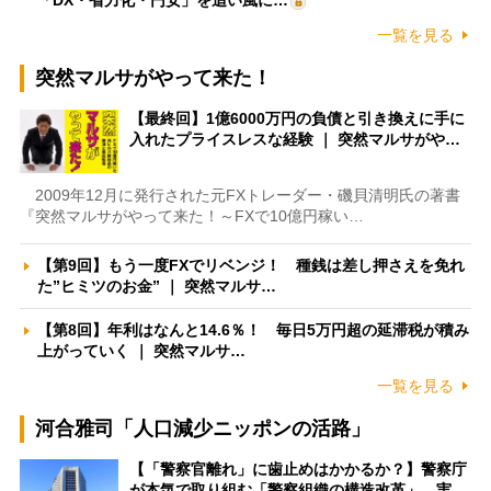
一覧を見る
突然マルサがやって来た！
【最終回】1億6000万円の負債と引き換えに手に
入れたプライスレスな経験 ｜ 突然マルサがや…
2009年12月に発行された元FXトレーダー・磯貝清明氏の著書
『突然マルサがやって来た！～FXで10億円稼い…
【第9回】もう一度FXでリベンジ！ 種銭は差し押さえを免れ
た”ヒミツのお金” ｜ 突然マルサ…
【第8回】年利はなんと14.6％！ 毎日5万円超の延滞税が積み
上がっていく ｜ 突然マルサ…
一覧を見る
河合雅司「人口減少ニッポンの活路」
【「警察官離れ」に歯止めはかかるか？】警察庁
が本気で取り組む「警察組織の構造改革」 実