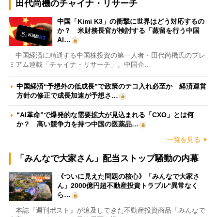
田代尚機のチャイナ・リサーチ
中国「Kimi K3」の衝撃に世界はどう対応するの
か？ 米財務長官が検討する「蒸留を行う中国
AI…
中国経済に精通する中国株投資の第一人者・田代尚機氏のプレ
ミアム連載「チャイナ・リサーチ」。中国企…
中国経済“予想外の低成長”で政策のテコ入れ必至か 経済運営
方針の修正で成長加速が予想さ…
“AI革命”で爆発的な需要拡大が見込まれる「CXO」とは何
か？ 高い競争力を持つ中国の医薬品…
一覧を見る
「みんなで大家さん」配当ストップ騒動の内幕
《ついに見えた問題の核心》「みんなで大家さ
ん」2000億円超不動産投資トラブル“異常なく
ら…
本誌『週刊ポスト』が追及してきた不動産投資商品「みんなで