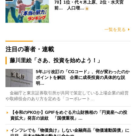
70】1位・代々木上原、2位・水天宮
前… 人口増…
一覧を見る
注目の著者・連載
藤川里絵「さあ、投資を始めよう！」
5年ぶり改訂の「CGコード」、何が変わったのか
ポイントを解説 企業に成長投資の具体的な説
明…
金融庁と東京証券取引所が共同で策定している上場企業の経営
や取締役会のあり方を定める「コーポレート…
【令和のPKOか】GPIFをめぐる片山財務相の「円資産への投
資拡大」発言の波紋 「国債重視」…
インフレでも「物価負け」しない金融商品「物価連動国債」に
注目 元本が物価の動きに合わせ…