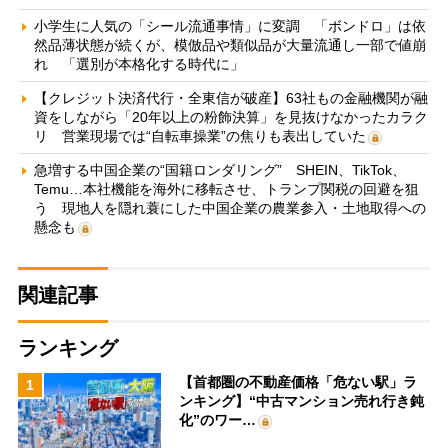
小学生に人気の「シール流通事情」に変調 「ボンドロ」は依
然品薄状態が続くが、模倣品や類似品が大量流通し一部で値崩
れ 「選別が本格化する時代に」
【クレジット決済代行・全東信が破産】63社もの金融機関が融
資をしながら「20年以上の粉飾決算」を見抜けなかったカラク
リ 営業現場では“自転車操業”の焦りも表出していた
急増する中国企業の“国籍ロンダリング” SHEIN、TikTok、
Temu…本社機能を海外に移転させ、トランプ関税の回避を狙
う 現地人を隠れ蓑にした中国企業の農業参入・土地取得への
懸念も
関連記事
ランキング
【首都圏の不動産価格「危ない駅」ラ
1
ンキング】“中古マンション売れ行き鈍
化”のワー…