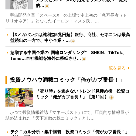
的…
宇宙開発企業「スペースX」の上場で史上初の「兆万長者（ト
リリオネア）」となったイーロン・マスク氏。…
【3メガバンクは純利益5兆円超】銀行、商社、ゼネコンは最高
益続出の一方で、中小企業・…
急増する中国企業の“国籍ロンダリング” SHEIN、TikTok、
Temu…本社機能を海外に移転させ…
一覧を見る
投資ノウハウ満載コミック「俺がカブ番長！」
「売り時」を逃さないトレンド見極め術 投資コ
ミック「俺がカブ番長！」【第11回】
かつて投資情報雑誌「マネーポスト」にて、圧倒的な情報量が
詰め込まれた「天下無敵の株コミック」とし…
テクニカル分析・集中講義 投資コミック「俺がカブ番長！」