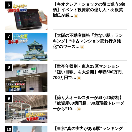
【キオクシア・ショックの後に狙う5銘
6
柄】イベント投資家の億り人・羽根英
樹氏が厳…
【大阪の不動産価格「危ない駅」ラン
7
キング】“中古マンション売れ行き鈍
化”のワース…
【世帯年収別・東京23区マンション
8
「狙い目駅」を大公開】年収500万円、
700万円で…
【億り人オールスターが狙う20銘柄】
9
「総資産69億円超」90歳現役トレーダ
ーから“10…
【東京“真の実力がある駅”ランキング
10