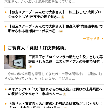
大家さん」がいよいよ最終局面を迎えている…
【独走スクープ・みんなで大家さん】二転三転した“成田プロ
ジェクト”の計画変更の裏で起き…
【追及スクープ・みんなで大家さん】独占入手“内部議事録”で
明かされる柳瀬健一・代表の思…
一覧を見る
古賀真人「発掘！好決算銘柄」
三菱重工が「AIインフラの新たな主役」として再
評価される気運 エヌビディアとの提携でAIデ…
今年の株式市場を牽引してきたAI・半導体関連株に、調整の動
きが広がっている。そうしたなか、再び注目…
キオクシアHD「7万円割れからの急反発」は再びの上昇局面へ
の反転シグナルか？ 市場のムー…
《億り人・古賀真人氏が厳選》野村総合研究所だけじゃない！
「DX・省力化・円安」を追い風に…