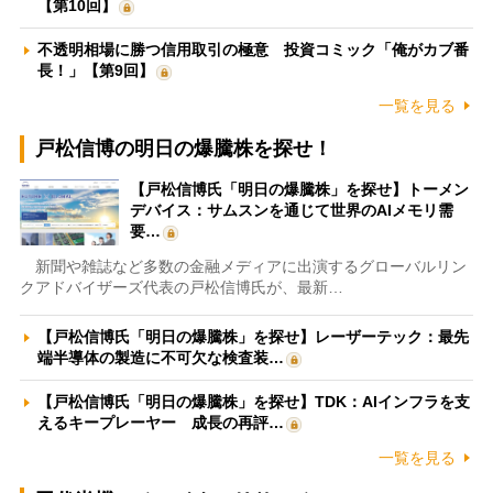
【第10回】
不透明相場に勝つ信用取引の極意 投資コミック「俺がカブ番
長！」【第9回】
一覧を見る
戸松信博の明日の爆騰株を探せ！
【戸松信博氏「明日の爆騰株」を探せ】トーメン
デバイス：サムスンを通じて世界のAIメモリ需
要…
新聞や雑誌など多数の金融メディアに出演するグローバルリン
クアドバイザーズ代表の戸松信博氏が、最新…
【戸松信博氏「明日の爆騰株」を探せ】レーザーテック：最先
端半導体の製造に不可欠な検査装…
【戸松信博氏「明日の爆騰株」を探せ】TDK：AIインフラを支
えるキープレーヤー 成長の再評…
一覧を見る