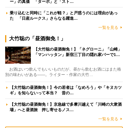
ー」の真価 「ターボ」と「スト…
乗り込むと同時に「これが軽？」と戸惑うのには理由があっ
た 「日産ルークス」さらなる躍進…
一覧を見る
大竹聡の「昼酒御免！」
【大竹聡の昼酒御免！】「ネグローニ」「山崎」
「マンハッタン」新宿三丁目の隠れ家バーで1…
お酒はいつ飲んでもいいものだが、昼から飲むお酒にはまた格
別の味わいがある――。ライター・作家の大竹…
【大竹聡の昼酒御免！】今の若者は「なめろう」や「キヌカツ
ギ」を知らないって本当？ 昔の…
【大竹聡の昼酒御免！】京急線で多摩川越えて「川崎の大衆酒
場」へと昼酒旅 押し寄せるノス…
一覧を見る