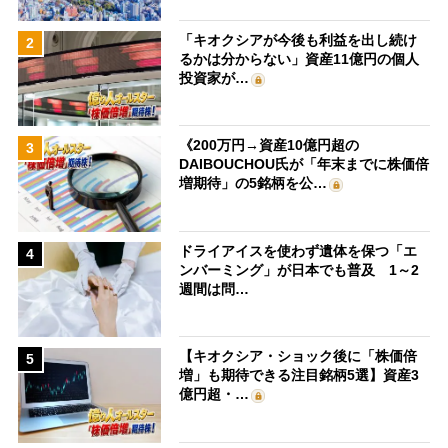
「キオクシアが今後も利益を出し続け
2
るかは分からない」資産11億円の個人
投資家が…
《200万円→資産10億円超の
3
DAIBOUCHOU氏が「年末までに株価倍
増期待」の5銘柄を公…
ドライアイスを使わず遺体を保つ「エ
4
ンバーミング」が日本でも普及 1～2
週間は問…
【キオクシア・ショック後に「株価倍
5
増」も期待できる注目銘柄5選】資産3
億円超・…