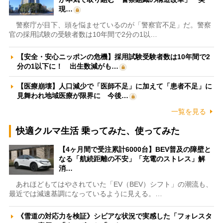
現…
警察庁が目下、頭を悩ませているのが「警察官不足」だ。警察
官の採用試験の受験者数は10年間で2分の1以…
【安全・安心ニッポンの危機】採用試験受験者数は10年間で2
分の1以下に！ 出生数減がも…
【医療崩壊】人口減少で「医師不足」に加えて「患者不足」に
見舞われ地域医療が限界に 今後…
一覧を見る
快適クルマ生活 乗ってみた、使ってみた
【4ヶ月間で受注累計6000台】BEV普及の障壁と
なる「航続距離の不安」「充電のストレス」解
消…
あれほどもてはやされていた「EV（BEV）シフト」の潮流も、
最近では減速基調になっているように見える。…
《雪道の対応力を検証》シビアな状況で実感した「フォレスタ