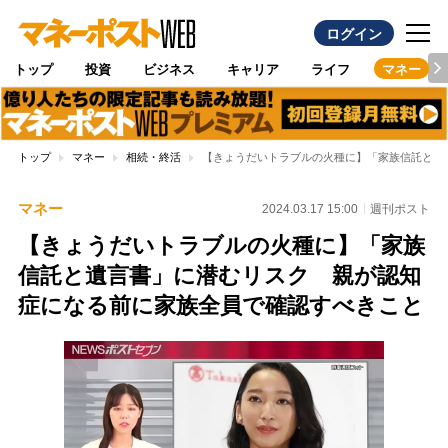
ログイン
トップ
投資
ビジネス
キャリア
ライフ
マネー
トップ
マネー
相続・終活
【きょうだいトラブルの火種に】「家族信託と遺
マネー
2024.03.17 15:00
週刊ポスト
【きょうだいトラブルの火種に】「家族
信託と遺言書」に潜むリスク 親が認知
症になる前に家族全員で確認すべきこと