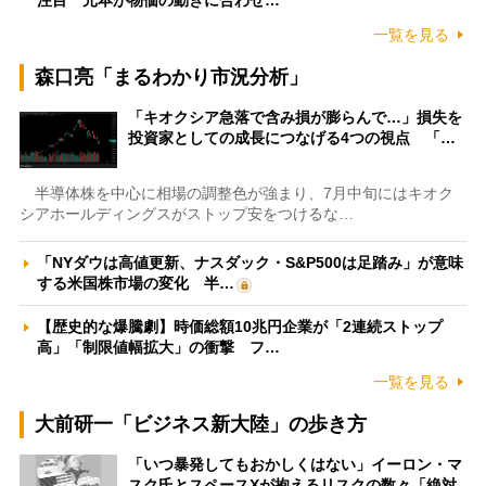
一覧を見る
森口亮「まるわかり市況分析」
「キオクシア急落で含み損が膨らんで…」損失を
投資家としての成長につなげる4つの視点 「…
半導体株を中心に相場の調整色が強まり、7月中旬にはキオク
シアホールディングスがストップ安をつけるな…
「NYダウは高値更新、ナスダック・S&P500は足踏み」が意味
する米国株市場の変化 半…
【歴史的な爆騰劇】時価総額10兆円企業が「2連続ストップ
高」「制限値幅拡大」の衝撃 フ…
一覧を見る
大前研一「ビジネス新大陸」の歩き方
「いつ暴発してもおかしくはない」イーロン・マ
スク氏とスペースXが抱えるリスクの数々「絶対