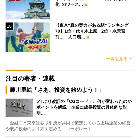
化”のワース…
【東京“真の実力がある駅”ランキング
10
70】1位・代々木上原、2位・水天宮
前… 人口増…
一覧を見る
注目の著者・連載
藤川里絵「さあ、投資を始めよう！」
5年ぶり改訂の「CGコード」、何が変わったのか
ポイントを解説 企業に成長投資の具体的な説
明…
金融庁と東京証券取引所が共同で策定している上場企業の経営
や取締役会のあり方を定める「コーポレート…