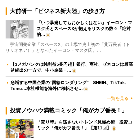
大前研一「ビジネス新大陸」の歩き方
「いつ暴発してもおかしくはない」イーロン・マ
スク氏とスペースXが抱えるリスクの数々「絶対
的…
宇宙開発企業「スペースX」の上場で史上初の「兆万長者（ト
リリオネア）」となったイーロン・マスク氏。…
【3メガバンクは純利益5兆円超】銀行、商社、ゼネコンは最高
益続出の一方で、中小企業・…
急増する中国企業の“国籍ロンダリング” SHEIN、TikTok、
Temu…本社機能を海外に移転させ…
一覧を見る
投資ノウハウ満載コミック「俺がカブ番長！」
「売り時」を逃さないトレンド見極め術 投資コ
ミック「俺がカブ番長！」【第11回】