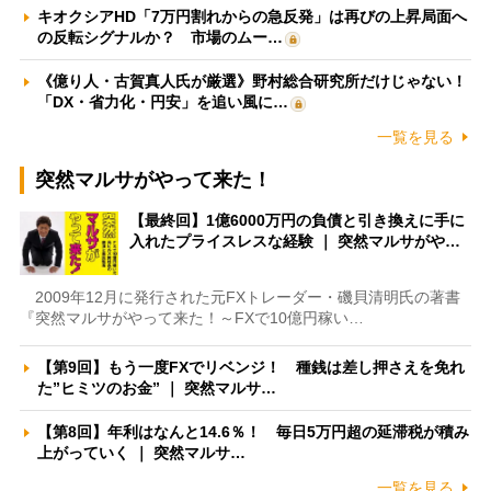
キオクシアHD「7万円割れからの急反発」は再びの上昇局面へ
の反転シグナルか？ 市場のムー…
《億り人・古賀真人氏が厳選》野村総合研究所だけじゃない！
「DX・省力化・円安」を追い風に…
一覧を見る
突然マルサがやって来た！
【最終回】1億6000万円の負債と引き換えに手に
入れたプライスレスな経験 ｜ 突然マルサがや…
2009年12月に発行された元FXトレーダー・磯貝清明氏の著書
『突然マルサがやって来た！～FXで10億円稼い…
【第9回】もう一度FXでリベンジ！ 種銭は差し押さえを免れ
た”ヒミツのお金” ｜ 突然マルサ…
【第8回】年利はなんと14.6％！ 毎日5万円超の延滞税が積み
上がっていく ｜ 突然マルサ…
一覧を見る