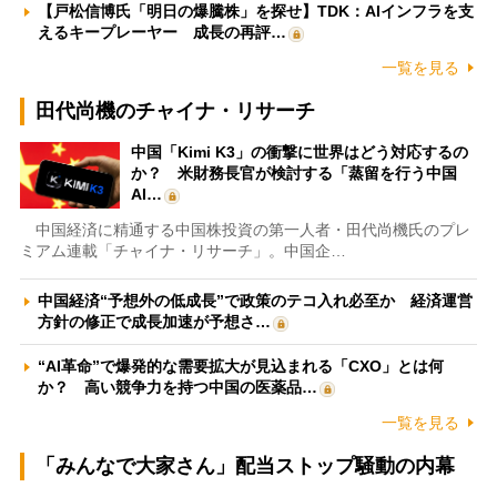
【戸松信博氏「明日の爆騰株」を探せ】TDK：AIインフラを支
えるキープレーヤー 成長の再評…
一覧を見る
田代尚機のチャイナ・リサーチ
中国「Kimi K3」の衝撃に世界はどう対応するの
か？ 米財務長官が検討する「蒸留を行う中国
AI…
中国経済に精通する中国株投資の第一人者・田代尚機氏のプレ
ミアム連載「チャイナ・リサーチ」。中国企…
中国経済“予想外の低成長”で政策のテコ入れ必至か 経済運営
方針の修正で成長加速が予想さ…
“AI革命”で爆発的な需要拡大が見込まれる「CXO」とは何
か？ 高い競争力を持つ中国の医薬品…
一覧を見る
「みんなで大家さん」配当ストップ騒動の内幕