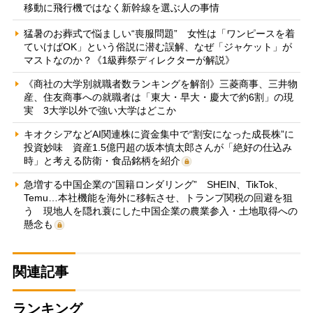
移動に飛行機ではなく新幹線を選ぶ人の事情
猛暑のお葬式で悩ましい“喪服問題” 女性は「ワンピースを着
ていけばOK」という俗説に潜む誤解、なぜ「ジャケット」が
マストなのか？《1級葬祭ディレクターが解説》
《商社の大学別就職者数ランキングを解剖》三菱商事、三井物
産、住友商事への就職者は「東大・早大・慶大で約6割」の現
実 3大学以外で強い大学はどこか
キオクシアなどAI関連株に資金集中で“割安になった成長株”に
投資妙味 資産1.5億円超の坂本慎太郎さんが「絶好の仕込み
時」と考える防衛・食品銘柄を紹介
急増する中国企業の“国籍ロンダリング” SHEIN、TikTok、
Temu…本社機能を海外に移転させ、トランプ関税の回避を狙
う 現地人を隠れ蓑にした中国企業の農業参入・土地取得への
懸念も
関連記事
ランキング