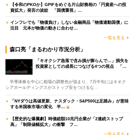
【令和のPKOか】GPIFをめぐる片山財務相の「円資産への投
資拡大」発言の波紋 「国債重視」…
インフレでも「物価負け」しない金融商品「物価連動国債」に
注目 元本が物価の動きに合わせ…
一覧を見る
森口亮「まるわかり市況分析」
「キオクシア急落で含み損が膨らんで…」損失を
投資家としての成長につなげる4つの視点 「…
半導体株を中心に相場の調整色が強まり、7月中旬にはキオク
シアホールディングスがストップ安をつけるな…
「NYダウは高値更新、ナスダック・S&P500は足踏み」が意味
する米国株市場の変化 半…
【歴史的な爆騰劇】時価総額10兆円企業が「2連続ストップ
高」「制限値幅拡大」の衝撃 フ…
一覧を見る