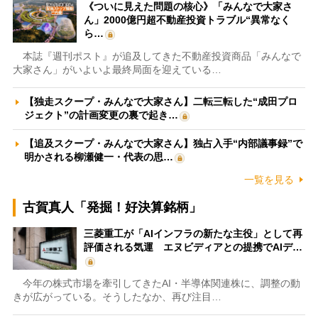
《ついに見えた問題の核心》「みんなで大家さ
ん」2000億円超不動産投資トラブル“異常なく
ら…
本誌『週刊ポスト』が追及してきた不動産投資商品「みんなで
大家さん」がいよいよ最終局面を迎えている…
【独走スクープ・みんなで大家さん】二転三転した“成田プロ
ジェクト”の計画変更の裏で起き…
【追及スクープ・みんなで大家さん】独占入手“内部議事録”で
明かされる柳瀬健一・代表の思…
一覧を見る
古賀真人「発掘！好決算銘柄」
三菱重工が「AIインフラの新たな主役」として再
評価される気運 エヌビディアとの提携でAIデ…
今年の株式市場を牽引してきたAI・半導体関連株に、調整の動
きが広がっている。そうしたなか、再び注目…