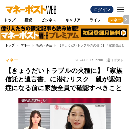
ログイン
トップ
投資
ビジネス
キャリア
ライフ
マネー
トップ
マネー
相続・終活
【きょうだいトラブルの火種に】「家族信託と遺
マネー
2024.03.17 15:00
週刊ポスト
【きょうだいトラブルの火種に】「家族
信託と遺言書」に潜むリスク 親が認知
症になる前に家族全員で確認すべきこと