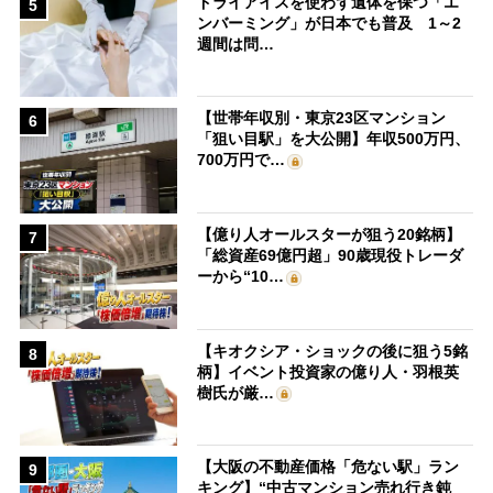
ドライアイスを使わず遺体を保つ「エ
5
ンバーミング」が日本でも普及 1～2
週間は問…
【世帯年収別・東京23区マンション
6
「狙い目駅」を大公開】年収500万円、
700万円で…
【億り人オールスターが狙う20銘柄】
7
「総資産69億円超」90歳現役トレーダ
ーから“10…
【キオクシア・ショックの後に狙う5銘
8
柄】イベント投資家の億り人・羽根英
樹氏が厳…
【大阪の不動産価格「危ない駅」ラン
9
キング】“中古マンション売れ行き鈍