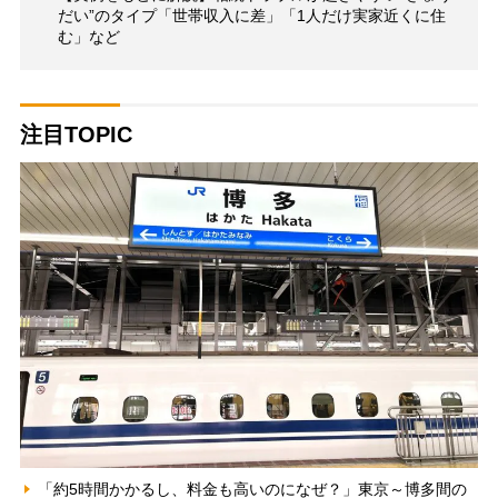
だい”のタイプ「世帯収入に差」「1人だけ実家近くに住
む」など
注目TOPIC
「約5時間かかるし、料金も高いのになぜ？」東京～博多間の