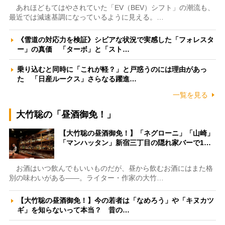
あれほどもてはやされていた「EV（BEV）シフト」の潮流も、
最近では減速基調になっているように見える。…
《雪道の対応力を検証》シビアな状況で実感した「フォレスタ
ー」の真価 「ターボ」と「スト…
乗り込むと同時に「これが軽？」と戸惑うのには理由があっ
た 「日産ルークス」さらなる躍進…
一覧を見る
大竹聡の「昼酒御免！」
【大竹聡の昼酒御免！】「ネグローニ」「山崎」
「マンハッタン」新宿三丁目の隠れ家バーで1…
お酒はいつ飲んでもいいものだが、昼から飲むお酒にはまた格
別の味わいがある――。ライター・作家の大竹…
【大竹聡の昼酒御免！】今の若者は「なめろう」や「キヌカツ
ギ」を知らないって本当？ 昔の…