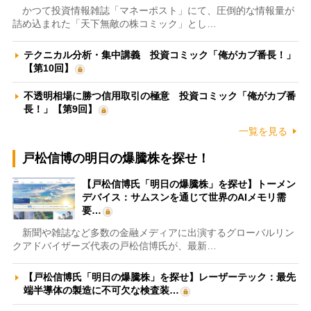
かつて投資情報雑誌「マネーポスト」にて、圧倒的な情報量が
詰め込まれた「天下無敵の株コミック」とし…
テクニカル分析・集中講義 投資コミック「俺がカブ番長！」
【第10回】
不透明相場に勝つ信用取引の極意 投資コミック「俺がカブ番
長！」【第9回】
一覧を見る
戸松信博の明日の爆騰株を探せ！
【戸松信博氏「明日の爆騰株」を探せ】トーメン
デバイス：サムスンを通じて世界のAIメモリ需
要…
新聞や雑誌など多数の金融メディアに出演するグローバルリン
クアドバイザーズ代表の戸松信博氏が、最新…
【戸松信博氏「明日の爆騰株」を探せ】レーザーテック：最先
端半導体の製造に不可欠な検査装…