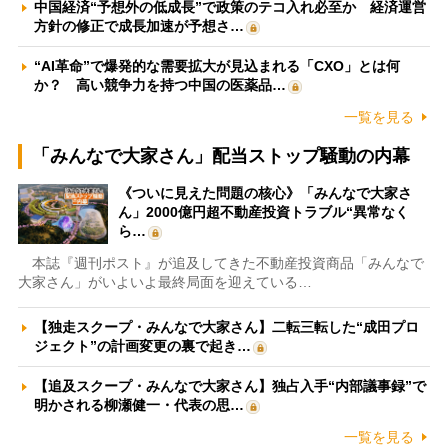
中国経済“予想外の低成長”で政策のテコ入れ必至か 経済運営
方針の修正で成長加速が予想さ…
“AI革命”で爆発的な需要拡大が見込まれる「CXO」とは何
か？ 高い競争力を持つ中国の医薬品…
一覧を見る
「みんなで大家さん」配当ストップ騒動の内幕
《ついに見えた問題の核心》「みんなで大家さ
ん」2000億円超不動産投資トラブル“異常なく
ら…
本誌『週刊ポスト』が追及してきた不動産投資商品「みんなで
大家さん」がいよいよ最終局面を迎えている…
【独走スクープ・みんなで大家さん】二転三転した“成田プロ
ジェクト”の計画変更の裏で起き…
【追及スクープ・みんなで大家さん】独占入手“内部議事録”で
明かされる柳瀬健一・代表の思…
一覧を見る