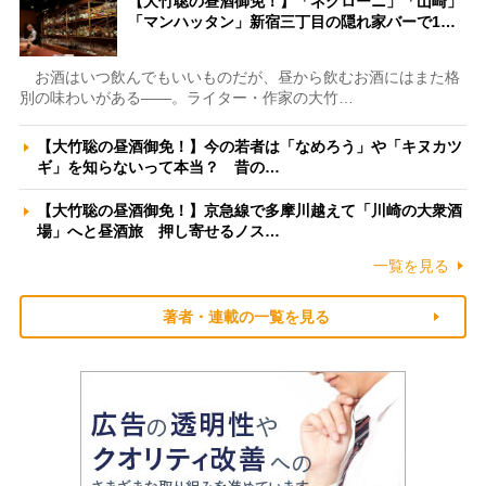
【大竹聡の昼酒御免！】「ネグローニ」「山崎」
「マンハッタン」新宿三丁目の隠れ家バーで1…
お酒はいつ飲んでもいいものだが、昼から飲むお酒にはまた格
別の味わいがある――。ライター・作家の大竹…
【大竹聡の昼酒御免！】今の若者は「なめろう」や「キヌカツ
ギ」を知らないって本当？ 昔の…
【大竹聡の昼酒御免！】京急線で多摩川越えて「川崎の大衆酒
場」へと昼酒旅 押し寄せるノス…
一覧を見る
著者・連載の一覧を見る