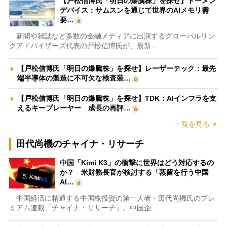
【戸松信博氏「明日の爆騰株」を探せ】トーメン
デバイス：サムスンを通じて世界のAIメモリ需
要…
新聞や雑誌など多数の金融メディアに出演するグローバルリン
クアドバイザーズ代表の戸松信博氏が、最新…
【戸松信博氏「明日の爆騰株」を探せ】レーザーテック：最先
端半導体の製造に不可欠な検査装…
【戸松信博氏「明日の爆騰株」を探せ】TDK：AIインフラを支
えるキープレーヤー 成長の再評…
一覧を見る
田代尚機のチャイナ・リサーチ
中国「Kimi K3」の衝撃に世界はどう対応するの
か？ 米財務長官が検討する「蒸留を行う中国
AI…
中国経済に精通する中国株投資の第一人者・田代尚機氏のプレ
ミアム連載「チャイナ・リサーチ」。中国企…