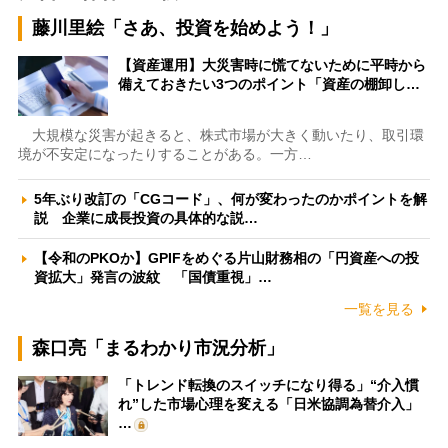
藤川里絵「さあ、投資を始めよう！」
【資産運用】大災害時に慌てないために平時から
備えておきたい3つのポイント「資産の棚卸し…
大規模な災害が起きると、株式市場が大きく動いたり、取引環
境が不安定になったりすることがある。一方…
5年ぶり改訂の「CGコード」、何が変わったのかポイントを解
説 企業に成長投資の具体的な説…
【令和のPKOか】GPIFをめぐる片山財務相の「円資産への投
資拡大」発言の波紋 「国債重視」…
一覧を見る
森口亮「まるわかり市況分析」
「トレンド転換のスイッチになり得る」“介入慣
れ”した市場心理を変える「日米協調為替介入」
…