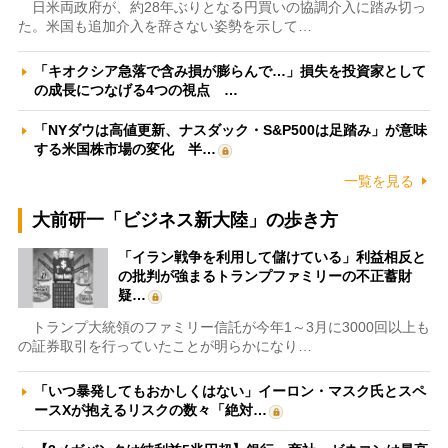
日米両政府が、約28年ぶりとなる円買いの協調介入に踏み切っ
た。米国も追加介入を辞さない姿勢を示して…
「キオクシア急落で含み損が膨らんで…」損失を投資家として
の成長につなげる4つの視点 …
「NYダウは高値更新、ナスダック・S&P500は足踏み」が意味
する米国株市場の変化 半…
一覧を見る
大前研一「ビジネス新大陸」の歩き方
「イラン戦争を利用して儲けている」利益相反と
の批判が強まるトランプファミリーの不正蓄財
疑…
トランプ大統領のファミリー信託が今年1～3月に3000回以上も
の証券取引を行っていたことが明らかになり…
「いつ暴発してもおかしくはない」イーロン・マスク氏とスペ
ースXが抱えるリスクの数々「絶対…