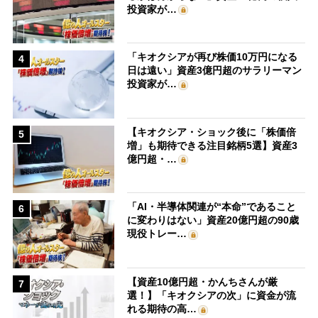
投資家が…
「キオクシアが再び株価10万円になる
4
日は遠い」資産3億円超のサラリーマン
投資家が…
【キオクシア・ショック後に「株価倍
5
増」も期待できる注目銘柄5選】資産3
億円超・…
「AI・半導体関連が“本命”であること
6
に変わりはない」資産20億円超の90歳
現役トレー…
【資産10億円超・かんちさんが厳
7
選！】「キオクシアの次」に資金が流
れる期待の高…