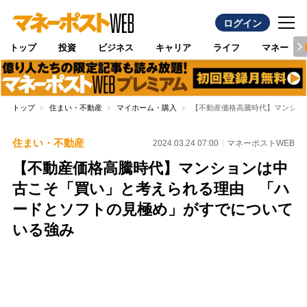
ログイン
トップ
投資
ビジネス
キャリア
ライフ
マネー
トップ
住まい・不動産
マイホーム・購入
【不動産価格高騰時代】マンショ
住まい・不動産
2024.03.24 07:00
マネーポストWEB
【不動産価格高騰時代】マンションは中
古こそ「買い」と考えられる理由 「ハ
ードとソフトの見極め」がすでについて
いる強み
Loaded
:
100.00%
/
Unmute