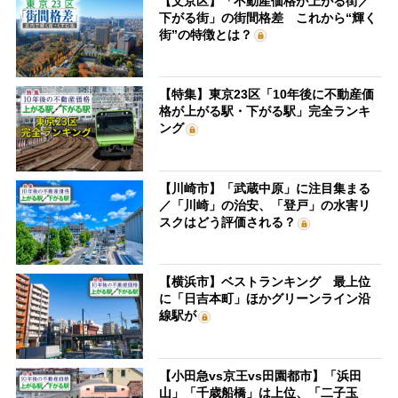
【文京区】「不動産価格が上がる街／
下がる街」の街間格差 これから“輝く
街”の特徴とは？
【特集】東京23区「10年後に不動産価
格が上がる駅・下がる駅」完全ランキ
ング
【川崎市】「武蔵中原」に注目集まる
／「川崎」の治安、「登戸」の水害リ
スクはどう評価される？
【横浜市】ベストランキング 最上位
に「日吉本町」ほかグリーンライン沿
線駅が
【小田急vs京王vs田園都市】「浜田
山」「千歳船橋」は上位、「二子玉