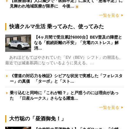
【医療崩壊】人口減少で「医師不足」に加えて「患者不足」に
見舞われ地域医療が限界に 今後…
一覧を見る
快適クルマ生活 乗ってみた、使ってみた
【4ヶ月間で受注累計6000台】BEV普及の障壁と
なる「航続距離の不安」「充電のストレス」解
消…
あれほどもてはやされていた「EV（BEV）シフト」の潮流も、
最近では減速基調になっているように見える。…
《雪道の対応力を検証》シビアな状況で実感した「フォレスタ
ー」の真価 「ターボ」と「スト…
乗り込むと同時に「これが軽？」と戸惑うのには理由があっ
た 「日産ルークス」さらなる躍進…
一覧を見る
大竹聡の「昼酒御免！」