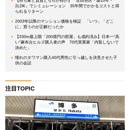
【持ち家と賃貸どちらが得か】「世田谷区・築10年・
2LDK」でシミュレーション 35年間でかかるコストと得
られるリターン
2003年以降のマンション価格を検証 「いつ」「どこ
に」買うのが正解だったか
【330m最上階「200億円の部屋」も成約済み】日本一“高
い”麻布台ヒルズ購入者の声 70代実業家「内覧しないで
決めた」
憧れのタワマン購入40代男性に引っ越しを決意させた子
供の会話
注目TOPIC