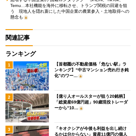
Temu…本社機能を海外に移転させ、トランプ関税の回避を狙
う 現地人を隠れ蓑にした中国企業の農業参入・土地取得への
懸念も
関連記事
ランキング
【首都圏の不動産価格「危ない駅」ラ
1
ンキング】“中古マンション売れ行き鈍
化”のワー…
【億り人オールスターが狙う20銘柄】
2
「総資産69億円超」90歳現役トレーダ
ーから“10…
「キオクシアが今後も利益を出し続け
3
るかは分からない」資産11億円の個人