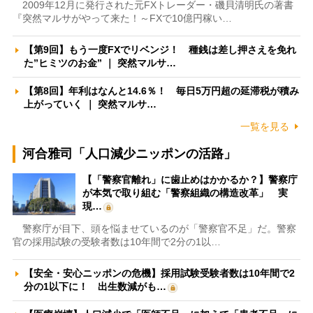
2009年12月に発行された元FXトレーダー・磯貝清明氏の著書
『突然マルサがやって来た！～FXで10億円稼い…
【第9回】もう一度FXでリベンジ！ 種銭は差し押さえを免れ
た”ヒミツのお金” ｜ 突然マルサ…
【第8回】年利はなんと14.6％！ 毎日5万円超の延滞税が積み
上がっていく ｜ 突然マルサ…
一覧を見る
河合雅司「人口減少ニッポンの活路」
【「警察官離れ」に歯止めはかかるか？】警察庁
が本気で取り組む「警察組織の構造改革」 実
現…
警察庁が目下、頭を悩ませているのが「警察官不足」だ。警察
官の採用試験の受験者数は10年間で2分の1以…
【安全・安心ニッポンの危機】採用試験受験者数は10年間で2
分の1以下に！ 出生数減がも…