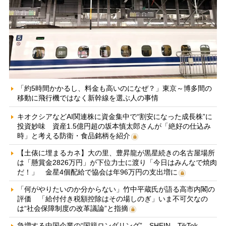
「約5時間かかるし、料金も高いのになぜ？」東京～博多間の
移動に飛行機ではなく新幹線を選ぶ人の事情
キオクシアなどAI関連株に資金集中で“割安になった成長株”に
投資妙味 資産1.5億円超の坂本慎太郎さんが「絶好の仕込み
時」と考える防衛・食品銘柄を紹介
【土俵に埋まるカネ】大の里、豊昇龍が黒星続きの名古屋場所
は「懸賞金2826万円」が下位力士に渡り「今日はみんなで焼肉
だ！」 金星4個配給で協会は年96万円の支出増に
「何がやりたいのか分からない」竹中平蔵氏が語る高市内閣の
評価 「給付付き税額控除はその場しのぎ」いま不可欠なの
は“社会保障制度の改革議論”と指摘
急増する中国企業の“国籍ロンダリング” SHEIN、TikTok、