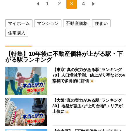
1
2
3
4
マイホーム
マンション
不動産価格
住まい
住宅購入
【特集】10年後に不動産価格が上がる駅・下
がる駅ランキング
【東京“真の実力がある駅”ランキング
70】人口増減予測、値上がり率などの4
指標で多角的に評価
【大阪“真の実力がある駅”ランキング
30】地盤が強固な“上町台地”エリアが
上位に