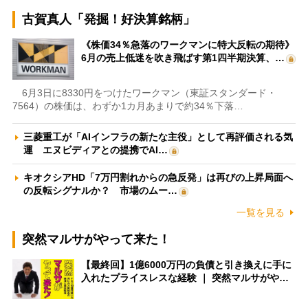
古賀真人「発掘！好決算銘柄」
《株価34％急落のワークマンに特大反転の期待》
6月の売上低迷を吹き飛ばす第1四半期決算、…
6月3日に8330円をつけたワークマン（東証スタンダード・
7564）の株価は、わずか1カ月あまりで約34％下落…
三菱重工が「AIインフラの新たな主役」として再評価される気
運 エヌビディアとの提携でAI…
キオクシアHD「7万円割れからの急反発」は再びの上昇局面へ
の反転シグナルか？ 市場のムー…
一覧を見る
突然マルサがやって来た！
【最終回】1億6000万円の負債と引き換えに手に
入れたプライスレスな経験 ｜ 突然マルサがや…