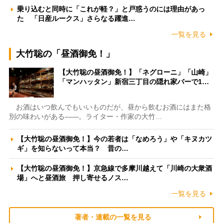
乗り込むと同時に「これが軽？」と戸惑うのには理由があっ
た 「日産ルークス」さらなる躍進…
一覧を見る
大竹聡の「昼酒御免！」
【大竹聡の昼酒御免！】「ネグローニ」「山崎」
「マンハッタン」新宿三丁目の隠れ家バーで1…
お酒はいつ飲んでもいいものだが、昼から飲むお酒にはまた格
別の味わいがある――。ライター・作家の大竹…
【大竹聡の昼酒御免！】今の若者は「なめろう」や「キヌカツ
ギ」を知らないって本当？ 昔の…
【大竹聡の昼酒御免！】京急線で多摩川越えて「川崎の大衆酒
場」へと昼酒旅 押し寄せるノス…
一覧を見る
著者・連載の一覧を見る