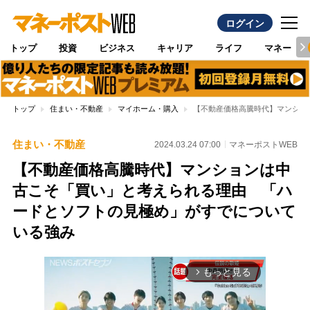
ログイン
トップ
投資
ビジネス
キャリア
ライフ
マネー
トップ
住まい・不動産
マイホーム・購入
【不動産価格高騰時代】マンショ
住まい・不動産
2024.03.24 07:00
マネーポストWEB
【不動産価格高騰時代】マンションは中
古こそ「買い」と考えられる理由 「ハ
ードとソフトの見極め」がすでについて
いる強み
もっと見る
arrow_forward_ios