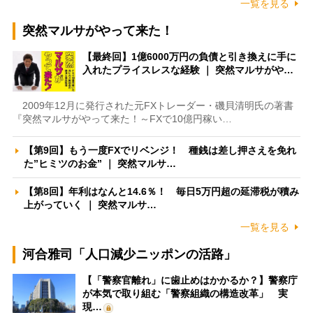
一覧を見る
突然マルサがやって来た！
【最終回】1億6000万円の負債と引き換えに手に
入れたプライスレスな経験 ｜ 突然マルサがや…
2009年12月に発行された元FXトレーダー・磯貝清明氏の著書
『突然マルサがやって来た！～FXで10億円稼い…
【第9回】もう一度FXでリベンジ！ 種銭は差し押さえを免れ
た”ヒミツのお金” ｜ 突然マルサ…
【第8回】年利はなんと14.6％！ 毎日5万円超の延滞税が積み
上がっていく ｜ 突然マルサ…
一覧を見る
河合雅司「人口減少ニッポンの活路」
【「警察官離れ」に歯止めはかかるか？】警察庁
が本気で取り組む「警察組織の構造改革」 実
現…