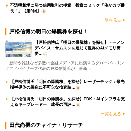
不透明相場に勝つ信用取引の極意 投資コミック「俺がカブ番
長！」【第9回】
一覧を見る
戸松信博の明日の爆騰株を探せ！
【戸松信博氏「明日の爆騰株」を探せ】トーメン
デバイス：サムスンを通じて世界のAIメモリ需
要…
新聞や雑誌など多数の金融メディアに出演するグローバルリン
クアドバイザーズ代表の戸松信博氏が、最新…
【戸松信博氏「明日の爆騰株」を探せ】レーザーテック：最先
端半導体の製造に不可欠な検査装…
【戸松信博氏「明日の爆騰株」を探せ】TDK：AIインフラを支
えるキープレーヤー 成長の再評…
一覧を見る
田代尚機のチャイナ・リサーチ