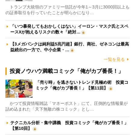
トランプ大統領のファミリー信託が今年1～3月に3000回以上も
の証券取引を行っていたことが明らかになり…
「いつ暴発してもおかしくはない」イーロン・マスク氏とスペ
ースXが抱えるリスクの数々「絶対…
【3メガバンクは純利益5兆円超】銀行、商社、ゼネコンは最高
益続出の一方で、中小企業・…
一覧を見る
投資ノウハウ満載コミック「俺がカブ番長！」
「売り時」を逃さないトレンド見極め術 投資コ
ミック「俺がカブ番長！」【第11回】
かつて投資情報雑誌「マネーポスト」にて、圧倒的な情報量が
詰め込まれた「天下無敵の株コミック」とし…
テクニカル分析・集中講義 投資コミック「俺がカブ番長！」
【第10回】