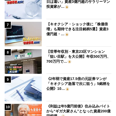
日は遠い」資産3億円超のサラリーマン
投資家が…
【キオクシア・ショック後に「株価倍
7
増」も期待できる注目銘柄5選】資産3
億円超・…
【世帯年収別・東京23区マンション
8
「狙い目駅」を大公開】年収500万円、
700万円で…
《2年弱で資産17.5倍の元証券マンが
9
「キオクシア急落で次に狙う」5銘柄を
公開》10…
《利益は年5億円前後》住み込みバイト
10
から“ギガ大家さん”となった資産200億
円税理…