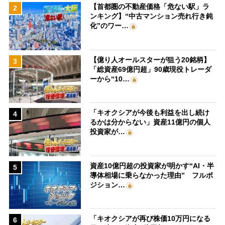
【首都圏の不動産価格「危ない駅」ラ
2
ンキング】“中古マンション売れ行き鈍
化”のワー…
【億り人オールスターが狙う20銘柄】
3
「総資産69億円超」90歳現役トレーダ
ーから“10…
「キオクシアが今後も利益を出し続け
4
るかは分からない」資産11億円の個人
投資家が…
資産10億円超の投資家が明かす“AI・半
5
導体相場に乗らなかった理由” フルポ
ジション…
「キオクシアが再び株価10万円になる
6