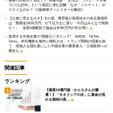
ていけばOK」という俗説に潜む誤解、なぜ「ジャケット」が
マストなのか？《1級葬祭ディレクターが解説》
【土俵に埋まるカネ】大の里、豊昇龍が黒星続きの名古屋場所
は「懸賞金2826万円」が下位力士に渡り「今日はみんなで焼肉
だ！」 金星4個配給で協会は年96万円の支出増に
急増する中国企業の“国籍ロンダリング” SHEIN、TikTok、
Temu…本社機能を海外に移転させ、トランプ関税の回避を狙
う 現地人を隠れ蓑にした中国企業の農業参入・土地取得への
懸念も
関連記事
ランキング
【資産10億円超・かんちさんが厳
1
選！】「キオクシアの次」に資金が流
れる期待の高…