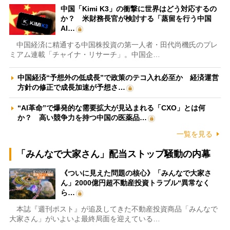
中国「Kimi K3」の衝撃に世界はどう対応するの
か？ 米財務長官が検討する「蒸留を行う中国
AI…
中国経済に精通する中国株投資の第一人者・田代尚機氏のプレ
ミアム連載「チャイナ・リサーチ」。中国企…
中国経済“予想外の低成長”で政策のテコ入れ必至か 経済運営
方針の修正で成長加速が予想さ…
“AI革命”で爆発的な需要拡大が見込まれる「CXO」とは何
か？ 高い競争力を持つ中国の医薬品…
一覧を見る
「みんなで大家さん」配当ストップ騒動の内幕
《ついに見えた問題の核心》「みんなで大家さ
ん」2000億円超不動産投資トラブル“異常なく
ら…
本誌『週刊ポスト』が追及してきた不動産投資商品「みんなで
大家さん」がいよいよ最終局面を迎えている…