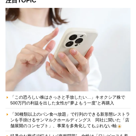
注目TOPIC
「この恐ろしい株はさっさと手放したい…」キオクシア株で
500万円の利益を出した女性が“夢よもう一度”と再購入
「30種類以上のパン食べ放題」で行列のできる新形態レストラ
ンを手掛けるサンマルクホールディングス 同社に聞いた「店
舗展開のコンセプト」、事業を多角化してもぶれない軸
猛暑のお葬式で悩ましい“喪服問題” 女性は「ワンピースを着