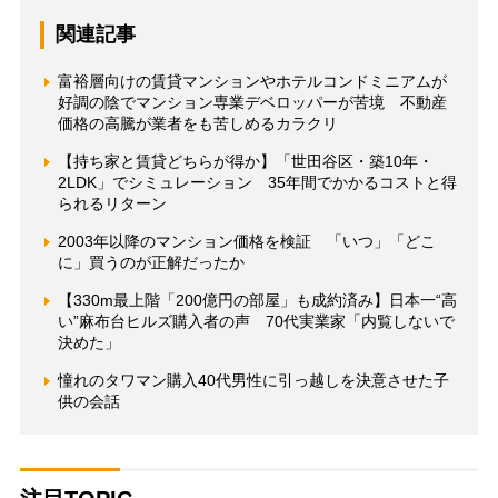
関連記事
富裕層向けの賃貸マンションやホテルコンドミニアムが
好調の陰でマンション専業デベロッパーが苦境 不動産
価格の高騰が業者をも苦しめるカラクリ
【持ち家と賃貸どちらが得か】「世田谷区・築10年・
2LDK」でシミュレーション 35年間でかかるコストと得
られるリターン
2003年以降のマンション価格を検証 「いつ」「どこ
に」買うのが正解だったか
【330m最上階「200億円の部屋」も成約済み】日本一“高
い”麻布台ヒルズ購入者の声 70代実業家「内覧しないで
決めた」
憧れのタワマン購入40代男性に引っ越しを決意させた子
供の会話