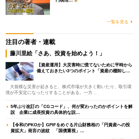
一覧を見る
注目の著者・連載
藤川里絵「さあ、投資を始めよう！」
【資産運用】大災害時に慌てないために平時から
備えておきたい3つのポイント「資産の棚卸し…
大規模な災害が起きると、株式市場が大きく動いたり、取引環
境が不安定になったりすることがある。一方…
5年ぶり改訂の「CGコード」、何が変わったのかポイントを解
説 企業に成長投資の具体的な説…
【令和のPKOか】GPIFをめぐる片山財務相の「円資産への投
資拡大」発言の波紋 「国債重視」…