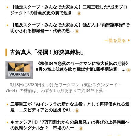
【独走スクープ・みんなで大家さん】二転三転した“成田プロ
ジェクト”の計画変更の裏で起き…
【追及スクープ・みんなで大家さん】独占入手“内部議事録”で
明かされる柳瀬健一・代表の思…
一覧を見る
古賀真人「発掘！好決算銘柄」
《株価34％急落のワークマンに特大反転の期待》
6月の売上低迷を吹き飛ばす第1四半期決算、…
6月3日に8330円をつけたワークマン（東証スタンダード・
7564）の株価は、わずか1カ月あまりで約34％下落…
三菱重工が「AIインフラの新たな主役」として再評価される気
運 エヌビディアとの提携でAI…
キオクシアHD「7万円割れからの急反発」は再びの上昇局面へ
の反転シグナルか？ 市場のムー…