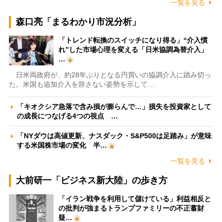
一覧を見る
森口亮「まるわかり市況分析」
「トレンド転換のスイッチになり得る」“介入慣
れ”した市場心理を変える「日米協調為替介入」
…
日米両政府が、約28年ぶりとなる円買いの協調介入に踏み切っ
た。米国も追加介入を辞さない姿勢を示して…
「キオクシア急落で含み損が膨らんで…」損失を投資家として
の成長につなげる4つの視点 …
「NYダウは高値更新、ナスダック・S&P500は足踏み」が意味
する米国株市場の変化 半…
一覧を見る
大前研一「ビジネス新大陸」の歩き方
「イラン戦争を利用して儲けている」利益相反と
の批判が強まるトランプファミリーの不正蓄財
疑…