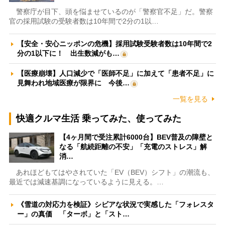
警察庁が目下、頭を悩ませているのが「警察官不足」だ。警察
官の採用試験の受験者数は10年間で2分の1以…
【安全・安心ニッポンの危機】採用試験受験者数は10年間で2
分の1以下に！ 出生数減がも…
【医療崩壊】人口減少で「医師不足」に加えて「患者不足」に
見舞われ地域医療が限界に 今後…
一覧を見る
快適クルマ生活 乗ってみた、使ってみた
【4ヶ月間で受注累計6000台】BEV普及の障壁と
なる「航続距離の不安」「充電のストレス」解
消…
あれほどもてはやされていた「EV（BEV）シフト」の潮流も、
最近では減速基調になっているように見える。…
《雪道の対応力を検証》シビアな状況で実感した「フォレスタ
ー」の真価 「ターボ」と「スト…