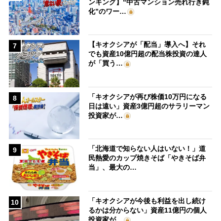
ンキング】“中古マンション売れ行き鈍
化”のワー…
【キオクシアが「配当」導入へ】それ
7
でも資産10億円超の配当株投資の達人
が「買う…
「キオクシアが再び株価10万円になる
8
日は遠い」資産3億円超のサラリーマン
投資家が…
「北海道で知らない人はいない！」道
9
民熱愛のカップ焼きそば「やきそば弁
当」、最大の…
「キオクシアが今後も利益を出し続け
10
るかは分からない」資産11億円の個人
投資家が…