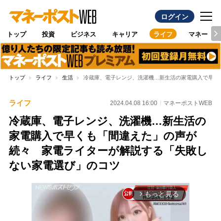
ログイン
トップ
投資
ビジネス
キャリア
ライフ
マネー
トップ
ライフ
生活
冷蔵庫、電子レンジ、洗濯機…新生活の家電購入で早く
ライフ
2024.04.08 16:00
マネーポストWEB
冷蔵庫、電子レンジ、洗濯機…新生活の
家電購入で早くも「間違えた」の声が
続々 家電ライターが解説する「失敗し
ない家電選び」のコツ
もっと見る
arrow_forward_ios