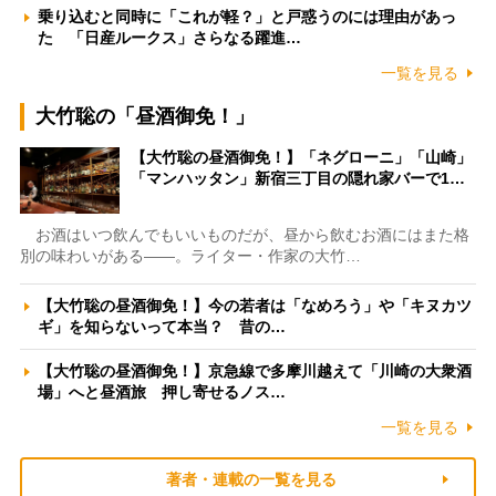
乗り込むと同時に「これが軽？」と戸惑うのには理由があっ
た 「日産ルークス」さらなる躍進…
一覧を見る
大竹聡の「昼酒御免！」
【大竹聡の昼酒御免！】「ネグローニ」「山崎」
「マンハッタン」新宿三丁目の隠れ家バーで1…
お酒はいつ飲んでもいいものだが、昼から飲むお酒にはまた格
別の味わいがある――。ライター・作家の大竹…
【大竹聡の昼酒御免！】今の若者は「なめろう」や「キヌカツ
ギ」を知らないって本当？ 昔の…
【大竹聡の昼酒御免！】京急線で多摩川越えて「川崎の大衆酒
場」へと昼酒旅 押し寄せるノス…
一覧を見る
著者・連載の一覧を見る