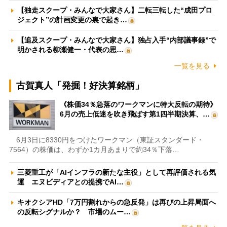
【独走スクープ・みんなで大家さん】二転三転した“成田プロ
ジェクト”の計画変更の裏で起き…
【追及スクープ・みんなで大家さん】独占入手“内部議事録”で
明かされる柳瀬健一・代表の思…
一覧を見る
古賀真人「発掘！好決算銘柄」
《株価34％急落のワークマンに特大反転の期待》
6月の売上低迷を吹き飛ばす第1四半期決算、…
6月3日に8330円をつけたワークマン（東証スタンダード・
7564）の株価は、わずか1カ月あまりで約34％下落…
三菱重工が「AIインフラの新たな主役」として再評価される気
運 エヌビディアとの提携でAI…
キオクシアHD「7万円割れからの急反発」は再びの上昇局面へ
の反転シグナルか？ 市場のムー…