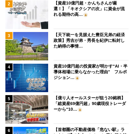
【資産10億円超・かんちさんが厳
2
選！】「キオクシアの次」に資金が流
れる期待の高…
【天下統一を見据えた豊臣兄弟の経済
3
政策】秀吉が弟・秀長を紀伊に転封し
た納得の事情…
資産10億円超の投資家が明かす“AI・半
4
導体相場に乗らなかった理由” フルポ
ジション…
【億り人オールスターが狙う20銘柄】
5
「総資産69億円超」90歳現役トレーダ
ーから“10…
【首都圏の不動産価格「危ない駅」ラ
6