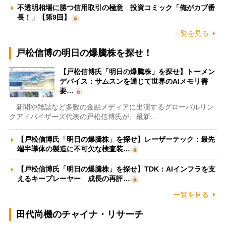
不透明相場に勝つ信用取引の極意 投資コミック「俺がカブ番
長！」【第9回】
一覧を見る
戸松信博の明日の爆騰株を探せ！
【戸松信博氏「明日の爆騰株」を探せ】トーメン
デバイス：サムスンを通じて世界のAIメモリ需
要…
新聞や雑誌など多数の金融メディアに出演するグローバルリン
クアドバイザーズ代表の戸松信博氏が、最新…
【戸松信博氏「明日の爆騰株」を探せ】レーザーテック：最先
端半導体の製造に不可欠な検査装…
【戸松信博氏「明日の爆騰株」を探せ】TDK：AIインフラを支
えるキープレーヤー 成長の再評…
一覧を見る
田代尚機のチャイナ・リサーチ