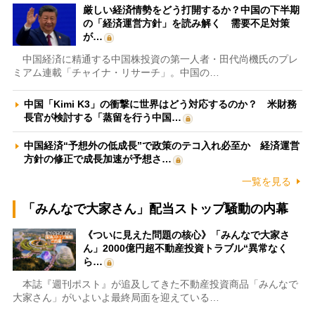
厳しい経済情勢をどう打開するか？中国の下半期
の「経済運営方針」を読み解く 需要不足対策
が…
中国経済に精通する中国株投資の第一人者・田代尚機氏のプレ
ミアム連載「チャイナ・リサーチ」。中国の…
中国「Kimi K3」の衝撃に世界はどう対応するのか？ 米財務
長官が検討する「蒸留を行う中国…
中国経済“予想外の低成長”で政策のテコ入れ必至か 経済運営
方針の修正で成長加速が予想さ…
一覧を見る
「みんなで大家さん」配当ストップ騒動の内幕
《ついに見えた問題の核心》「みんなで大家さ
ん」2000億円超不動産投資トラブル“異常なく
ら…
本誌『週刊ポスト』が追及してきた不動産投資商品「みんなで
大家さん」がいよいよ最終局面を迎えている…