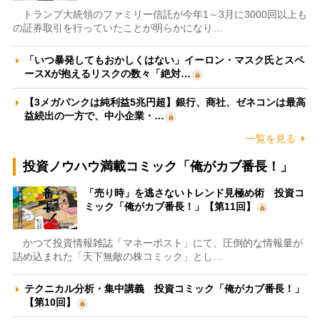
トランプ大統領のファミリー信託が今年1～3月に3000回以上も
の証券取引を行っていたことが明らかになり…
「いつ暴発してもおかしくはない」イーロン・マスク氏とスペ
ースXが抱えるリスクの数々「絶対…
【3メガバンクは純利益5兆円超】銀行、商社、ゼネコンは最高
益続出の一方で、中小企業・…
一覧を見る
投資ノウハウ満載コミック「俺がカブ番長！」
「売り時」を逃さないトレンド見極め術 投資コ
ミック「俺がカブ番長！」【第11回】
かつて投資情報雑誌「マネーポスト」にて、圧倒的な情報量が
詰め込まれた「天下無敵の株コミック」とし…
テクニカル分析・集中講義 投資コミック「俺がカブ番長！」
【第10回】