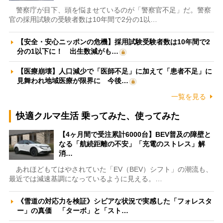
警察庁が目下、頭を悩ませているのが「警察官不足」だ。警察
官の採用試験の受験者数は10年間で2分の1以…
【安全・安心ニッポンの危機】採用試験受験者数は10年間で2
分の1以下に！ 出生数減がも…
【医療崩壊】人口減少で「医師不足」に加えて「患者不足」に
見舞われ地域医療が限界に 今後…
一覧を見る
快適クルマ生活 乗ってみた、使ってみた
【4ヶ月間で受注累計6000台】BEV普及の障壁と
なる「航続距離の不安」「充電のストレス」解
消…
あれほどもてはやされていた「EV（BEV）シフト」の潮流も、
最近では減速基調になっているように見える。…
《雪道の対応力を検証》シビアな状況で実感した「フォレスタ
ー」の真価 「ターボ」と「スト…