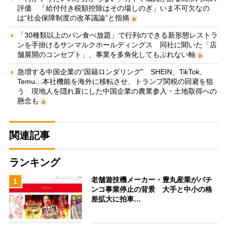
評価 「給付付き税額控除はその場しのぎ」いま不可欠なの
は“社会保障制度の改革議論”と指摘
「30種類以上のパン食べ放題」で行列のできる新形態レストラ
ンを手掛けるサンマルクホールディングス 同社に聞いた「店
舗展開のコンセプト」、事業を多角化してもぶれない軸
急増する中国企業の“国籍ロンダリング” SHEIN、TikTok、
Temu…本社機能を海外に移転させ、トランプ関税の回避を狙
う 現地人を隠れ蓑にした中国企業の農業参入・土地取得への
懸念も
関連記事
ランキング
老舗遊技機メーカー・豊丸産業がパチ
1
ンコ事業停止の背景 大手と中小の格
差拡大に拍車…