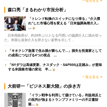
一覧を見る
森口亮「まるわかり市況分析」
「トレンド転換のスイッチになり得る」“介入慣
れ”した市場心理を変える「日米協調為替介入」
…
日米両政府が、約28年ぶりとなる円買いの協調介入に踏み切っ
た。米国も追加介入を辞さない姿勢を示して…
「キオクシア急落で含み損が膨らんで…」損失を投資家として
の成長につなげる4つの視点 …
「NYダウは高値更新、ナスダック・S&P500は足踏み」が意味
する米国株市場の変化 半…
一覧を見る
大前研一「ビジネス新大陸」の歩き方
「イラン戦争を利用して儲けている」利益相反と
の批判が強まるトランプファミリーの不正蓄財
疑…