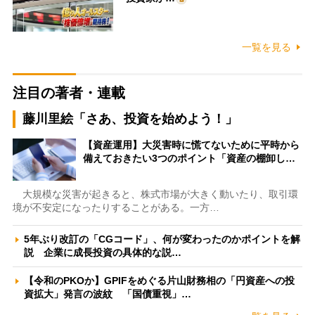
一覧を見る
注目の著者・連載
藤川里絵「さあ、投資を始めよう！」
【資産運用】大災害時に慌てないために平時から
備えておきたい3つのポイント「資産の棚卸し…
大規模な災害が起きると、株式市場が大きく動いたり、取引環
境が不安定になったりすることがある。一方…
5年ぶり改訂の「CGコード」、何が変わったのかポイントを解
説 企業に成長投資の具体的な説…
【令和のPKOか】GPIFをめぐる片山財務相の「円資産への投
資拡大」発言の波紋 「国債重視」…