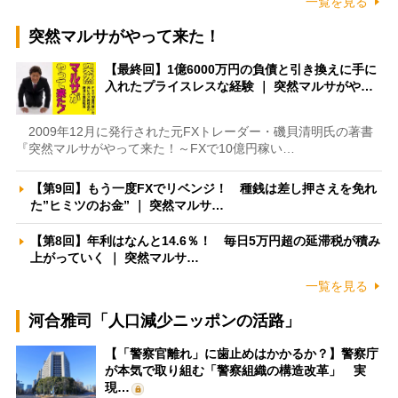
一覧を見る
突然マルサがやって来た！
【最終回】1億6000万円の負債と引き換えに手に
入れたプライスレスな経験 ｜ 突然マルサがや…
2009年12月に発行された元FXトレーダー・磯貝清明氏の著書
『突然マルサがやって来た！～FXで10億円稼い…
【第9回】もう一度FXでリベンジ！ 種銭は差し押さえを免れ
た”ヒミツのお金” ｜ 突然マルサ…
【第8回】年利はなんと14.6％！ 毎日5万円超の延滞税が積み
上がっていく ｜ 突然マルサ…
一覧を見る
河合雅司「人口減少ニッポンの活路」
【「警察官離れ」に歯止めはかかるか？】警察庁
が本気で取り組む「警察組織の構造改革」 実
現…