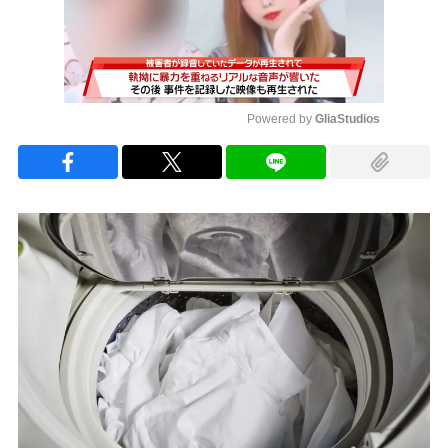
Powered by 
GliaStudios
Mute