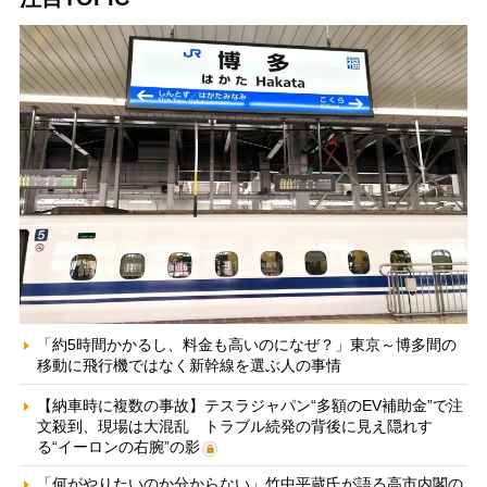
「約5時間かかるし、料金も高いのになぜ？」東京～博多間の
移動に飛行機ではなく新幹線を選ぶ人の事情
【納車時に複数の事故】テスラジャパン“多額のEV補助金”で注
文殺到、現場は大混乱 トラブル続発の背後に見え隠れす
る“イーロンの右腕”の影
「何がやりたいのか分からない」竹中平蔵氏が語る高市内閣の