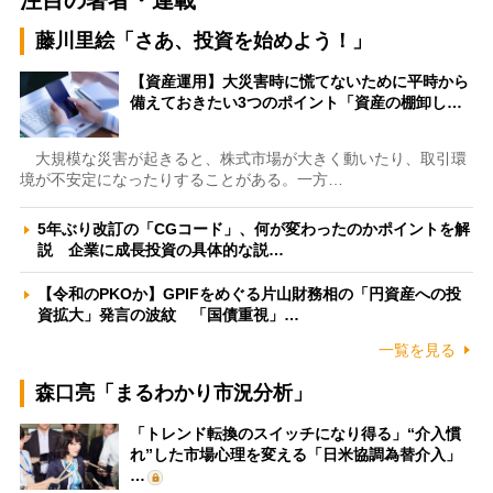
注目の著者・連載
藤川里絵「さあ、投資を始めよう！」
【資産運用】大災害時に慌てないために平時から
備えておきたい3つのポイント「資産の棚卸し…
大規模な災害が起きると、株式市場が大きく動いたり、取引環
境が不安定になったりすることがある。一方…
5年ぶり改訂の「CGコード」、何が変わったのかポイントを解
説 企業に成長投資の具体的な説…
【令和のPKOか】GPIFをめぐる片山財務相の「円資産への投
資拡大」発言の波紋 「国債重視」…
一覧を見る
森口亮「まるわかり市況分析」
「トレンド転換のスイッチになり得る」“介入慣
れ”した市場心理を変える「日米協調為替介入」
…