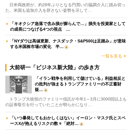
日米両政府が、約28年ぶりとなる円買いの協調介入に踏み切っ
た。米国も追加介入を辞さない姿勢を示して…
「キオクシア急落で含み損が膨らんで…」損失を投資家として
の成長につなげる4つの視点 …
「NYダウは高値更新、ナスダック・S&P500は足踏み」が意味
する米国株市場の変化 半…
一覧を見る
大前研一「ビジネス新大陸」の歩き方
「イラン戦争を利用して儲けている」利益相反と
の批判が強まるトランプファミリーの不正蓄財
疑…
トランプ大統領のファミリー信託が今年1～3月に3000回以上も
の証券取引を行っていたことが明らかになり…
「いつ暴発してもおかしくはない」イーロン・マスク氏とスペ
ースXが抱えるリスクの数々「絶対…