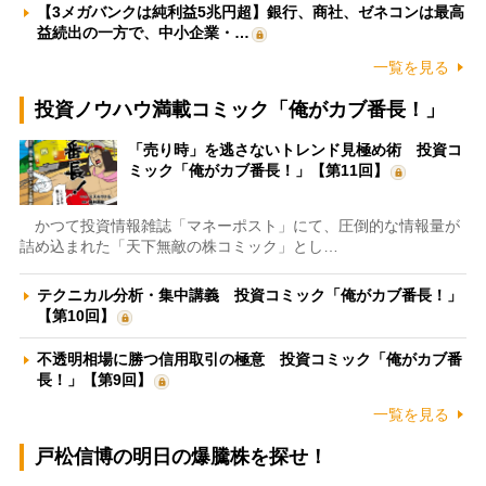
【3メガバンクは純利益5兆円超】銀行、商社、ゼネコンは最高
益続出の一方で、中小企業・…
一覧を見る
投資ノウハウ満載コミック「俺がカブ番長！」
「売り時」を逃さないトレンド見極め術 投資コ
ミック「俺がカブ番長！」【第11回】
かつて投資情報雑誌「マネーポスト」にて、圧倒的な情報量が
詰め込まれた「天下無敵の株コミック」とし…
テクニカル分析・集中講義 投資コミック「俺がカブ番長！」
【第10回】
不透明相場に勝つ信用取引の極意 投資コミック「俺がカブ番
長！」【第9回】
一覧を見る
戸松信博の明日の爆騰株を探せ！