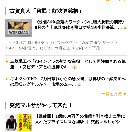
古賀真人「発掘！好決算銘柄」
《株価34％急落のワークマンに特大反転の期待》
6月の売上低迷を吹き飛ばす第1四半期決算、…
6月3日に8330円をつけたワークマン（東証スタンダード・
7564）の株価は、わずか1カ月あまりで約34％下落…
三菱重工が「AIインフラの新たな主役」として再評価される気
運 エヌビディアとの提携でAI…
キオクシアHD「7万円割れからの急反発」は再びの上昇局面へ
の反転シグナルか？ 市場のムー…
一覧を見る
突然マルサがやって来た！
【最終回】1億6000万円の負債と引き換えに手に
入れたプライスレスな経験 ｜ 突然マルサがや…