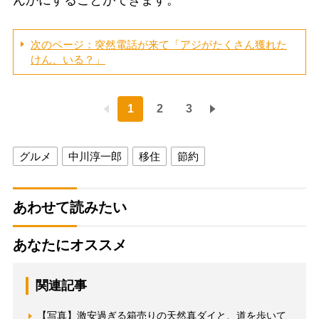
んかにすることができます。
次のページ：突然電話が来て「アジがたくさん獲れた
けん、いる？」
1
2
3
グルメ
中川淳一郎
移住
節約
あわせて読みたい
あなたにオススメ
関連記事
【写真】激安過ぎる箱売りの天然真ダイと、道を歩いて