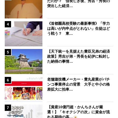
たのか？ 信長亡き後、秀吉・秀長の
突出した経済…
《首都圏高校受験の最新事情》「学力
4
は高いが内申点がとれない」生徒はど
う戦う？ 東…
【天下統一を見据えた豊臣兄弟の経済
5
政策】秀吉が弟・秀長を紀伊に転封し
た納得の事情…
老舗遊技機メーカー・豊丸産業がパチ
6
ンコ事業停止の背景 大手と中小の格
差拡大に拍車…
【資産10億円超・かんちさんが厳
7
選！】「キオクシアの次」に資金が流
れる期待の高…