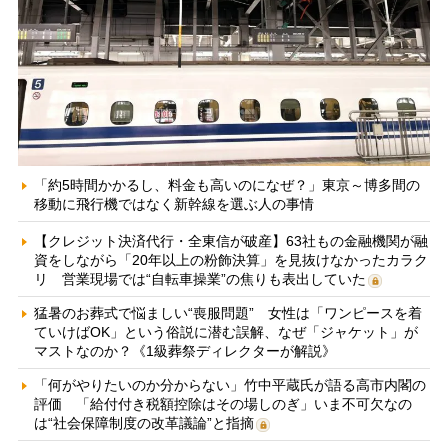
「約5時間かかるし、料金も高いのになぜ？」東京～博多間の
移動に飛行機ではなく新幹線を選ぶ人の事情
【クレジット決済代行・全東信が破産】63社もの金融機関が融
資をしながら「20年以上の粉飾決算」を見抜けなかったカラク
リ 営業現場では“自転車操業”の焦りも表出していた
猛暑のお葬式で悩ましい“喪服問題” 女性は「ワンピースを着
ていけばOK」という俗説に潜む誤解、なぜ「ジャケット」が
マストなのか？《1級葬祭ディレクターが解説》
「何がやりたいのか分からない」竹中平蔵氏が語る高市内閣の
評価 「給付付き税額控除はその場しのぎ」いま不可欠なの
は“社会保障制度の改革議論”と指摘