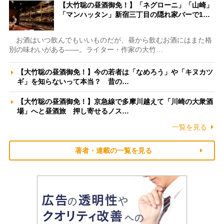
【大竹聡の昼酒御免！】「ネグローニ」「山崎」
「マンハッタン」新宿三丁目の隠れ家バーで1…
お酒はいつ飲んでもいいものだが、昼から飲むお酒にはまた格
別の味わいがある――。ライター・作家の大竹…
【大竹聡の昼酒御免！】今の若者は「なめろう」や「キヌカツ
ギ」を知らないって本当？ 昔の…
【大竹聡の昼酒御免！】京急線で多摩川越えて「川崎の大衆酒
場」へと昼酒旅 押し寄せるノス…
一覧を見る
著者・連載の一覧を見る