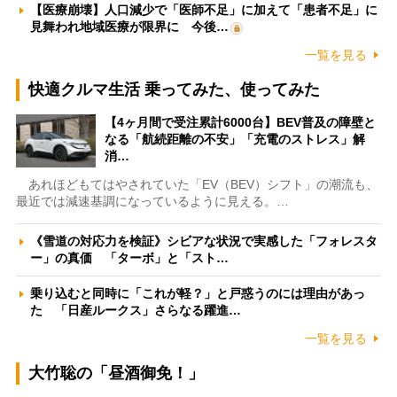
【医療崩壊】人口減少で「医師不足」に加えて「患者不足」に
見舞われ地域医療が限界に 今後…
一覧を見る
快適クルマ生活 乗ってみた、使ってみた
【4ヶ月間で受注累計6000台】BEV普及の障壁と
なる「航続距離の不安」「充電のストレス」解
消…
あれほどもてはやされていた「EV（BEV）シフト」の潮流も、
最近では減速基調になっているように見える。…
《雪道の対応力を検証》シビアな状況で実感した「フォレスタ
ー」の真価 「ターボ」と「スト…
乗り込むと同時に「これが軽？」と戸惑うのには理由があっ
た 「日産ルークス」さらなる躍進…
一覧を見る
大竹聡の「昼酒御免！」