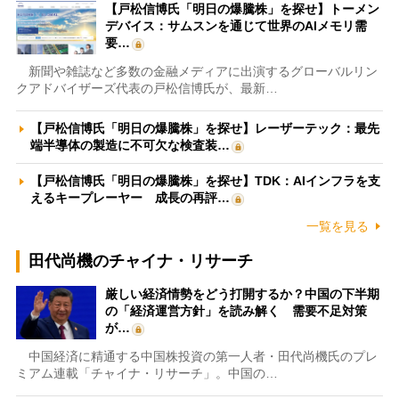
【戸松信博氏「明日の爆騰株」を探せ】トーメン
デバイス：サムスンを通じて世界のAIメモリ需
要…
新聞や雑誌など多数の金融メディアに出演するグローバルリン
クアドバイザーズ代表の戸松信博氏が、最新…
【戸松信博氏「明日の爆騰株」を探せ】レーザーテック：最先
端半導体の製造に不可欠な検査装…
【戸松信博氏「明日の爆騰株」を探せ】TDK：AIインフラを支
えるキープレーヤー 成長の再評…
一覧を見る
田代尚機のチャイナ・リサーチ
厳しい経済情勢をどう打開するか？中国の下半期
の「経済運営方針」を読み解く 需要不足対策
が…
中国経済に精通する中国株投資の第一人者・田代尚機氏のプレ
ミアム連載「チャイナ・リサーチ」。中国の…