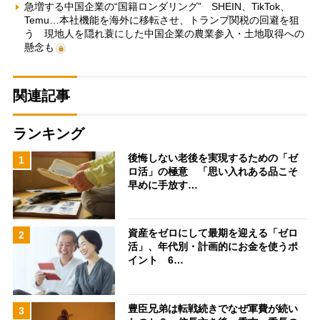
急増する中国企業の“国籍ロンダリング” SHEIN、TikTok、
Temu…本社機能を海外に移転させ、トランプ関税の回避を狙
う 現地人を隠れ蓑にした中国企業の農業参入・土地取得への
懸念も
関連記事
ランキング
後悔しない老後を実現するための「ゼ
1
ロ活」の極意 「思い入れある品こそ
早めに手放す…
資産をゼロにして最期を迎える「ゼロ
2
活」、年代別・計画的にお金を使うポ
イント 6…
豊臣兄弟は転戦続きでなぜ軍費が続い
3