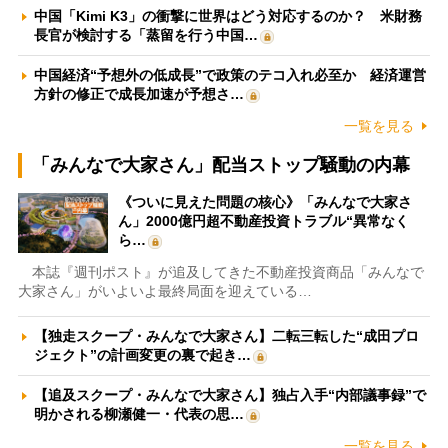
中国「Kimi K3」の衝撃に世界はどう対応するのか？ 米財務
長官が検討する「蒸留を行う中国…
中国経済“予想外の低成長”で政策のテコ入れ必至か 経済運営
方針の修正で成長加速が予想さ…
一覧を見る
「みんなで大家さん」配当ストップ騒動の内幕
《ついに見えた問題の核心》「みんなで大家さ
ん」2000億円超不動産投資トラブル“異常なく
ら…
本誌『週刊ポスト』が追及してきた不動産投資商品「みんなで
大家さん」がいよいよ最終局面を迎えている…
【独走スクープ・みんなで大家さん】二転三転した“成田プロ
ジェクト”の計画変更の裏で起き…
【追及スクープ・みんなで大家さん】独占入手“内部議事録”で
明かされる柳瀬健一・代表の思…
一覧を見る