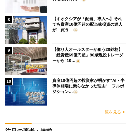
【キオクシアが「配当」導入へ】それ
8
でも資産10億円超の配当株投資の達人
が「買う…
【億り人オールスターが狙う20銘柄】
9
「総資産69億円超」90歳現役トレーダ
ーから“10…
資産10億円超の投資家が明かす“AI・半
10
導体相場に乗らなかった理由” フルポ
ジション…
一覧を見る