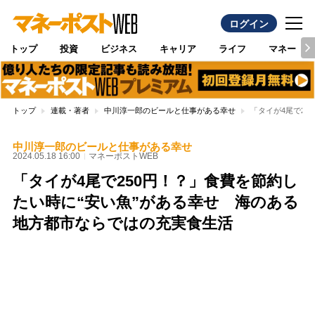
ログイン
トップ
投資
ビジネス
キャリア
ライフ
マネー
トップ
連載・著者
中川淳一郎のビールと仕事がある幸せ
「タイが4尾で2
中川淳一郎のビールと仕事がある幸せ
2024.05.18 16:00
マネーポストWEB
「タイが4尾で250円！？」食費を節約し
たい時に“安い魚”がある幸せ 海のある
地方都市ならではの充実食生活
Loaded
:
96.26%
/
Unmute