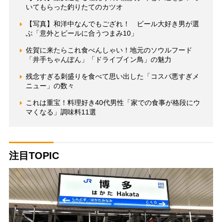
いてもらった釣りたてのカツオ
【写真】和洋中なんでもござれ！ ビール大好き男が選
ぶ「意外とビールに合うつまみ10」
佐賀に来たらこれ食べんしゃい！地元のソウルフード
「井手ちゃんぽん」「ドライブイン鳥」の魅力
残念すぎる刺盛りを食べて思い出した「コスパ悪すぎメ
ニュー」の数々
これは重宝！料理好き40代男性「家での食事が格段にウ
マくなる」調味料11選
注目TOPIC