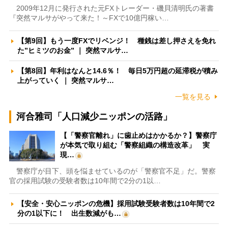
2009年12月に発行された元FXトレーダー・磯貝清明氏の著書
『突然マルサがやって来た！～FXで10億円稼い…
【第9回】もう一度FXでリベンジ！ 種銭は差し押さえを免れ
た”ヒミツのお金” ｜ 突然マルサ…
【第8回】年利はなんと14.6％！ 毎日5万円超の延滞税が積み
上がっていく ｜ 突然マルサ…
一覧を見る
河合雅司「人口減少ニッポンの活路」
【「警察官離れ」に歯止めはかかるか？】警察庁
が本気で取り組む「警察組織の構造改革」 実
現…
警察庁が目下、頭を悩ませているのが「警察官不足」だ。警察
官の採用試験の受験者数は10年間で2分の1以…
【安全・安心ニッポンの危機】採用試験受験者数は10年間で2
分の1以下に！ 出生数減がも…