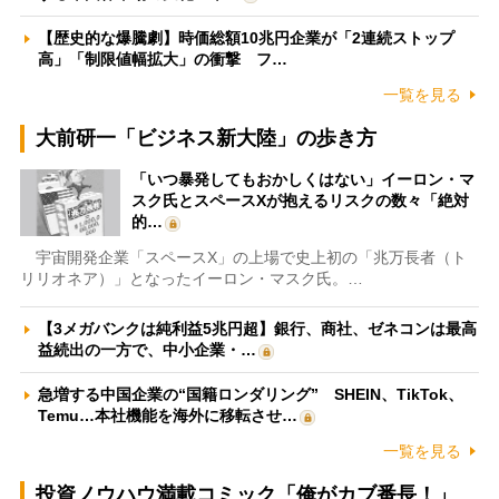
【歴史的な爆騰劇】時価総額10兆円企業が「2連続ストップ
高」「制限値幅拡大」の衝撃 フ…
一覧を見る
大前研一「ビジネス新大陸」の歩き方
「いつ暴発してもおかしくはない」イーロン・マ
スク氏とスペースXが抱えるリスクの数々「絶対
的…
宇宙開発企業「スペースX」の上場で史上初の「兆万長者（ト
リリオネア）」となったイーロン・マスク氏。…
【3メガバンクは純利益5兆円超】銀行、商社、ゼネコンは最高
益続出の一方で、中小企業・…
急増する中国企業の“国籍ロンダリング” SHEIN、TikTok、
Temu…本社機能を海外に移転させ…
一覧を見る
投資ノウハウ満載コミック「俺がカブ番長！」