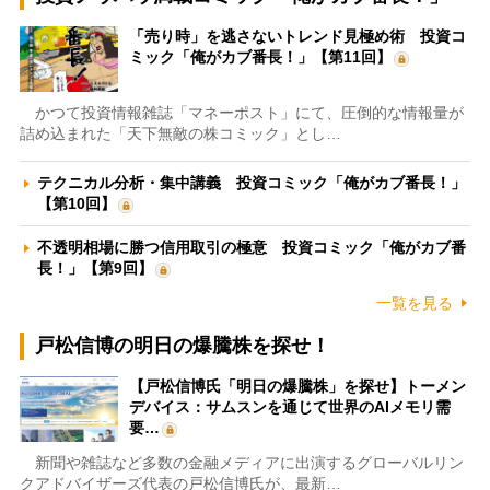
「売り時」を逃さないトレンド見極め術 投資コ
ミック「俺がカブ番長！」【第11回】
かつて投資情報雑誌「マネーポスト」にて、圧倒的な情報量が
詰め込まれた「天下無敵の株コミック」とし…
テクニカル分析・集中講義 投資コミック「俺がカブ番長！」
【第10回】
不透明相場に勝つ信用取引の極意 投資コミック「俺がカブ番
長！」【第9回】
一覧を見る
戸松信博の明日の爆騰株を探せ！
【戸松信博氏「明日の爆騰株」を探せ】トーメン
デバイス：サムスンを通じて世界のAIメモリ需
要…
新聞や雑誌など多数の金融メディアに出演するグローバルリン
クアドバイザーズ代表の戸松信博氏が、最新…