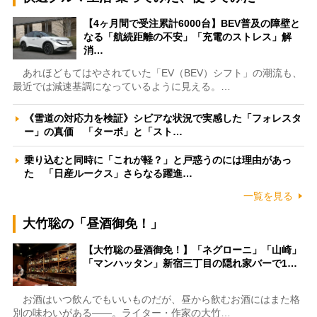
【4ヶ月間で受注累計6000台】BEV普及の障壁と
なる「航続距離の不安」「充電のストレス」解
消…
あれほどもてはやされていた「EV（BEV）シフト」の潮流も、
最近では減速基調になっているように見える。…
《雪道の対応力を検証》シビアな状況で実感した「フォレスタ
ー」の真価 「ターボ」と「スト…
乗り込むと同時に「これが軽？」と戸惑うのには理由があっ
た 「日産ルークス」さらなる躍進…
一覧を見る
大竹聡の「昼酒御免！」
【大竹聡の昼酒御免！】「ネグローニ」「山崎」
「マンハッタン」新宿三丁目の隠れ家バーで1…
お酒はいつ飲んでもいいものだが、昼から飲むお酒にはまた格
別の味わいがある――。ライター・作家の大竹…