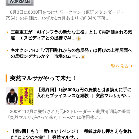
6月3日に8330円をつけたワークマン（東証スタンダード・
7564）の株価は、わずか1カ月あまりで約34％下落…
三菱重工が「AIインフラの新たな主役」として再評価される気
運 エヌビディアとの提携でAI…
キオクシアHD「7万円割れからの急反発」は再びの上昇局面へ
の反転シグナルか？ 市場のムー…
一覧を見る
突然マルサがやって来た！
【最終回】1億6000万円の負債と引き換えに手に
入れたプライスレスな経験 ｜ 突然マルサがや…
2009年12月に発行された元FXトレーダー・磯貝清明氏の著書
『突然マルサがやって来た！～FXで10億円稼い…
【第9回】もう一度FXでリベンジ！ 種銭は差し押さえを免れ
た”ヒミツのお金” ｜ 突然マルサ…