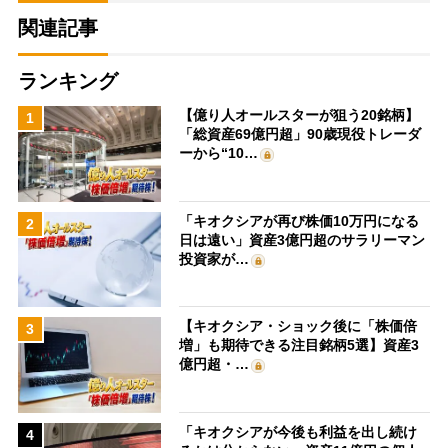
関連記事
ランキング
【億り人オールスターが狙う20銘柄】
1
「総資産69億円超」90歳現役トレーダ
ーから“10…
「キオクシアが再び株価10万円になる
2
日は遠い」資産3億円超のサラリーマン
投資家が…
【キオクシア・ショック後に「株価倍
3
増」も期待できる注目銘柄5選】資産3
億円超・…
「キオクシアが今後も利益を出し続け
4