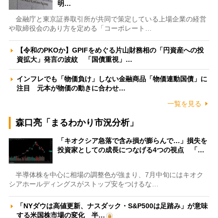
明…
金融庁と東京証券取引所が共同で策定している上場企業の経営
や取締役会のあり方を定める「コーポレート…
【令和のPKOか】GPIFをめぐる片山財務相の「円資産への投
資拡大」発言の波紋 「国債重視」…
インフレでも「物価負け」しない金融商品「物価連動国債」に
注目 元本が物価の動きに合わせ…
一覧を見る
森口亮「まるわかり市況分析」
「キオクシア急落で含み損が膨らんで…」損失を
投資家としての成長につなげる4つの視点 「…
半導体株を中心に相場の調整色が強まり、7月中旬にはキオク
シアホールディングスがストップ安をつけるな…
「NYダウは高値更新、ナスダック・S&P500は足踏み」が意味
する米国株市場の変化 半…