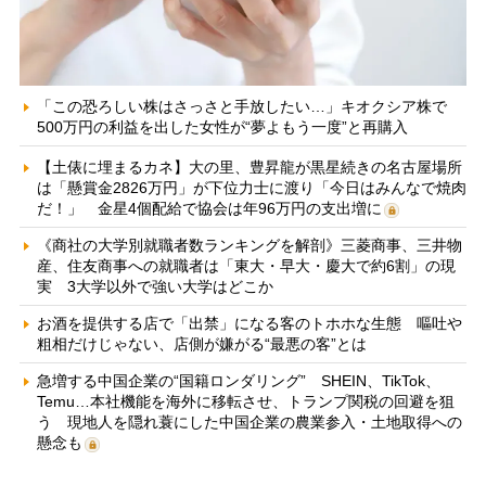
「この恐ろしい株はさっさと手放したい…」キオクシア株で
500万円の利益を出した女性が“夢よもう一度”と再購入
【土俵に埋まるカネ】大の里、豊昇龍が黒星続きの名古屋場所
は「懸賞金2826万円」が下位力士に渡り「今日はみんなで焼肉
だ！」 金星4個配給で協会は年96万円の支出増に
《商社の大学別就職者数ランキングを解剖》三菱商事、三井物
産、住友商事への就職者は「東大・早大・慶大で約6割」の現
実 3大学以外で強い大学はどこか
お酒を提供する店で「出禁」になる客のトホホな生態 嘔吐や
粗相だけじゃない、店側が嫌がる“最悪の客”とは
急増する中国企業の“国籍ロンダリング” SHEIN、TikTok、
Temu…本社機能を海外に移転させ、トランプ関税の回避を狙
う 現地人を隠れ蓑にした中国企業の農業参入・土地取得への
懸念も