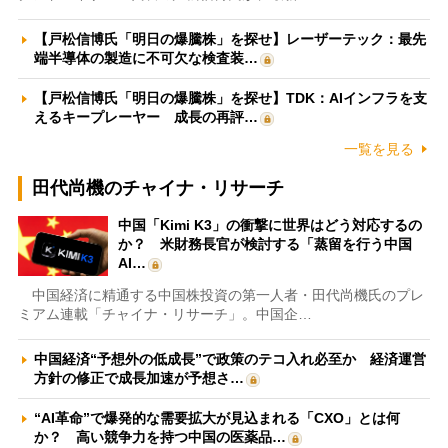
【戸松信博氏「明日の爆騰株」を探せ】レーザーテック：最先
端半導体の製造に不可欠な検査装…
【戸松信博氏「明日の爆騰株」を探せ】TDK：AIインフラを支
えるキープレーヤー 成長の再評…
一覧を見る
田代尚機のチャイナ・リサーチ
中国「Kimi K3」の衝撃に世界はどう対応するの
か？ 米財務長官が検討する「蒸留を行う中国
AI…
中国経済に精通する中国株投資の第一人者・田代尚機氏のプレ
ミアム連載「チャイナ・リサーチ」。中国企…
中国経済“予想外の低成長”で政策のテコ入れ必至か 経済運営
方針の修正で成長加速が予想さ…
“AI革命”で爆発的な需要拡大が見込まれる「CXO」とは何
か？ 高い競争力を持つ中国の医薬品…