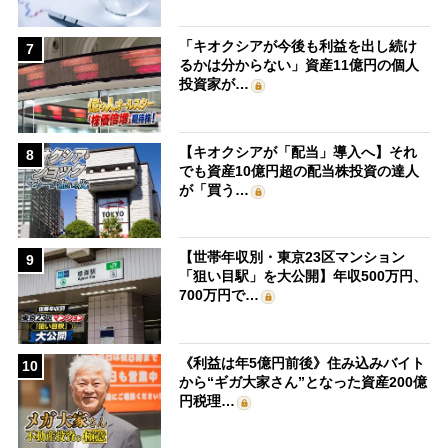
「キオクシアが今後も利益を出し続け
7
るかは分からない」資産11億円の個人
投資家が…
【キオクシアが「配当」導入へ】それ
8
でも資産10億円超の配当株投資の達人
が「買う…
【世帯年収別・東京23区マンション
9
「狙い目駅」を大公開】年収500万円、
700万円で…
《利益は年5億円前後》住み込みバイト
10
から“ギガ大家さん”となった資産200億
円税理…