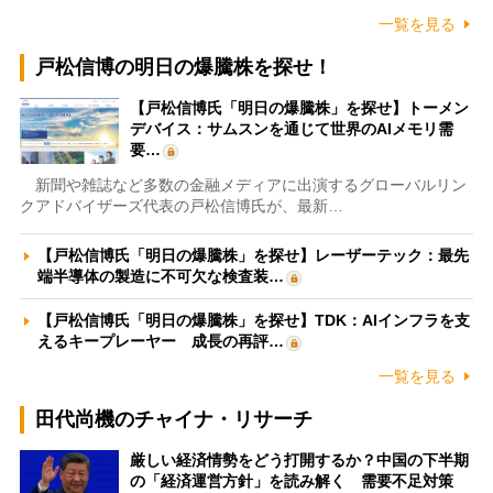
一覧を見る
戸松信博の明日の爆騰株を探せ！
【戸松信博氏「明日の爆騰株」を探せ】トーメン
デバイス：サムスンを通じて世界のAIメモリ需
要…
新聞や雑誌など多数の金融メディアに出演するグローバルリン
クアドバイザーズ代表の戸松信博氏が、最新…
【戸松信博氏「明日の爆騰株」を探せ】レーザーテック：最先
端半導体の製造に不可欠な検査装…
【戸松信博氏「明日の爆騰株」を探せ】TDK：AIインフラを支
えるキープレーヤー 成長の再評…
一覧を見る
田代尚機のチャイナ・リサーチ
厳しい経済情勢をどう打開するか？中国の下半期
の「経済運営方針」を読み解く 需要不足対策