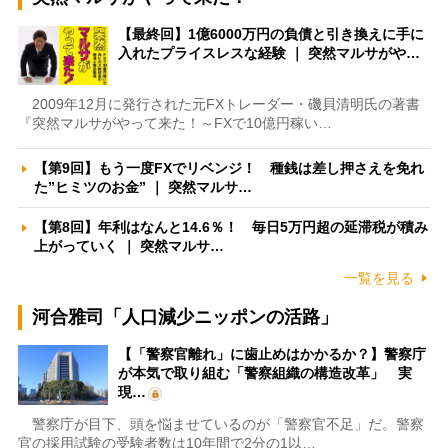
【最終回】1億6000万円の負債と引き換えに手に
入れたプライスレスな経験 ｜ 突然マルサがや…
2009年12月に発行された元FXトレーダー・磯貝清明氏の著書
『突然マルサがやって来た！～FXで10億円稼い…
【第9回】もう一度FXでリベンジ！ 種銭は差し押さえを免れ
た”ヒミツのお金” ｜ 突然マルサ…
【第8回】年利はなんと14.6％！ 毎日5万円超の延滞税が積み
上がっていく ｜ 突然マルサ…
一覧を見る
河合雅司「人口減少ニッポンの活路」
【「警察官離れ」に歯止めはかかるか？】警察庁
が本気で取り組む「警察組織の構造改革」 実
現…
警察庁が目下、頭を悩ませているのが「警察官不足」だ。警察
官の採用試験の受験者数は10年間で2分の1以…