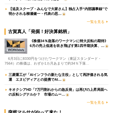
【追及スクープ・みんなで大家さん】独占入手“内部議事録”で
明かされる柳瀬健一・代表の思…
一覧を見る
古賀真人「発掘！好決算銘柄」
《株価34％急落のワークマンに特大反転の期待》
6月の売上低迷を吹き飛ばす第1四半期決算、…
6月3日に8330円をつけたワークマン（東証スタンダード・
7564）の株価は、わずか1カ月あまりで約34％下落…
三菱重工が「AIインフラの新たな主役」として再評価される気
運 エヌビディアとの提携でAI…
キオクシアHD「7万円割れからの急反発」は再びの上昇局面へ
の反転シグナルか？ 市場のムー…
一覧を見る
突然マルサがやって来た！