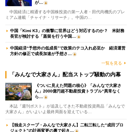
が…
中国経済に精通する中国株投資の第一人者・田代尚機氏のプレ
ミアム連載「チャイナ・リサーチ」。中国の…
中国「Kimi K3」の衝撃に世界はどう対応するのか？ 米財務
長官が検討する「蒸留を行う中国…
中国経済“予想外の低成長”で政策のテコ入れ必至か 経済運営
方針の修正で成長加速が予想さ…
一覧を見る
「みんなで大家さん」配当ストップ騒動の内幕
《ついに見えた問題の核心》「みんなで大家さ
ん」2000億円超不動産投資トラブル“異常なく
ら…
本誌『週刊ポスト』が追及してきた不動産投資商品「みんなで
大家さん」がいよいよ最終局面を迎えている…
【独走スクープ・みんなで大家さん】二転三転した“成田プロ
ジェクト”の計画変更の裏で起き…