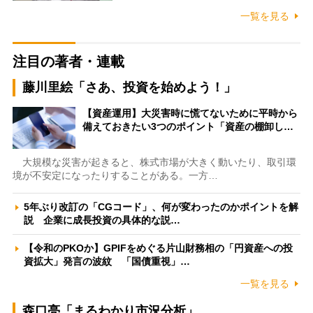
一覧を見る
注目の著者・連載
藤川里絵「さあ、投資を始めよう！」
【資産運用】大災害時に慌てないために平時から
備えておきたい3つのポイント「資産の棚卸し…
大規模な災害が起きると、株式市場が大きく動いたり、取引環
境が不安定になったりすることがある。一方…
5年ぶり改訂の「CGコード」、何が変わったのかポイントを解
説 企業に成長投資の具体的な説…
【令和のPKOか】GPIFをめぐる片山財務相の「円資産への投
資拡大」発言の波紋 「国債重視」…
一覧を見る
森口亮「まるわかり市況分析」