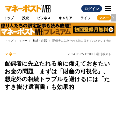
ログイン
トップ
投資
ビジネス
キャリア
ライフ
マネー
トップ
マネー
相続・終活
配偶者に先立たれる前に備えておきたいお金の問
マネー
2024.06.25 15:00
週刊ポスト
配偶者に先立たれる前に備えておきたい
お金の問題 まずは「財産の可視化」、
想定外の相続トラブルを避けるには「た
すき掛け遺言書」も効果的
Loaded
:
100.00%
/
Unmute