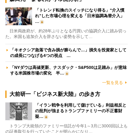
「トレンド転換のスイッチになり得る」“介入慣
れ”した市場心理を変える「日米協調為替介入」
…
日米両政府が、約28年ぶりとなる円買いの協調介入に踏み切っ
た。米国も追加介入を辞さない姿勢を示して…
「キオクシア急落で含み損が膨らんで…」損失を投資家として
の成長につなげる4つの視点 …
「NYダウは高値更新、ナスダック・S&P500は足踏み」が意味
する米国株市場の変化 半…
一覧を見る
大前研一「ビジネス新大陸」の歩き方
「イラン戦争を利用して儲けている」利益相反と
の批判が強まるトランプファミリーの不正蓄財
疑…
トランプ大統領のファミリー信託が今年1～3月に3000回以上も
の証券取引を行っていたことが明らかになり…