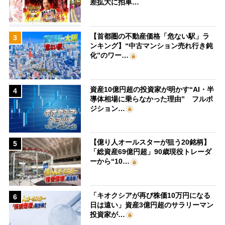
差拡大に拍車…
【首都圏の不動産価格「危ない駅」ラ
3
ンキング】“中古マンション売れ行き鈍
化”のワー…
資産10億円超の投資家が明かす“AI・半
4
導体相場に乗らなかった理由” フルポ
ジション…
【億り人オールスターが狙う20銘柄】
5
「総資産69億円超」90歳現役トレーダ
ーから“10…
「キオクシアが再び株価10万円になる
6
日は遠い」資産3億円超のサラリーマン
投資家が…