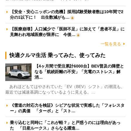
【安全・安心ニッポンの危機】採用試験受験者数は10年間で2
分の1以下に！ 出生数減がも…
【医療崩壊】人口減少で「医師不足」に加えて「患者不足」に
見舞われ地域医療が限界に 今後…
一覧を見る
快適クルマ生活 乗ってみた、使ってみた
【4ヶ月間で受注累計6000台】BEV普及の障壁と
なる「航続距離の不安」「充電のストレス」解
消…
あれほどもてはやされていた「EV（BEV）シフト」の潮流も、
最近では減速基調になっているように見える。…
《雪道の対応力を検証》シビアな状況で実感した「フォレスタ
ー」の真価 「ターボ」と「スト…
乗り込むと同時に「これが軽？」と戸惑うのには理由があっ
た 「日産ルークス」さらなる躍進…