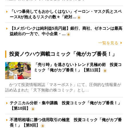
「いつ暴発してもおかしくはない」イーロン・マスク氏とスペ
ースXが抱えるリスクの数々「絶対…
【3メガバンクは純利益5兆円超】銀行、商社、ゼネコンは最高
益続出の一方で、中小企業・…
一覧を見る
投資ノウハウ満載コミック「俺がカブ番長！」
「売り時」を逃さないトレンド見極め術 投資コ
ミック「俺がカブ番長！」【第11回】
かつて投資情報雑誌「マネーポスト」にて、圧倒的な情報量が
詰め込まれた「天下無敵の株コミック」とし…
テクニカル分析・集中講義 投資コミック「俺がカブ番長！」
【第10回】
不透明相場に勝つ信用取引の極意 投資コミック「俺がカブ番
長！」【第9回】