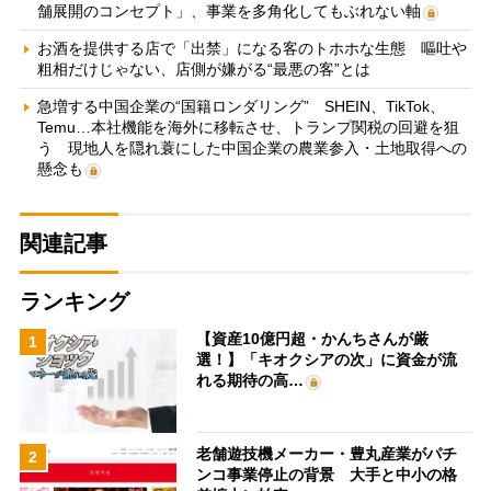
舗展開のコンセプト」、事業を多角化してもぶれない軸
お酒を提供する店で「出禁」になる客のトホホな生態 嘔吐や
粗相だけじゃない、店側が嫌がる“最悪の客”とは
急増する中国企業の“国籍ロンダリング” SHEIN、TikTok、
Temu…本社機能を海外に移転させ、トランプ関税の回避を狙
う 現地人を隠れ蓑にした中国企業の農業参入・土地取得への
懸念も
関連記事
ランキング
【資産10億円超・かんちさんが厳
1
選！】「キオクシアの次」に資金が流
れる期待の高…
老舗遊技機メーカー・豊丸産業がパチ
2
ンコ事業停止の背景 大手と中小の格