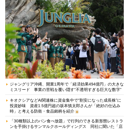
ジャングリア沖縄、開業1周年で「経済効果494億円」の大きな
ミスリード 事業の苦戦を覆い隠す“不透明すぎる巨大な数字”
キオクシアなどAI関連株に資金集中で“割安になった成長株”に
投資妙味 資産1.5億円超の坂本慎太郎さんが「絶好の仕込み
時」と考える防衛・食品銘柄を紹介
「30種類以上のパン食べ放題」で行列のできる新形態レストラ
ンを手掛けるサンマルクホールディングス 同社に聞いた「店